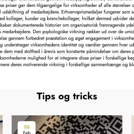
se priser gør dem tilgængelige for virksomheder af alle størrelser
l udskiftning af medarbejdere. Erhvervsprismedaljer fungerer som s
ed kolleger, kunder og branchekolleger, hvilket dermed udvider d
skaber dokumenterede historier om organisatorisk fremragende yde
s medarbejdere. Den psykologiske virkning rækker ud over de umi
lse gennem forbedret præstation og øget engagement i virksomheden
 og understreger virksomhedens identitet og værdier gennem hver ud
lle dem med stolthed i årevis som konstante påmindelser om deres 
virksomhederne mulighed for at integrere disse priser i forskellige
ere deres motiverende virkning i forskellige sammenhænge og bla
Tips og tricks
06
Feb