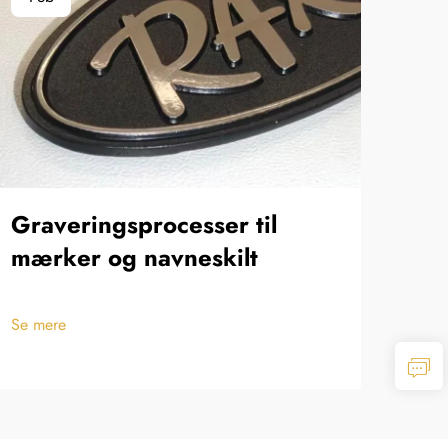
Graveringsprocesser til
Tr
mærker og navneskilt
og 
tof
Se mere
Se m