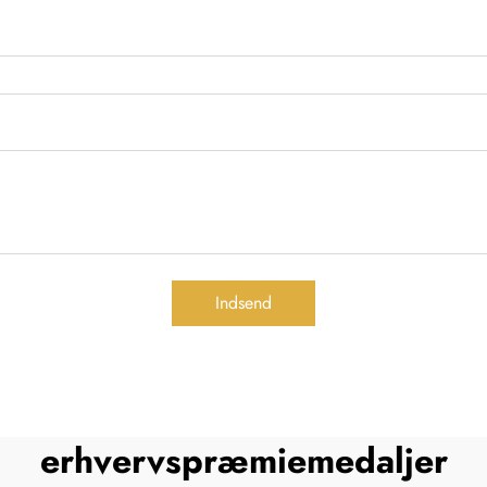
Indsend
erhvervspræmiemedaljer