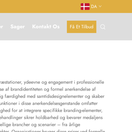
DA
er
Sager
Kontakt Os
Få Et Tilbud
præstationer, ydeevne og engagement i professionelle
lse af brandidentiteten og formel anerkendelse af
ssig færdighed med samtidsdesignelementer og skaber
nktioner i disse anerkendelsesgenstande omfatter
ghed for at integrere specifikke branding-elementer,
ehandlinger sikrer holdbarhed og bevarer medaljens
llige brancher og scenarier – fra årlige
ekter. Organisationer bruger disse priser ved formelle