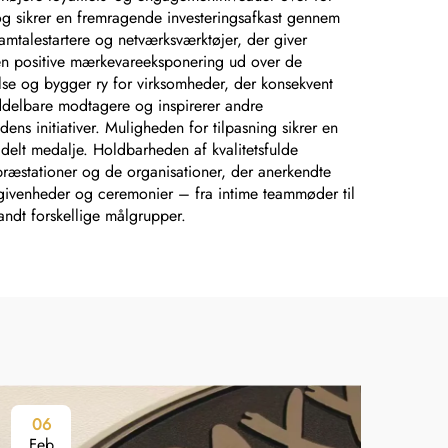
 og sikrer en fremragende investeringsafkast gennem
amtalestartere og netværksværktøjer, der giver
en positive mærkevareeksponering ud over de
lse og bygger ry for virksomheder, der konsekvent
ddelbare modtagere og inspirerer andre
s initiativer. Muligheden for tilpasning sikrer en
delt medalje. Holdbarheden af kvalitetsfulde
præstationer og de organisationer, der anerkendte
 begivenheder og ceremonier – fra intime teammøder til
ndt forskellige målgrupper.
06
0
Feb
Fe