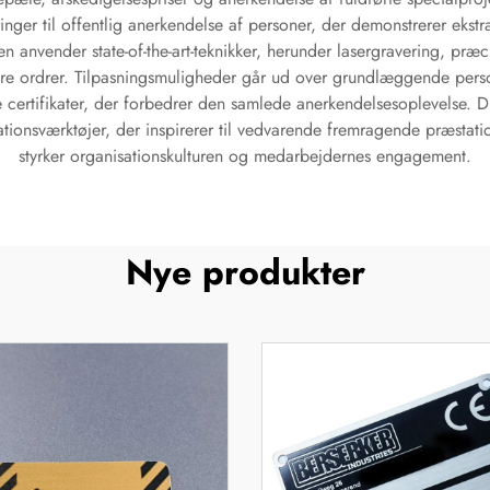
inger til offentlig anerkendelse af personer, der demonstrerer eks
n anvender state-of-the-art-teknikker, herunder lasergravering, præci
ore ordrer. Tilpasningsmuligheder går ud over grundlæggende perso
e certifikater, der forbedrer den samlede anerkendelsesoplevelse. 
ationsværktøjer, der inspirerer til vedvarende fremragende præsta
styrker organisationskulturen og medarbejdernes engagement.
Nye produkter