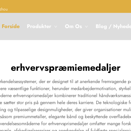
zhou
Forside
Produkter
Om Os
Blog / Nyhed
erhvervspræmiemedaljer
erkendelsessystemer, der er designet til at anerkende fremragende 
flere væsentlige funktioner, herunder medarbejdermotivation, styrke
Moderne erhvervsprismedaljer kombinerer traditionel håndværksmæ
ætter stor pris på gennem hele deres karriere. De teknologiske fu
ing og tilpasselige designmuligheder, der giver organisationer muli
er såsom premiummetaller, elegante bånd og beskyttende overfladeb
endelsesområderne for erhvervsprismedaljer omfatter mange forske
epæle, afskedigelsespriser og anerkendelse af fuldførte specialproj