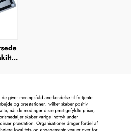
tsede
kilte,
erede
te
 de giver meningsfuld anerkendelse til fortjente
bejde og præstationer, hvilket skaber positiv
te, når de modtager disse prestigefyldte priser,
sprismedaljer skaber varige indtryk under
dinær præstation. Organisationer drager fordel af
øjere loyalitets- og engagementniveauer over for