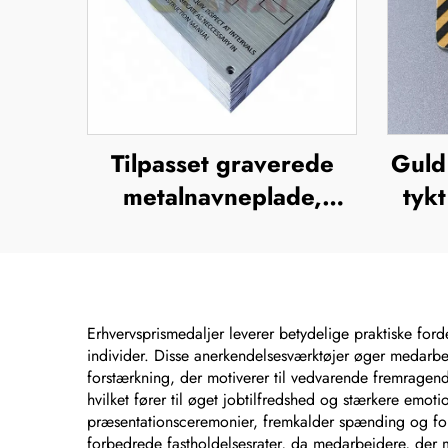
Tilpasset graverede
Guld
metalnavneplade,
tykt
plakette, ætsede
rus
navneplader i rustfrit
g
stål, logo-navneplade
Erhvervsprismedaljer leverer betydelige praktiske ford
individer. Disse anerkendelsesværktøjer øger medarbej
forstærkning, der motiverer til vedvarende fremragend
hvilket fører til øget jobtilfredshed og stærkere emoti
præsentationsceremonier, fremkalder spænding og forv
forbedrede fastholdelsesrater, da medarbejdere, der