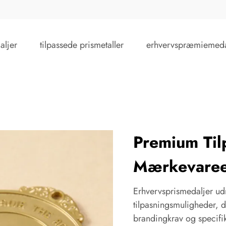
aljer
tilpassede prismetaller
erhvervspræmiemeda
Premium Til
Mærkevaree
Erhvervsprismedaljer ud
tilpasningsmuligheder, de
brandingkrav og specifi