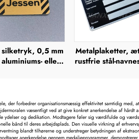
 silketryk, 0,5 mm
Metalplaketter, æ
 aluminiums- eller
rustfrie stål-navnes
tfrit stålskilt med
rustfrit stål-grav
ravering, hævet
logo-navneskil
metalplade
ele, der forbedrer organisationsmæssig effektivitet samtidig med, at
dermoralen væsentligt ved at give konkret anerkendelse af hårdt ar
e ydelser og dedikation. Modtagere føler sig værdifulde og værdsat
onelle bånd til deres arbejdsplads. Den visuelle virkning af erhverv
entning blandt tilhørerne og understreger betydningen af ekstraor
 modtager anerkendelse gennem medaljeprogrammer, demonstrerer h