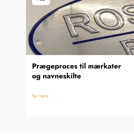
Prægeproces til mærkater
og navneskilte
Se mere