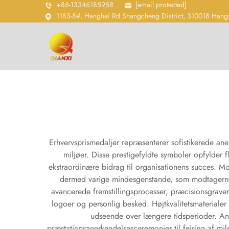
+86-13346185958
[email protected]
1183-8#, Hanghai Rd Shangcheng District, 310018 Hang
Erhvervsprismedaljer repræsenterer sofistikerede an
miljøer. Disse prestigefyldte symboler opfylder 
ekstraordinære bidrag til organisationens succes. 
dermed varige mindesgenstande, som modtagerne s
avancerede fremstillingsprocesser, præcisionsgraver
logoer og personlig besked. Højtkvalitetsmaterial
udseende over længere tidsperioder. Anv
præstationsanerkendelsesceremonier til fejring af mil