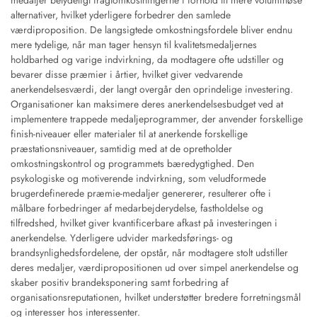
medaljer betydeligt fragtomkostningerne i forhold til mere voluminøse
alternativer, hvilket yderligere forbedrer den samlede
værdiproposition. De langsigtede omkostningsfordele bliver endnu
mere tydelige, når man tager hensyn til kvalitetsmedaljernes
holdbarhed og varige indvirkning, da modtagere ofte udstiller og
bevarer disse præmier i årtier, hvilket giver vedvarende
anerkendelsesværdi, der langt overgår den oprindelige investering.
Organisationer kan maksimere deres anerkendelsesbudget ved at
implementere trappede medaljeprogrammer, der anvender forskellige
finish-niveauer eller materialer til at anerkende forskellige
præstationsniveauer, samtidig med at de opretholder
omkostningskontrol og programmets bæredygtighed. Den
psykologiske og motiverende indvirkning, som veludformede
brugerdefinerede præmie-medaljer genererer, resulterer ofte i
målbare forbedringer af medarbejderydelse, fastholdelse og
tilfredshed, hvilket giver kvantificerbare afkast på investeringen i
anerkendelse. Yderligere udvider markedsførings- og
brandsynlighedsfordelene, der opstår, når modtagere stolt udstiller
deres medaljer, værdipropositionen ud over simpel anerkendelse og
skaber positiv brandeksponering samt forbedring af
organisationsreputationen, hvilket understøtter bredere forretningsmål
og interesser hos interessenter.