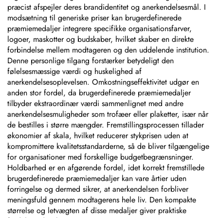
præcist afspejler deres brandidentitet og anerkendelsesmål. I
modsætning til generiske priser kan brugerdefinerede
præmiemedaljer integrere specifikke organisationsfarver,
logoer, maskotter og budskaber, hvilket skaber en direkte
forbindelse mellem modtageren og den uddelende institution.
Denne personlige tilgang forstærker betydeligt den
følelsesmæssige værdi og huskelighed af
anerkendelsesoplevelsen. Omkostningseffektivitet udgør en
anden stor fordel, da brugerdefinerede præmiemedaljer
tilbyder ekstraordinær værdi sammenlignet med andre
anerkendelsesmuligheder som trofæer eller plaketter, især når
de bestilles i større mængder. Fremstillingsprocessen tillader
økonomier af skala, hvilket reducerer stykprisen uden at
kompromittere kvalitetsstandarderne, så de bliver tilgængelige
for organisationer med forskellige budgetbegrænsninger.
Holdbarhed er en afgørende fordel, idet korrekt fremstillede
brugerdefinerede præmiemedaljer kan vare årtier uden
forringelse og dermed sikrer, at anerkendelsen forbliver
meningsfuld gennem modtagerens hele liv. Den kompakte
størrelse og letvægten af disse medaljer giver praktiske