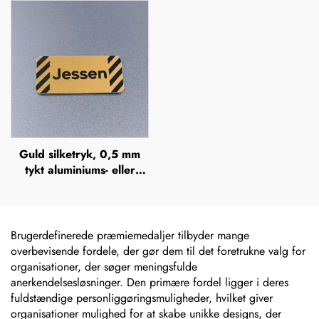
offsettryk,
blankt navneskilt i zink-
metalbrandnavn, forhøjet
legering med børstet
metallogo-plade
metaloptik
Guld silketryk, 0,5 mm
tykt aluminiums- eller
rustfrit stålskilt med
gravering, hævet
metalplade
Brugerdefinerede præmiemedaljer tilbyder mange
overbevisende fordele, der gør dem til det foretrukne valg for
organisationer, der søger meningsfulde
anerkendelsesløsninger. Den primære fordel ligger i deres
fuldstændige personliggøringsmuligheder, hvilket giver
organisationer mulighed for at skabe unikke designs, der