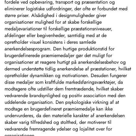
fordele ved opbevaring, transport og præsentation og
eliminerer logistiske udfordringer, der ofte er forbundet med
større priser. Alsådighed i designmuligheder giver
organisationer mulighed for at skabe forskellige
medaljevariationer til forskellige præstationsniveauer,
afdelinger eller begivenheder, samtidig med at de
opretholder visuel konsistens i deres samlede
anerkendelsesprogram. Den hurtige produktionstid for
brugerdefinerede præmiemedaljer gør det muligt for
organisationer at reagere hurtigt på anerkendelsesbehov og
dermed understøtte tidlig anerkendelse af præstationer, hvilket
opretholder dynamikken og motivationen. Desuden fungerer
disse medaljer som kraftfulde markedsføringsværktøjer, da
modtagere ofte udstiller dem fremtrædende, hvilket skaber
vedvarende brandsynlighed og positiv association med den
uddelende organisation. Den psykologiske virkning af at
modtage en brugerdefineret præmiemedalje kan ikke
undervurderes, da den materielle karakter af anerkendelsen
skaber varig tilfredshed og stolthed, der motiverer til
vedvarende fremragende ydelser og lojalitet over for
organisationen.