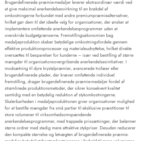
Brugerdefinerede præmie-medaljer leverer ekstraordinær værdi ved
at give maksimal anerkendelsesvirkning til en brøkdel af
omkostningerne forbundet med andre premiumpræmiealternativer,
hvilket gør dem til det ideelle valg for organisationer, der ønsker at
implementere omfattende anerkendelsesprogrammer uden at
overskride budgetgrænserne. Fremstillingsøkonomien bag
medaljeproduktion skaber betydelige omkostningsfordele gennem
effektive produktionsprocesser og materialeudnyttelse, hvilket direkte
oversættes til besparelser for kunderne – især ved bestilling af større
mængder til organisationsovergribende anerkendelsesinitiativer. I
modsætning til dyre krystalpræmier, avancerede trofæer eller
brugerdefinerede plader, der kræver omfattende individuel
fremstilling, drager brugerdefinerede præmie-medaljer fordel af
strømlinede produktionsmetoder, der sikrer konsekvent kvalitet
samtidig med en betydelig reduktion af stykomkostningerne.
Skalerbarheden i medaljeproduktionen giver organisationer mulighed
for at bestille mængder fra små partier til eksklusive præstitioner til
store volumener til virksomhedsomspændende
anerkendelsesprogrammer, med trappede prissætninger, der belønner
større ordrer med stadig mere attraktive stykpriser. Desuden reducerer
den kompakte størrelse og letvægten af brugerdefinerede præmie-