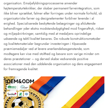
organisation. Emaljefyldningsprocesserne anvender
højtemperaturteknikker, der skaber permanent farveintegration, som
ikke bliver sprækket, falmer eller forringes under normale forhold, så
organisatoriske farver og designelementer forbliver levende i al
evighed. Specialiserede beskyttende belægninger og afsluttende
behandlinger yder ekstra modstandsdygtighed mod fingeraftryk, ridser
og miljøpåvirkninger, samtidig med at medaljens oprindelige
udseende og taktil kvalitet bevares. De robuste konstruktionsmetoder
og kvalitetsmaterialer begrundar investeringen i tilpassede
præmiemedaljer ved at levere anerkendelsesgenstande, som
modtagere kan vise med stolthed og bevare som varige minder om
deres præstationer – og derved skabe vedvarende positive
associationer med den uddelende organisation og dens engagement
for fremragende kvalitet.