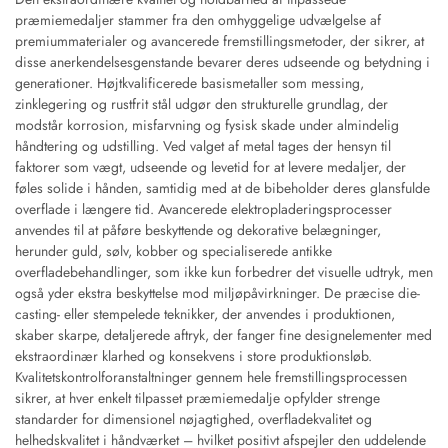
præmiemedaljer stammer fra den omhyggelige udvælgelse af
premiummaterialer og avancerede fremstillingsmetoder, der sikrer, at
disse anerkendelsesgenstande bevarer deres udseende og betydning i
generationer. Højtkvalificerede basismetaller som messing,
zinklegering og rustfrit stål udgør den strukturelle grundlag, der
modstår korrosion, misfarvning og fysisk skade under almindelig
håndtering og udstilling. Ved valget af metal tages der hensyn til
faktorer som vægt, udseende og levetid for at levere medaljer, der
føles solide i hånden, samtidig med at de bibeholder deres glansfulde
overflade i længere tid. Avancerede elektropladeringsprocesser
anvendes til at påføre beskyttende og dekorative belægninger,
herunder guld, sølv, kobber og specialiserede antikke
overfladebehandlinger, som ikke kun forbedrer det visuelle udtryk, men
også yder ekstra beskyttelse mod miljøpåvirkninger. De præcise die-
casting- eller stempelede teknikker, der anvendes i produktionen,
skaber skarpe, detaljerede aftryk, der fanger fine designelementer med
ekstraordinær klarhed og konsekvens i store produktionsløb.
Kvalitetskontrolforanstaltninger gennem hele fremstillingsprocessen
sikrer, at hver enkelt tilpasset præmiemedalje opfylder strenge
standarder for dimensionel nøjagtighed, overfladekvalitet og
helhedskvalitet i håndværket – hvilket positivt afspejler den uddelende