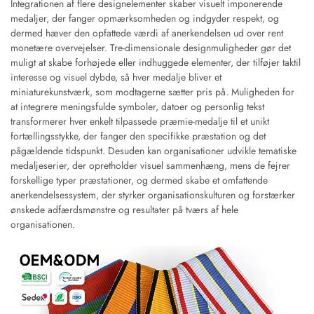
Integrationen af flere designelementer skaber visuelt imponerende
medaljer, der fanger opmærksomheden og indgyder respekt, og
dermed hæver den opfattede værdi af anerkendelsen ud over rent
monetære overvejelser. Tre-dimensionale designmuligheder gør det
muligt at skabe forhøjede eller indhuggede elementer, der tilføjer taktil
interesse og visuel dybde, så hver medalje bliver et
miniaturekunstværk, som modtagerne sætter pris på. Muligheden for
at integrere meningsfulde symboler, datoer og personlig tekst
transformerer hver enkelt tilpassede præmie-medalje til et unikt
fortællingsstykke, der fanger den specifikke præstation og det
pågældende tidspunkt. Desuden kan organisationer udvikle tematiske
medaljeserier, der opretholder visuel sammenhæng, mens de fejrer
forskellige typer præstationer, og dermed skabe et omfattende
anerkendelsessystem, der styrker organisationskulturen og forstærker
ønskede adfærdsmønstre og resultater på tværs af hele
organisationen.