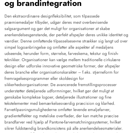
og brandintegration
Den ekstraordinære designfleksibilitet, som tilpassede
præmiemedaljer tilbyder, udgør deres mest overbevisende
salgsargument og gør det muligt for organisationer at skabe
anerkendelsesgenstande, der perfekt afspejler deres unikke identitet og
værdier. Denne omfattende tilpasselsesevne strækker sig langt ud over
simpel logoanbringelse og omfatter alle aspekter af medaljens
udseende, herunder form, størrelse, farveskema, tekstur og finish-
teknikker. Organisationer kan vælge mellem traditionelle cirkulære
design eller udforske innovative geometriske former, der afspejler
deres branche eller organisationskarakter – f.eks. stjerneform for
fremragelsesprogrammer eller skoldesign for
sikkerhedsorganisationer. De avancerede fremstillingsprocesser
understøtter detaljerede udformninger, hvilket gør det muligt at
genskabe komplekse logoer, detaljerede illustrationer og fine
tekstelementer med bemærkelsesværdig præcision og klarhed.
Farvetilpasningsmulighederne omfatter levende emaljefarver,
gradienteffekter og metaliske overflader, der kan matche præcise
brandfarver ved hjælp af Pantone-farvematchningssystemer, hvilket
sikrer fuldstændig brandkonsistens på alle anerkendelsesmaterialer.