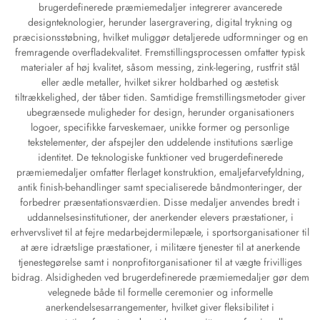
brugerdefinerede præmiemedaljer integrerer avancerede
designteknologier, herunder lasergravering, digital trykning og
præcisionsstøbning, hvilket muliggør detaljerede udformninger og en
fremragende overfladekvalitet. Fremstillingsprocessen omfatter typisk
materialer af høj kvalitet, såsom messing, zink-legering, rustfrit stål
eller ædle metaller, hvilket sikrer holdbarhed og æstetisk
tiltrækkelighed, der tåber tiden. Samtidige fremstillingsmetoder giver
ubegrænsede muligheder for design, herunder organisationers
logoer, specifikke farveskemaer, unikke former og personlige
tekstelementer, der afspejler den uddelende institutions særlige
identitet. De teknologiske funktioner ved brugerdefinerede
præmiemedaljer omfatter flerlaget konstruktion, emaljefarvefyldning,
antik finish-behandlinger samt specialiserede båndmonteringer, der
forbedrer præsentationsværdien. Disse medaljer anvendes bredt i
uddannelsesinstitutioner, der anerkender elevers præstationer, i
erhvervslivet til at fejre medarbejdermilepæle, i sportsorganisationer til
at ære idrætslige præstationer, i militære tjenester til at anerkende
tjenestegørelse samt i nonprofitorganisationer til at vægte frivilliges
bidrag. Alsidigheden ved brugerdefinerede præmiemedaljer gør dem
velegnede både til formelle ceremonier og informelle
anerkendelsesarrangementer, hvilket giver fleksibilitet i