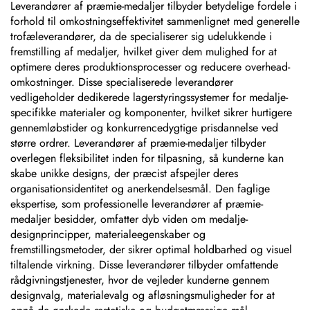
Leverandører af præmie-medaljer tilbyder betydelige fordele i
forhold til omkostningseffektivitet sammenlignet med generelle
trofæleverandører, da de specialiserer sig udelukkende i
fremstilling af medaljer, hvilket giver dem mulighed for at
optimere deres produktionsprocesser og reducere overhead-
omkostninger. Disse specialiserede leverandører
vedligeholder dedikerede lagerstyringssystemer for medalje-
specifikke materialer og komponenter, hvilket sikrer hurtigere
gennemløbstider og konkurrencedygtige prisdannelse ved
større ordrer. Leverandører af præmie-medaljer tilbyder
overlegen fleksibilitet inden for tilpasning, så kunderne kan
skabe unikke designs, der præcist afspejler deres
organisationsidentitet og anerkendelsesmål. Den faglige
ekspertise, som professionelle leverandører af præmie-
medaljer besidder, omfatter dyb viden om medalje-
designprincipper, materialeegenskaber og
fremstillingsmetoder, der sikrer optimal holdbarhed og visuel
tiltalende virkning. Disse leverandører tilbyder omfattende
rådgivningstjenester, hvor de vejleder kunderne gennem
designvalg, materialevalg og afløsningsmuligheder for at