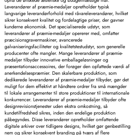
opnå de ønskede æstetiske og budgetmæssige mål.
Leverandører af præmie-medaljer opretholder typisk
langvarige leverandørforhold med råvareleverandører, hvilket
sikrer konsekvent kvalitet og fordelagtige priser, der gavner
kunderne økonomisk. Det specialiserede udstyr, som
leverandører af præmie-medaljer opererer med, omfatter
præcisionsgravermaskiner, avancerede
galvaniseringsfaciliteter og kvalitetstestudstyr, som generelle
producenter ofte mangler. Mange leverandører af præmie-
medaljer tilbyder innovative emballageløsninger og
præsentationsaccessoires, der forøger den opfattede værdi af
anerkendelsespræmier. Den skalerbare produktion, som
dedikerede leverandører af præmie-medaljer tilbyder, gør det
muligt for dem effektivt at håndtere ordrer fra små mængder
til lokale arrangementer til store produktioner til internationale
konkurrencer. Leverandører af præmie-medaljer tilbyder ofte
designrevisionstjenester uden ekstra omkostning, så
kundetilfredshed sikres, inden den endelige produktion
påbegyndes. Disse leverandører opretholder omfattende
digitale arkiver over tidligere designs, hvilket gør genbestilling
nem og sikrer konsekvent branding på tværs af flere