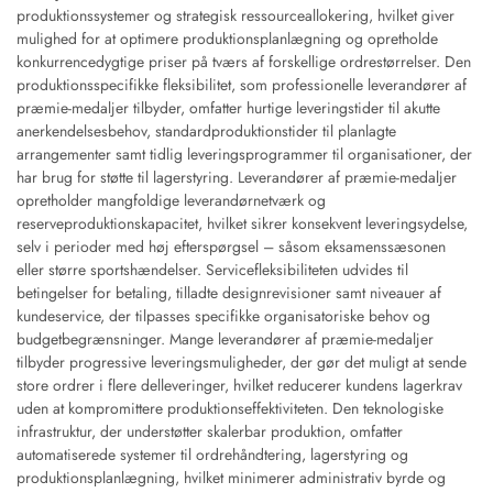
produktionssystemer og strategisk ressourceallokering, hvilket giver
mulighed for at optimere produktionsplanlægning og opretholde
konkurrencedygtige priser på tværs af forskellige ordrestørrelser. Den
produktionsspecifikke fleksibilitet, som professionelle leverandører af
præmie-medaljer tilbyder, omfatter hurtige leveringstider til akutte
anerkendelsesbehov, standardproduktionstider til planlagte
arrangementer samt tidlig leveringsprogrammer til organisationer, der
har brug for støtte til lagerstyring. Leverandører af præmie-medaljer
opretholder mangfoldige leverandørnetværk og
reserveproduktionskapacitet, hvilket sikrer konsekvent leveringsydelse,
selv i perioder med høj efterspørgsel – såsom eksamenssæsonen
eller større sportshændelser. Servicefleksibiliteten udvides til
betingelser for betaling, tilladte designrevisioner samt niveauer af
kundeservice, der tilpasses specifikke organisatoriske behov og
budgetbegrænsninger. Mange leverandører af præmie-medaljer
tilbyder progressive leveringsmuligheder, der gør det muligt at sende
store ordrer i flere delleveringer, hvilket reducerer kundens lagerkrav
uden at kompromittere produktionseffektiviteten. Den teknologiske
infrastruktur, der understøtter skalerbar produktion, omfatter
automatiserede systemer til ordrehåndtering, lagerstyring og
produktionsplanlægning, hvilket minimerer administrativ byrde og