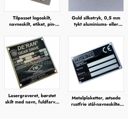
Tilpasset logoskilt,
Guld silketryk, 0,5 mm
navneskilt, etiket, pin-
tykt aluminiums- eller
knapper, badge eller
rustfrit stålskilt med
blankt navneskilt i zink-
gravering, hævet
legering med børstet
metalplade
metaloptik
Lasergraveret, børstet
Metalplaketter, ætsede
skilt med navn, fuldfarvet
rustfrie stål-navneskilte,
ætsning i rustfrit stål med
rustfrit stål-graverede
logo, metalnavneskilt
logo-navneskilte