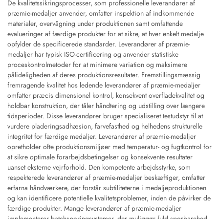
De kvalitetssikringsprocesser, som professionelle leverandører af
præmie-medaljer anvender, omfatter inspektion af indkommende
materialer, overvågning under produktionen samt omfattende
evalueringer af færdige produkter for at sikre, at hver enkelt medalje
opfylder de specificerede standarder. Leverandører af præmie-
medaljer har typisk ISO-certificering og anvender statistiske
proceskontrolmetoder for at minimere variation og maksimere
pålideligheden af deres produktionsresultater. Fremstillingsmæssig
fremragende kvalitet hos ledende leverandører af præmie-medaljer
omfatter præcis dimensionel kontrol, konsekvent overfladekvalitet og
holdbar konstruktion, der tåler håndtering og udstilling over længere
tidsperioder. Disse leverandører bruger specialiseret testudstyr til at
vurdere pladeringsadhæsion, farvefasthed og helhedens strukturelle
integritet for færdige medaljer. Leverandører af præmie-medaljer
opretholder ofte produktionsmiljøer med temperatur- og fugtkontrol for
at sikre optimale forarbejdsbetingelser og konsekvente resultater
uanset eksterne vejrforhold. Den kompetente arbejdsstyrke, som
respekterede leverandører af præmie-medaljer beskæftiger, omfatter
erfarna håndværkere, der forstår subtiliteterne i medaljeproduktionen
og kan identificere potentielle kvalitetsproblemer, inden de påvirker de
færdige produkter. Mange leverandører af præmie-medaljer
implementerer batchsporingsystemer, der muliggør fuld sporbarehed