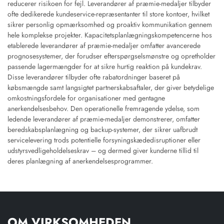
reducerer risikoen for fejl. Leverandører af præmie-medaljer tilbyder
ofte dedikerede kundeservice-repræsentanter til store kontoer, hvilket
sikrer personlig opmærksomhed og proaktiv kommunikation gennem
hele komplekse projekter. Kapacitetsplanlægningskompetencerne hos
etablerede leverandører af præmie-medaljer omfatter avancerede
prognosesystemer, der forudser efterspørgselsmønstre og opretholder
passende lagermængder for at sikre hurtig reaktion på kundekrav.
Disse leverandører tilbyder ofte rabatordninger baseret på
købsmængde samt langsigtet partnerskabsaftaler, der giver betydelige
omkostningsfordele for organisationer med gentagne
anerkendelsesbehov. Den operationelle fremragende ydelse, som
ledende leverandører af præmie-medaljer demonstrerer, omfatter
beredskabsplanlægning og backup-systemer, der sikrer uafbrudt
servicelevering trods potentielle forsyningskædedisruptioner eller
udstyrsvedligeholdelseskrav – og dermed giver kunderne tillid til
deres planlægning af anerkendelsesprogrammer.
OM VIRKSOMHEDEN