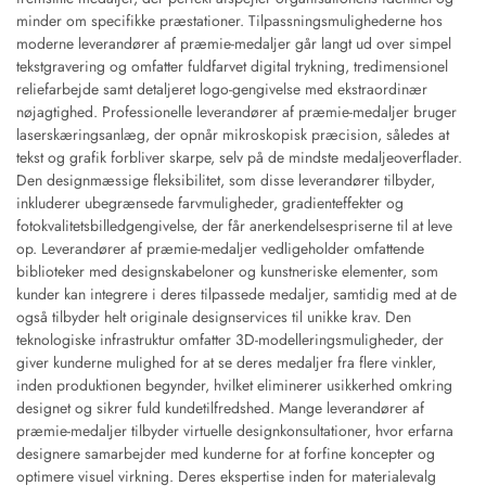
minder om specifikke præstationer. Tilpassningsmulighederne hos
moderne leverandører af præmie-medaljer går langt ud over simpel
tekstgravering og omfatter fuldfarvet digital trykning, tredimensionel
reliefarbejde samt detaljeret logo-gengivelse med ekstraordinær
nøjagtighed. Professionelle leverandører af præmie-medaljer bruger
laserskæringsanlæg, der opnår mikroskopisk præcision, således at
tekst og grafik forbliver skarpe, selv på de mindste medaljeoverflader.
Den designmæssige fleksibilitet, som disse leverandører tilbyder,
inkluderer ubegrænsede farvmuligheder, gradienteffekter og
fotokvalitetsbilledgengivelse, der får anerkendelsespriserne til at leve
op. Leverandører af præmie-medaljer vedligeholder omfattende
biblioteker med designskabeloner og kunstneriske elementer, som
kunder kan integrere i deres tilpassede medaljer, samtidig med at de
også tilbyder helt originale designservices til unikke krav. Den
teknologiske infrastruktur omfatter 3D-modelleringsmuligheder, der
giver kunderne mulighed for at se deres medaljer fra flere vinkler,
inden produktionen begynder, hvilket eliminerer usikkerhed omkring
designet og sikrer fuld kundetilfredshed. Mange leverandører af
præmie-medaljer tilbyder virtuelle designkonsultationer, hvor erfarna
designere samarbejder med kunderne for at forfine koncepter og
optimere visuel virkning. Deres ekspertise inden for materialevalg