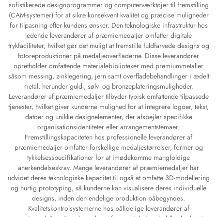
sofistikerede designprogrammer og computerværktøjer til fremstilling
(CAM-systemer) for at sikre konsekvent kvalitet og præcise muligheder
for tilpasning efter kundens ønsker. Den teknologiske infrastruktur hos
ledende leverandører af præmiemedaljer omfatter digitale
trykfaciliteter, hvilket gør det muligt at fremstille fuldfarvede designs og
fotoreproduktioner på medaljeoverfladerne. Disse leverandører
opretholder omfattende materialebiblioteker med premiummetaller
såsom messing, zinklegering, jern samt overfladebehandlinger i ædelt
metal, herunder guld-, sølv- og bronzeplateringsmuligheder.
Leverandører af præmiemedaljer tilbyder typisk omfattende tilpassede
tjenester, hvilket giver kunderne mulighed for at integrere logoer, tekst,
datoer og unikke designelementer, der afspejler specifikke
organisationsidentiteter eller arrangementstemaer.
Fremstillingskapaciteten hos professionelle leverandører af
præmiemedaljer omfatter forskellige medaljestørrelser, former og
tykkelsesspecifikationer for at imødekomme mangfoldige
anerkendelseskrav. Mange leverandører af præmiemedaljer har
udvidet deres teknologiske kapacitet til også at omfatte 3D-modellering
og hurtig prototyping, så kunderne kan visualisere deres individuelle
designs, inden den endelige produktion påbegyndes.
Kvalitetskontrolsystemerne hos pålidelige leverandører af