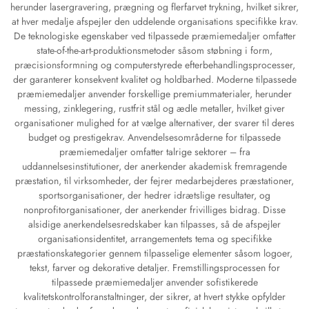
herunder lasergravering, prægning og flerfarvet trykning, hvilket sikrer,
at hver medalje afspejler den uddelende organisations specifikke krav.
De teknologiske egenskaber ved tilpassede præmiemedaljer omfatter
state-of-the-art-produktionsmetoder såsom støbning i form,
præcisionsformning og computerstyrede efterbehandlingsprocesser,
der garanterer konsekvent kvalitet og holdbarhed. Moderne tilpassede
præmiemedaljer anvender forskellige premiummaterialer, herunder
messing, zinklegering, rustfrit stål og ædle metaller, hvilket giver
organisationer mulighed for at vælge alternativer, der svarer til deres
budget og prestigekrav. Anvendelsesområderne for tilpassede
præmiemedaljer omfatter talrige sektorer – fra
uddannelsesinstitutioner, der anerkender akademisk fremragende
præstation, til virksomheder, der fejrer medarbejderes præstationer,
sportsorganisationer, der hedrer idrætslige resultater, og
nonprofitorganisationer, der anerkender frivilliges bidrag. Disse
alsidige anerkendelsesredskaber kan tilpasses, så de afspejler
organisationsidentitet, arrangementets tema og specifikke
præstationskategorier gennem tilpasselige elementer såsom logoer,
tekst, farver og dekorative detaljer. Fremstillingsprocessen for
tilpassede præmiemedaljer anvender sofistikerede
kvalitetskontrolforanstaltninger, der sikrer, at hvert stykke opfylder