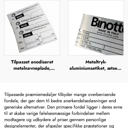
offsettryk,
metalbrandnavn, forhøjet
metalbrandnavn, forhøjet
metallogo-plade
metallogo-plade
Tilpasset anodiseret
Metaltryk-
metalnavneplade,
aluminiumsetiket, ætsede
anodiserede
rustfrie stål-navneskilte,
aluminiumsnavneplader
mærker, lasergraverede,
anodiserede sølvfarvede
aluminiums-
Tilpassede præmiemedaljer tilbyder mange overbevisende
maskinnavneskilte
fordele, der gør dem til bedre anerkendelsesløsninger end
generiske alternativer. Den primære fordel ligger i deres evne
til at skabe varige følelsesmæssige forbindelser mellem
modtagere og udbydere af priser gennem personlige
designelementer, der afspejler specifikke præstationer og