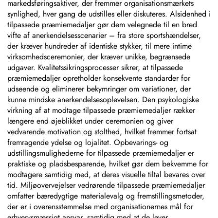
markedsføringsaktiver, der fremmer organisationsmærkets
synlighed, hver gang de udstilles eller diskuteres. Alsidenhed i
tilpassede præmiemedaljer gør dem velegnede til en bred
vifte af anerkendelsesscenarier – fra store sportshændelser,
der kræver hundreder af identiske stykker, til mere intime
virksomhedsceremonier, der kræver unikke, begrænsede
udgaver. Kvalitetssikringsprocesser sikrer, at tilpassede
præmiemedaljer opretholder konsekvente standarder for
udseende og eliminerer bekymringer om variationer, der
kunne mindske anerkendelsesoplevelsen. Den psykologiske
virkning af at modtage tilpassede præmiemedaljer rækker
længere end øjeblikket under ceremonien og giver
vedvarende motivation og stolthed, hvilket fremmer fortsat
fremragende ydelse og lojalitet. Opbevarings- og
udstillingsmulighederne for tilpassede præmiemedaljer er
praktiske og pladsbesparende, hvilket gør dem bekvemme for
modtagere samtidig med, at deres visuelle tiltal bevares over
tid. Miljøovervejelser vedrørende tilpassede præmiemedaljer
omfatter bæredygtige materialevalg og fremstillingsmetoder,
der er i overensstemmelse med organisationernes mål for
erhvervsmæssigt ansvar, samtidig med at de lever