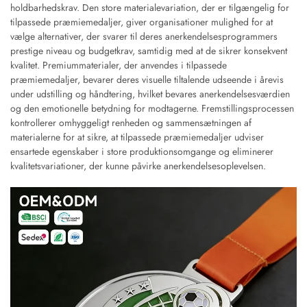
holdbarhedskrav. Den store materialevariation, der er tilgængelig for
tilpassede præmiemedaljer, giver organisationer mulighed for at
vælge alternativer, der svarer til deres anerkendelsesprogrammers
prestige niveau og budgetkrav, samtidig med at de sikrer konsekvent
kvalitet. Premiummaterialer, der anvendes i tilpassede
præmiemedaljer, bevarer deres visuelle tiltalende udseende i årevis
under udstilling og håndtering, hvilket bevares anerkendelsesværdien
og den emotionelle betydning for modtagerne. Fremstillingsprocessen
kontrollerer omhyggeligt renheden og sammensætningen af
materialerne for at sikre, at tilpassede præmiemedaljer udviser
ensartede egenskaber i store produktionsomgange og eliminerer
kvalitetsvariationer, der kunne påvirke anerkendelsesoplevelsen.