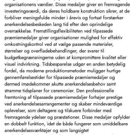
organisationens værdier. Disse medaljer giver en fremragende
investeringsværdi, da deres holdbare konstruktion sikrer, at de
forbliver meningsfulde minder i årevis og fortsat forstærker
anerkendelsesbeskeden lang tid efter den oprindelige
overrækkelse. Fremstillingsflexibiliteten ved tilpassede
præmiemedaljer giver organisationer mulighed for effektiv
omkostningskontrol ved at vælge passende materialer,
størrelser og overfladebehandlinger, der svarer til
budgetbegrænsningerne uden at kompromittere kvalitet eller
visuel indvirkning. Tidsbesparelse udgør en anden betydelig
fordel, da moderne produktionsmetoder muliggør hurtige
gennemførelsestider for tilpassede præmiemedaljer og
dermed imødekommer akutte anerkendelsesbehov samt
stramme tidsplaner for ceremonier. Den professionelle
fremtoning af tilpassede præmiemedaljer forhøjer prestige
ved anerkendelsesarrangementer og skaber mindeværdige
oplevelser, som deltagere og tilskuere forbinder med
fremragende ydelser og præstationer. Disse medaljer opfylder
en dobbelt funktion, idet de både fungerer som umiddelbare
anerkendelsesværktøjer og som langsigtet