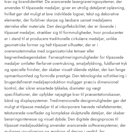
krav og brandidentitet. De avancerede lasergraveringssystemer, der
anvendes til tilpassede medaljer, giver en utrolig detaljeret opløsning,
hvilket gør det muligt at lave indviklede logoer, tekst og dekorative
elementer, der forbliver skarpe og læsbare uanset medaljeens
størrelse eller materiale. Den designfleksibilitet, der er iboende i
tilpasset medaljer, strækker sig til formmuligheder, hvor producenter
er i stand til at producere traditionelle cirkulære medaljer, unikke
geometriske former og helt tilpasset silhuetter, der er i
overensstemmelse med organisatoriske temaer eller
begivenhedsegenskaber. Farveoptimeringsmuligheder for tilpassede
medaljer omfatter flerfarvet overtrukning, emaljefyldning, fuldfarvet tryk
og specielle finisher, der skaber visuelt slående stykker, der kan fange
opmærksomhed og formidle prestige. Den teknologiske sofistikering i
brugerdefineret medaljeproduktion muliggør præcis dimensionel
kontrol, der sikrer ensartede tykkelse, diameter og vægt
specifikationer, der opfylder nøjagtige krav til præsentationskasser,
bånd og displaysystemer. Tredimensionelle designmuligheder gør det
muligt at tilpasse medaljer til at inkorporere hævede reliefelementer,
teksturerede overflader og komplekse skulpturelle detaljer, der skaber
berøringsinteresse og visuel dybde. Den digitale designproces til
tilpasset medaljeuddeling anvender avancerede softwaresystemer, der
muliggør visualisering og ændring af design i realtid, før