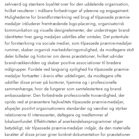
selvværd og stærkere loyalitet over for den uddelende organisation,
hvilket resulterer i målbare forbedringer af ydeevne og engagement.
Mulighederne for brandforstærkning ved brug af tilpassede præmie-
medaljer inkluderer fremtrædende logo-placering, organisatorisk
kommunikation og visuelle designelementer, der understreger brand-
identiteten hver gang medaljen udstilles eller omtales. Det potentiale
for forstærkning via sociale medier, som tilpassede præmie-medaljer
rummer, skaber organisk markedsføringsmulighed, da modtagere stolt
deler billeder og historier om deres præstationer, hvilket udvider
brand-rækkevidden og skaber positive associationer til bredere
målgrupper. Fordele ved langvarig synlighed fra tilpassede præmie-
medaljer fortsætter i årevis efter uddelingen, da modtagere ofte
udstiller disse priser på kontorer, hjemme og i professionelle
sammenhænge, hvor de fungerer som samtalestartere og brand-
ambassadører. Den forbedrede professionelle troværdighed, der
opnås ved at præsentere højkvalitets tilpassede præmie-medaljer,
afspejler positivt organisationens standarder og værdier og styrker
relationerne til interessenter, deltagere og medlemmer af
lokalsamfundet. Effektiviteten af anerkendelsesprogrammer stiger
betydeligt, når tilpassede præmie-medaljer indgår, da den materielle
karakter af disse priser giver konkret dokumentation for præstationer