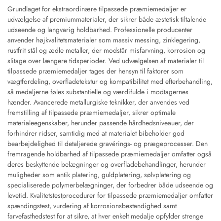
Grundlaget for ekstraordinære tilpassede præmiemedaljer er
udvælgelse af premiummaterialer, der sikrer både æstetisk tiltalende
udseende og langvarig holdbarhed. Professionelle producenter
anvender højkvalitetsmaterialer som massiv messing, zinklegering,
rustfrit stål og ædle metaller, der modstår misfarvning, korrosion og
slitage over længere tidsperioder. Ved udvælgelsen af materialer til
tilpassede præmiemedaljer tages der hensyn til faktorer som
vægtfordeling, overfladetekstur og kompatibilitet med efterbehandling,
så medaljerne føles substantielle og værdifulde i modtagernes
hænder. Avancerede metallurgiske teknikker, der anvendes ved
fremstilling af tilpassede præmiemedaljer, sikrer optimale
materialeegenskaber, herunder passende hårdhedsniveauer, der
forhindrer ridser, samtidig med at materialet bibeholder god
bearbejdelighed til detaljerede gravérings- og prægeprocesser. Den
fremragende holdbarhed af tilpassede præmiemedaljer omfatter også
deres beskyttende belægninger og overfladebehandlinger, herunder
muligheder som antik platering, guldplatering, sølvplatering og
specialiserede polymerbelægninger, der forbedrer både udseende og
levetid. Kvalitetstestprocedurer for tilpassede præmiemedaljer omfatter
spændingstest, vurdering af korrosionsbestandighed samt
farvefasthedstest for at sikre, at hver enkelt medalje opfylder strenge