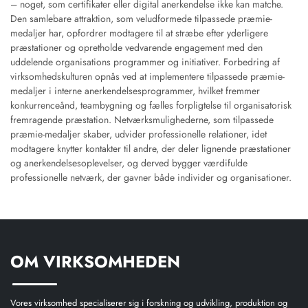
– noget, som certifikater eller digital anerkendelse ikke kan matche.
Den samlebare attraktion, som veludformede tilpassede præmie-
medaljer har, opfordrer modtagere til at stræbe efter yderligere
præstationer og opretholde vedvarende engagement med den
uddelende organisations programmer og initiativer. Forbedring af
virksomhedskulturen opnås ved at implementere tilpassede præmie-
medaljer i interne anerkendelsesprogrammer, hvilket fremmer
konkurrenceånd, teambygning og fælles forpligtelse til organisatorisk
fremragende præstation. Netværksmulighederne, som tilpassede
præmie-medaljer skaber, udvider professionelle relationer, idet
modtagere knytter kontakter til andre, der deler lignende præstationer
og anerkendelsesoplevelser, og derved bygger værdifulde
professionelle netværk, der gavner både individer og organisationer.
OM VIRKSOMHEDEN
Vores virksomhed specialiserer sig i forskning og udvikling, produktion og