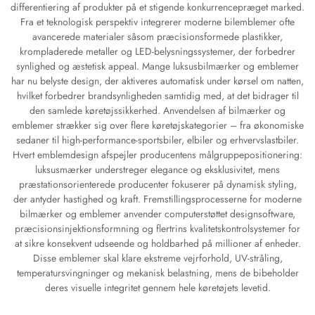
differentiering af produkter på et stigende konkurrencepræget marked.
Fra et teknologisk perspektiv integrerer moderne bilemblemer ofte
avancerede materialer såsom præcisionsformede plastikker,
krompladerede metaller og LED-belysningssystemer, der forbedrer
synlighed og æstetisk appeal. Mange luksusbilmærker og emblemer
har nu belyste design, der aktiveres automatisk under kørsel om natten,
hvilket forbedrer brandsynligheden samtidig med, at det bidrager til
den samlede køretøjssikkerhed. Anvendelsen af bilmærker og
emblemer strækker sig over flere køretøjskategorier – fra økonomiske
sedaner til high-performance-sportsbiler, elbiler og erhvervslastbiler.
Hvert emblemdesign afspejler producentens målgruppepositionering:
luksusmærker understreger elegance og eksklusivitet, mens
præstationsorienterede producenter fokuserer på dynamisk styling,
der antyder hastighed og kraft. Fremstillingsprocesserne for moderne
bilmærker og emblemer anvender computerstøttet designsoftware,
præcisionsinjektionsformning og flertrins kvalitetskontrolsystemer for
at sikre konsekvent udseende og holdbarhed på millioner af enheder.
Disse emblemer skal klare ekstreme vejrforhold, UV-stråling,
temperatursvingninger og mekanisk belastning, mens de bibeholder
deres visuelle integritet gennem hele køretøjets levetid.