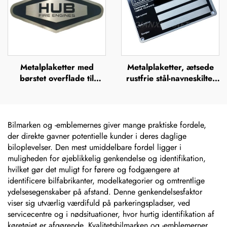
Metalplaketter med
Metalplaketter, ætsede
børstet overflade til
rustfrie stål-navneskilte,
udendørs brug i rustfrit
rustfrit stål-graverede
stål, ætsede navneskilte,
logo-navneskilte
mærker, lasergraverede,
anodiserede aluminiums-
Bilmarken og -emblemernes giver mange praktiske fordele,
navneskilte, etiket
der direkte gavner potentielle kunder i deres daglige
biloplevelser. Den mest umiddelbare fordel ligger i
muligheden for øjeblikkelig genkendelse og identifikation,
hvilket gør det muligt for førere og fodgængere at
identificere bilfabrikanter, modelkategorier og omtrentlige
ydelsesegenskaber på afstand. Denne genkendelsesfaktor
viser sig utværlig værdifuld på parkeringspladser, ved
servicecentre og i nødsituationer, hvor hurtig identifikation af
køretøjet er afgørende. Kvalitetsbilmarken og -emblemerner