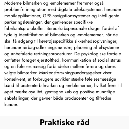
Moderne bilmarken og -emblemerner fremmer også
problemfri integration med digitale biløkosystemer, herunder
mobilapplikationer, GPS-navigationssystemer og intelligente
parkeringsløsninger, der genkender specifikke
fabrikantsprotokoller. Beredskabspersonale drager fordel af
tydelig identifikation af bilmarken og -emblemerner, når de
skal få adgang til køretøjsspecifikke sikkerhedsoplysninger,
herunder airbag-udløsningsmønstre, placering af el-systemer
og anbefalede redningsprocedurer. De psykologiske fordele
omfatter forøget ejerstolthed, kommunikation af social status
og en følelsesmæssig forbindelse mellem førere og deres
valgte bilmærker. Markedsforskningsundersøgelser viser
konsekvent, at forbrugere udvikler stærke følelsesmæssige
bånd til bestemte bilmarken og -emblemerner, hvilket fører til
øget mærkeloyalitet, gentagne køb og positive mundtlige
anbefalinger, der gavner både producenter og tilfredse
kunder.
Praktiske råd