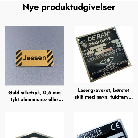
Nye produktudgivelser
Lasergraveret, børstet
Guld silketryk, 0,5 mm
skilt med navn, fuldfarvet
tykt aluminiums- eller
ætsning i rustfrit stål med
rustfrit stålskilt med
logo, metalnavneskilt
gravering, hævet
metalplade