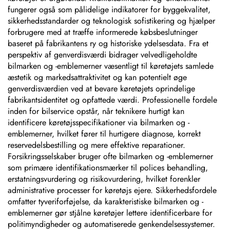
fungerer også som pålidelige indikatorer for byggekvalitet,
sikkerhedsstandarder og teknologisk sofistikering og hjælper
forbrugere med at træffe informerede købsbeslutninger
baseret på fabrikantens ry og historiske ydelsesdata. Fra et
perspektiv af genverdisværdi bidrager velvedligeholdte
bilmarken og -emblemerner væsentligt til køretøjets samlede
æstetik og markedsattraktivitet og kan potentielt øge
genverdisværdien ved at bevare køretøjets oprindelige
fabrikantsidentitet og opfattede værdi. Professionelle fordele
inden for bilservice opstår, når teknikere hurtigt kan
identificere køretøjsspecifikationer via bilmarken og -
emblemerner, hvilket fører til hurtigere diagnose, korrekt
reservedelsbestilling og mere effektive reparationer.
Forsikringsselskaber bruger ofte bilmarken og -emblemerner
som primære identifikationsmærker til polices behandling,
erstatningsvurdering og risikovurdering, hvilket forenkler
administrative processer for køretøjs ejere. Sikkerhedsfordele
omfatter tyveriforføjelse, da karakteristiske bilmarken og -
emblemerner gør stjålne køretøjer lettere identificerbare for
politimyndigheder og automatiserede genkendelsessystemer.