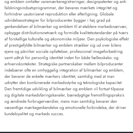
og emblem omfatter varemærkeregistreringer, designpatenter og anti-
falskningsindsatsprogrammer, der bevares mærkets integritet og
forhindrer uautoriseret reproduktion eller efterligning. Globale
udvidelsesstrategier for bilproducenter bygger i høj grad på
genkendelsen af bilmærker og emblem til at etablere markedsnærvær,
opbygge distributionsnetværk og formidle kvalitetsstandarder på tværs
af forskellige kulturelle og økonomiske miljøer. Den psykologiske effekt
af prestigefyldte bilmærker og emblem strækker sig ud over bilens
ejere og påvirker sociale opfattelser, professionel imageforbedring
samt udtryk for personlig identitet inden for både fællesskabs- og
erhvervskontekster. Strategiske partnerskaber mellem bilproducenter
indebærer ofte en omhyggelig integration af bilmærker og emblem,
der bevarer de enkelte mærkers identitet, samtidig med at man
udnytter den kombinerede markedsstyrke og teknologiske kapacitet.
Den fremtidige udvikling af bilmærker og emblem vil fortsat tilpasse
sig digitale markedsføringskanaler, bæredygtige fremstillingspraksis
og ændrede forbrugerværdier, mens man samtidig bevarer den
væsentlige mærkegenkendelse og emotionelle forbindelse, der driver
kundeloyalitet og markeds succes.