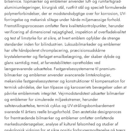
bilservice. Topmærker og emblemer anvender luft- og rumfartsgrad-
aluminiumlegeringer, kirurgisk stål, rustfrit stål og specielt formulerede
polymerforbindelser, der er modstandsdygtige over for korrosion, UV-
forringelse og mekanisk slitage under hårde miljømæssige forhold.
Fremstillingsprocessen omfatter flere kvalitetskontrolpunkter, herunder
verificering af dimensionel nøjagtighed, inspektion af overfladekvalitet
og test af limstyrke for at sikre, at hvert emblem opfylder de strenge
standarder inden for bilindustrien. Luksusbilmarkeder og emblemer
har ofte håndpoleret chromplacering, præcisionsudskårne
krystalelementer og flerlaget emailbelægning, der skaber dybde og
glans samtidig med, at farvestabiliteten opretholdes ved
længerevarende udsættelse. Fastgørelsessystemerne til premium-
bilmærker og emblemer anvender avancerede limteknologier,
mekaniske fastgørelsessystemer og konstruktioner til kompensation for
termisk udvidelse, der kan tilpasse sig karosseriets bevægelser uden at
påvirke emblemmets integritet. Vejrmodstandstest udsætter bilmærker
og emblemer for simulerede miljøekstremer, herunder
saltstøvudsættelse, termisk cyklus og UV-strålingsbombardement
svarende til årtiers reelle brugsforhold. Den æstetiske designproces
for fremtrædende bilmærker og emblemer omfatter omfattende
markedsundersøgelser, analyse af kulturel følsomhed og studier af
psykologisk virkning for at sikre positiv forbrugermodtagelse på tværs