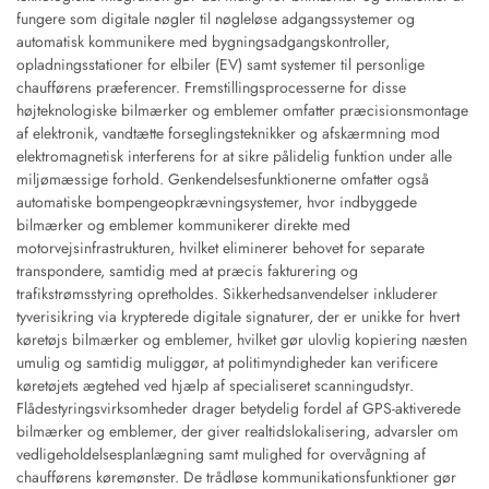
fungere som digitale nøgler til nøgleløse adgangssystemer og
automatisk kommunikere med bygningsadgangskontroller,
opladningsstationer for elbiler (EV) samt systemer til personlige
chaufførens præferencer. Fremstillingsprocesserne for disse
højteknologiske bilmærker og emblemer omfatter præcisionsmontage
af elektronik, vandtætte forseglingsteknikker og afskærmning mod
elektromagnetisk interferens for at sikre pålidelig funktion under alle
miljømæssige forhold. Genkendelsesfunktionerne omfatter også
automatiske bompengeopkrævningsystemer, hvor indbyggede
bilmærker og emblemer kommunikerer direkte med
motorvejsinfrastrukturen, hvilket eliminerer behovet for separate
transpondere, samtidig med at præcis fakturering og
trafikstrømsstyring opretholdes. Sikkerhedsanvendelser inkluderer
tyverisikring via krypterede digitale signaturer, der er unikke for hvert
køretøjs bilmærker og emblemer, hvilket gør ulovlig kopiering næsten
umulig og samtidig muliggør, at politimyndigheder kan verificere
køretøjets ægtehed ved hjælp af specialiseret scanningudstyr.
Flådestyringsvirksomheder drager betydelig fordel af GPS-aktiverede
bilmærker og emblemer, der giver realtidslokalisering, advarsler om
vedligeholdelsesplanlægning samt mulighed for overvågning af
chaufførens køremønster. De trådløse kommunikationsfunktioner gør