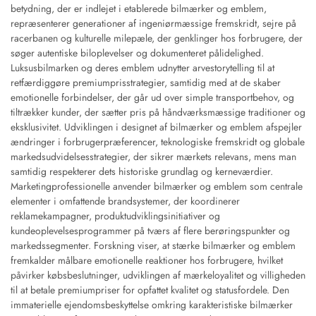
betydning, der er indlejet i etablerede bilmærker og emblem,
repræsenterer generationer af ingeniørmæssige fremskridt, sejre på
racerbanen og kulturelle milepæle, der genklinger hos forbrugere, der
søger autentiske biloplevelser og dokumenteret pålidelighed.
Luksusbilmarken og deres emblem udnytter arvestorytelling til at
retfærdiggøre premiumprisstrategier, samtidig med at de skaber
emotionelle forbindelser, der går ud over simple transportbehov, og
tiltrækker kunder, der sætter pris på håndværksmæssige traditioner og
eksklusivitet. Udviklingen i designet af bilmærker og emblem afspejler
ændringer i forbrugerpræferencer, teknologiske fremskridt og globale
markedsudvidelsesstrategier, der sikrer mærkets relevans, mens man
samtidig respekterer dets historiske grundlag og kerneværdier.
Marketingprofessionelle anvender bilmærker og emblem som centrale
elementer i omfattende brandsystemer, der koordinerer
reklamekampagner, produktudviklingsinitiativer og
kundeoplevelsesprogrammer på tværs af flere berøringspunkter og
markedssegmenter. Forskning viser, at stærke bilmærker og emblem
fremkalder målbare emotionelle reaktioner hos forbrugere, hvilket
påvirker købsbeslutninger, udviklingen af mærkeloyalitet og villigheden
til at betale premiumpriser for opfattet kvalitet og statusfordele. Den
immaterielle ejendomsbeskyttelse omkring karakteristiske bilmærker