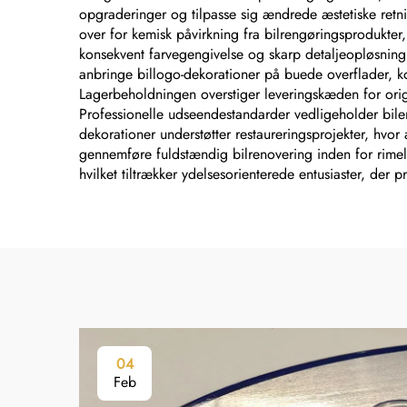
opgraderinger og tilpasse sig ændrede æstetiske retn
over for kemisk påvirkning fra bilrengøringsprodukter
konsekvent farvegengivelse og skarp detaljeopløsning, 
anbringe billogo-dekorationer på buede overflader, ko
Lagerbeholdningen overstiger leveringskæden for origi
Professionelle udseendestandarder vedligeholder bilen
dekorationer understøtter restaureringsprojekter, hvor
gennemføre fuldstændig bilrenovering inden for rimelig
hvilket tiltrækker ydelsesorienterede entusiaster, der p
04
Feb