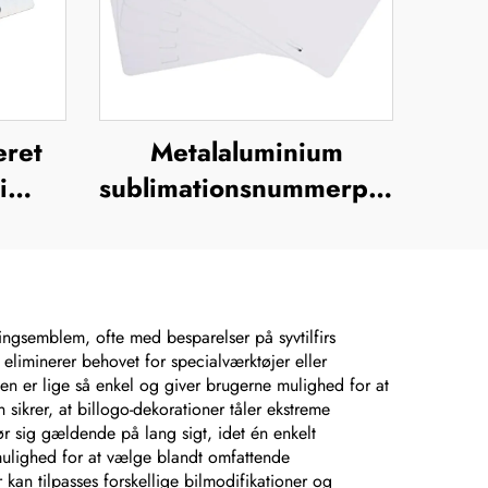
eret
Metalaluminium
i
sublimationsnummerplade
ryk,
uden tryk – europæisk
,
fornummerskilt til brug
for brugerdefineret
n,
design
ningsemblem, ofte med besparelser på syvtilfirs
r eliminerer behovet for specialværktøjer eller
go-
sen er lige så enkel og giver brugerne mulighed for at
krer, at billogo-dekorationer tåler ekstreme
r sig gældende på lang sigt, idet én enkelt
 mulighed for at vælge blandt omfattende
 kan tilpasses forskellige bilmodifikationer og