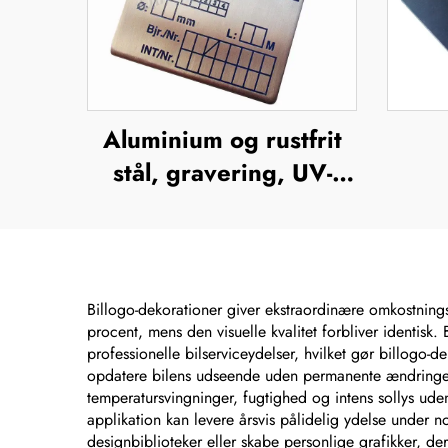
Aluminium og rustfrit
stål, gravering, UV-
tryk, silkefiltrering,
offsettryk,
a
metalnavneplader,
mærkeskilte, forhøjet
nav
Billogo-dekorationer giver ekstraordinære omkostningsb
procent, mens den visuelle kvalitet forbliver identisk.
metalplade
s
professionelle bilserviceydelser, hvilket gør billogo-
opdatere bilens udseende uden permanente ændringer e
temperatursvingninger, fugtighed og intens sollys ude
applikation kan levere årsvis pålidelig ydelse under 
designbiblioteker eller skabe personlige grafikker, der