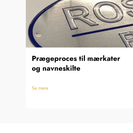
Prægeproces til mærkater
og navneskilte
Se mere