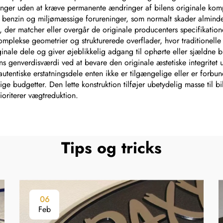
inger uden at kræve permanente ændringer af bilens originale komp
, benzin og miljømæssige forureninger, som normalt skader almindel
der matcher eller overgår de originale producenters specifikationer. 
mplekse geometrier og strukturerede overflader, hvor traditionelle
nale dele og giver øjeblikkelig adgang til ophørte eller sjældne b
s genverdisværdi ved at bevare den originale æstetiske integritet 
 autentiske erstatningsdele enten ikke er tilgængelige eller er forb
e budgetter. Den lette konstruktion tilføjer ubetydelig masse til bi
rioriterer vægtreduktion.
Tips og tricks
06
Feb