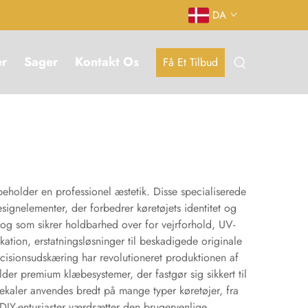
DA
er
Sager
Kontakt Os
Få Et Tilbud
ibeholder en professionel æstetik. Disse specialiserede
gnelementer, der forbedrer køretøjets identitet og
, og som sikrer holdbarhed over for vejrforhold, UV-
ation, erstatningsløsninger til beskadigede originale
æcisionsudskæring har revolutioneret produktionen af
er premium klæbesystemer, der fastgør sig sikkert til
dekaler anvendes bredt på mange typer køretøjer, fra
g DIY-entusiaster værdsætter den brugervenlige