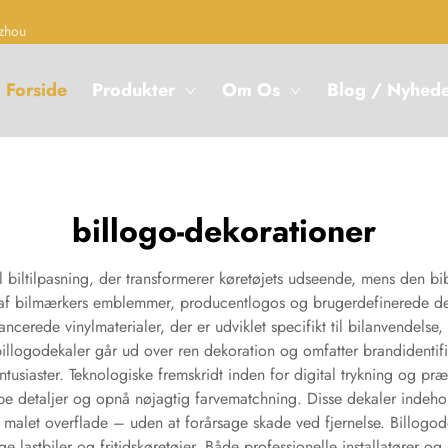
zhou
Forside
Produkter
Om Os
Blog / Nyhed
billogo-dekorationer
il biltilpasning, der transformerer køretøjets udseende, mens den b
f bilmærkers emblemmer, producentlogos og brugerdefinerede desi
ancerede vinylmaterialer, der er udviklet specifikt til bilanvendelse
billogodekaler går ud over ren dekoration og omfatter brandidentifik
usiaster. Teknologiske fremskridt inden for digital trykning og pr
pe detaljer og opnå nøjagtig farvematchning. Disse dekaler indehold
g malet overflade – uden at forårsage skade ved fjernelse. Billogo
e lastbiler og fritidskøretøjer. Både professionelle installatører o