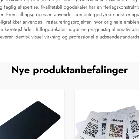
faglig ekspertise. Kvalitetsbillogodekaler har en flerlagskonstru
er. Fremstillingsprocessen anvender computergestyrede udskærings
bilgrafikker anvendes i restaureringsprojekter, hvor originale emblemm
 køretøjsflåder. Billogodekaler udgør en prisgunstig alternativløs
leverer identisk visuel virkning og professionelle udseendestandards
Nye produktanbefalinger