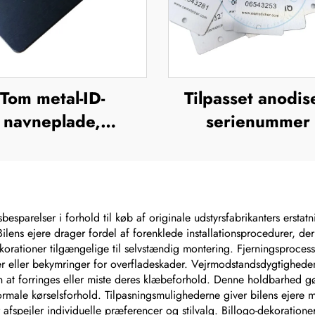
Tom metal-ID-
Tilpasset anodis
navneplade,
serienummer 
navneetiket i
aluminium, UV-t
luminium, skilt,
silkefiltrering
mærke, badge,
offsettryk,
neplade i rustfrit
metalbrandnav
esparelser i forhold til køb af originale udstyrsfabrikanters erstat
 Bilens ejere drager fordel af forenklede installationsprocedurer, de
tål, mærkeskilt
forhøjet metallo
dekorationer tilgængelige til selvstændig montering. Fjerningsproces
plade
ller bekymringer for overfladeskader. Vejrmodstandsdygtigheden si
n at forringes eller miste deres klæbeforhold. Denne holdbarhed gø
normale kørselsforhold. Tilpasningsmulighederne giver bilens ejere
 afspejler individuelle præferencer og stilvalg. Billogo-dekorationer