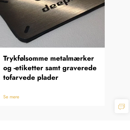
Trykfølsomme metalmærker
Æt
og -etiketter samt graverede
tofarvede plader
Se m
Se mere