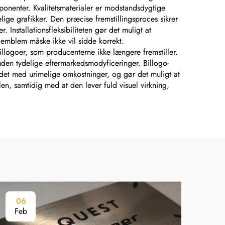
onenter. Kvalitetsmaterialer er modstandsdygtige
ige grafikker. Den præcise fremstillingsproces sikrer
Installationsfleksibiliteten gør det muligt at
 emblem måske ikke vil sidde korrekt.
illogoer, som producenterne ikke længere fremstiller.
uden tydelige eftermarkedsmodyficeringer. Billogo-
undet med urimelige omkostninger, og gør det muligt at
len, samtidig med at den lever fuld visuel virkning,
06
0
Feb
Fe