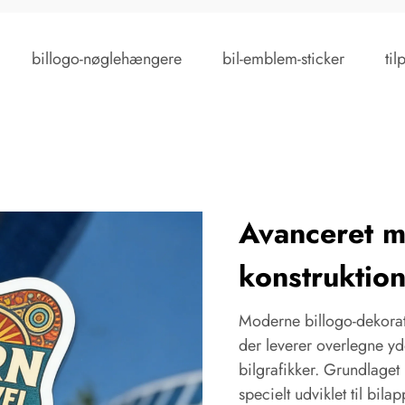
billogo-nøglehængere
bil-emblem-sticker
ti
Avanceret m
konstruktion
Moderne billogo-dekorat
der leverer overlegne yd
bilgrafikker. Grundlaget
specielt udviklet til bil