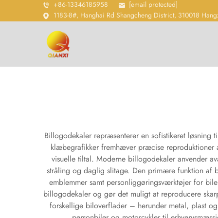
+86-13346185958
[email protected]
1183-8#, Hanghai Rd Shangcheng District, 310018 Hang
Billogodekaler repræsenterer en sofistikeret løsning t
klæbegrafikker fremhæver præcise reproduktioner a
visuelle tiltal. Moderne billogodekaler anvender av
stråling og daglig slitage. Den primære funktion af 
emblemmer samt personliggøringsværktøjer for bilent
billogodekaler og gør det muligt at reproducere skar
forskellige biloverflader – herunder metal, plast o
personbiler og motorcykler til erhvervsmæssig