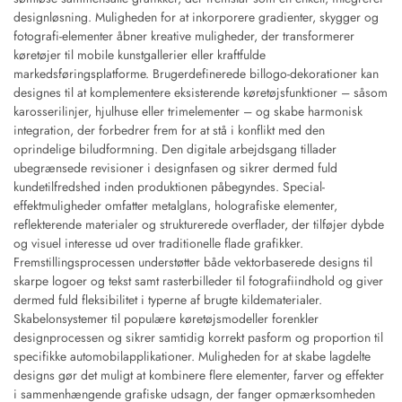
designløsning. Muligheden for at inkorporere gradienter, skygger og
fotografi-elementer åbner kreative muligheder, der transformerer
køretøjer til mobile kunstgallerier eller kraftfulde
markedsføringsplatforme. Brugerdefinerede billogo-dekorationer kan
designes til at komplementere eksisterende køretøjsfunktioner – såsom
karosserilinjer, hjulhuse eller trimelementer – og skabe harmonisk
integration, der forbedrer frem for at stå i konflikt med den
oprindelige biludformning. Den digitale arbejdsgang tillader
ubegrænsede revisioner i designfasen og sikrer dermed fuld
kundetilfredshed inden produktionen påbegyndes. Special-
effektmuligheder omfatter metalglans, holografiske elementer,
reflekterende materialer og strukturerede overflader, der tilføjer dybde
og visuel interesse ud over traditionelle flade grafikker.
Fremstillingsprocessen understøtter både vektorbaserede designs til
skarpe logoer og tekst samt rasterbilleder til fotografiindhold og giver
dermed fuld fleksibilitet i typerne af brugte kildematerialer.
Skabelonsystemer til populære køretøjsmodeller forenkler
designprocessen og sikrer samtidig korrekt pasform og proportion til
specifikke automobilapplikationer. Muligheden for at skabe lagdelte
designs gør det muligt at kombinere flere elementer, farver og effekter
i sammenhængende grafiske udsagn, der fanger opmærksomheden