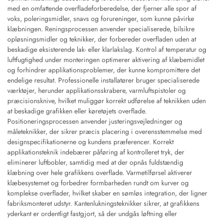
med en omfattende overfladeforberedelse, der fjerner alle spor af
voks, poleringsmidler, snavs og forureninger, som kunne påvirke
klæbningen. Reningsprocessen anvender specialiserede, bilsikre
opløsningsmidler og teknikker, der forbereder overfladen uden at
beskadige eksisterende lak- eller klarlakslag. Kontrol af temperatur og
luftfugtighed under monteringen optimerer aktivering af klæbemidlet
og forhindrer applikationsproblemer, der kunne kompromittere det
endelige resultat. Professionelle installatører bruger specialiserede
værktøjer, herunder applikationsskrabere, varmluftspistoler og
præcisionsknive, hvilket muliggør korrekt udførelse af teknikken uden
at beskadige grafikken eller køretøjets overflade.
Positioneringsprocessen anvender justeringsvejledninger og
måleteknikker, der sikrer præcis placering i overensstemmelse med
designspecifikationerne og kundens præferencer. Korrekt
applikationsteknik indebærer påføring af kontrolleret tryk, der
eliminerer luftbobler, samtidig med at der opnås fuldstændig
klæbning over hele grafikkens overflade. Varmetilførsel aktiverer
klæbesystemet og forbedrer formbarheden rundt om kurver og
komplekse overflader, hvilket skaber en sømløs integration, der ligner
fabriksmonteret udstyr. Kantenlukningsteknikker sikrer, at grafikkens
yderkant er ordentligt fastgjort, så der undgås løftning eller