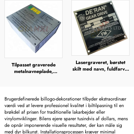
metalnavneplader,
navneplade i rustfrit stål,
mærkeskilte, forhøjet
mærkeskilt
metalplade
Lasergraveret, børstet
Tilpasset graverede
skilt med navn, fuldfarvet
metalnavneplade,
ætsning i rustfrit stål med
plakette, ætsede
logo, metalnavneskilt
navneplader i rustfrit stål,
logo-navneplade
Brugerdefinerede billogo-dekorationer tilbyder ekstraordinær
værdi ved at levere professionel kvalitet i biltilpasning til en
brøkdel af prisen for traditionelle lakarbejder eller
vinylomviklinger. Bilens ejere sparer tusindvis af dollars, mens
de opnår imponerende visuelle resultater, der kan måle sig
med dyr bilkunst. Installationsprocessen kræver minimal