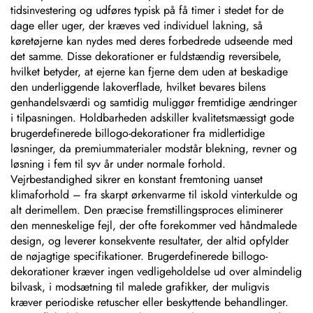
tidsinvestering og udføres typisk på få timer i stedet for de
dage eller uger, der kræves ved individuel lakning, så
køretøjerne kan nydes med deres forbedrede udseende med
det samme. Disse dekorationer er fuldstændig reversibele,
hvilket betyder, at ejerne kan fjerne dem uden at beskadige
den underliggende lakoverflade, hvilket bevares bilens
genhandelsværdi og samtidig muliggør fremtidige ændringer
i tilpasningen. Holdbarheden adskiller kvalitetsmæssigt gode
brugerdefinerede billogo-dekorationer fra midlertidige
løsninger, da premiummaterialer modstår blekning, revner og
løsning i fem til syv år under normale forhold.
Vejrbestandighed sikrer en konstant fremtoning uanset
klimaforhold – fra skarpt ørkenvarme til iskold vinterkulde og
alt derimellem. Den præcise fremstillingsproces eliminerer
den menneskelige fejl, der ofte forekommer ved håndmalede
design, og leverer konsekvente resultater, der altid opfylder
de nøjagtige specifikationer. Brugerdefinerede billogo-
dekorationer kræver ingen vedligeholdelse ud over almindelig
bilvask, i modsætning til malede grafikker, der muligvis
kræver periodiske retuscher eller beskyttende behandlinger.