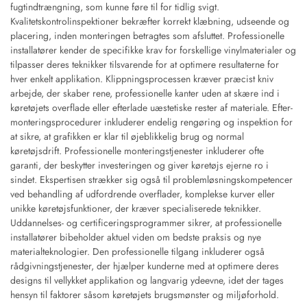
fugtindtrængning, som kunne føre til for tidlig svigt.
Kvalitetskontrolinspektioner bekræfter korrekt klæbning, udseende og
placering, inden monteringen betragtes som afsluttet. Professionelle
installatører kender de specifikke krav for forskellige vinylmaterialer og
tilpasser deres teknikker tilsvarende for at optimere resultaterne for
hver enkelt applikation. Klippningsprocessen kræver præcist kniv
arbejde, der skaber rene, professionelle kanter uden at skære ind i
køretøjets overflade eller efterlade uæstetiske rester af materiale. Efter-
monteringsprocedurer inkluderer endelig rengøring og inspektion for
at sikre, at grafikken er klar til øjeblikkelig brug og normal
køretøjsdrift. Professionelle monteringstjenester inkluderer ofte
garanti, der beskytter investeringen og giver køretøjs ejerne ro i
sindet. Ekspertisen strækker sig også til problemløsningskompetencer
ved behandling af udfordrende overflader, komplekse kurver eller
unikke køretøjsfunktioner, der kræver specialiserede teknikker.
Uddannelses- og certificeringsprogrammer sikrer, at professionelle
installatører bibeholder aktuel viden om bedste praksis og nye
materialteknologier. Den professionelle tilgang inkluderer også
rådgivningstjenester, der hjælper kunderne med at optimere deres
designs til vellykket applikation og langvarig ydeevne, idet der tages
hensyn til faktorer såsom køretøjets brugsmønster og miljøforhold.