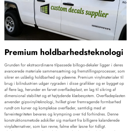
Premium holdbarhedsteknologi
Grunden for ekstraordinære tilpassede billogo-dekaler ligger i deres
avancerede materiale sammensætning og fremstillingsprocesser, som
sikrer en uslåelig holdbarhed og ydeevne. Premium vinylmaterialer til
brug i bilindustrien udgør rygraden i disse grafikker og er bygget op
af flere lag, herunder en farvet overfladeplast, en lag til sikring af
dimensional stabilitet og et højtydende klæbesystem. Overfladeplasten
anvender gipsvinyl-teknologi, hvilket giver fremragende formbarhed
rundt om kurver og komplekse overflader, samtidig med at
farveintegriteten bevares og krympning over tid forhindres. Denne
konstruktionsmetode adskiller sig markant fra billigere kalanderede
vinylalternativer, som kan revne, falme eller løsne for tidligt.