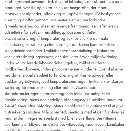
Klæbesystemet anvender trykaktiveret teknologi, der skaber stærkere
bindinger over tid og sikrer en sikker fastgørelse, der tåber
motorvejshastigheder, bilvask og miljøpåvirkninger. UV-beskyttende
tilsætningsstoffer gennem hele materialstrukturen forhindre
farveafgradering og sikrer en levende fremtoning, selv efter årsvis
udsættelse for sollys. Fremstillingsprocessen omfatter
præcisionsstyring af temperatur og tryk for at sikre optimale
materialeegenskaber og eliminere fejl, der kunne kompromittere
langtidsholdbarheden. Kvalitetskontrolforanstaltninger inkluderer
accelererede vejringsprøver, der simulerer årsvis miljøpåvirkning
under kontrollerede laboratoriebetingelser, hvilket validerer
holdbarhedskravene, inden produkterne når kunderne. Egenskaberne
ved dimensional stabilitet forhindre, at grafikkerne udvider eller
trækker sig betydeligt ved temperaturændringer, hvilket sikrer skarpe
kanter og forhindrer løsning eller bobler. Avancerede
klæbeformuleringer sikrer fremragende initial klæbning til let
positionering, mens den endelige bindningsstyrke udvikles inden for
24–48 timer efter påføring. Materialetykkelsen er optimeret til at give
tilstrækkelig substans til holdbarhed, samtidig med at den forbliver så
tynd, at den integreres sømløst med bilens overflade. Beskyttende
overlaminater tilbyder en ekstra beskyttelseslag mod ridser, kemikalier
og UV-stråling og udvider levetiden yderligere i krævende