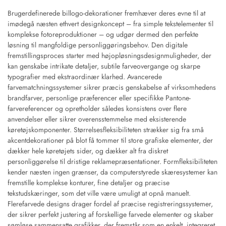
Brugerdefinerede billogo-dekorationer fremhæver deres evne til at
imødegå næsten ethvert designkoncept – fra simple tekstelementer til
komplekse fotoreproduktioner – og udgør dermed den perfekte
løsning til mangfoldige personliggøringsbehov. Den digitale
fremstillingsproces starter med højopløsningsdesignmuligheder, der
kan genskabe intrikate detaljer, subtile farveovergange og skarpe
typografier med ekstraordinær klarhed. Avancerede
farvematchningssystemer sikrer præcis genskabelse af virksomhedens
brandfarver, personlige præferencer eller specifikke Pantone-
farvereferencer og opretholder således konsistens over flere
anvendelser eller sikrer overensstemmelse med eksisterende
køretøjskomponenter. Størrelsesfleksibiliteten strækker sig fra små
akcentdekorationer på blot få tommer til store grafiske elementer, der
dækker hele køretøjets sider, og dækker alt fra diskret
personliggørelse til dristige reklamepræsentationer. Formfleksibiliteten
kender næsten ingen grænser, da computerstyrede skæresystemer kan
fremstille komplekse konturer, fine detaljer og præcise
tekstudskæringer, som det ville være umuligt at opnå manuelt.
Flerefarvede designs drager fordel af præcise registreringssystemer,
der sikrer perfekt justering af forskellige farvede elementer og skaber
sømløse sammensatte grafikker, der fremstår som en enkelt, integreret