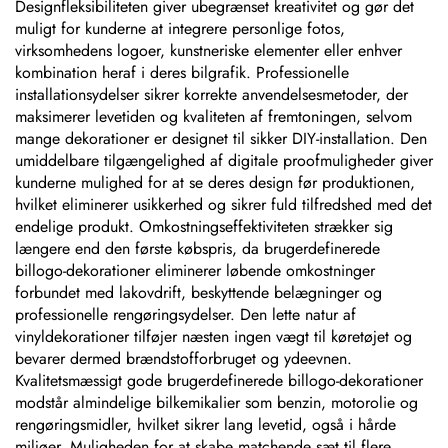
Designfleksibiliteten giver ubegrænset kreativitet og gør det
muligt for kunderne at integrere personlige fotos,
virksomhedens logoer, kunstneriske elementer eller enhver
kombination heraf i deres bilgrafik. Professionelle
installationsydelser sikrer korrekte anvendelsesmetoder, der
maksimerer levetiden og kvaliteten af fremtoningen, selvom
mange dekorationer er designet til sikker DIY-installation. Den
umiddelbare tilgængelighed af digitale proofmuligheder giver
kunderne mulighed for at se deres design før produktionen,
hvilket eliminerer usikkerhed og sikrer fuld tilfredshed med det
endelige produkt. Omkostningseffektiviteten strækker sig
længere end den første købspris, da brugerdefinerede
billogo-dekorationer eliminerer løbende omkostninger
forbundet med lakovdrift, beskyttende belægninger og
professionelle rengøringsydelser. Den lette natur af
vinyldekorationer tilføjer næsten ingen vægt til køretøjet og
bevarer dermed brændstofforbruget og ydeevnen.
Kvalitetsmæssigt gode brugerdefinerede billogo-dekorationer
modstår almindelige bilkemikalier som benzin, motorolie og
rengøringsmidler, hvilket sikrer lang levetid, også i hårde
miljøer. Muligheden for at skabe matchende sæt til flere