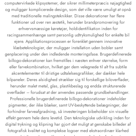
computervirkede klipsystemer, der sikrer millimeterpræcis nøjagtighed
og muliggør komplicerede design, som det ville være umuligt at opnå
med traditionelle malingsteknikker. Disse dekorationer har flere
funktioner ud over ren æstetik, herunder brandpromovering for
erhvervsmæssige køretøjer, holdidentifikation inden for
racingsammenhænge samt personlig udtryksmulighed for enkelte bil
ejere. Applikationsprocessen er forenklet gennem innovative
klæbeteknologier, der muliggør installation uden bobler samt
genplacering under den indledende monteringsfase. Brugerdefinerede
billogo-dekorationer kan fremstilles i næsten enhver størrelse, form
eller farvekombination, hvilket gør dem velegnede til alt fra subtile
akcentelementer til dristige udtalelsesgrafikker, der dækker hele
bilpaneler. Deres alsidighed strækker sig til forskellige biloverflader,
herunder malet metal, glas, plastikbeslag og endda strukturerede
overflader – forudsat at der anvendes passende grundbehandlinger.
Professionelle brugerdefinerede billogo-dekorationer indeholder
pigmenter, der ikke blæker, samt UV-beskyttende belægninger, der
forhindrer farveafgradning, så investeringen bibeholder sin visuelle
effekt gennem hele dens levetid. Den teknologiske udvikling inden for
digital trykning og klipning har gjort det muligt at genskabe billeder af
fotografisk kvalitet og komplekse logoer med ekstraordinær klarhed