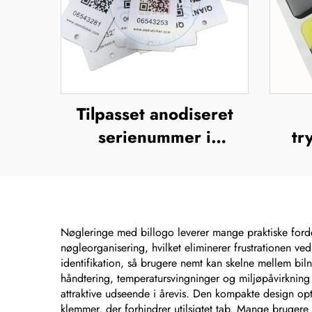
Tilpasset anodiseret
serienummer i
tr
aluminium, UV-tryk,
domi
silkefiltrering,
poly
offsettryk,
epo
metalbrandnavn,
Nøgleringe med billogo leverer mange praktiske forde
nøgleorganisering, hvilket eliminerer frustrationen ved 
forhøjet metallogo-
identifikation, så brugere nemt kan skelne mellem bil
plade
håndtering, temperatursvingninger og miljøpåvirkning
attraktive udseende i årevis. Den kompakte design opt
klemmer, der forhindrer utilsigtet tab. Mange brugere