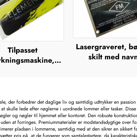
Lasergraveret, bø
Tilpasset
skilt med nav
ykningsmaskine,
fuldfarvet ætsni
ng-mærker, klare
rustfrit stål med 
urethan-etiketter,
metalnavneski
xyharz-dom, 3D-
sticker
le, der forbedrer det daglige liv og samtidig udtrykker en passion
at skulle lede efter nøglerne i uordnede lommer eller tasker. Disse t
nøgler og nøgler til hjemmet eller kontoret. Den robuste konstrukti
 uden at forringes. Premiummaterialer er modstandsdygtige over for
imerer pladsen i lommerne, samtidig med at den sikrer en sikkert f
 sætter pris på, at de fungerer som samtalestartere, da karakteris