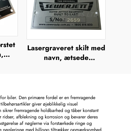
rstet
Lasergraveret skilt med
n,
navn, ætsede
ng i
metalnavneskilt i
logo,
rustfrit stål med logo
lt
 for biler. Den primære fordel er en fremragende
ilbehørsartikler giver øjeblikkelig visuel
on sikrer fremragende holdbarhed og tåber konstant
 ridser, afblekning og korrosion og bevarer deres
astgørelse af nøglerne via forstærkede ringe og
tiske nøgleringe med billogo tiltrækker opmærksomhed