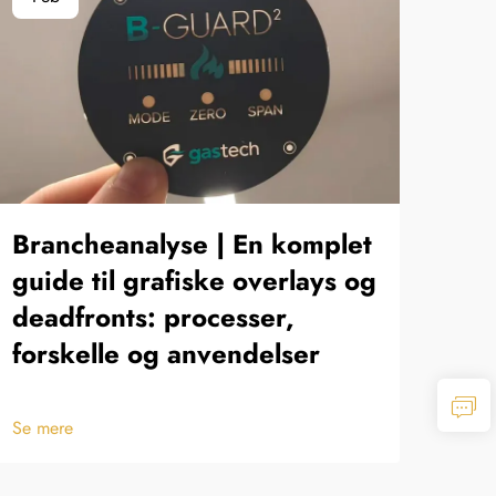
Brancheanalyse | En komplet
Tr
guide til grafiske overlays og
og 
deadfronts: processer,
tof
forskelle og anvendelser
Se m
Se mere