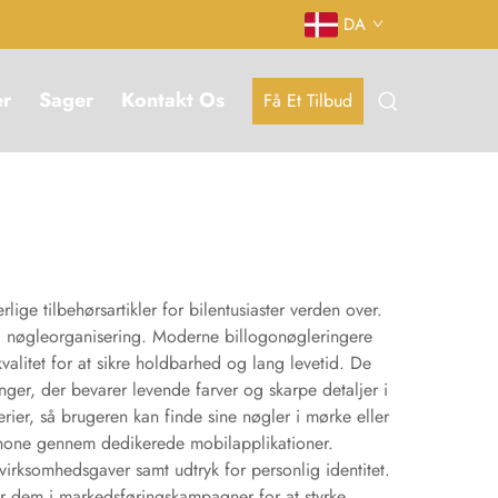
DA
er
Sager
Kontakt Os
Få Et Tilbud
ige tilbehørsartikler for bilentusiaster verden over.
til nøgleorganisering. Moderne billogonøgleringere
valitet for at sikre holdbarhed og lang levetid. De
ger, der bevarer levende farver og skarpe detaljer i
ier, så brugeren kan finde sine nøgler i mørke eller
rtphone gennem dedikerede mobilapplikationer.
irksomhedsgaver samt udtryk for personlig identitet.
r dem i markedsføringskampagner for at styrke