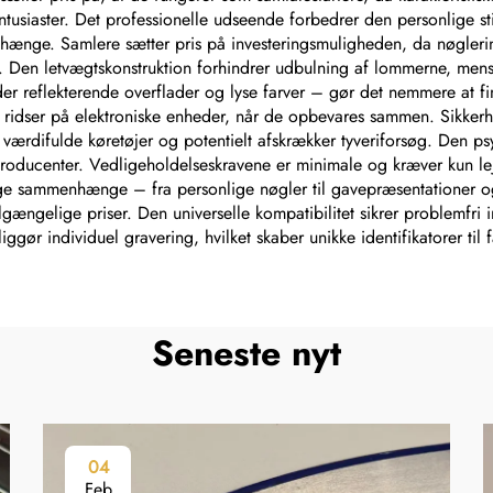
ntusiaster. Det professionelle udseende forbedrer den personlige s
nhænge. Samlere sætter pris på investeringsmuligheden, da nøgler
n. Den letvægtskonstruktion forhindrer udbulning af lommerne, mens 
er reflekterende overflader og lyse farver – gør det nemmere at f
går ridser på elektroniske enheder, når de opbevares sammen. Sikker
f værdifulde køretøjer og potentielt afskrækker tyveriforsøg. Den p
lproducenter. Vedligeholdelseskravene er minimale og kræver kun le
sammenhænge – fra personlige nøgler til gavepræsentationer og p
tilgængelige priser. Den universelle kompatibilitet sikrer problemfr
ggør individuel gravering, hvilket skaber unikke identifikatorer til
Seneste nyt
04
Feb