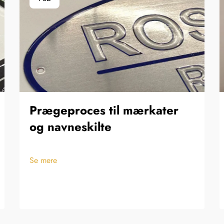
Prægeproces til mærkater
og navneskilte
Se mere