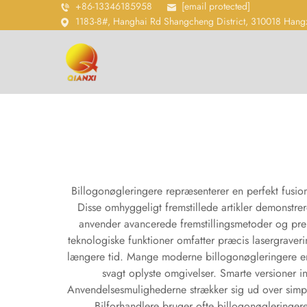
+86-13346185958
[email protected]
1183-8#, Hanghai Rd Shangcheng District, 310018 Hang
Billogonøgleringere repræsenterer en perfekt fusion 
Disse omhyggeligt fremstillede artikler demonstre
anvender avancerede fremstillingsmetoder og premiu
teknologiske funktioner omfatter præcis lasergraver
længere tid. Mange moderne billogonøgleringere er u
svagt oplyste omgivelser. Smarte versioner i
Anvendelsesmulighederne strækker sig ud over simpel
Bilforhandlere bruger ofte billogonøgleringe