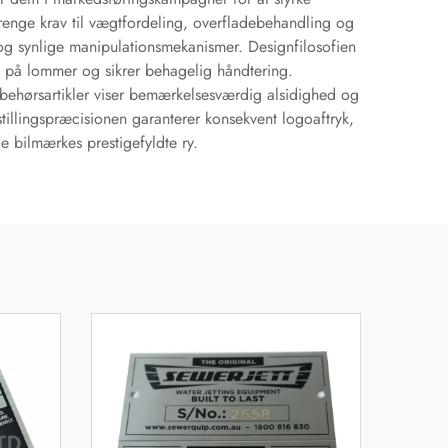
strenge krav til vægtfordeling, overfladebehandling og
 og synlige manipulationsmekanismer. Designfilosofien
 på lommer og sikrer behagelig håndtering.
tilbehørsartikler viser bemærkelsesværdig alsidighed og
stillingspræcisionen garanterer konsekvent logoaftryk,
de bilmærkes prestigefyldte ry.