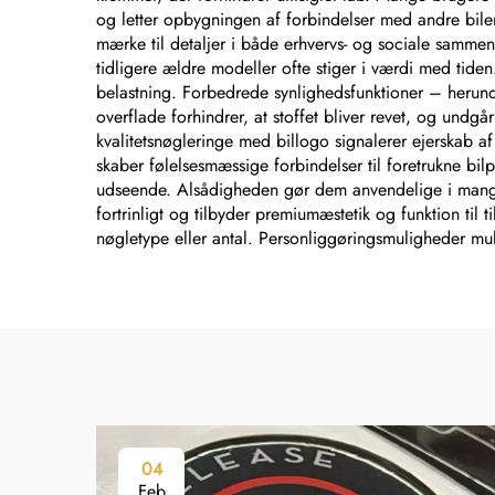
og letter opbygningen af forbindelser med andre bile
mærke til detaljer i både erhvervs- og sociale samme
tidligere ældre modeller ofte stiger i værdi med tide
belastning. Forbedrede synlighedsfunktioner – herund
overflade forhindrer, at stoffet bliver revet, og und
kvalitetsnøgleringe med billogo signalerer ejerskab a
skaber følelsesmæssige forbindelser til foretrukne bi
udseende. Alsådigheden gør dem anvendelige i mange 
fortrinligt og tilbyder premiumæstetik og funktion til 
nøgletype eller antal. Personliggøringsmuligheder muli
04
Feb