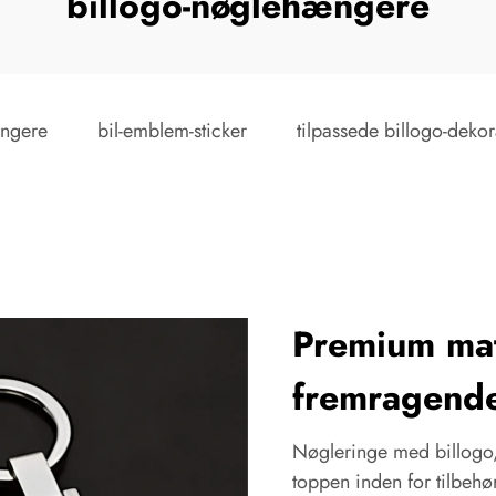
billogo-nøglehængere
ængere
bil-emblem-sticker
tilpassede billogo-dekor
Premium mat
fremragend
Nøgleringe med billogo, 
toppen inden for tilbehø