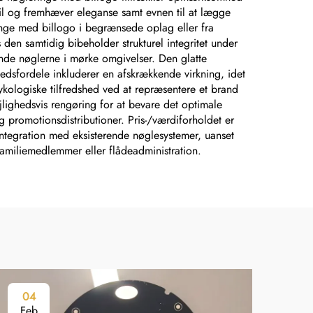
til og fremhæver eleganse samt evnen til at lægge
inge med billogo i begrænsede oplag eller fra
den samtidig bibeholder strukturel integritet under
inde nøglerne i mørke omgivelser. Den glatte
hedsfordele inkluderer en afskrækkende virkning, idet
sykologiske tilfredshed ved at repræsentere et brand
jlighedsvis rengøring for at bevare det optimale
romotionsdistributioner. Pris-/værdiforholdet er
i integration med eksisterende nøglesystemer, uanset
 familiemedlemmer eller flådeadministration.
04
0
Feb
Fe