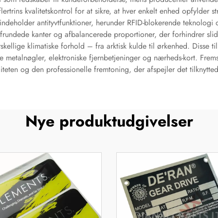
rtrins kvalitetskontrol for at sikre, at hver enkelt enhed opfylder 
indeholder antityvtfunktioner, herunder RFID-blokerende teknologi
undede kanter og afbalancerede proportioner, der forhindrer slid
skellige klimatiske forhold – fra arktisk kulde til ørkenhed. Disse 
elle metalnøgler, elektroniske fjernbetjeninger og nærheds-kort. Frem
teten og den professionelle fremtoning, der afspejler det tilknytte
Nye produktudgivelser