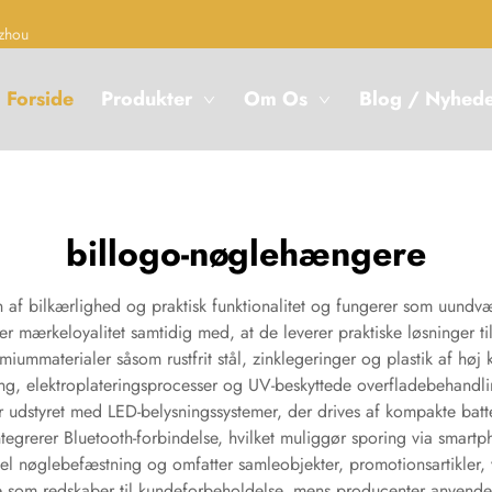
zhou
Forside
Produkter
Om Os
Blog / Nyhed
billogo-nøglehængere
af bilkærlighed og praktisk funktionalitet og fungerer som uundværl
rer mærkeloyalitet samtidig med, at de leverer praktiske løsninger 
mmaterialer såsom rustfrit stål, zinklegeringer og plastik af høj k
ing, elektroplateringsprocesser og UV-beskyttede overfladebehandlin
dstyret med LED-belysningssystemer, der drives af kompakte batter
ntegrerer Bluetooth-forbindelse, hvilket muliggør sporing via sma
 nøglebefæstning og omfatter samleobjekter, promotionsartikler, v
re som redskaber til kundeforbeholdelse, mens producenter anvende