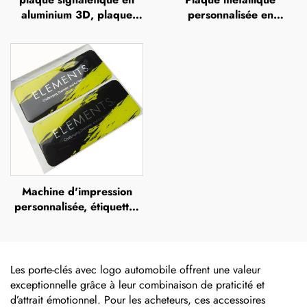
aluminium 3D, plaque
personnalisée en
d'identité en acier
aluminium anodisé avec
inoxydable, étiquette
numéros de série gravés,
métallique avec logo en
impression UV,
relief
sérigraphie ou impression
offset, plaque métallique
en relief portant le nom
de la marque
Machine d'impression
personnalisée, étiquettes
en polyuréthane
transparente avec effet
dôme (doming),
autocollants 3D en résine
Les porte-clés avec logo automobile offrent une valeur
époxy
exceptionnelle grâce à leur combinaison de praticité et
d’attrait émotionnel. Pour les acheteurs, ces accessoires