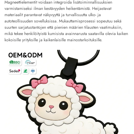
Magneettielementit voidaan integroida lisätoiminnallisuuksien
varmistamiseksi ilman kestävyyden heikentämistä. Heijastavat
materiaalit parantavat näkyvyyttä ja turvallisuutta ulko- ja
autoteollisuuden sovelluksissa. Mukauttamisprosessi sopeutuu sekä
suurten sarjatuotantojen että pienien määrien tilausten vaatimuksiin,
mikä tekee henkilöityistä kumisista avainnarusta saatavilla olevia kaiken
kokoisille yrityksille ja kaikenlaisille mainostarkoituksille.