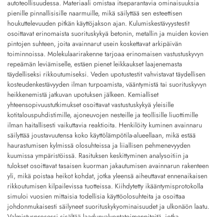
autoteollisuudessa. Materiaali omistaa itseparantavia ominaisuuksia
pienille pinnallisisille naarmuille, mikä säilyttää sen esteettisen
houkuttelevuuden pitkän käyttöjakson ajan. Kulumiskestävyystestit
osoittavat erinomaista suorituskykyä betonin, metallin ja muiden kovien
pintojen suhteen, joita avainnarut usein koskettavat arkipäivän
toiminnoissa. Molekulaarirakenne tarjoaa erinomaisen vastustuskyvyn
repeämän leviämiselle, estäen pienet leikkaukset laajenemasta
täydelliseksi rikkoutumiseksi. Veden upotustestit vahvistavat täydellisen
kosteudenkestävyyden ilman turpoamista, vääntymistä tai suorituskyvyn
heikkenemistä jatkuvan upotuksen jälkeen. Kemialliset
yhteensopivuustutkimukset osoittavat vastustuskykyä yleisille
kotitalouspuhdistimille, ajoneuvojen nesteille ja teollisille liuottimille
ilman haitallisesti vaikuttavia reaktioita. Henkilöity kuminen avainnaru
säilyttää joustavuutensa koko käyttölämpötila-alueellaan, mikä estää
haurastumisen kylmissä olosuhteissa ja liiallisen pehmenevyyden
kuumissa ympäristöissä. Rasituksen keskittyminen analysoitiin ja
tulokset osoittavat tasaisen kuorman jakautumisen avainnarun rakenteen
yli, mikä poistaa heikot kohdat, jotka yleensä aiheuttavat ennenaikaisen
rikkoutumisen kilpailevissa tuotteissa. Kiihdytetty ikääntymisprotokolla
simuloi vuosien mittaisia todellisia käyttöolosuhteita ja osoittaa
johdonmukaisesti säilyneet suorituskykyominaisuudet ja ulkonäön laatu.
Valmistusprosessi sisältää laadunvalvontatoimenpiteitä, jotka