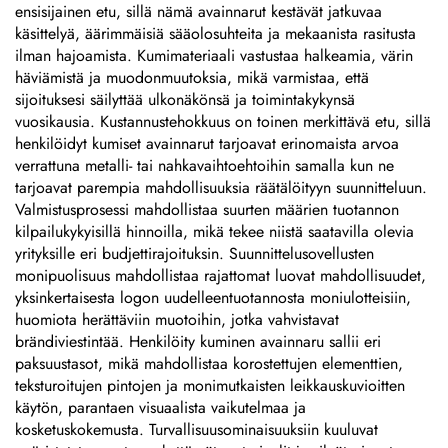
anodisoituja alumiinikilviä,
ensisijainen etu, sillä nämä avainnarut kestävät jatkuvaa
tarrakilviä
käsittelyä, äärimmäisiä sääolosuhteita ja mekaanista rasitusta
ilman hajoamista. Kumimateriaali vastustaa halkeamia, värin
häviämistä ja muodonmuutoksia, mikä varmistaa, että
sijoituksesi säilyttää ulkonäkönsä ja toimintakykynsä
vuosikausia. Kustannustehokkuus on toinen merkittävä etu, sillä
henkilöidyt kumiset avainnarut tarjoavat erinomaista arvoa
verrattuna metalli- tai nahkavaihtoehtoihin samalla kun ne
tarjoavat parempia mahdollisuuksia räätälöityyn suunnitteluun.
Valmistusprosessi mahdollistaa suurten määrien tuotannon
kilpailukykyisillä hinnoilla, mikä tekee niistä saatavilla olevia
yrityksille eri budjettirajoituksin. Suunnittelusovellusten
monipuolisuus mahdollistaa rajattomat luovat mahdollisuudet,
yksinkertaisesta logon uudelleentuotannosta moniulotteisiin,
huomiota herättäviin muotoihin, jotka vahvistavat
brändiviestintää. Henkilöity kuminen avainnaru sallii eri
paksuustasot, mikä mahdollistaa korostettujen elementtien,
teksturoitujen pintojen ja monimutkaisten leikkauskuvioitten
käytön, parantaen visuaalista vaikutelmaa ja
kosketuskokemusta. Turvallisuusominaisuuksiin kuuluvat