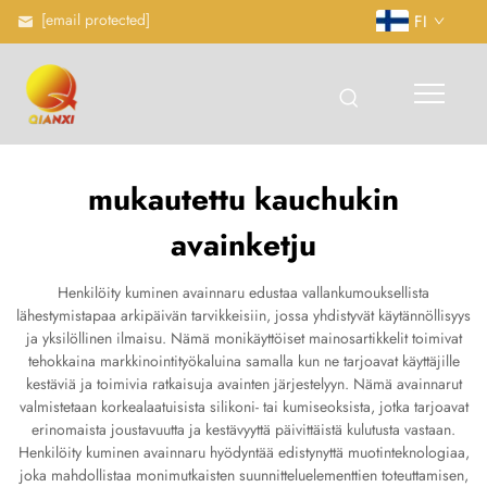
[email protected]
FI
mukautettu kauchukin
avainketju
Henkilöity kuminen avainnaru edustaa vallankumouksellista
lähestymistapaa arkipäivän tarvikkeisiin, jossa yhdistyvät käytännöllisyys
ja yksilöllinen ilmaisu. Nämä monikäyttöiset mainosartikkelit toimivat
tehokkaina markkinointityökaluina samalla kun ne tarjoavat käyttäjille
kestäviä ja toimivia ratkaisuja avainten järjestelyyn. Nämä avainnarut
valmistetaan korkealaatuisista silikoni- tai kumiseoksista, jotka tarjoavat
erinomaista joustavuutta ja kestävyyttä päivittäistä kulutusta vastaan.
Henkilöity kuminen avainnaru hyödyntää edistynyttä muotinteknologiaa,
joka mahdollistaa monimutkaisten suunnitteluelementtien toteuttamisen,