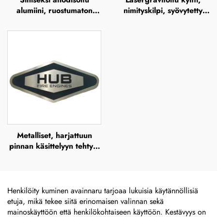
alumiini, ruostumaton
nimityskilpi, syövytetty
teräs, UV-tuloste,
ruostumaton teräs -logon
silkkipaino ja offsetpaino
metallinen nimityskilpi
– metallisen brändinimen
ja korostetun metallilogon
levy
Metalliset, harjattuun
pinnan käsittelyyn tehtyjä
ulkokäyttöön tarkoitettuja
ruostumattomasta
teräksestä valmistettuja
kilviä, syövytettyjä
Henkilöity kuminen avainnaru tarjoaa lukuisia käytännöllisiä
nimikilviä, merkkiä,
etuja, mikä tekee siitä erinomaisen valinnan sekä
lasergraavattuja
mainoskäyttöön että henkilökohtaiseen käyttöön. Kestävyys on