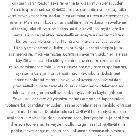
kirkkaan värin toiston sekä tarkan ja tarkkaan mukautettavuuden.
Valmistusprosesseissa käytetään ruiskutusmuotintekniikkoja, jotka
varmistavat yhtenäisen laadun ja tarkat mitat suurten tuotantomäärien
aikana. Materiaalin koostumus sisältää elintarvikkeisiin soveltuvaa
silikonia, joka säilyy turvallisena kaikille käyttäjille, myös lapsille,
samalla kun se säilyttää rakenteellisen eheytensä äärimmäisten
lämpötilavaihtelujen alla. Nämä avainnarut sisältävät useita
kiinnitysmekanismeja, kuten jakorinkoja, karabiinereppuja ja
avainrenkaita, mikä varmistaa luotettavan avainten pidon erilaisissa
käyttötilanteissa. Henkilöity kuminen avainnaru tukee useita
mukauttamismenetelmiä, kuten ruutupainatusta, korostuspainatusta,
syväpainatusta ja monivärisiä muotintekniikoita. Edistyneet
painoteknologiat mahdollistavat valokuvamaisen kuvatoiston,
gradientteihin perustuvat efektit sekä hienojen tekstelementtien
tulostamisen, joiden selkeys säilyy myös pitkän käytön jälkeen.
Sovellusalueet kattavat yritysten mainoskampanjat, tapahtumien
tuotemerkit, bränditunnettuuden lisäämisohjelmat sekä henkilökohtaiset
lahjat markkinoilla. Koulutuslaitokset käyttävät henkilöityjä kumisia
avainnaruja opiskelijoiden tunnistamiseen, keräystoimiin ja henkisen
yhteisön tuotteisiin. Terveydenhuollon organisaatiot käyttävät niitä
potilaskasvatusohjelmissa ja henkilökunnan tunnustusohjelmissa.