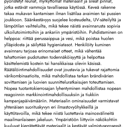
pyöristetyt reunat, myrkyttömät materiaalit ja sileät pinnat,
jotka estävät vammoja tavallisessa käytössä. Keveä rakenne
takaa mukavan kantamisen ilman lisätilaa avaimien tai pussien
joukkoon. Säänkestävyys suojelee kosteudelta, UV-säteilyltä ja
lämpötilan vaihteluilta, mikä tekee näistä avainnarusta sopivia
ulkoilutoimintoihin ja ankariin ympäristöihin. Puhdistaminen on
helppoa: riittää perussaippua ja vesi, mikä poistaa huolen
ylläpidosta ja säilyttää hygieniatasot. Henkilöity kuminen
avainnaru tarjoaa erinomaiset otteet, mikä vähentää
tahattomien pudotusten todennäköisyyttä ja helpottaa
käsittelemistä kostein tai hansikkaissa olevin käsissä.
Räätälöintimahdollisuudet ovat joustavia ja tukevat rajattomia
värikombinaatioita, mikä mahdollistaa tarkan brändivärien
sovittamisen ja luovien suunnitteluratkaisujen toteuttamisen.
Nopea tuotantokierrosajan lyhentyminen mahdollistaa nopean
reagoinnin markkinointimahdollisuuksiin ja tiukkiin
kampanjapäivämääriin. Materiaalin ominaisuudet varmistavat
yhtenäisen suorituskyvyn eri ilmastovyöhykkeillä ja
käyttötavoilla, mikä tekee niistä luotettavia mainosvälineitä
maailmanlaiseen jakeluun. Ympäristöön liittyviin näkökohtiin
kuuluvat kierrätettävät materiaalit ja kestävät valmistusprosessit,