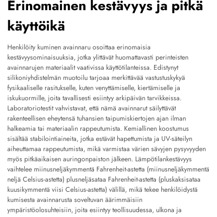
Erinomainen kestävyys ja pitkä
käyttöikä
Henkilöity kuminen avainnaru osoittaa erinomaisia
kestävyysominaisuuksia, jotka ylittävät huomattavasti perinteisten
avainnarujen materiaalit vaativissa käyttötilanteissa. Edistynyt
silikoniyhdistelmän muotoilu tarjoaa merkittävää vastustuskykyä
fysikaaliselle rasitukselle, kuten venyttämiselle, kiertämiselle ja
iskukuormille, joita tavallisesti esiintyy arkipäivän tarvikkeissa.
Laboratoriotestit vahvistavat, että nämä avainnarut säilyttävät
rakenteellisen eheytensä tuhansien taipumiskiertojen ajan ilman
halkeamia tai materiaalin rappeutumista. Kemiallinen koostumus
sisältää stabilointiaineita, jotka estävät hapettumista ja UV-säteilyn
aiheuttamaa rappeutumista, mikä varmistaa värien sävyjen pysyvyyden
myös pitkäaikaisen auringonpaiston jälkeen. Lämpötilankestävyys
vaihtelee miinusneljäkymmentä Fahrenheit-astetta (miinusneljäkymmentä
neljä Celsius-astetta) plusneljäsataa Fahrenheit-astetta (pluskaksisataa
kuusikymmentä viisi Celsius-astetta) välillä, mikä tekee henkilöidystä
kumisesta avainnarusta soveltuvan äärimmäisiin
ympäristöolosuhteisiin, joita esiintyy teollisuudessa, ulkona ja