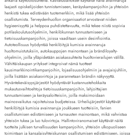
ankaria käyttöolosuhteita. Kasvatuslaitokset käyttävät näitä avainnaruja
laajasti opiskelijoiden tunnistamiseen, keräyskampanjoihin ja yhteisön
henkistä tukea edistävään tuotemerkkiin, mikä lisää yhteisön
osallistumista. Terveydenhuollon organisaatiot arvostavat niiden
hygieenisyyttä ja helppoa puhdistettavuutta, mikä tekee niistä sopivia
potilaskoulutusohjelmiin, henkilökunnan tunnustamiseen ja
tietoisuuskampanjoihin, joissa vaaditaan usein desinfiointia.
Autoteollisuus hyödyntää henkilöityjä kumisia avainnaruja
huoltomuistutuksiin, autokauppojen mainontaan ja brändiloyalty-
ohjelmiin, joilla ylläpidetään asiakassuhteita huoltovierailujen välillä.
Vähittäiskaupan yritykset integroivat nämä tuotteet
kausimarkkinointikampanjoihin, lojaalisuusohjelmiin ja avajaisjuhliin,
joilla lisätään asiakasvirtoja ja parannetaan brändin näkyvyyttä.
Hyväntekeväisyysjärjestöt hyödyntävät kustannustehokkaita
mukautusvaihtoehtoja tietoisuuskampanjoihin, lahjoittajien
tunnustamiseen ja keräysaloitteisiin, joilla maksimoidaan
mainosvaikutus rajoitetuissa budjeteissa. Urheilujärjestöt käyttävät
henkilöityjä kumisia avainnaruja joukkueen tuotteisiin, fanien
osallistumisen edistämiseen ja turnausten mainontaan, mikä vahvistaa
yhteisön tukea ja luo tulovirtoja. Hallintoviranomaiset käyttävät näitä
tuotteita julkisen turvallisuuden kampanjoihin, yhteisön ulkopuoliseen
toimintaan ja kansalaisyhteiskunnan osallistumisen edistämiseen, joissa