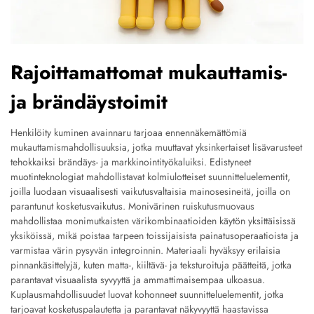
Rajoittamattomat mukauttamis-
ja brändäystoimit
Henkilöity kuminen avainnaru tarjoaa ennennäkemättömiä
mukauttamismahdollisuuksia, jotka muuttavat yksinkertaiset lisävarusteet
tehokkaiksi brändäys- ja markkinointityökaluiksi. Edistyneet
muotinteknologiat mahdollistavat kolmiulotteiset suunnitteluelementit,
joilla luodaan visuaalisesti vaikutusvaltaisia mainosesineitä, joilla on
parantunut kosketusvaikutus. Monivärinen ruiskutusmuovaus
mahdollistaa monimutkaisten värikombinaatioiden käytön yksittäisissä
yksiköissä, mikä poistaa tarpeen toissijaisista painatusoperaatioista ja
varmistaa värin pysyvän integroinnin. Materiaali hyväksyy erilaisia
pinnankäsittelyjä, kuten matta-, kiiltävä- ja teksturoituja päätteitä, jotka
parantavat visuaalista syvyyttä ja ammattimaisempaa ulkoasua.
Kuplausmahdollisuudet luovat kohonneet suunnitteluelementit, jotka
tarjoavat kosketuspalautetta ja parantavat näkyvyyttä haastavissa