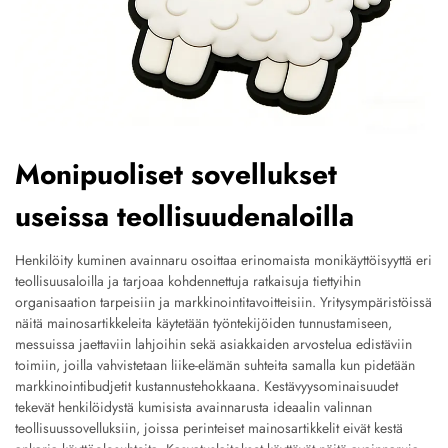
Monipuoliset sovellukset
useissa teollisuudenaloilla
Henkilöity kuminen avainnaru osoittaa erinomaista monikäyttöisyyttä eri
teollisuusaloilla ja tarjoaa kohdennettuja ratkaisuja tiettyihin
organisaation tarpeisiin ja markkinointitavoitteisiin. Yritysympäristöissä
näitä mainosartikkeleita käytetään työntekijöiden tunnustamiseen,
messuissa jaettaviin lahjoihin sekä asiakkaiden arvostelua edistäviin
toimiin, joilla vahvistetaan liike-elämän suhteita samalla kun pidetään
markkinointibudjetit kustannustehokkaana. Kestävyysominaisuudet
tekevät henkilöidystä kumisista avainnarusta ideaalin valinnan
teollisuussovelluksiin, joissa perinteiset mainosartikkelit eivät kestä