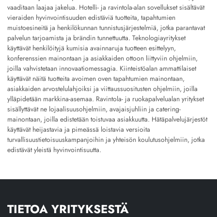
vaaditaan laajaa jakelua. Hotelli- ja ravintola-alan sovellukset sisältävät
vieraiden hyvinvointisuuden edistäviä tuotteita, tapahtumien
muistoesineitä ja henkilökunnan tunnistusjärjestelmiä, jotka parantavat
palvelun tarjoamista ja brändin tunnettuutta. Teknologiayritykset
käyttävät henkilöityjä kumisia avainnaruja tuotteen esittelyyn,
konferenssien mainontaan ja asiakkaiden ottoon liittyviin ohjelmiin,
joilla vahvistetaan innovaatiomessagia. Kiinteistöalan ammattilaiset
käyttävät näitä tuotteita avoimen oven tapahtumien mainontaan,
asiakkaiden arvostelulahjoiksi ja viittaussuositusten ohjelmiin, joilla
ylläpidetään markkina-asemaa. Ravintola- ja ruokapalvelualan yritykset
sisällyttävät ne lojaalisuusohjelmiin, avajaisjuhliin ja catering-
mainontaan, joilla edistetään toistuvaa asiakkuutta. Hätäpalvelujärjestöt
käyttävät heijastavia ja pimeässä loistavia versioita
turvallisuustietoisuuskampanjoihin ja yhteisön koulutusohjelmiin, jotka
edistävät yleistä hyvinvointisuutta.
TIETOA YRITYKSESTÄ