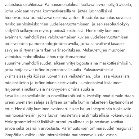
valaistusolosuhteissa. Painausmenetelmät tuottavat syvennettyjä alueita,
jotka voidaan täyttää kontrastiväreillä tai jättää luonnollisiksi
hienovaraisia brändäysvaikutelmia varten. Ruudukkopainatus soveltuu
tarkkojen yksityiskohtien uudelleentuottamiseen, ja sen resoluutiokyky
säilyttää selkeyden myös pienissä teksteissä. Henkilöity kuminen
avainnaru mahdollistaa valokuvamaisen kuvien uudelleentuottamisen
edistyneiden painoteknologioiden avulla, jotka saavuttavat tasaiset
sävyjen siirtymät ja tarkan värinsovituksen. Mukautettujen muotojen
valmistus mahdollistaa lähes rajoittamattomat
suunnittelumahdollisuudet, alkaen yrityslogosta aina maskottiesityksiin,
jotka heijastavat brändin persoonallisuutta. Paksuusvaihtelut
yksittäisissä yksiköissä luovat tilava vaikutelman, joka lisää visuaalista
mielenkiintoa ja brändintunnistettavuutta. Luminesoivat lisäaineet
tarjoavat ainutlaatuisia näkyvyyden ominaisuuksia
turvallisuussovelluksiin ja novellitarkoituksiin. Metallipinnat simuloidaan
premium-materiaaleja säilyttäen samalla kumin rakenteen käytännölliset
edut. Henkilöity kuminen avainnaru tukee hajun integrointia tuoksuviin
mainosesineisiin, jotka luovat muistettavia aistimuksellisia kokemuksia.
Hologrammieffektit lisäävät premium-ulkoasua ja nostavat koettua
arvoa sekä brändin arvostusta. Värimuutoksen ominaisuudet reagoivat
lämpötilan vaihteluihin interaktiivisia mainossovelluksia varten.