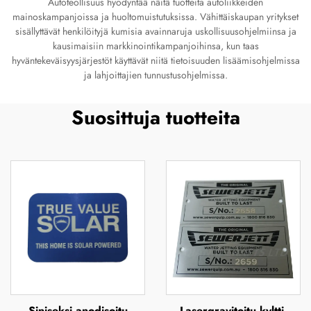
Autoteollisuus hyödyntää näitä tuotteita autoliikkeiden
mainoskampanjoissa ja huoltomuistutuksissa. Vähittäiskaupan yritykset
sisällyttävät henkilöityjä kumisia avainnaruja uskollisuusohjelmiinsa ja
kausimaisiin markkinointikampanjoihinsa, kun taas
hyväntekeväisyysjärjestöt käyttävät niitä tietoisuuden lisäämisohjelmissa
ja lahjoittajien tunnustusohjelmissa.
Suosittuja tuotteita
Siniseksi anodisoitu
Lasergravitoitu kyltti,