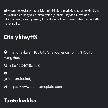
Yrityksemme keskittyy metallisien nimikilvien, merkkien, tarramerkintöjen,
rekisterikilpien kehyksien, tietokyltten ja niihin liittyvien tuotteiden
tutkimukseen ja kehitykseen, tuotantoon ja toimitukseen ulkomaisiin B2B-
markkinoille.
Ota yhteyttä
hanghai-kuja 1183-8#, Shangchengin piiri, 310018
Hangzhou
+86-13346185958
[email protected]
https://www.oemnameplate.com
Tuoteluokka