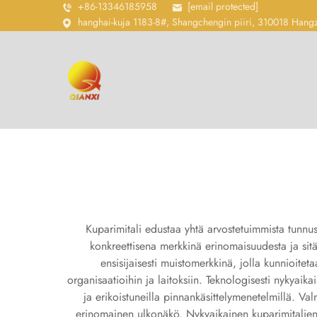
+86-13346185958
[email protected]
hanghai-kuja 1183-8#, Shangchengin piiri, 310018 Hang
Kuparimitali edustaa yhtä arvostetuimmista tunnus
konkreettisena merkkinä erinomaisuudesta ja sitä j
ensisijaisesti muistomerkkinä, jolla kunnioitet
organisaatioihin ja laitoksiin. Teknologisesti nykyaika
ja erikoistuneilla pinnankäsittelymenetelmillä. Va
erinomainen ulkonäkö. Nykyaikainen kuparimitalien 