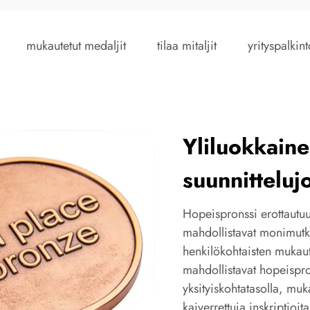
mukautetut medaljit
tilaa mitaljit
yrityspalkint
Yliluokkaine
suunnitteluj
Hopeispronssi erottautuu 
mahdollistavat monimutka
henkilökohtaisten mukaut
mahdollistavat hopeispro
yksityiskohtatasolla, muka
kaiverrettuja inskriptioi