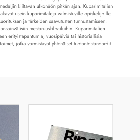
t medaljin kiiltävän ulkonäön pitkän ajan. Kuparimitalien
 jakavat usein kuparimitaleja valmistuville opiskelijoille,
 suorituksen ja tärkeiden saavutusten tunnustamiseen.
 kansainvälisiin mestaruuskilpailuihin. Kuparimitalien
n erityistapahtumia, vuosipäiviä tai historiallisia
oimet, jotka varmistavat yhtenäiset tuotantostandardit