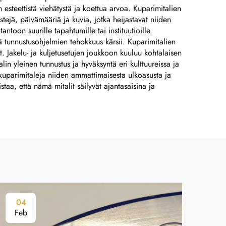
hopeanvärisiä
 esteettistä viehätystä ja koettua arvoa. Kuparimitalien
alumiinikilviä, koneiden
tejä, päivämääriä ja kuvia, jotka heijastavat niiden
antoon suurille tapahtumille tai instituutioille.
nimikilviä
ttä tunnustusohjelmien tehokkuus kärsii. Kuparimitalien
. Jakelu- ja kuljetusetujen joukkoon kuuluu kohtalaisen
lin yleinen tunnustus ja hyväksyntä eri kulttuureissa ja
at kuparimitaleja niiden ammattimaisesta ulkoasusta ja
taa, että nämä mitalit säilyvät ajantasaisina ja
04
0
Feb
Fe