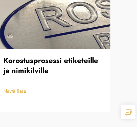
Korostusprosessi etiketeille
Va
ja nimikilville
(va
tek
Näytä lisää
Näytä