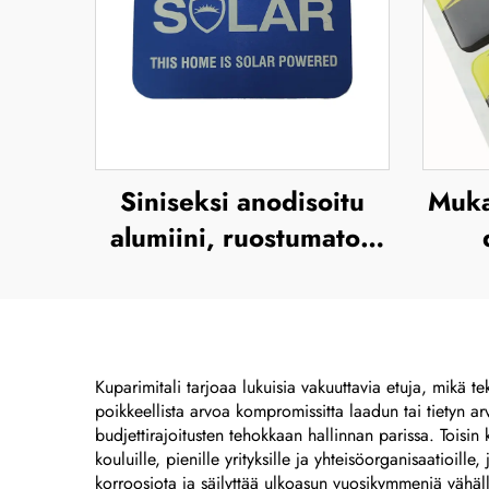
Siniseksi anodisoitu
Muka
alumiini, ruostumaton
teräs, UV-tuloste,
silkkipaino ja
pol
offsetpaino –
e
metallisen brändinimen
muov
Kuparimitali tarjoaa lukuisia vakuuttavia etuja, mikä te
poikkeellista arvoa kompromissitta laadun tai tietyn a
ja korostetun
budjettirajoitusten tehokkaan hallinnan parissa. Toisin 
metallilogon levy
kouluille, pienille yrityksille ja yhteisöorganisaatioille
korroosiota ja säilyttää ulkoasun vuosikymmeniä vähällä