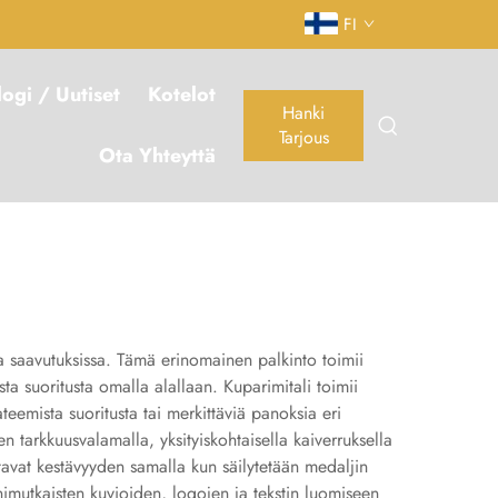
FI
logi / Uutiset
Kotelot
Hanki
Tarjous
Ota Yhteyttä
sa saavutuksissa. Tämä erinomainen palkinto toimii
sta suoritusta omalla alallaan. Kuparimitali toimii
teemista suoritusta tai merkittäviä panoksia eri
en tarkkuusvalamalla, yksityiskohtaisella kaiverruksella
stavat kestävyyden samalla kun säilytetään medaljin
imutkaisten kuvioiden, logojen ja tekstin luomiseen