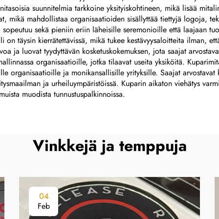
tasoisia suunnitelmia tarkkoine yksityiskohtineen, mikä lisää mitalin
mikä mahdollistaa organisaatioiden sisällyttää tiettyjä logoja, teks
si sopeutuu sekä pieniin eriin läheisille seremonioille että laajaan tuot
li on täysin kierrätettävissä, mikä tukee kestävyysaloitteita ilman, e
rvoa ja luovat tyydyttävän kosketuskokemuksen, jota saajat arvostavat
llinnassa organisaatioille, jotka tilaavat useita yksiköitä. Kuparimita
ille organisaatioille ja monikansallisille yrityksille. Saajat arvostav
ritysmaailman ja urheiluympäristöissä. Kuparin aikaton viehätys varmis
i muista muodista tunnustuspalkinnoissa.
Vinkkejä ja temppuja
04
Feb