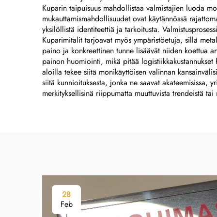
Kuparin taipuisuus mahdollistaa valmistajien luoda moni
mukauttamismahdollisuudet ovat käytännössä rajattomat, 
yksilöllistä identiteettiä ja tarkoitusta. Valmistusproses
Kuparimitalit tarjoavat myös ympäristöetuja, sillä metal
paino ja konkreettinen tunne lisäävät niiden koettua a
painon huomiointi, mikä pitää logistiikkakustannukset ha
aloilla tekee siitä monikäyttöisen valinnan kansainvälis
siitä kunnioituksesta, jonka ne saavat akateemisissa, y
merkityksellisinä riippumatta muuttuvista trendeistä ta
28
Feb