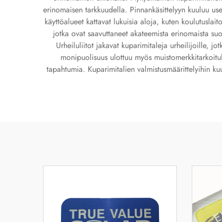
erinomaisen tarkkuudella. Pinnankäsittelyyn kuuluu usein
käyttöalueet kattavat lukuisia aloja, kuten koulutuslaitok
jotka ovat saavuttaneet akateemista erinomaista suor
Urheiluliitot jakavat kuparimitaleja urheilijoille, j
monipuolisuus ulottuu myös muistomerkkitarkoituksi
tapahtumia. Kuparimitalien valmistusmäärittelyihin ku