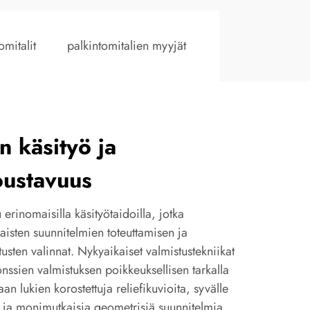
omitalit
palkintomitalien myyjät
n käsityö ja
oustavuus
erinomaisilla käsityötaidoilla, jotka
isten suunnitelmien toteuttamisen ja
usten valinnat. Nykyaikaiset valmistustekniikat
nssien valmistuksen poikkeuksellisen tarkalla
an lukien korostettuja reliefikuvioita, syvälle
ta ja monimutkaisia geometrisiä suunnitelmia,