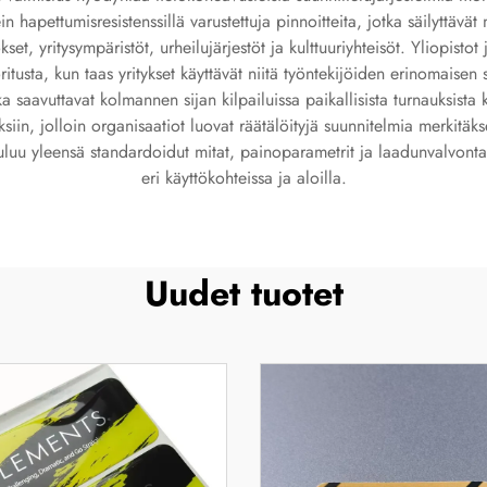
 hapettumisresistenssillä varustettuja pinnoitteita, jotka säilyttävä
set, yritysympäristöt, urheilujärjestöt ja kulttuuriyhteisöt. Yliopistot
itusta, kun taas yritykset käyttävät niitä työntekijöiden erinomaisen
otka saavuttavat kolmannen sijan kilpailuissa paikallisista turnauksista
in, jolloin organisaatiot luovat räätälöityjä suunnitelmia merkitäksee
uluu yleensä standardoidut mitat, painoparametrit ja laadunvalvontat
eri käyttökohteissa ja aloilla.
Uudet tuotet