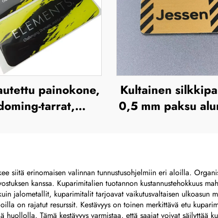
utettu painokone,
Kultainen silkkipa
doming-tarrat,
0,5 mm paksu alum
läpinäkyvät
tai ruostumat
yuretaanietiketit,
teräskilpi, gravit
poksiharjaanin
metallinen nimitys
attu kupolamainen
korostettu metall
kee siitä erinomaisen valinnan tunnustusohjelmiin eri aloilla. Organi
rvostuksen kanssa. Kuparimitalien tuotannon kustannustehokkuus mahd
3D-tarra
kuin jalometallit, kuparimitalit tarjoavat vaikutusvaltaisen ulkoasun 
, joilla on rajatut resurssit. Kestävyys on toinen merkittävä etu kuparimi
 huollolla. Tämä kestävyys varmistaa, että saajat voivat säilyttää k