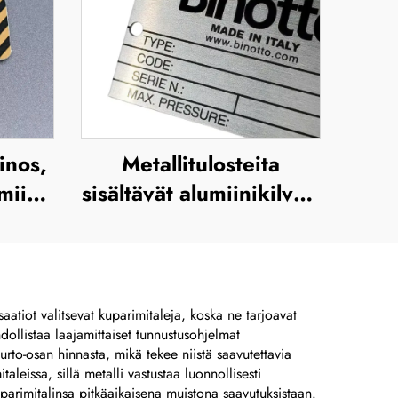
inos,
Metallitulosteita
iini-
sisältävät alumiinikilvet,
on
syövytettyjä
oitu
ruostumattomasta
kilpi,
teräksestä valmistettuja
ilevy
nimikilviä, merkkiä,
saatiot valitsevat kuparimitaleja, koska ne tarjoavat
ollistaa laajamittaiset tunnustusohjelmat
lasergraavattuja
murto-osan hinnasta, mikä tekee niistä saavutettavia
anodisoituja
taleissa, sillä metalli vastustaa luonnollisesti
uparimitalinsa pitkäaikaisena muistona saavutuksistaan.