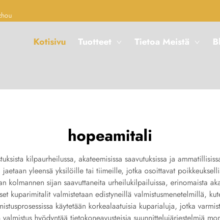
zhou
Kotisivu
Tuotteet
Tietoa Meistä
B
hopeamitali
tuksista kilpaurheilussa, akateemisissa saavutuksissa ja ammatillisis
aetaan yleensä yksilöille tai tiimeille, jotka osoittavat poikkeukselli
aan kolmannen sijan saavuttaneita urheilukilpailuissa, erinomaista aka
iset kuparimitalit valmistetaan edistyneillä valmistusmenetelmillä, kut
lmistusprosessissa käytetään korkealaatuisia kuparialuja, jotka varmi
valmistus hyödyntää tietokoneavusteisia suunnittelujärjestelmiä mon