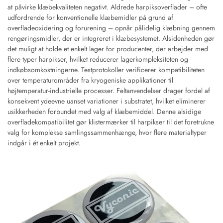
at påvirke klæbekvaliteten negativt. Aldrede harpiksoverflader – ofte
udfordrende for konventionelle klæbemidler på grund af
overfladeoxidering og forurening – opnår pålidelig klæbning gennem
rengøringsmidler, der er integreret i klæbesystemet. Alsidenheden gør
det muligt at holde et enkelt lager for producenter, der arbejder med
flere typer harpikser, hvilket reducerer lagerkompleksiteten og
indkøbsomkostningerne. Testprotokoller verificerer kompatibiliteten
over temperaturområder fra kryogeniske applikationer til
højtemperatur-industrielle processer. Feltanvendelser drager fordel af
konsekvent ydeevne uanset variationer i substratet, hvilket eliminerer
usikkerheden forbundet med valg af klæbemiddel. Denne alsidige
overfladekompatibilitet gør klistermærker til harpikser til det foretrukne
valg for komplekse samlingssammenhænge, hvor flere materialtyper
indgår i ét enkelt projekt.