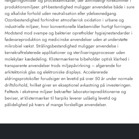
rengøringsmidler og proceskemikalier, der almindeligt forekommer i
produktionsmiljøer. pH-bestandighed muliggør anvendelse både i sure
og alkaliske forhold uden neutralisation eller ydelsesnedgang.
Ozonbestandighed forhindrer atmosfærisk oxidation i urbane og
industrielle miljøer, hvor konventionelle klæbemidler hurtigt forringes.
Modstand mod svampe og bakterier opretholder hygiejnestandarder i
fødevareproduktion og medicinske anvendelser uden at understøtte
mikrobiel vækst. Strålingsbestandighed muliggør anvendelse i
kernekraftrelaterede applikationer og steriliseringsprocesser uden
molekylær kædedeling. Klistermærkerne bibeholder optisk klarhed i
transparente anvendelser trods miljøpåvirkning – afgørende for
arkitektonisk glas og elektroniske displays. Accelererede
aldringsprotokoller forudsiger en levetid på over 50 år under normale
driftsforhold, hvilket giver en ekseptionel avkastning på investeringen.
Felttests i ekstreme miljøer bekræfter laboratorieprediktionerne og
beviser, at klistermærker til harpiks leverer uslåelig levetid og
pålidelighed på tværs af mange forskellige anvendelser.