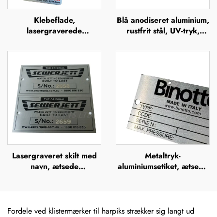
Klebeflade,
Blå anodiseret aluminium,
lasergraverede
rustfrit stål, UV-tryk,
aluminiumsserienumre,
silkefiltrering, offsettryk,
mærkelabels
metalbrandnavn, forhøjet
metallogo-plade
Lasergraveret skilt med
Metaltryk-
navn, ætsede
aluminiumsetiket, ætsede
metalnavneskilt i rustfrit
rustfrie stål-navneskilte,
stål med logo
mærker, lasergraverede,
anodiserede sølvfarvede
aluminiums-
Fordele ved klistermærker til harpiks strækker sig langt ud