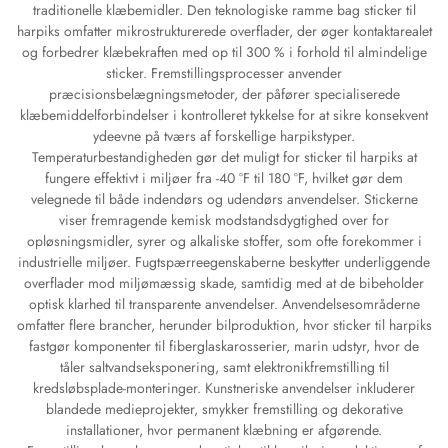
traditionelle klæbemidler. Den teknologiske ramme bag sticker til
harpiks omfatter mikrostrukturerede overflader, der øger kontaktarealet
og forbedrer klæbekraften med op til 300 % i forhold til almindelige
sticker. Fremstillingsprocesser anvender
præcisionsbelægningsmetoder, der påfører specialiserede
klæbemiddelforbindelser i kontrolleret tykkelse for at sikre konsekvent
ydeevne på tværs af forskellige harpikstyper.
Temperaturbestandigheden gør det muligt for sticker til harpiks at
fungere effektivt i miljøer fra -40 °F til 180 °F, hvilket gør dem
velegnede til både indendørs og udendørs anvendelser. Stickerne
viser fremragende kemisk modstandsdygtighed over for
opløsningsmidler, syrer og alkaliske stoffer, som ofte forekommer i
industrielle miljøer. Fugtspærreegenskaberne beskytter underliggende
overflader mod miljømæssig skade, samtidig med at de bibeholder
optisk klarhed til transparente anvendelser. Anvendelsesområderne
omfatter flere brancher, herunder bilproduktion, hvor sticker til harpiks
fastgør komponenter til fiberglaskarosserier, marin udstyr, hvor de
tåler saltvandseksponering, samt elektronikfremstilling til
kredsløbsplade-monteringer. Kunstneriske anvendelser inkluderer
blandede medieprojekter, smykker fremstilling og dekorative
installationer, hvor permanent klæbning er afgørende.