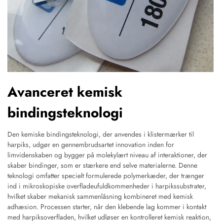
Avanceret kemisk
bindingsteknologi
Den kemiske bindingsteknologi, der anvendes i klistermærker til
harpiks, udgør en gennembrudsartet innovation inden for
limvidenskaben og bygger på molekylært niveau af interaktioner, der
skaber bindinger, som er stærkere end selve materialerne. Denne
teknologi omfatter specielt formulerede polymerkæder, der trænger
ind i mikroskopiske overfladeufuldkommenheder i harpikssubstrater,
hvilket skaber mekanisk sammenlåsning kombineret med kemisk
adhæsion. Processen starter, når den klebende lag kommer i kontakt
med harpiksoverfladen, hvilket udløser en kontrolleret kemisk reaktion,