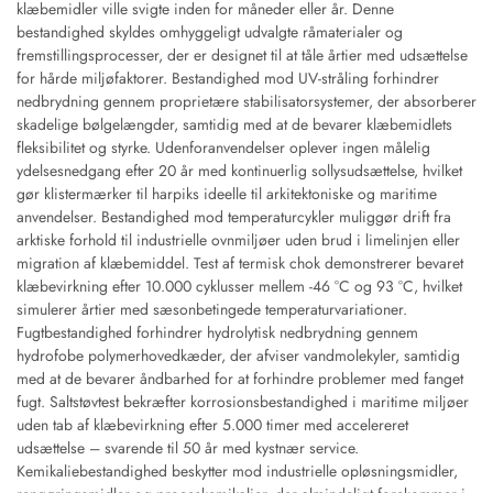
klæbemidler ville svigte inden for måneder eller år. Denne
bestandighed skyldes omhyggeligt udvalgte råmaterialer og
fremstillingsprocesser, der er designet til at tåle årtier med udsættelse
for hårde miljøfaktorer. Bestandighed mod UV-stråling forhindrer
nedbrydning gennem proprietære stabilisatorsystemer, der absorberer
skadelige bølgelængder, samtidig med at de bevarer klæbemidlets
fleksibilitet og styrke. Udenforanvendelser oplever ingen målelig
ydelsesnedgang efter 20 år med kontinuerlig sollysudsættelse, hvilket
gør klistermærker til harpiks ideelle til arkitektoniske og maritime
anvendelser. Bestandighed mod temperaturcykler muliggør drift fra
arktiske forhold til industrielle ovnmiljøer uden brud i limelinjen eller
migration af klæbemiddel. Test af termisk chok demonstrerer bevaret
klæbevirkning efter 10.000 cyklusser mellem -46 °C og 93 °C, hvilket
simulerer årtier med sæsonbetingede temperaturvariationer.
Fugtbestandighed forhindrer hydrolytisk nedbrydning gennem
hydrofobe polymerhovedkæder, der afviser vandmolekyler, samtidig
med at de bevarer åndbarhed for at forhindre problemer med fanget
fugt. Saltstøvtest bekræfter korrosionsbestandighed i maritime miljøer
uden tab af klæbevirkning efter 5.000 timer med accelereret
udsættelse – svarende til 50 år med kystnær service.
Kemikaliebestandighed beskytter mod industrielle opløsningsmidler,