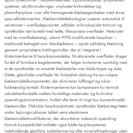
typisk forekommer i harpiksmaterialer. Epoxidharpikser, polyurethan-
systemer, akrylformuleringer, vinyl-ester-forbindelser og
phenolharpikser viser alle fremragende klæbeegenskaber med disse
specialklistermærker. Klæbemiddelteknologien justerer automatisk til
variationer i overfladeporøsitet, udfylder mikroskopiske tomrum og
opretholder tæt kontakt med tætte, ikke-porøse overflader. Materialer
med lav overfladeenergi, såsom PTFE-modificerede harpikser –
traditionelt betragtet som ikke-klæbbare – opnår pålidelig klæbning
gennem proprietære koblingsmidler, der er integreret i
klistermærkerne til harpiksanvendelse. Strukturerede overflader drager
fordel af formbare bagelementer, der følger konturerne, samtidig med
at de opretholder en ensartet klæbestyrke over både toppe og dale.
Glatte, glansfulde overflader får forbedret vådning fra lav-viskøse
klæbemiddelkomponenter, der eliminerer luftfangst og sikrer
fuldstændig kontakt. Klistermærkerne kan kompensere for termisk
udvidelsesforskelle mellem forskellige materialer og forhindre
spændingskoncentration, hvilket ofte fører til svigt hos konventionelle
klæbemidler. Fleksible harpikssubstrater opretholder klæbeintegriteten
under bøjningscyklusser takket være elastomere
klæbemiddelmodifikatorer, der absorberer mekanisk spænding.
Kemisk kompatibilitet omfatter også fyldte harpikssystemer
indeholdende glasfibre, kulstofarmering eller mineraltilsætninger uden