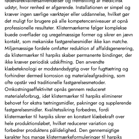
fødevarekvalitetsanvendelser og fremstilling af medicinsk
udstyr, hvor renhed er afgørende. Installationen er simpel og
kræver ingen særlige værktøjer eller uddannelse, hvilket gør
det muligt for brugere på alle kompetenceniveauer at opnå
professionelle resultater. Klistermærkerne følger komplekse
buede overflader og uregelmæssige former og sikrer en jævn
kontakt, som mekaniske fastgørelsesmidler ikke kan matche.
Miljømæssige fordele omfatter reduktion af affaldsgenerering,
da klistermærker til harpiks skaber permanente bindinger, der
ikke kræver periodisk udskiftning. Den anvendte
klæbeteknologi er modstandsdygtig over for fugttætring og
forhindrer dermed korrosion og materialeafgradning, som
ofte opstår ved traditionelle fastgørelsesmetoder.
Omkostningseffektivitet opnås gennem reduceret
materialeforbrug, idet klistermærker til harpiks eliminerer
behovet for ekstra tætningsmidler, pakninger og supplerende
fastgørelsesmidler. Kvalitetssikring forbedres, fordi
klistermærker til harpiks sikrer en konstant klæbekraft over
hele produktionsløbet, hvilket reducerer variation og
forbedrer produktens pålidelighed. Den gennemsigtige
karakter hos mange klistermærkeformuleringer til harpiks