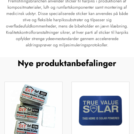
Fremstillingsbranchen anvender sticker til harpiks i produktionen af
kompositmaterialer, luft- og rumfartskomponenter samt montering af
medicinsk udstyr. Disse specialiserede sticker kan anvendes på både
stive og fleksible harpikssubstrater og tilpasser sig
overfladeufuldkommenheder, mens de bibeholder en jævn klæbning.
Kvalitetskontrolforanstaltninger sikrer, at hver parti af sticker til harpiks
opfylder strenge ydeevnestandarder gennem accelererede
aldringsprøver og miljøsimuleringsprotokoller.
Nye produktanbefalinger