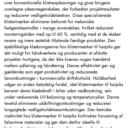
maskinnavneskilte
over konventionelle klistreopløsninger og giver brugere
overlegne ydeevnegenskaber, der forbedrer projektresultater
og reducerer vedligeholdelseskrav. Disse specialiserede
klistermærker eliminerer behovet for mekaniske
fastgørelsesmidler i mange anvendelser, hvilket reducerer
monteringstiden med op til 60 %, samtidig med at de skaber
renere og mere æstetisk tiltalende færdige produkter. Den
øjeblikkelige klæbningsevne hos klistermærker til harpiks gør
det muligt for håndværkere og producenter at afslutte
projekter hurtigere, da der ikke kræves nogen hærdetid
mellem påføring og håndtering. Denne effektivitet gør sig
gældende som øget produktivitet og reducerede
lønomkostninger i kommercielle driftsforhold. Holdbarhed
udgør en anden betydelig fordel, idet klistermærker til harpiks
bevarer deres klæbekraft i årtier uden nedbrydning, selv
under vedvarende UV-belysning og temperaturcykler. Denne
levetid eliminerer udskiftningomkostninger og reducerer
langsigtede vedligeholdelsesomkostninger. Den kemiske
inaktivitet hos klistermærker til harpiks forhindrer forurening af
følsomme materialer og gør dem derfor ideelle til