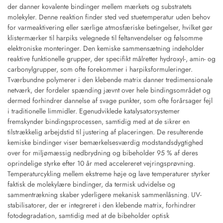
der danner kovalente bindinger mellem mærkets og substratets
molekyler. Denne reaktion finder sted ved stuetemperatur uden behov
for varmeaktivering eller særlige atmosfæriske betingelser, hvilket gør
klistermærker til harpiks velegnede til feltanvendelser og følsomme
elektroniske monteringer. Den kemiske sammensætning indeholder
reaktive funktionelle grupper, der specifikt målretter hydroxyl-, amin- og
carbonylgrupper, som ofte forekommer i harpiksformuleringer.
Tværbundne polymerer i den klebende matrix danner tredimensionale
netværk, der fordeler spænding jævnt over hele bindingsområdet og
dermed forhindrer dannelse af svage punkter, som ofte forårsager fejl
i traditionelle limmidler. Egenudviklede katalysatorsystemer
fremskynder bindingsprocessen, samtidig med at de sikrer en
tilstrækkelig arbejdstid til justering af placeringen. De resulterende
kemiske bindinger viser bemærkelsesværdig modstandsdygtighed
over for miljømæssig nedbrydning og bibeholder 95 % af deres
oprindelige styrke efter 10 år med accelereret vejringsprøvning.
Temperaturcykling mellem ekstreme høje og lave temperaturer styrker
faktisk de molekylære bindinger, da termisk udvidelse og
sammentrækning skaber yderligere mekanisk sammenlåsning. UV-
stabilisatorer, der er integreret i den klebende matrix, forhindrer
fotodegradation, samtidig med at de bibeholder optisk