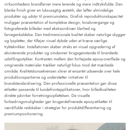
virksomhedens brandfarver mere levende og mere indtryksfulde. Den
blanke finish giver en luksusagtig æstetik, der løfter almindelige
produkter og udstyr til premiumstatus. Grafisk reproduktionskapacitet
muliggør præsentation af komplekse design, tonalovergange og
fotograferede billeder med ekstraordinær klarhed og
farvegenkaldelse. Den tredimensionale kvalitet skaber naturlige skygger
og lyspletter, der tilføjer visuel dybde uden at kræve særlige
trykteknikker. Installationen skaber straks en visuel opgradering af
eksisterende produkter og omdanner brugsgenstande til brandede
udstillingsstykker. Kontrasten mellem den forhøjede epoxy-overflade og
omgivende materialer trækker naturligt fokus mod det mærkede
område. Kvalitetskonsekvensen sikrer et ensartet udseende over hele
produktionspartierne og understøtter initiativer til
brandstandardisering. Den professionelle præsentation gør disse
etiketter passende til kundefrontapplikationer, hvor billedkvaliteten
direkte påvirker forretningsopfattelsen. De visuelle
forbedringsmuligheder gør brugerdefinerede epoxy-etiketter til
værdifulde redskaber i strategier for produktdifferentiering og
premiumpositionering.