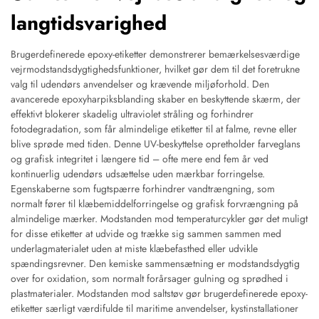
langtidsvarighed
Brugerdefinerede epoxy-etiketter demonstrerer bemærkelsesværdige
vejrmodstandsdygtighedsfunktioner, hvilket gør dem til det foretrukne
valg til udendørs anvendelser og krævende miljøforhold. Den
avancerede epoxyharpiksblanding skaber en beskyttende skærm, der
effektivt blokerer skadelig ultraviolet stråling og forhindrer
fotodegradation, som får almindelige etiketter til at falme, revne eller
blive sprøde med tiden. Denne UV-beskyttelse opretholder farveglans
og grafisk integritet i længere tid – ofte mere end fem år ved
kontinuerlig udendørs udsættelse uden mærkbar forringelse.
Egenskaberne som fugtspærre forhindrer vandtrængning, som
normalt fører til klæbemiddelforringelse og grafisk forvrængning på
almindelige mærker. Modstanden mod temperaturcykler gør det muligt
for disse etiketter at udvide og trække sig sammen sammen med
underlagmaterialet uden at miste klæbefasthed eller udvikle
spændingsrevner. Den kemiske sammensætning er modstandsdygtig
over for oxidation, som normalt forårsager gulning og sprødhed i
plastmaterialer. Modstanden mod saltstøv gør brugerdefinerede epoxy-
etiketter særligt værdifulde til maritime anvendelser, kystinstallationer