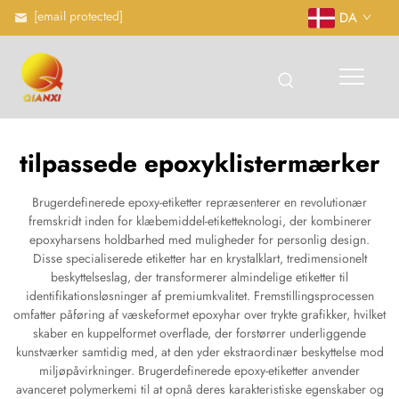
[email protected]
DA
tilpassede epoxyklistermærker
Brugerdefinerede epoxy-etiketter repræsenterer en revolutionær
fremskridt inden for klæbemiddel-etiketteknologi, der kombinerer
epoxyharsens holdbarhed med muligheder for personlig design.
Disse specialiserede etiketter har en krystalklart, tredimensionelt
beskyttelseslag, der transformerer almindelige etiketter til
identifikationsløsninger af premiumkvalitet. Fremstillingsprocessen
omfatter påføring af væskeformet epoxyhar over trykte grafikker, hvilket
skaber en kuppelformet overflade, der forstørrer underliggende
kunstværker samtidig med, at den yder ekstraordinær beskyttelse mod
miljøpåvirkninger. Brugerdefinerede epoxy-etiketter anvender
avanceret polymerkemi til at opnå deres karakteristiske egenskaber og