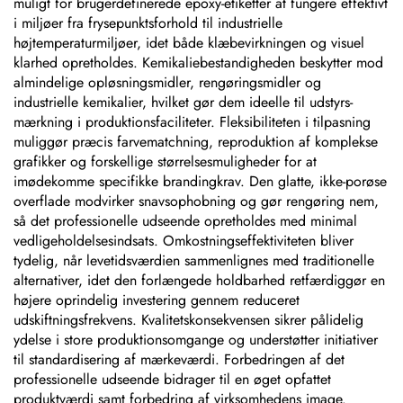
muligt for brugerdefinerede epoxy-etiketter at fungere effektivt
i miljøer fra frysepunktsforhold til industrielle
højtemperaturmiljøer, idet både klæbevirkningen og visuel
klarhed opretholdes. Kemikaliebestandigheden beskytter mod
almindelige opløsningsmidler, rengøringsmidler og
industrielle kemikalier, hvilket gør dem ideelle til udstyrs-
mærkning i produktionsfaciliteter. Fleksibiliteten i tilpasning
muliggør præcis farvematchning, reproduktion af komplekse
grafikker og forskellige størrelsesmuligheder for at
imødekomme specifikke brandingkrav. Den glatte, ikke-porøse
overflade modvirker snavsophobning og gør rengøring nem,
så det professionelle udseende opretholdes med minimal
vedligeholdelsesindsats. Omkostningseffektiviteten bliver
tydelig, når levetidsværdien sammenlignes med traditionelle
alternativer, idet den forlængede holdbarhed retfærdiggør en
højere oprindelig investering gennem reduceret
udskiftningsfrekvens. Kvalitetskonsekvensen sikrer pålidelig
ydelse i store produktionsomgange og understøtter initiativer
til standardisering af mærkeværdi. Forbedringen af det
professionelle udseende bidrager til en øget opfattet
produktværdi samt forbedring af virksomhedens image.