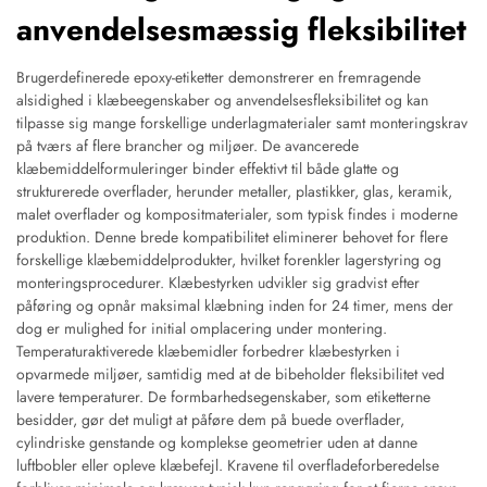
anvendelsesmæssig fleksibilitet
Brugerdefinerede epoxy-etiketter demonstrerer en fremragende
alsidighed i klæbeegenskaber og anvendelsesfleksibilitet og kan
tilpasse sig mange forskellige underlagmaterialer samt monteringskrav
på tværs af flere brancher og miljøer. De avancerede
klæbemiddelformuleringer binder effektivt til både glatte og
strukturerede overflader, herunder metaller, plastikker, glas, keramik,
malet overflader og kompositmaterialer, som typisk findes i moderne
produktion. Denne brede kompatibilitet eliminerer behovet for flere
forskellige klæbemiddelprodukter, hvilket forenkler lagerstyring og
monteringsprocedurer. Klæbestyrken udvikler sig gradvist efter
påføring og opnår maksimal klæbning inden for 24 timer, mens der
dog er mulighed for initial omplacering under montering.
Temperaturaktiverede klæbemidler forbedrer klæbestyrken i
opvarmede miljøer, samtidig med at de bibeholder fleksibilitet ved
lavere temperaturer. De formbarhedsegenskaber, som etiketterne
besidder, gør det muligt at påføre dem på buede overflader,
cylindriske genstande og komplekse geometrier uden at danne
luftbobler eller opleve klæbefejl. Kravene til overfladeforberedelse