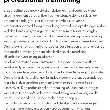
Brugerdefinerede epoxy-etiketter skaber en fremtrædende visuel
virkning gennem deres unikke tredimensionale dome-struktur, der
omdanner flade grafikker til opmærksomhedskrævende
præsentationer med forøget dybde og klarhed. De optiske egenskaber
ved den klare epoxybelægning fungerer som et forstørrelsesglas,
hvilket gør underliggende grafikker mere levende og detaljerede og
samtidig skaber en attraktiv blank finish, der kræver opmærksomhed.
Denne forstørrelsesvirkning forbedrer læseligheden af små tekster og
fine detaljer, hvilket gør dem ideelle til tekniske mærkater,
sikkerhedsadvarsler og detaljerede
produktinformationspræsentationer. Den glatte, buede overflade
reflekterer lyset på en måde, der skaber dynamisk visuel interesse, og
dens udseende ændres subtilt i takt med skiftende betragtningsvinkler.
Denne interaktive kvalitet gør brandbeskeder mere engagerende og
mere huskelsesværdige sammenlignet med traditionelle flade
alternativer. Den professionelle forbedring af udseendet bidrager
væsentligt til den opfattede produktkvalitet og brandværdi, da det
premiumudseende og -fornemmelse antyder højere
fremstillingsstandarder og omhu med detaljer. Farvesatureringen
fremstår mere intens under den klare belægning, hvilket gør