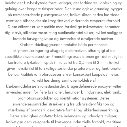
indeholder UV-beskyttede formuleringer, der forhindrer udblekning og
gulning over længere tidsperioder. Den teknologiske grundlag bygger
på termohærdende plastegenskaber, hvilket sikrer, at den hærdede
overflade bibeholder sin integritet ved varierende temperaturforhold.
Disse etiketter er kompatible med forskellige trykmetoder, herunder
digitaltryk, silkeskærmsprint og sublimationsteknikker, hvilket muliggør
levende farvegengivelse og bevarelse af detaljerede motiver.
Klæbemiddelbaggrunden omfatter både permanente
akrylformuleringer og aftagelige alternativer, afhængigt af de
specifikke anvendelseskrav. Fremstillingspræcisionen gør det muligt at
kontrollere tykkelsen, typisk i intervallet fra 0,5 mm til 2 mm, hvilket
giver fleksibilitet til forskellige æstetiske præferencer og funktionelle
behov. Kvalitetskontrolprocesser sikrer konsekvent kuppeldannelse,
korrekt hærdning samt overholdelse af
klæbemiddelpræstationsstandarder. Brugerdefinerede epoxy-etiketter
anvendes inden for flere brancher, herunder bilindustrien, elektronik,
promotionsprodukter og identifikationssystemer. Deres
anvendelsesområder strækker sig fra udstyrsidentifikation og
mærkning af brands til dekorative formål og sikkerhedsmærkning.
Deres alsidighed omfatter både indendørs og udendørs miljøer,
hvilket gør dem velegnede til krævende industrielle forhold, maritime