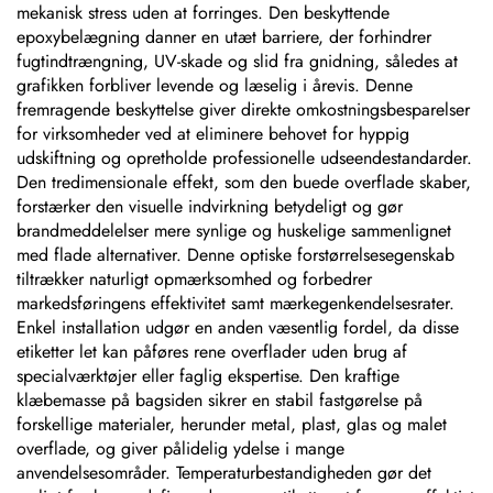
mekanisk stress uden at forringes. Den beskyttende
epoxybelægning danner en utæt barriere, der forhindrer
fugtindtrængning, UV-skade og slid fra gnidning, således at
grafikken forbliver levende og læselig i årevis. Denne
fremragende beskyttelse giver direkte omkostningsbesparelser
for virksomheder ved at eliminere behovet for hyppig
udskiftning og opretholde professionelle udseendestandarder.
Den tredimensionale effekt, som den buede overflade skaber,
forstærker den visuelle indvirkning betydeligt og gør
brandmeddelelser mere synlige og huskelige sammenlignet
med flade alternativer. Denne optiske forstørrelsesegenskab
tiltrækker naturligt opmærksomhed og forbedrer
markedsføringens effektivitet samt mærkegenkendelsesrater.
Enkel installation udgør en anden væsentlig fordel, da disse
etiketter let kan påføres rene overflader uden brug af
specialværktøjer eller faglig ekspertise. Den kraftige
klæbemasse på bagsiden sikrer en stabil fastgørelse på
forskellige materialer, herunder metal, plast, glas og malet
overflade, og giver pålidelig ydelse i mange
anvendelsesområder. Temperaturbestandigheden gør det