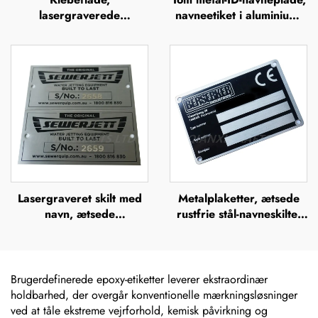
lasergraverede
navneetiket i aluminium,
aluminiumsserienumre,
skilt, mærke, badge,
mærkelabels
navneplade i rustfrit stål,
mærkeskilt
Lasergraveret skilt med
Metalplaketter, ætsede
navn, ætsede
rustfrie stål-navneskilte,
metalnavneskilt i rustfrit
rustfrit stål-graverede
stål med logo
logo-navneskilte
Brugerdefinerede epoxy-etiketter leverer ekstraordinær
holdbarhed, der overgår konventionelle mærkningsløsninger
ved at tåle ekstreme vejrforhold, kemisk påvirkning og