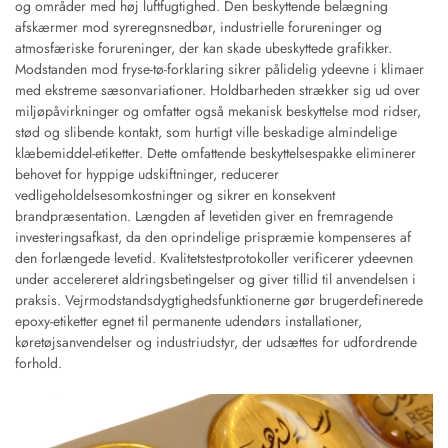
og områder med høj luftfugtighed. Den beskyttende belægning
afskærmer mod syreregnsnedbør, industrielle forureninger og
atmosfæriske forureninger, der kan skade ubeskyttede grafikker.
Modstanden mod fryse-tø-forklaring sikrer pålidelig ydeevne i klimaer
med ekstreme sæsonvariationer. Holdbarheden strækker sig ud over
miljøpåvirkninger og omfatter også mekanisk beskyttelse mod ridser,
stød og slibende kontakt, som hurtigt ville beskadige almindelige
klæbemiddel-etiketter. Dette omfattende beskyttelsespakke eliminerer
behovet for hyppige udskiftninger, reducerer
vedligeholdelsesomkostninger og sikrer en konsekvent
brandpræsentation. Længden af levetiden giver en fremragende
investeringsafkast, da den oprindelige prispræmie kompenseres af
den forlængede levetid. Kvalitetstestprotokoller verificerer ydeevnen
under accelereret aldringsbetingelser og giver tillid til anvendelsen i
praksis. Vejrmodstandsdygtighedsfunktionerne gør brugerdefinerede
epoxy-etiketter egnet til permanente udendørs installationer,
køretøjsanvendelser og industriudstyr, der udsættes for udfordrende
forhold.