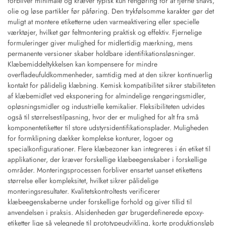
forbliver minimale og kræver typisk kun rengøring for at fjerne snavs,
olie og løse partikler før påføring. Den trykfølsomme karakter gør det
muligt at montere etiketterne uden varmeaktivering eller specielle
værktøjer, hvilket gør feltmontering praktisk og effektiv. Fjernelige
formuleringer giver mulighed for midlertidig mærkning, mens
permanente versioner skaber holdbare identifikationsløsninger.
Klæbemiddeltykkelsen kan kompensere for mindre
overfladeufuldkommenheder, samtidig med at den sikrer kontinuerlig
kontakt for pålidelig klæbning. Kemisk kompatibilitet sikrer stabiliteten
af klæbemidlet ved eksponering for almindelige rengøringsmidler,
opløsningsmidler og industrielle kemikalier. Fleksibiliteten udvides
også til størrelsestilpasning, hvor der er mulighed for alt fra små
komponentetiketter til store udstyrsidentifikationsplader. Muligheden
for formklipning dækker komplekse konturer, logoer og
specialkonfigurationer. Flere klæbezoner kan integreres i én etiket til
applikationer, der kræver forskellige klæbeegenskaber i forskellige
områder. Monteringsprocessen forbliver ensartet uanset etikettens
størrelse eller kompleksitet, hvilket sikrer pålidelige
monteringsresultater. Kvalitetskontroltests verificerer
klæbeegenskaberne under forskellige forhold og giver tillid til
anvendelsen i praksis. Alsidenheden gør brugerdefinerede epoxy-
etiketter lige så velegnede til prototypeudvikling, korte produktionsløb