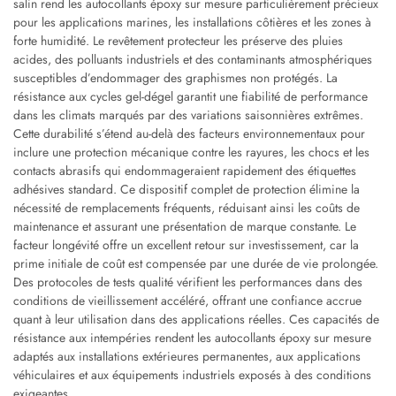
salin rend les autocollants époxy sur mesure particulièrement précieux
pour les applications marines, les installations côtières et les zones à
forte humidité. Le revêtement protecteur les préserve des pluies
acides, des polluants industriels et des contaminants atmosphériques
susceptibles d’endommager des graphismes non protégés. La
résistance aux cycles gel-dégel garantit une fiabilité de performance
dans les climats marqués par des variations saisonnières extrêmes.
Cette durabilité s’étend au-delà des facteurs environnementaux pour
inclure une protection mécanique contre les rayures, les chocs et les
contacts abrasifs qui endommageraient rapidement des étiquettes
adhésives standard. Ce dispositif complet de protection élimine la
nécessité de remplacements fréquents, réduisant ainsi les coûts de
maintenance et assurant une présentation de marque constante. Le
facteur longévité offre un excellent retour sur investissement, car la
prime initiale de coût est compensée par une durée de vie prolongée.
Des protocoles de tests qualité vérifient les performances dans des
conditions de vieillissement accéléré, offrant une confiance accrue
quant à leur utilisation dans des applications réelles. Ces capacités de
résistance aux intempéries rendent les autocollants époxy sur mesure
adaptés aux installations extérieures permanentes, aux applications
véhiculaires et aux équipements industriels exposés à des conditions
exigeantes.