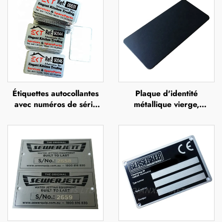
Étiquettes autocollantes
Plaque d'identité
avec numéros de série
métallique vierge,
gravés au laser sur
étiquette d'identification
support adhésif en
en aluminium, badge
aluminium
signalétique, plaque
d'identité en acier
inoxydable