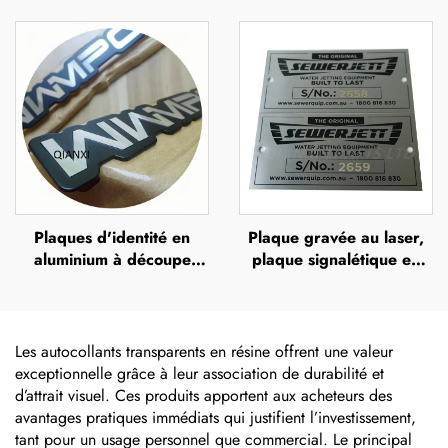
ou en acier inoxydable,
aluminium anodisé avec
avec impression UV,
numéros de série gravés,
sérigraphie ou impression
impression UV,
offset, plaque métallique
sérigraphie ou impression
en relief portant le nom
offset, plaque métallique
de la marque
en relief portant le nom
de la marque
Plaques d'identité en
Plaque gravée au laser,
aluminium à découpe
plaque signalétique en
diamant personnalisées et
acier inoxydable gravée,
peintes, plaque
logo métallique
métallique avec logo
Les autocollants transparents en résine offrent une valeur
exceptionnelle grâce à leur association de durabilité et
d’attrait visuel. Ces produits apportent aux acheteurs des
avantages pratiques immédiats qui justifient l’investissement,
tant pour un usage personnel que commercial. Le principal