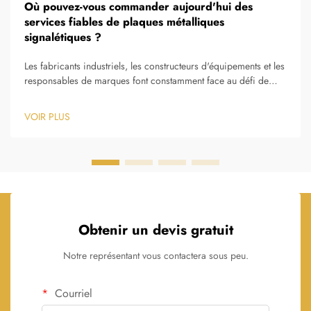
Où pouvez-vous commander aujourd'hui des
services fiables de plaques métalliques
signalétiques ?
Les fabricants industriels, les constructeurs d'équipements et les
responsables de marques font constamment face au défi de
trouver des fournisseurs fiables de plaques signalétiques
métalliques capables d'assurer une qualité constante, une
VOIR PLUS
précision élevée et une livraison ponctuelle. La question de
savoir où commander des plaques signalétiques métalliques
fiables...
Obtenir un devis gratuit
Notre représentant vous contactera sous peu.
Courriel