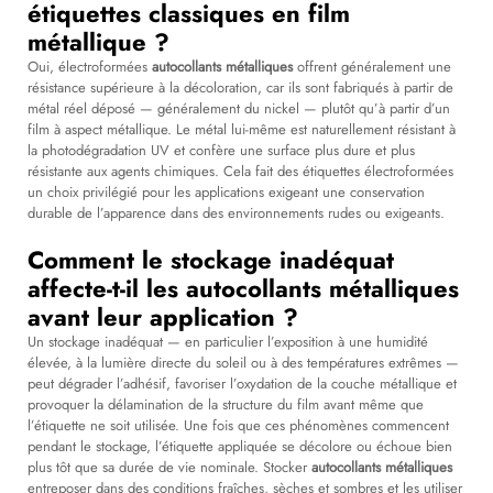
étiquettes classiques en film
métallique ?
Oui, électroformées
autocollants métalliques
offrent généralement une
résistance supérieure à la décoloration, car ils sont fabriqués à partir de
métal réel déposé — généralement du nickel — plutôt qu’à partir d’un
film à aspect métallique. Le métal lui-même est naturellement résistant à
la photodégradation UV et confère une surface plus dure et plus
résistante aux agents chimiques. Cela fait des étiquettes électroformées
un choix privilégié pour les applications exigeant une conservation
durable de l’apparence dans des environnements rudes ou exigeants.
Comment le stockage inadéquat
affecte-t-il les autocollants métalliques
avant leur application ?
Un stockage inadéquat — en particulier l’exposition à une humidité
élevée, à la lumière directe du soleil ou à des températures extrêmes —
peut dégrader l’adhésif, favoriser l’oxydation de la couche métallique et
provoquer la délamination de la structure du film avant même que
l’étiquette ne soit utilisée. Une fois que ces phénomènes commencent
pendant le stockage, l’étiquette appliquée se décolore ou échoue bien
plus tôt que sa durée de vie nominale. Stocker
autocollants métalliques
entreposer dans des conditions fraîches, sèches et sombres et les utiliser