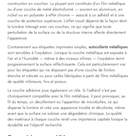
construction en couches. La plupart sont constitués d’un film métallique
ou d’une couche de métal électroformé — souvent en aluminium, en
nickel ou en polyester à effet chrome — associé à un adhésif et à une
couche de protection supérieure. L’effet visuel dépend de la façon dont
la lumière interagit avec ces couches, ce qui signifie que toute
perturbation de la surface ou de la structure interne affecte directement
l’apparence.
Contrairement aux étiquettes imprimées simples,
autocollants métalliques
sont sensibles à l'oxydation. Lorsque la couche métallique est exposée à
l'air et à l'humidité — même à des niveaux infimes — l'oxydation ternit
progressivement la surface réfléchissante. Cela est particulièrement vrai
pour les étiquettes qui ne disposent pas d'une couche de finition
étanche et robuste ou pour celles fabriquées à partir de films métalliques
de qualité inférieure, fins et poreux.
La couche adhésive joue également un rôle. Si l'adhésif n'est pas
chimiquement compatible avec le film métallique, il peut provoquer, au
fil du temps, un décollement ou l'apparition de microbulles, ce qui
disperse la lumière et crée une apparence trouble et décolorée, même
avant que la surface ne subisse une dégradation chimique. La qualité
des matériaux à chaque couche revêt une importance capitale lorsque la
durabilité est l'objectif recherché.