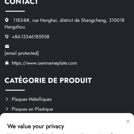
CONTACT
1183-8#, rue Hanghai, district de Shangcheng, 310018
Hangzhou
+86-13346185958
[email protected]
https://www.oemnameplate.com
CATÉGORIE DE PRODUIT
Plaques Métalliques
Plaques en Plastique
Étiquettes et Autocollants
We value your privacy
Créations Sur Mesure