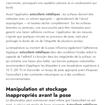
s’accumuler, provoquant une oxydation précoce et un soulèvement aux
bords.
Avant l’application
autocollants métalliques
, les surfaces doivent être
nettoyées avec un solvant approprié — généralement de l’alcool
isopropylique — et laissées sécher complètement. Sur les surfaces
texturées ou poreuses, une sous-couche peut être nécessaire pour
garantir une liaison adhésive continue. L’application de ces mesures
n’ajoute que quelques minutes au processus de pose, mais peut
prolonger la durée de vie de l’étiquette de plusieurs années.
La température au moment de la pose influence également l’adhérence.
Appliquer
autocollants métalliques
dans des conditions froides réduit la
capacité de l’adhésif à s’écouler dans les irrégularités de la surface, ce
qui entraîne une liaison plus faible. Les bonnes pratiques industrielles
recommandent d’appliquer les étiquettes à une température supérieure à
15 °C (59 °F) et d’accorder un temps de pose approprié avant d’exposer
l’autocollant à des contraintes mécaniques ou à des conditions
environnementales.
Manipulation et stockage
inappropriés avant la pose
La décoloration peut commencer avant même que l’autocollant ne soit
posé, si celui-ci est stocké de façon incorrecte.
Autocollants métalliques