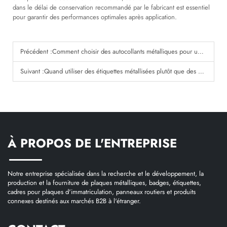
dans le délai de conservation recommandé par le fabricant est essentiel
pour garantir des performances optimales après application.
Précédent :
Comment choisir des autocollants métalliques pour une utilisation en extérieur ?
Suivant :
Quand utiliser des étiquettes métallisées plutôt que des étiquettes classiques ?
À PROPOS DE L'ENTREPRISE
Notre entreprise spécialisée dans la recherche et le développement, la
production et la fourniture de plaques métalliques, badges, étiquettes,
cadres pour plaques d'immatriculation, panneaux routiers et produits
connexes destinés aux marchés B2B à l'étranger.