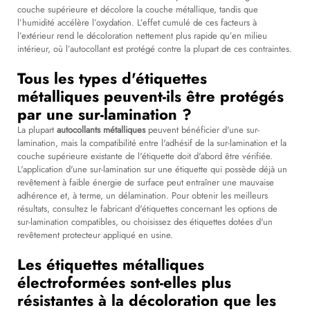
couche supérieure et décolore la couche métallique, tandis que
l’humidité accélère l’oxydation. L’effet cumulé de ces facteurs à
l’extérieur rend le décoloration nettement plus rapide qu’en milieu
intérieur, où l’autocollant est protégé contre la plupart de ces contraintes.
Tous les types d'étiquettes
métalliques peuvent-ils être protégés
par une sur-lamination ?
La plupart
autocollants métalliques
peuvent bénéficier d'une sur-
lamination, mais la compatibilité entre l'adhésif de la sur-lamination et la
couche supérieure existante de l'étiquette doit d'abord être vérifiée.
L'application d'une sur-lamination sur une étiquette qui possède déjà un
revêtement à faible énergie de surface peut entraîner une mauvaise
adhérence et, à terme, un délamination. Pour obtenir les meilleurs
résultats, consultez le fabricant d'étiquettes concernant les options de
sur-lamination compatibles, ou choisissez des étiquettes dotées d'un
revêtement protecteur appliqué en usine.
Les étiquettes métalliques
électroformées sont-elles plus
résistantes à la décoloration que les