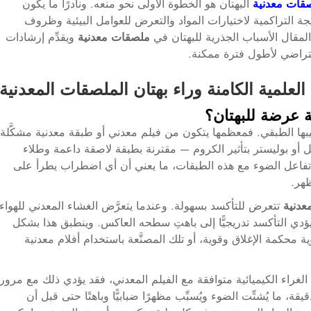
قات معدنية
البهتان هو الخطوة الأولى نحو منعه. ونادرًا ما يكون
يجة التراكمية لاختيارات المواد والتعرض للعوامل البيئية وظروف
 المقال الأسباب الجذرية للبهتان في
ملصقات معدنية
ويقدِّم إرشادات
تراضي لأطول فترة ممكنة.
العلمية الكامنة وراء بهتان الملصقات المعدنية
ة عرضة للبهتان؟
يبها الطبقي. فمعظمها يتكون من فيلم معدني أو طبقة معدنية مشكَّلة
لنيكل أو بوليستر بتأثير الكروم — مقترنة بطبقة لاصقة داعمة وطلاء
 تفاعل الضوء مع هذه الطبقات، ما يعني أن أي اضطراب يطرأ على
ظهر.
عدنية
تتعرض للتأكسد بسهولة. وعندما يتعرَّض الغشاء المعدني للهواء
ؤدي التأكسد تدريجيًّا إلى باهتِ سطحه العاكس. وينطبق هذا بشكل
محكمة الإغلاق وقوية، أو تلك المصنَّعة باستخدام أفلام معدنية
ص الغراء الكيميائية متوافقة مع الفيلم المعدني، فقد يؤدي ذلك مع مرور
، ما يُشتِّت الضوء ويُسبِّب مظهرًا ضبابيًّا وباهتًا حتى قبل أن