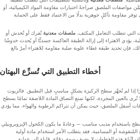
تضمَّن مواصفات الملصق صراحةً اختبارات مقاومة المواد الكيميائية، أو
تي توفر مقاومة تآكلٍ جوهرية بدلًا من الاعتماد فقط على الحماية
ئات التي تتطلب التعامل المكثف،
ملصقات معدنية
تُفرك أو تُخدش أو
ؤدي الاهتراء إلى إزالة الطبقة العاكسة جسديًّا أو يُحدث خدوشًا
ذلك، فإن تحديد طبقة غطاء علوية صلبة مقاومة للاهتراء أمرٌ بالغ
أخطاء التطبيق التي تُسرِّع البهتان
إذا لم تُجهَّز سطح الركيزة بشكلٍ مناسبٍ قبل التطبيق. فالزيوت
تُرى بالعين المجردة، لكنها تمنع التصاق المادة اللاصقة تمامًا بسطح
راغات أسفل الملصق، حيث يمكن أن تتراكم الرطوبة والهواء، مما يؤدي
ح باستخدام مذيب مناسب — وعادةً ما يكون الكحول الإيزوبروبيلي
المُنقوشة أو المسامية، فقد يتطلب الأمر استخدام مادة أولية
إن اتّباع هذه الخطوات لا يضيف سوى دقائق قليلة إلى عملية