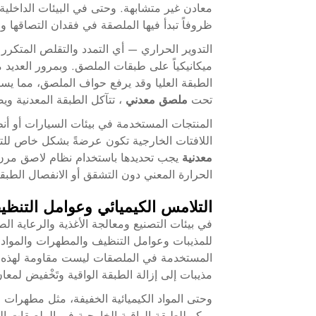
معادن غير متشابهة. وحتى في البيئات الداخلية، 
ظروفاً تبدأ فيها الملصقة في فقدان التصاقها 
التدوير الحراري — أي التمدد والتقلص المتكرر 
ميكانيكياً على طبقات الملصق. وبمرور العديد م
الطبقة العليا وقد يرفع حواف الملصق، مما ي
تحت
ملصق معدني
، تتآكل الطبقة المعدنية ويص
اللافتات الخارجية تكون عرضةً بشكل خاص للتلف
معدنية
يجب تحديدها باستخدام نظام لاصق مر
الحرارة المعني دون التشقق أو الانفصال الطبق
التلامس الكيميائي وعوامل التنظ
في بيئات التصنيع ومعالجة الأغذية والرعاية ال
للمذيبات وعوامل التنظيف والمطهرات والمواد ا
المستخدمة في الملصقات ليست مقاومة لهذه ا
مذيبات إلى إزالة الطبقة الواقية وتَخْفيض لمع
وحتى المواد الكيميائية الخفيفة، مثل مطهرات 
مبكر للطبقة الواقية الخارجية في الملصقات ال