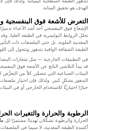
تتدهور الطبقة السطحية كيميائيًّا. ولذلك فإن
الهدف هو تحقيق المتانة.
التعرض للأشعة فوق البنفسجية وا
الإشعاع فوق البنفسجي أحد أشد الأعداء تدميرًا 
تحلل الروابط البوليمرية في الطبقة العليا، وق
المعدنية الملونة. بل حتى الملصقات ذات التأ
الطبقة الشفافة الواقية تتدهور وتتحول إلى اللو
في التطبيقات الخارجية — مثل شعارات المعدات
قد يبدأ التلاشي الناتج عن الأشعة فوق البنفسجي
البيئات الصناعية التي تتضمَّن كلاً من التعرُّض
التدهور بشكلٍ كبير. ولذلك فإن اختيار
ملصقات 
خيارًا اختياريًّا للاستخدام الخارجي أو في البيئ
الرطوبة والحرارة والتغيرات الحرا
الحرارة والرطوبة تشكِّلان تهديدًا مستمرًا لل
مل
أكسدة الطبقة المعدنية، لا سيما في الملصقات 