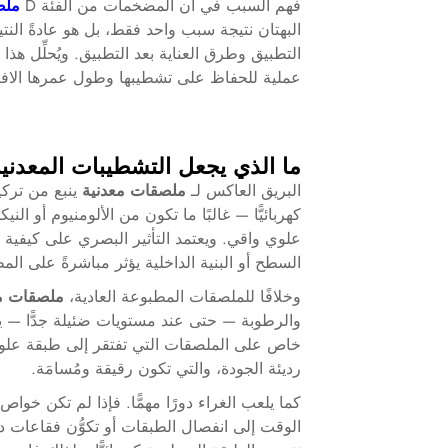
فهم السبب في أن المضخمات من الفئة D
ملص
البهتان نتيجة سبب واحد فقط، بل هو عادةً النت
التطبيق وطرق العناية بعد التطبيق. ويُحلِّل هذا
عملية للحفاظ على تشطيبها وطول عمرها الاف
ما الذي يجعل التشطيبات المعدني
البريق العاكس لـ
ملصقات معدنية
ينبع من ترك
كهربائيًّا — غالبًا ما تكون من الألومنيوم أو ا
علوي واقي. ويعتمد التأثير البصري على كيفية
السطح أو البنية الداخلية يؤثر مباشرةً على الم
وخلافًا للملصقات المطبوعة العادية،
ملصقات م
والرطوبة — حتى عند مستويات ضئيلة جدًّا — ي
خاص على الملصقات التي تفتقر إلى طبقة علوية 
رديئة الجودة، والتي تكون رقيقة ومُسامَة.
كما يلعب الغراء دورًا مهمًّا. فإذا لم تكن خوا
الوقت إلى انفصال الطبقات أو تكوُّن فقاعات دقيقة