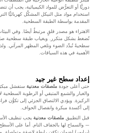
دوريًّا أو التعرُّض للمواد الكيميائية، يجب أن ت
استخدام مواد مثل النيكل المشكَّل كهربائيًّا ال
المقدمة بواسطة الطبقة السطحية.
الاهتراء هو مصدر قلقٍ مرتبطٌ أيضًا. وفي البي
تُضغط بشكل متكرر. وبغياب طبقة سطحية صلبة، ي
سطحيةً تُبدِّد الضوء وتلغي المظهر المرآتي. ول
الأهمية في هذه السياقات.
إعداد سطح غير جيد
حتى أعلى جودة
ملصقات معدنية
ستفشل مبكرًا 
والغبار والشمع المتبقي أو الرطوبة السطحية لا 
الركيزة. ويؤدي الالتصاق الجزئي إلى تكوُّن ف
إلى أكسدة مبكرة وانفصال الحواف.
قبل التطبيق
ملصقات معدنية
يجب تنظيف الأسط
— والسماح لها بالجفاف التام. أما على الأسطح 
(برايمر) لضمان تكوّن رابطة لاصقة متواصلة. و