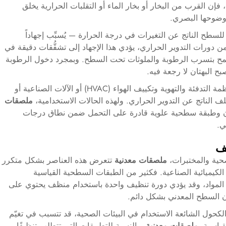
فإن القرب من البخار أو بخار الماء أو التقلبات الحرارية يخلق
ووضوحها البصري.
للسطح الناتج عن التغيرات في درجة الحرارة — يُسبِّب إجهاداً
ن دورات التدوير الحراري، يؤدي هذا الإجهاد إلى تشقُّقات دقيقة في
سمح بتسرب الرطوبة والملوثات تحت السطح. وبمجرد دخول الرطوبة
بح البهتان لا رجعة فيه.
المنتجات المستخدمة في بيئات السيارات أو أنظمة التدفئة والتهوية وتكييف الهواء (HVAC) أو الآلات الصناعية أو
 الناتج عن التدوير الحراري. ولهذه الحالات الاستخدامية،
ملصقات
ن وطبقة سطحية علوية قادرة على التحمل ضمن نطاق درجات
ي.
يف
صحية والمختبرات،
ملصقات معدنية
تتعرض هذه العناصر بشكل متكرر
لكيميائية الصناعية. فكثير من الطبقات السطحية القياسية
لمواد، وقد يؤدي دورة تنظيف واحدة باستخدام منظف يحتوي على
ان السطح المعدني بشكل دائم.
الكحول الشائعة الاستخدام في البيئات الصحية، قد تتسبب في تغيّم
قياسية.
ملصقات معدنية
وبالنسبة للتطبيقات التي تتطلب تنظيفًا