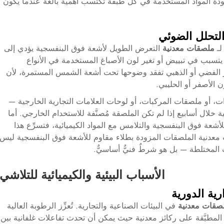
 جودة المواد المستخدمة في كل طبقة تكتسب أهمية بالغة عندما يكون
لتحلل الضوئي
لـ
ملصقات معدنية
التعرض الطويل لأشعة فوق البنفسجية يؤدي إلى
د يتسبب في تبييض أو تغير لون الأصباغ المستخدمة في الأنواع
ثير الفضي أو الذهبي تفقد وضوحها تحت أشعة الشمس المستمرة، لأن
ن الأصفر أو الحليبي.
، أو ملصقات المركبات، أو لوحات العلامات التجارية الخارجية —
ة خلال أسابيع إذا لم تكن الملصقة مُصنَّفة للاستخدام الخارجي. أما
 للأشعة فوق البنفسجية والتلامس مع المواد الكيميائية، فتسرِّع هذا
معدنية
الملصقات المزودة بطلاء مقاوم للأشعة فوق البنفسجية ليس
ات المختلطة — بل هو شرطٌ فنيٌّ أساسيٌّ.
الأسباب البيئية والكيميائية للتلاشي
رية الدورية
صقات معدنية
في البيئات الصناعية والتجارية. تُعزِّز الرطوبة العالية
المطبَّقة على ركائز معدنية حيث يمكن أن تحدث تفاعلات غلفانية بين