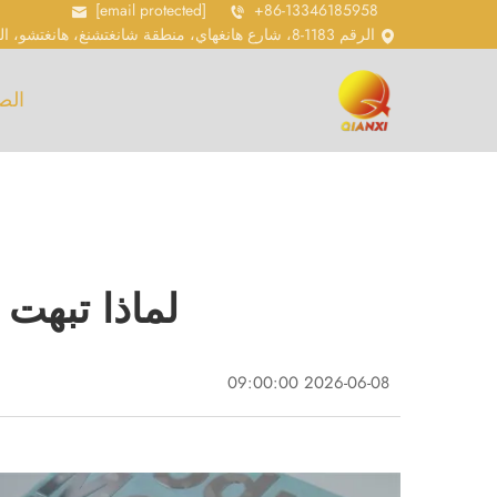
[email protected]
+86-13346185958
الرقم 1183-8، شارع هانغهاي، منطقة شانغتشنغ، هانغتشو، الرمز البريدي 310018
الص
لماذا تبهت
2026-06-08 09:00:00