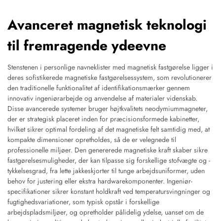
Avanceret magnetisk teknologi
til fremragende ydeevne
Stenstenen i personlige navneklister med magnetisk fastgørelse ligger i
deres sofistikerede magnetiske fastgørelsessystem, som revolutionerer
den traditionelle funktionalitet af identifikationsmærker gennem
innovativ ingeniørarbejde og anvendelse af materialer videnskab.
Disse avancerede systemer bruger højtkvalitets neodymiummagneter,
der er strategisk placeret inden for præcisionsformede kabinetter,
hvilket sikrer optimal fordeling af det magnetiske felt samtidig med, at
kompakte dimensioner opretholdes, så de er velegnede til
professionelle miljøer. Den genererede magnetiske kraft skaber sikre
fastgørelsesmuligheder, der kan tilpasse sig forskellige stofvægte og -
tykkelsesgrad, fra lette jakkeskjorter til tunge arbejdsuniformer, uden
behov for justering eller ekstra hardwarekomponenter. Ingeniør-
specifikationer sikrer konstant holdkraft ved temperatursvingninger og
fugtighedsvariationer, som typisk opstår i forskellige
arbejdspladsmiljøer, og opretholder pålidelig ydelse, uanset om de