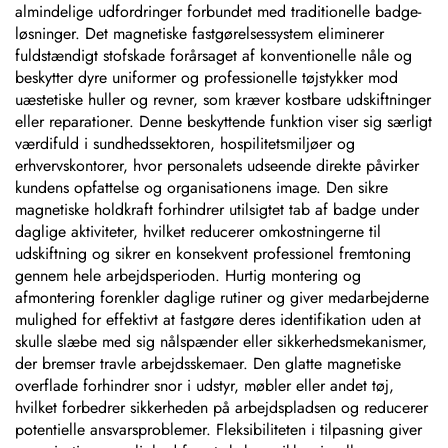
almindelige udfordringer forbundet med traditionelle badge-
løsninger. Det magnetiske fastgørelsessystem eliminerer
fuldstændigt stofskade forårsaget af konventionelle nåle og
beskytter dyre uniformer og professionelle tøjstykker mod
uæstetiske huller og revner, som kræver kostbare udskiftninger
eller reparationer. Denne beskyttende funktion viser sig særligt
værdifuld i sundhedssektoren, hospilitetsmiljøer og
erhvervskontorer, hvor personalets udseende direkte påvirker
kundens opfattelse og organisationens image. Den sikre
magnetiske holdkraft forhindrer utilsigtet tab af badge under
daglige aktiviteter, hvilket reducerer omkostningerne til
udskiftning og sikrer en konsekvent professionel fremtoning
gennem hele arbejdsperioden. Hurtig montering og
afmontering forenkler daglige rutiner og giver medarbejderne
mulighed for effektivt at fastgøre deres identifikation uden at
skulle slæbe med sig nålspænder eller sikkerhedsmekanismer,
der bremser travle arbejdsskemaer. Den glatte magnetiske
overflade forhindrer snor i udstyr, møbler eller andet tøj,
hvilket forbedrer sikkerheden på arbejdspladsen og reducerer
potentielle ansvarsproblemer. Fleksibiliteten i tilpasning giver