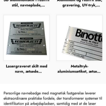
stål, navneplade,
gravering, UV-tryk,
mærkeskilt, præget
silkefiltrering, offsettryk,
metallogo, navneplader
metalnavneplader,
mærkeskilte, forhøjet
metalplade
Lasergraveret skilt med
Metaltryk-
navn, ætsede
aluminiumsetiket, ætsede
metalnavneskilt i rustfrit
rustfrie stål-navneskilte,
stål med logo
mærker, lasergraverede,
anodiserede sølvfarvede
aluminiums-
Personlige navnebadge med magnetisk fastgørelse leverer
maskinnavneskilte
ekstraordinære praktiske fordele, der transformerer systemer til
identifikation på arbejdspladsen, samtidig med at de løser