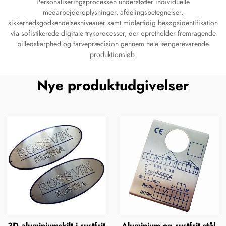
Personaliseringsprocessen understøtter individuelle
medarbejderoplysninger, afdelingsbetegnelser,
sikkerhedsgodkendelsesniveauer samt midlertidig besøgsidentifikation
via sofistikerede digitale trykprocesser, der opretholder fremragende
billedskarphed og farvepræcision gennem hele længerevarende
produktionsløb.
Nye produktudgivelser
3D aluminiumskilt i rustfrit
Aluminium og rustfrit stål,