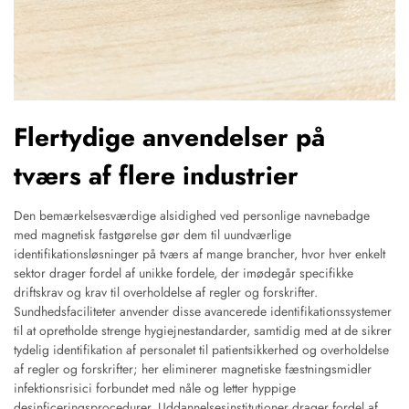
Flertydige anvendelser på
tværs af flere industrier
Den bemærkelsesværdige alsidighed ved personlige navnebadge
med magnetisk fastgørelse gør dem til uundværlige
identifikationsløsninger på tværs af mange brancher, hvor hver enkelt
sektor drager fordel af unikke fordele, der imødegår specifikke
driftskrav og krav til overholdelse af regler og forskrifter.
Sundhedsfaciliteter anvender disse avancerede identifikationssystemer
til at opretholde strenge hygiejnestandarder, samtidig med at de sikrer
tydelig identifikation af personalet til patientsikkerhed og overholdelse
af regler og forskrifter; her eliminerer magnetiske fæstningsmidler
infektionsrisici forbundet med nåle og letter hyppige
desinficeringsprocedurer. Uddannelsesinstitutioner drager fordel af