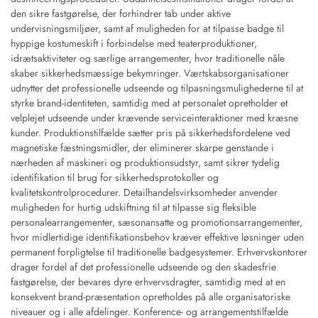
den sikre fastgørelse, der forhindrer tab under aktive
undervisningsmiljøer, samt af muligheden for at tilpasse badge til
hyppige kostumeskift i forbindelse med teaterproduktioner,
idrætsaktiviteter og særlige arrangementer, hvor traditionelle nåle
skaber sikkerhedsmæssige bekymringer. Værtskabsorganisationer
udnytter det professionelle udseende og tilpasningsmulighederne til at
styrke brand-identiteten, samtidig med at personalet opretholder et
velplejet udseende under krævende serviceinteraktioner med kræsne
kunder. Produktionstilfælde sætter pris på sikkerhedsfordelene ved
magnetiske fæstningsmidler, der eliminerer skarpe genstande i
nærheden af maskineri og produktionsudstyr, samt sikrer tydelig
identifikation til brug for sikkerhedsprotokoller og
kvalitetskontrolprocedurer. Detailhandelsvirksomheder anvender
muligheden for hurtig udskiftning til at tilpasse sig fleksible
personalearrangementer, sæsonansatte og promotionsarrangementer,
hvor midlertidige identifikationsbehov kræver effektive løsninger uden
permanent forpligtelse til traditionelle badgesystemer. Erhvervskontorer
drager fordel af det professionelle udseende og den skadesfrie
fastgørelse, der bevares dyre erhvervsdragter, samtidig med at en
konsekvent brand-præsentation opretholdes på alle organisatoriske
niveauer og i alle afdelinger. Konference- og arrangementstilfælde