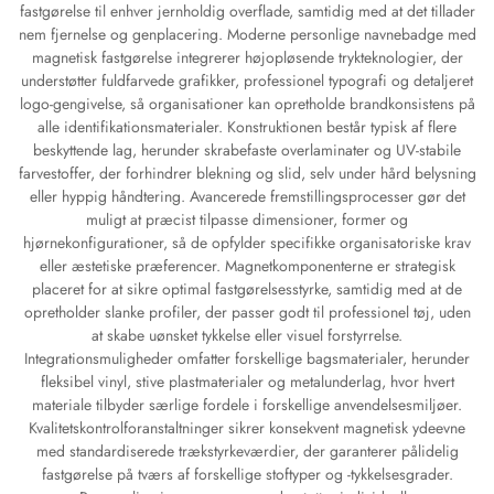
fastgørelse til enhver jernholdig overflade, samtidig med at det tillader
nem fjernelse og genplacering. Moderne personlige navnebadge med
magnetisk fastgørelse integrerer højopløsende trykteknologier, der
understøtter fuldfarvede grafikker, professionel typografi og detaljeret
logo-gengivelse, så organisationer kan opretholde brandkonsistens på
alle identifikationsmaterialer. Konstruktionen består typisk af flere
beskyttende lag, herunder skrabefaste overlaminater og UV-stabile
farvestoffer, der forhindrer blekning og slid, selv under hård belysning
eller hyppig håndtering. Avancerede fremstillingsprocesser gør det
muligt at præcist tilpasse dimensioner, former og
hjørnekonfigurationer, så de opfylder specifikke organisatoriske krav
eller æstetiske præferencer. Magnetkomponenterne er strategisk
placeret for at sikre optimal fastgørelsesstyrke, samtidig med at de
opretholder slanke profiler, der passer godt til professionel tøj, uden
at skabe uønsket tykkelse eller visuel forstyrrelse.
Integrationsmuligheder omfatter forskellige bagsmaterialer, herunder
fleksibel vinyl, stive plastmaterialer og metalunderlag, hvor hvert
materiale tilbyder særlige fordele i forskellige anvendelsesmiljøer.
Kvalitetskontrolforanstaltninger sikrer konsekvent magnetisk ydeevne
med standardiserede trækstyrkeværdier, der garanterer pålidelig
fastgørelse på tværs af forskellige stoftyper og -tykkelsesgrader.