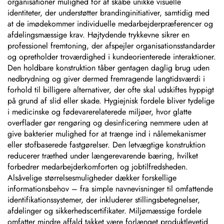
organisationer mulighed for at skabe unikke visuelle
identiteter, der understøtter brandinginitiativer, samtidig med
at de imødekommer individuelle medarbejderpræferencer og
afdelingsmæssige krav. Højtydende trykkevne sikrer en
professionel fremtoning, der afspejler organisationsstandarder
og opretholder troværdighed i kundeorienterede interaktioner.
Den holdbare konstruktion tåber gentagen daglig brug uden
nedbrydning og giver dermed fremragende langtidsværdi i
forhold til billigere alternativer, der ofte skal udskiftes hyppigt
på grund af slid eller skade. Hygiejnisk fordele bliver tydelige
i medicinske og fødevarerelaterede miljøer, hvor glatte
overflader gør rengøring og desinficering nemmere uden at
give bakterier mulighed for at trænge ind i nålemekanismer
eller stofbaserede fastgørelser. Den letvægtige konstruktion
reducerer træthed under længerevarende bæring, hvilket
forbedrer medarbejderkomforten og jobtilfredsheden.
Alsåvelige størrelsesmuligheder dækker forskellige
informationsbehov – fra simple navnevisninger til omfattende
identifikationssystemer, der inkluderer stillingsbetegnelser,
afdelinger og sikkerhedscertifikater. Miljømæssige fordele
omfatter mindre affald takket være forlænget produktlevetid