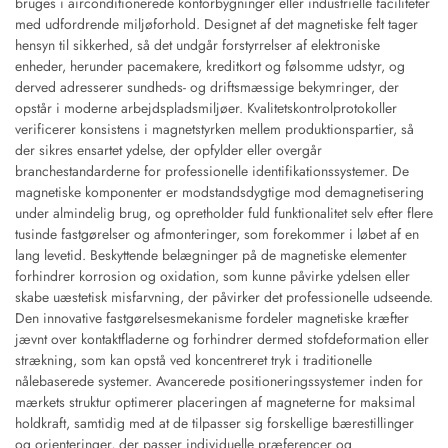
bruges i airconditionerede kontorbygninger eller industrielle faciliteter
med udfordrende miljøforhold. Designet af det magnetiske felt tager
hensyn til sikkerhed, så det undgår forstyrrelser af elektroniske
enheder, herunder pacemakere, kreditkort og følsomme udstyr, og
derved adresserer sundheds- og driftsmæssige bekymringer, der
opstår i moderne arbejdspladsmiljøer. Kvalitetskontrolprotokoller
verificerer konsistens i magnetstyrken mellem produktionspartier, så
der sikres ensartet ydelse, der opfylder eller overgår
branchestandarderne for professionelle identifikationssystemer. De
magnetiske komponenter er modstandsdygtige mod demagnetisering
under almindelig brug, og opretholder fuld funktionalitet selv efter flere
tusinde fastgørelser og afmonteringer, som forekommer i løbet af en
lang levetid. Beskyttende belægninger på de magnetiske elementer
forhindrer korrosion og oxidation, som kunne påvirke ydelsen eller
skabe uæstetisk misfarvning, der påvirker det professionelle udseende.
Den innovative fastgørelsesmekanisme fordeler magnetiske kræfter
jævnt over kontaktfladerne og forhindrer dermed stofdeformation eller
strækning, som kan opstå ved koncentreret tryk i traditionelle
nålebaserede systemer. Avancerede positioneringssystemer inden for
mærkets struktur optimerer placeringen af magneterne for maksimal
holdkraft, samtidig med at de tilpasser sig forskellige bærestillinger
og orienteringer, der passer individuelle præferencer og