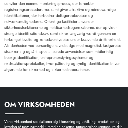
udnytter den nemme monteringsproces, der forenkler
registreringsprocedurerne, samt giver attraktive og mindeværdige
identifikationer, der forbedrer deltageroplevelsen og
netværksmulighederne. Offentlige faciliteter anvender
sikkerhedsfunktionerne og holdbarhedsegenskaberne, der opfylder
strenge identifikationskrav, samt sikrer langvarig værdi gennem en
forlænget levetid og konsekvent ydelse under krævende driftsforhold.
Alsidenheden ved personlige navnebadge med magnetisk fastgørelse
strækker sig også til specialiserede anvendelser som midlertidig
besøgsidentifikation, entreprenørstyringssystemer og
nødreaktionsprotokoller, hvor pålidelig og synlig identifikation bliver
afgørende for sikkerhed og sikkerhedsoperationer.
OM VIRKSOMHEDEN
Vores virksomhed specialiserer sig i forskning og udvikling, produktion og
levering af metalnavneskilt, mærker, etiketter, nummerplade-rammer, vejskilt