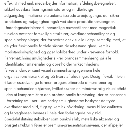
effektivt med unik medarbejderinformation, afdelingsbetegnelser,
sikkerhedsklassificeringsindikatorer og midlertidige
adgangslegitimationer via automatiserede arbejdsgange, der sikrer
konsistens og nøjagtighed også ved store produktionsmængder.
Underlagmaterialerne til personlige navneetiketter med magnetisk
funktion omfatter forskellige strukturer, overfladebehandlinger og
specialbelægninger, der forbedrer det visuelle udtryk samtidig med, at
de yder funktionelle fordele såsom ridsebestandighed, kemisk
modstandsdygtighed og øget holdbarhed under krævende forhold.
Farvematchningsmuligheder sikrer brandsammenhæng på alle
identifikationsmaterialer og opretholder virksomhedens
farvestandarder samt visuel sammenhæng igennem hele
organisationshierarkiet og på tværs af afdelinger. Designfleksibiliteten
tillader usædvanlige former, brugerdefinerede dimensioner og
specialbehandlede hjørner, hvilket skaber en mindeværdig visuel effekt
uden at kompromittere den professionelle fremtoning, der er passende
i forretningsmiljøer. Lamineringsmulighederne beskytter de trykte
overflader mod slid, fugt og kemisk påvirkning, mens billedkvaliteten
og farveglansen bevares i hele den forlængede brugstid.
Specialafslutningsteknikker som punktvis lak, metalliske akcenter og
præget struktur tilføjer et premium-præsentationsniveau, der afspejler