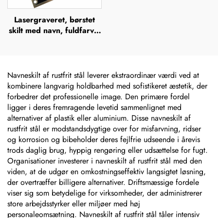
Lasergraveret, børstet
skilt med navn, fuldfarvet
ætsning i rustfrit stål med
logo, metalnavneskilt
Navneskilt af rustfrit stål leverer ekstraordinær værdi ved at
kombinere langvarig holdbarhed med sofistikeret æstetik, der
forbedrer det professionelle image. Den primære fordel
ligger i deres fremragende levetid sammenlignet med
alternativer af plastik eller aluminium. Disse navneskilt af
rustfrit stål er modstandsdygtige over for misfarvning, ridser
og korrosion og bibeholder deres fejlfrie udseende i årevis
trods daglig brug, hyppig rengøring eller udsættelse for fugt.
Organisationer investerer i navneskilt af rustfrit stål med den
viden, at de udgør en omkostningseffektiv langsigtet løsning,
der overtræffer billigere alternativer. Driftsmæssige fordele
viser sig som betydelige for virksomheder, der administrerer
store arbejdsstyrker eller miljøer med høj
personaleomsætning. Navneskilt af rustfrit stål tåler intensiv