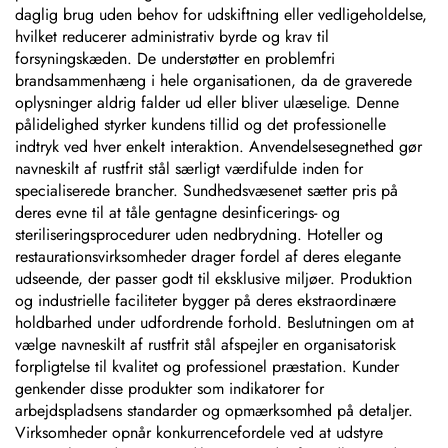
daglig brug uden behov for udskiftning eller vedligeholdelse,
hvilket reducerer administrativ byrde og krav til
forsyningskæden. De understøtter en problemfri
brandsammenhæng i hele organisationen, da de graverede
oplysninger aldrig falder ud eller bliver ulæselige. Denne
pålidelighed styrker kundens tillid og det professionelle
indtryk ved hver enkelt interaktion. Anvendelsesegnethed gør
navneskilt af rustfrit stål særligt værdifulde inden for
specialiserede brancher. Sundhedsvæsenet sætter pris på
deres evne til at tåle gentagne desinficerings- og
steriliseringsprocedurer uden nedbrydning. Hoteller og
restaurationsvirksomheder drager fordel af deres elegante
udseende, der passer godt til eksklusive miljøer. Produktion
og industrielle faciliteter bygger på deres ekstraordinære
holdbarhed under udfordrende forhold. Beslutningen om at
vælge navneskilt af rustfrit stål afspejler en organisatorisk
forpligtelse til kvalitet og professionel præstation. Kunder
genkender disse produkter som indikatorer for
arbejdspladsens standarder og opmærksomhed på detaljer.
Virksomheder opnår konkurrencefordele ved at udstyre