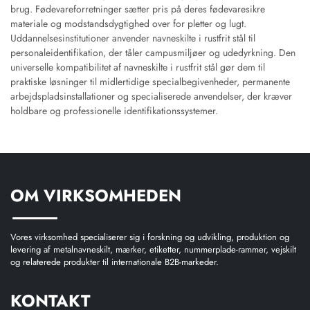
brug. Fødevareforretninger sætter pris på deres fødevaresikre
materiale og modstandsdygtighed over for pletter og lugt.
Uddannelsesinstitutioner anvender navneskilte i rustfrit stål til
personaleidentifikation, der tåler campusmiljøer og udedyrkning. Den
universelle kompatibilitet af navneskilte i rustfrit stål gør dem til
praktiske løsninger til midlertidige specialbegivenheder, permanente
arbejdspladsinstallationer og specialiserede anvendelser, der kræver
holdbare og professionelle identifikationssystemer.
OM VIRKSOMHEDEN
Vores virksomhed specialiserer sig i forskning og udvikling, produktion og
levering af metalnavneskilt, mærker, etiketter, nummerplade-rammer, vejskilt
og relaterede produkter til internationale B2B-markeder.
KONTAKT