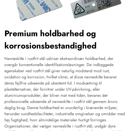
Premium holdbarhed og
korrosionsbestandighed
Navneskilte i rustfrit stål udviser ekstraordinær holdbarhed, der
overgår konventionelle identifikationsløsninger. De indbyggede
egenskaber ved rustfrit stål giver naturlig modstand mod rust,
oxidation og korrosion, hvilket sikrer, at disse navneskilte bevarer
deres fejlfrie udseende på ubestemt tid. I modsætning til
plastalternativer, der forvitrer under UV-påvirkning, eller
aluminiumsprodukter, der bliver mat med tiden, bevares det
professionelle udseende af navneskilte i rustfrit stål gennem årsvis
daglig brug. Denne holdbarhed er uvurderlig i krævende miljøer,
herunder sundhedsfaciliteter, industrielle omgivelser og områder med
høj fugtighed, hvor almindelige materialer hurtigt forringes.
Organisationer, der vælger navneskilte i rustfrit stål, undgår dyre