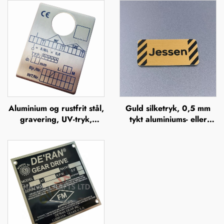
Aluminium og rustfrit stål,
Guld silketryk, 0,5 mm
gravering, UV-tryk,
tykt aluminiums- eller
silkefiltrering, offsettryk,
rustfrit stålskilt med
metalnavneplader,
gravering, hævet
mærkeskilte, forhøjet
metalplade
metalplade