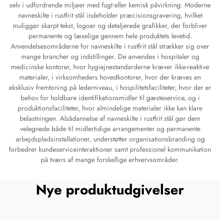
selv i udfordrende miljøer med fugt eller kemisk påvirkning. Moderne
navneskilte i rustfrit stål indeholder præcisionsgravering, hvilket
muliggør skarpt tekst, logoer og detaljerede grafikker, der forbliver
permanente og læselige gennem hele produktets levetid.
Anvendelsesområderne for navneskilte i rustfrit stål strækker sig over
mange brancher og indstillinger. De anvendes i hospitaler og
medicinske kontorer, hvor hygiejnestandarderne kræver ikke-reaktive
materialer, i virksomheders hovedkontorer, hvor der kræves en
eksklusiv fremtoning på lederniveau, i hospilitetsfaciliteter, hvor der er
behov for holdbare identifikationsmidler til gæsteservice, og i
produktionsfaciliteter, hvor almindelige materialer ikke kan klare
belastningen. Alsådannelse af navneskilte i rustfrit stål gør dem
velegnede både til midlertidige arrangementer og permanente
arbejdspladsinstallationer, understøtter organisationsbranding og
forbedrer kundeserviceinteraktioner samt professionel kommunikation
på tværs af mange forskellige erhvervsområder.
Nye produktudgivelser