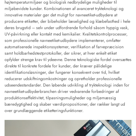
højtemperaturmiljøer og biologisk nedbrydelige muligheder til
miljøbevidste kunder. Kombinationen af avanceret trykteknologi og
innovative materialer gør det muligt for navneetiket-udbydere at
producere etiketter, der bibeholder læselighed og klæbefasthed i hele
deres brugstid – selv under udfordrende forhold såsom hyppig vask,
UV-påvirkning eller kontakt med kemikalier. Kvalitetskontrolprocesser,
som professionelle navneetiket-udbydere implementerer, omfatter
automatiserede inspektionssystemer, verifikation af farvepræcision
samt holdbarhedstestprotokoller, der sikrer, at hver enkelt etiket
opfylder strenge krav til ydeevne. Denne teknologiske fordel oversættes
direkte til konkrete fordele for kunder, der kræver pålidelige
identifikationsløsninger, der fungerer konsekvent over tid, hvilket
reducerer udskiftningomkostninger og opretholder professionelle
udseendestandarder. Den løbende udvikling af trykteknologi inden for
navneetiket-udbyderbranchen driver vedvarende forbedringer af
produktionseffektivitet, tilpasningsmuligheder og miljømæssig
bæredygtighed og skaber værdipropositioner, der rækker langt ud
over grundlæggende etiketteringsfunktioner.