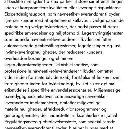
at bestille mængder fra små partier til store seriefremstillinger
uden at kompromittere kvaliteten eller leveringstidspunkterne.
Ekspertdesignsupport, som navneetiket-leverandører tilbyder,
hjælper kunder med at optimere etiketlayout, vælge passende
materialer og vælge trykmetoder, der bedst passer til deres
specifikke anvendelser og miljøforhold. Lagerstyringstjenester,
som ledende navneetiket-leverandører tilbyder, omfatter
automatiserede genbestillingsystemer, lagerløsninger og just-
in-time-leveringsmuligheder, der reducerer kundens
overheadomkostninger og eliminerer
lagerudtomstændigheder. Teknisk ekspertise, som
professionelle navneetiket-leverandører tilbyder, omfatter
viden inden for materialvidenskab, forståelse af limkemi samt
færdigheder inden for trykteknologi, hvilket sikrer optimal
etiketydelse i specifikke anvendelsesscenarier. Miljømæssige
bæredygtighedsinitiativer, som ansvarlige navneetiket-
leverandører implementerer, omfatter miljøvenlige
materialmuligheder, affaldsreduktionsprogrammer og
genbrugstjenester, der understøtter virksomheders miljømål.
Reguleringsmæssig efterlevelsesstøtte, som specialiserede
navneetiket-leverandører tilbyder, hjælper kunder med at