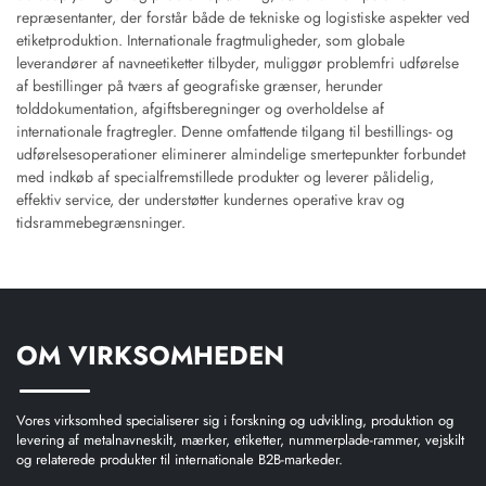
repræsentanter, der forstår både de tekniske og logistiske aspekter ved
etiketproduktion. Internationale fragtmuligheder, som globale
leverandører af navneetiketter tilbyder, muliggør problemfri udførelse
af bestillinger på tværs af geografiske grænser, herunder
tolddokumentation, afgiftsberegninger og overholdelse af
internationale fragtregler. Denne omfattende tilgang til bestillings- og
udførelsesoperationer eliminerer almindelige smertepunkter forbundet
med indkøb af specialfremstillede produkter og leverer pålidelig,
effektiv service, der understøtter kundernes operative krav og
tidsrammebegrænsninger.
OM VIRKSOMHEDEN
Vores virksomhed specialiserer sig i forskning og udvikling, produktion og
levering af metalnavneskilt, mærker, etiketter, nummerplade-rammer, vejskilt
og relaterede produkter til internationale B2B-markeder.