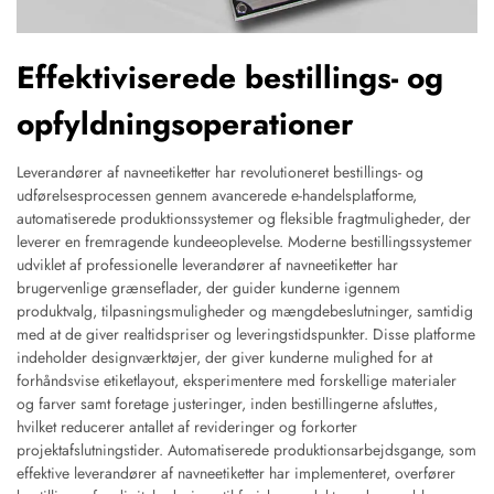
Effektiviserede bestillings- og
opfyldningsoperationer
Leverandører af navneetiketter har revolutioneret bestillings- og
udførelsesprocessen gennem avancerede e-handelsplatforme,
automatiserede produktionssystemer og fleksible fragtmuligheder, der
leverer en fremragende kundeeoplevelse. Moderne bestillingssystemer
udviklet af professionelle leverandører af navneetiketter har
brugervenlige grænseflader, der guider kunderne igennem
produktvalg, tilpasningsmuligheder og mængdebeslutninger, samtidig
med at de giver realtidspriser og leveringstidspunkter. Disse platforme
indeholder designværktøjer, der giver kunderne mulighed for at
forhåndsvise etiketlayout, eksperimentere med forskellige materialer
og farver samt foretage justeringer, inden bestillingerne afsluttes,
hvilket reducerer antallet af revideringer og forkorter
projektafslutningstider. Automatiserede produktionsarbejdsgange, som
effektive leverandører af navneetiketter har implementeret, overfører