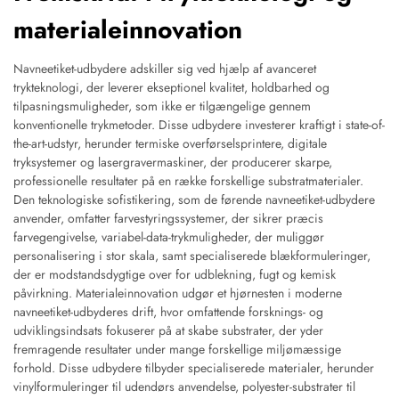
materialeinnovation
Navneetiket-udbydere adskiller sig ved hjælp af avanceret
trykteknologi, der leverer ekseptionel kvalitet, holdbarhed og
tilpasningsmuligheder, som ikke er tilgængelige gennem
konventionelle trykmetoder. Disse udbydere investerer kraftigt i state-of-
the-art-udstyr, herunder termiske overførselsprintere, digitale
tryksystemer og lasergravermaskiner, der producerer skarpe,
professionelle resultater på en række forskellige substratmaterialer.
Den teknologiske sofistikering, som de førende navneetiket-udbydere
anvender, omfatter farvestyringssystemer, der sikrer præcis
farvegengivelse, variabel-data-trykmuligheder, der muliggør
personalisering i stor skala, samt specialiserede blækformuleringer,
der er modstandsdygtige over for udblekning, fugt og kemisk
påvirkning. Materialeinnovation udgør et hjørnesten i moderne
navneetiket-udbyderes drift, hvor omfattende forsknings- og
udviklingsindsats fokuserer på at skabe substrater, der yder
fremragende resultater under mange forskellige miljømæssige
forhold. Disse udbydere tilbyder specialiserede materialer, herunder
vinylformuleringer til udendørs anvendelse, polyester-substrater til