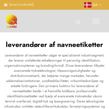
[email protected]
DA
leverandører af navneetiketter
Leverandører af navneetiketter udgør et specialiseret industrisegment,
der leverer omfattende etiketløsninger til personlig identifikation,
organisationsystemer og branding-formål. Disse leverandører tilbyder
avancerede trykneteknologier, tilpassningsmuligheder og
distributionsnetværk, der betjener mange markeder, herunder
uddannelsesinstitutioner, sundhedsfaciliteter, virksomhedsmiljøer og
enkelte forbrugere. Den primære funktion for leverandører af
navneetiketter består i at fremstille holdbare, professionelle
identifikationsetiketter ved hjælp af avancerede trykmetoder såsom
termisk overførsel, digitalt tryk og lasergravering. Deres teknologiske
infrastruktur omfatter state-of-the-art-trykudstyr, farvestyringssystemer og