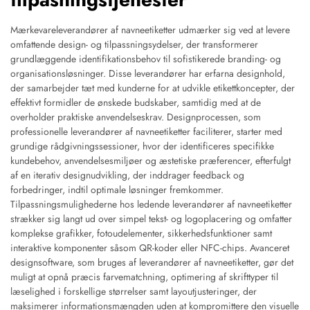
Mærkevareleverandører af navneetiketter udmærker sig ved at levere
omfattende design- og tilpassningsydelser, der transformerer
grundlæggende identifikationsbehov til sofistikerede branding- og
organisationsløsninger. Disse leverandører har erfarna designhold,
der samarbejder tæt med kunderne for at udvikle etikettkoncepter, der
effektivt formidler de ønskede budskaber, samtidig med at de
overholder praktiske anvendelseskrav. Designprocessen, som
professionelle leverandører af navneetiketter faciliterer, starter med
grundige rådgivningssessioner, hvor der identificeres specifikke
kundebehov, anvendelsesmiljøer og æstetiske præferencer, efterfulgt
af en iterativ designudvikling, der inddrager feedback og
forbedringer, indtil optimale løsninger fremkommer.
Tilpassningsmulighederne hos ledende leverandører af navneetiketter
strækker sig langt ud over simpel tekst- og logoplacering og omfatter
komplekse grafikker, fotoudelementer, sikkerhedsfunktioner samt
interaktive komponenter såsom QR-koder eller NFC-chips. Avanceret
designsoftware, som bruges af leverandører af navneetiketter, gør det
muligt at opnå præcis farvematchning, optimering af skrifttyper til
læselighed i forskellige størrelser samt layoutjusteringer, der
maksimerer informationsmængden uden at kompromittere den visuelle