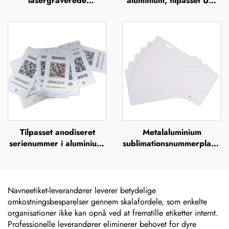
lasergraverede
aluminium, tilpasset UV-
aluminiumsserienumre,
tryk, silkefiltrering,
mærkelabels
offsettryk,
metalbrandnavn, forhøjet
metallogo-plade
Tilpasset anodiseret
Metalaluminium
serienummer i aluminium,
sublimationsnummerplade
UV-tryk, silkefiltrering,
uden tryk – europæisk
offsettryk,
fornummerskilt til brug
metalbrandnavn, forhøjet
for brugerdefineret
metallogo-plade
design
Navneetiket-leverandører leverer betydelige
omkostningsbesparelser gennem skalafordele, som enkelte
organisationer ikke kan opnå ved at fremstille etiketter internt.
Professionelle leverandører eliminerer behovet for dyre