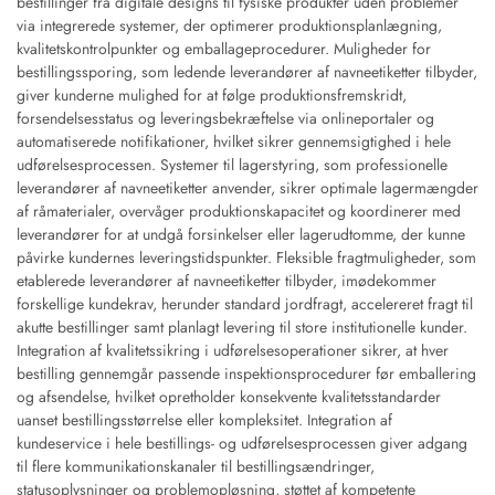
bestillinger fra digitale designs til fysiske produkter uden problemer
via integrerede systemer, der optimerer produktionsplanlægning,
kvalitetskontrolpunkter og emballageprocedurer. Muligheder for
bestillingssporing, som ledende leverandører af navneetiketter tilbyder,
giver kunderne mulighed for at følge produktionsfremskridt,
forsendelsesstatus og leveringsbekræftelse via onlineportaler og
automatiserede notifikationer, hvilket sikrer gennemsigtighed i hele
udførelsesprocessen. Systemer til lagerstyring, som professionelle
leverandører af navneetiketter anvender, sikrer optimale lagermængder
af råmaterialer, overvåger produktionskapacitet og koordinerer med
leverandører for at undgå forsinkelser eller lagerudtomme, der kunne
påvirke kundernes leveringstidspunkter. Fleksible fragtmuligheder, som
etablerede leverandører af navneetiketter tilbyder, imødekommer
forskellige kundekrav, herunder standard jordfragt, accelereret fragt til
akutte bestillinger samt planlagt levering til store institutionelle kunder.
Integration af kvalitetssikring i udførelsesoperationer sikrer, at hver
bestilling gennemgår passende inspektionsprocedurer før emballering
og afsendelse, hvilket opretholder konsekvente kvalitetsstandarder
uanset bestillingsstørrelse eller kompleksitet. Integration af
kundeservice i hele bestillings- og udførelsesprocessen giver adgang
til flere kommunikationskanaler til bestillingsændringer,
statusoplysninger og problemopløsning, støttet af kompetente