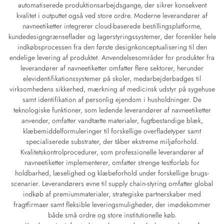
automatiserede produktionsarbejdsgange, der sikrer konsekvent
kvalitet i outputtet også ved store ordre. Moderne leverandører af
navneetiketter integrerer cloud-baserede bestillingsplatforme,
kundedesigngrænseflader og lagerstyringssystemer, der forenkler hele
indkøbsprocessen fra den første designkonceptualisering til den
endelige levering af produktet. Anvendelsesområder for produkter fra
leverandører af navneetiketter omfatter flere sektorer, herunder
elevidentifikationssystemer på skoler, medarbejderbadges til
virksomhedens sikkerhed, mærkning af medicinsk udstyr på sygehuse
samt identifikation af personlig ejendom i husholdninger. De
teknologiske funktioner, som ledende leverandører af navneetiketter
anvender, omfatter vandtætte materialer, fugtbestandige blæk,
klæbemiddelformuleringer til forskellige overfladetyper samt
specialiserede substrater, der tåber ekstreme miljøforhold.
Kvalitetskontrolprocedurer, som professionelle leverandører af
navneetiketter implementerer, omfatter strenge testforløb for
holdbarhed, læselighed og klæbeforhold under forskellige brugs-
scenarier. Leverandørers evne til supply chain-styring omfatter global
indkøb af premiummaterialer, strategiske partnerskaber med
fragtfirmaer samt fleksible leveringsmuligheder, der imødekommer
både små ordre og store institutionelle køb.