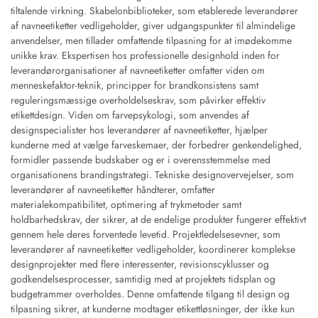
tiltalende virkning. Skabelonbiblioteker, som etablerede leverandører
af navneetiketter vedligeholder, giver udgangspunkter til almindelige
anvendelser, men tillader omfattende tilpasning for at imødekomme
unikke krav. Ekspertisen hos professionelle designhold inden for
leverandørorganisationer af navneetiketter omfatter viden om
menneskefaktor-teknik, principper for brandkonsistens samt
reguleringsmæssige overholdelseskrav, som påvirker effektiv
etikettdesign. Viden om farvepsykologi, som anvendes af
designspecialister hos leverandører af navneetiketter, hjælper
kunderne med at vælge farveskemaer, der forbedrer genkendelighed,
formidler passende budskaber og er i overensstemmelse med
organisationens brandingstrategi. Tekniske designovervejelser, som
leverandører af navneetiketter håndterer, omfatter
materialekompatibilitet, optimering af trykmetoder samt
holdbarhedskrav, der sikrer, at de endelige produkter fungerer effektivt
gennem hele deres forventede levetid. Projektledelsesevner, som
leverandører af navneetiketter vedligeholder, koordinerer komplekse
designprojekter med flere interessenter, revisionscyklusser og
godkendelsesprocesser, samtidig med at projektets tidsplan og
budgetrammer overholdes. Denne omfattende tilgang til design og
tilpasning sikrer, at kunderne modtager etikettløsninger, der ikke kun