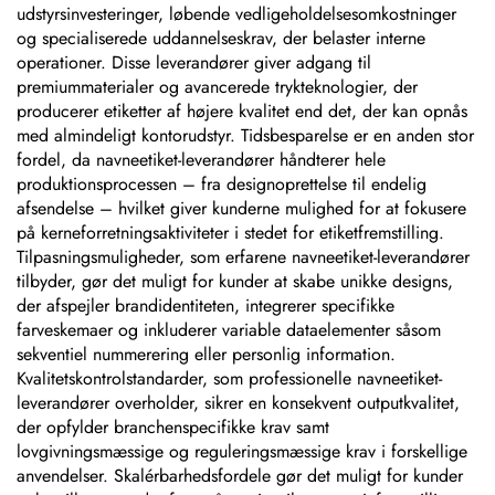
udstyrsinvesteringer, løbende vedligeholdelsesomkostninger
og specialiserede uddannelseskrav, der belaster interne
operationer. Disse leverandører giver adgang til
premiummaterialer og avancerede trykteknologier, der
producerer etiketter af højere kvalitet end det, der kan opnås
med almindeligt kontorudstyr. Tidsbesparelse er en anden stor
fordel, da navneetiket-leverandører håndterer hele
produktionsprocessen – fra designoprettelse til endelig
afsendelse – hvilket giver kunderne mulighed for at fokusere
på kerneforretningsaktiviteter i stedet for etiketfremstilling.
Tilpasningsmuligheder, som erfarene navneetiket-leverandører
tilbyder, gør det muligt for kunder at skabe unikke designs,
der afspejler brandidentiteten, integrerer specifikke
farveskemaer og inkluderer variable dataelementer såsom
sekventiel nummerering eller personlig information.
Kvalitetskontrolstandarder, som professionelle navneetiket-
leverandører overholder, sikrer en konsekvent outputkvalitet,
der opfylder branchenspecifikke krav samt
lovgivningsmæssige og reguleringsmæssige krav i forskellige
anvendelser. Skalérbarhedsfordele gør det muligt for kunder