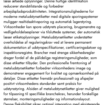
læse ætsede oplysninger. Denne hurtige identifikation
reducerer standstilstande og forbedrer
arbejdspladsproduktiviteten. Integrationsmulighederne for
moderne metaludstyrsetiketter med digitale sporingssystemer
muliggør realtidsaktivsporing og automatisk lagerstyring.
Virksomheder kan spore udstyrets placering, brugsmønstre og
vedligeholdelsesplaner via tilsluttede systemer, der automatisk
læser etiketoplysninger. Metaludstyrsetiketter understøtter
overholdelse af reguleringskrav ved at levere permanent
dokumentation af udstyrspecifikationer, certificeringsdatoer og
inspektionsregistre. Brancher med strenge sikkerhedsregler
drager fordel af de pålidelige registreringsmuligheder, som
disse etiketter tilbyder. Den professionelle fremtoning af
metaludstyrsetiketter forbedrer virksomhedens image og
demonstrerer engagement for kvalitet og opmærksomhed på
detaljer. Disse etiketter fremstår professionelt og afspejler
positivt virksomhedens standarder samt praksis for
udstyrsstyring. Alsiden af metaludstyrsetiketter giver mulighed
for tilpasning til specifikke branchekrav, herunder forskellige
størrelser, monteringsmuligheder og informationslayout.
Denne fleksibilitet sikrer optimal integration med eksisterende