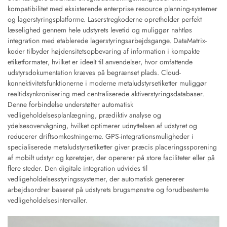
kompatibilitet med eksisterende enterprise resource planning-systemer
og lagerstyringsplatforme. Laserstregkoderne opretholder perfekt
læselighed gennem hele udstyrets levetid og muliggør nahtløs
integration med etablerede lagerstyringsarbejdsgange. DataMatrix-
koder tilbyder højdensitetsopbevaring af information i kompakte
etiketformater, hvilket er ideelt til anvendelser, hvor omfattende
udstyrsdokumentation kræves på begrænset plads. Cloud-
konnektivitetsfunktionerne i moderne metaludstyrsetiketter muliggør
realtidsynkronisering med centraliserede aktiverstyringsdatabaser.
Denne forbindelse understøtter automatisk
vedligeholdelsesplanlægning, prædiktiv analyse og
ydelsesovervågning, hvilket optimerer udnyttelsen af udstyret og
reducerer driftsomkostningerne. GPS-integrationsmuligheder i
specialiserede metaludstyrsetiketter giver præcis placeringssporening
af mobilt udstyr og køretøjer, der opererer på store faciliteter eller på
flere steder. Den digitale integration udvides til
vedligeholdelsesstyringssystemer, der automatisk genererer
arbejdsordrer baseret på udstyrets brugsmønstre og forudbestemte
vedligeholdelsesintervaller.