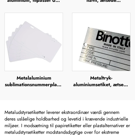
aluminium, tilpasset UV-
navn, ætsede
tryk, silkefiltrering,
metalnavneskilt i rustfrit
offsettryk,
stål med logo
metalbrandnavn, forhøjet
metallogo-plade
Metalaluminium
Metaltryk-
sublimationsnummerplade
aluminiumsetiket, ætsede
uden tryk – europæisk
rustfrie stål-navneskilte,
fornummerskilt til brug
mærker, lasergraverede,
for brugerdefineret
anodiserede sølvfarvede
design
aluminiums-
Metaludstyrsetiketter leverer ekstraordinær værdi gennem
maskinnavneskilte
deres uslåelige holdbarhed og levetid i krævende industrielle
miljøer. I modsætning til papiretiketter eller plastalternativer er
metaludstyrsetiketter modstandsdygtige over for ekstreme