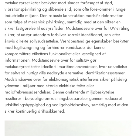
metaludstyrsetiketter beskytter mod skader forårsaget af stød,
vibrationspåvirkning og slibende slid, som ofte forekommer i tunge
industrielle miljøer. Den robuste konstruktion modstår deformation
som følge af mekanisk påvirkning, samtidig med at den sikrer en
sikker fastgørelse til udstyrsflader. Modstandsevne over for UV-stråling
sikrer, at udstyr udendørs forbliver korrekt identificeret, selv efter
årsvis direkte sollysudsættelse. Værdbestandige egenskaber beskytter
mod fugttrængning og forhindrer vandskade, der kunne
kompromittere etikettens funktionalitet eller læselighed af
informationen. Modstandsevne over for saltstøv gør
metaludstyrsetiketter ideelle til maritime anvendelser, hvor udsættelse
for saltvand hurtigt ville nedbryde alternative identifikationssystemer.
Modstandsevne over for elektromagnetisk interferens sikrer pålidelig
ydeevne i miljøer med stærke elektriske felter eller
radiofrekvensudsendelser. Denne omfattende miljøbeskyttelse
resulterer i betydelige omkostningsbesparelser gennem reduceret
udskiftningshyppighed og vedligeholdelseskrav, samtidig med at den
sikrer kontinuerlig driftssikkerhed.