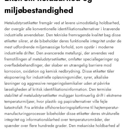
miljøbestandighed
Metaludstyrsetiketter fremgår ved at levere uimodståelig holdbarhed,
der overgår alle konventionelle identifikationsalternativer i krævende
industrielle anvendelser. Den tekniske fremragende kvalitet bag disse
etiketter sikrer, at de bibeholder deres funktionelle integritet under de
mest udfordrende miljømæssige forhold, som opstår i moderne
industrielle drifter. Den avancerede metallurgi, der anvendes ved
fremstillingen af metaludstyrsetiketter, omfatter speciallegeringer og
overfladebehandlinger, der skaber en utrængelig barriere mod
korrosion, oxidation og kemisk nedbrydning. Disse etiketter tåler
eksponering for industrielle opløsningsmidler, syrer, alkaliske
løsninger og aggressive rengøringskemikalier uden at påvirke
læseligheden af kritisk identifikationsinformation. Den termiske
stabilitet af metaludstyrsetiketter muliggør kontinuerlig drift i ekstreme
temperaturmiljøer, hvor plastik- og papiralternativer ville fejle
katastrofalt. Fra arktiske offshore-boringsplatforme til højtemperatur-
manufacturingprocesser bibeholder disse etiketter deres strukturelle
integritet og informationsklarhed over temperaturområder, der
spænder over flere hundrede grader. Den mekaniske holdbarhed af