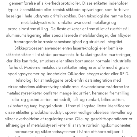
gennemførelse af sikkerhedsprotokoller. Disse etiketter indeholder
typisk laserstikkede eller kemisk stikkede oplysninger, som forbliver
læselige i hele udstyrets driftslivscyklus. Den teknologiske ramme bag
metaludstyrsetiketter omfatter avanceret metallurgi og
præcisionsfremstilling. De fleste etiketter er fremstillet af rustfrit stål,
aluminiumslegering eller specialiserede metalblandinger, der tilbyder
fremragende korrosionsbestandighed og strukturel integritet.
Stikkeprocessen anvender enten laserteknologi eller kemiske
stikketeknikker til at skabe permanente, forfalskningssikre markeringer,
der ikke kan fade, smudses eller slites bort under normale industrielle
forhold. Moderne metaludstyrsetiketter integreres ofte med digitale
sporingssystemer og indeholder QR-koder, stregerkoder eller RFID-
teknologi for at muliggøre problemfri dataintegration med
virksomhedens aktiverstyringsplatforme. Anvendelsesområderne for
metaludstyrsetiketter omfatter mange industrier, herunder fremstilling,
olie- og gasindustrien, minedrift, luft- og rumfart, bilindustrien,
skibsfart og tung byggeindustri. I fremstillingsfaciliteter identificerer
disse etiketter produktionsudstyr, sporer vedligeholdelsesintervaller og
sikrer overholdelse af reguleringskrav. Olie- og gasdriftsoperationer er
afhængige af metaludstyrsetiketter til at styre rørledningskomponenter,
boreudstyr og sikkerhedssystemer i hårde offshore-miljøer. I