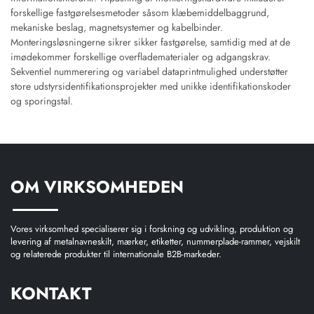
forskellige fastgørelsesmetoder såsom klæbemiddelbaggrund,
mekaniske beslag, magnetsystemer og kabelbinder.
Monteringsløsningerne sikrer sikker fastgørelse, samtidig med at de
imødekommer forskellige overfladematerialer og adgangskrav.
Sekventiel nummerering og variabel dataprintmulighed understøtter
store udstyrsidentifikationsprojekter med unikke identifikationskoder
og sporingstal.
OM VIRKSOMHEDEN
Vores virksomhed specialiserer sig i forskning og udvikling, produktion og
levering af metalnavneskilt, mærker, etiketter, nummerplade-rammer, vejskilt
og relaterede produkter til internationale B2B-markeder.
KONTAKT