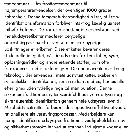
temperaturer – fra frostfagtemperaturer til
højtemperaturanvendelser, der overstiger 1000 grader
Fahrenheit. Denne temperaturbestandighed sikrer, at kritisk
identifikationsinformation forbliver intakt og læselig uanset
miljøforholdene. De korrosionsbestandige egenskaber ved
metaludstyrsetiketter medfører betydelige
omkostningsbesparelser ved at eliminere hyppige
udskiftninger af etiketter. Disse etiketter bevarer deres
strukturelle integritet, når de udsættes for kemikalier, syrer,
opløsningsmidler og andre ætsende stoffer, som ofte
forekommer i industrielle miljøer. Den permanente mærknings-
teknologi, der anvendes i metaludstyrsetiketter, skaber en
svindelsikker identifikation, som ikke kan ændres, fjernes eller
efterlignes uden tydelige tegn på manipulation. Denne
sikkerhedsfunktion beskytter værdifuldt udstyr mod tyveri og
sikrer autentisk identifikation gennem hele udstyrets levetid.
Metaludstyrsetiketter forbedrer den operative effektivitet ved at
rationalisere aktiverstyringsprocesser. Medarbejdere kan
hurtigt identificere udstyrspecifikationer, vedligeholdelseskrav
og sikkerhedsprotokoller ved at scannen indlejrede koder eller