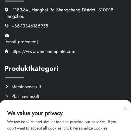
1183-8#, Hanghai Rd Shangcheng District, 310018
Hangzhou
+86-13346185958
[email protected]
https://www.oemnameplate.com
Produktkategori
Metalnavneskilt
Plastnavneskilt
Etiketter og Aftagelige Mærker
We value your privacy
Brugerdefinerede Kreativprodukter
We use cookies and similar tools to provide our services. If you
don't want to accept all cookies, click Personalize cookies.