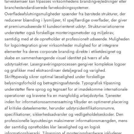
farveskemaer kan tilpasses virksomhedens brandingvejledninger eller
branchestandardiserede farvekodningssystemer.
Overfladeafslutningsmuligheder spænder fra børstede strukturer, der
reducerer blænding i lysmiljøer, til spejlfærdige overflader, der giver
et premiumudseende til kundeorienteret udstyr. Strukturvariationerne
understøtter også forskellige monteringsmetoder og miljøkrav,
samtidig med at de opretholder et professionelt udseende. Muligheden
for logointegration giver virksomheder mulighed for at integrere
elementer fra deres corporate branding direkte i etiketdesignet og
skabe en sammenhængende visuel identitet på tværs af alle
udstyrsaktiver. Lasergravéringsprocessen gengiver komplekse logoer
og grafikker med ekstraordinær detaljegrad og varighed.
Skrifttypevalg sikrer optimal læselighed under forskellige
belysningsforhold og betragtningsafstande. Typografisk tilpasning
understøtter flere sprog og tegnsæt for at imødekomme internationale
operationer og kravene fra en mangfoldig arbejdsstyrke. Tjenester
inden for informationssammensætning tilbyder en optimeret placering
af kritiske dataelementer, herunder udstyrsidentifikationsnumre,
specifikationer, sikkerhedsadvarsler og vedligeholdelseskoder. Den
professionelle layoutdesign maksimerer informationsmængden, mens
der samtidig opretholdes klar læselighed og en logisk
informationshierarki. Tilpasning af monteringshardware inkluderer