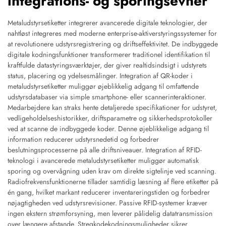
integrations- og sporingsevner
Metaludstyrsetiketter integrerer avancerede digitale teknologier, der
nahtløst integreres med moderne enterprise-aktiverstyringssystemer for
at revolutionere udstyrsregistrering og driftseffektivitet. De indbyggede
digitale kodningsfunktioner transformerer traditionel identifikation til
kraftfulde datastyringsværktøjer, der giver realtidsindsigt i udstyrets
status, placering og ydelsesmålinger. Integration af QR-koder i
metaludstyrsetiketter muliggør øjeblikkelig adgang til omfattende
udstyrsdatabaser via simple smartphone- eller scannerinteraktioner.
Medarbejdere kan straks hente detaljerede specifikationer for udstyret,
vedligeholdelseshistorikker, driftsparametre og sikkerhedsprotokoller
ved at scanne de indbyggede koder. Denne øjeblikkelige adgang til
information reducerer udstyrsnedetid og forbedrer
beslutningsprocesserne på alle driftsniveauer. Integration af RFID-
teknologi i avancerede metaludstyrsetiketter muliggør automatisk
sporing og overvågning uden krav om direkte sigtelinje ved scanning.
Radiofrekvensfunktionerne tillader samtidig læsning af flere etiketter på
én gang, hvilket markant reducerer inventareringstiden og forbedrer
nøjagtigheden ved udstyrsrevisioner. Passive RFID-systemer kræver
ingen ekstern strømforsyning, men leverer pålidelig datatransmission
over længere afstande. Stregkodekodningsmuligheder sikrer