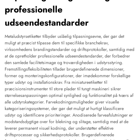
professionelle
udseendestandarder
Metaludstyrsetiketter tilbyder uslåelig tilpasningsevne, der gør det
muligt at præcist tilpasse dem til specifikke branchekrav,
virksomhedens brandingstandarder og driftsprotokoller, samtidig med
at de opretholder professionelle udseendestandarder, der forbedrer
den samlede facilitetsimage og troværdigheden i udstyrsstyring.
Fremstillingsfleksibiliteten tillader brugerdefinerede dimensioner,
former og monteringskonfigurationer, der imødekommer forskellige
typer udstyr og installationskrav. Fra miniatureetiketter til
præcisionsinstrumenter til store plader til tungt maskineri sikrer
størrelsesanpassningen optimal synlighed og funktionalitet på tværs af
alle udstyrskategorier. Farvekodningsmuligheder giver visuelle
kategoriseringssystemer, der gør det muligt at hurtigt klassificere
udstyr og identificere prioriteringer. Anodiserede farveafslutninger er
modstandsdygtige over for blekning og slitage, samtidig med at de
leverer permanent visuel kodning, der understøtter effektive
driftsprocesser og sikkerhedsprotokoller. Brugerdefinerede