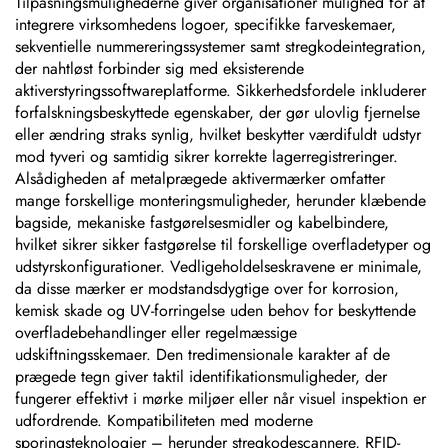
Tilpasningsmulighederne giver organisationer mulighed for at
integrere virksomhedens logoer, specifikke farveskemaer,
sekventielle nummereringssystemer samt stregkodeintegration,
der nahtløst forbinder sig med eksisterende
aktiverstyringssoftwareplatforme. Sikkerhedsfordele inkluderer
forfalskningsbeskyttede egenskaber, der gør ulovlig fjernelse
eller ændring straks synlig, hvilket beskytter værdifuldt udstyr
mod tyveri og samtidig sikrer korrekte lagerregistreringer.
Alsådigheden af metalprægede aktivermærker omfatter
mange forskellige monteringsmuligheder, herunder klæbende
bagside, mekaniske fastgørelsesmidler og kabelbindere,
hvilket sikrer sikker fastgørelse til forskellige overfladetyper og
udstyrskonfigurationer. Vedligeholdelseskravene er minimale,
da disse mærker er modstandsdygtige over for korrosion,
kemisk skade og UV-forringelse uden behov for beskyttende
overfladebehandlinger eller regelmæssige
udskiftningsskemaer. Den tredimensionale karakter af de
prægede tegn giver taktil identifikationsmuligheder, der
fungerer effektivt i mørke miljøer eller når visuel inspektion er
udfordrende. Kompatibiliteten med moderne
sporingsteknologier – herunder stregkodescannere, RFID-