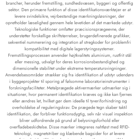
brancher, herunder fremstilling, sundhedsvæsen, byggeri og offentlig
sektor. Den primære funktion af disse identifikationsværktøjer er at
levere svindelsikre, vejrbestandige mærkningsløsninger, der
opretholder læselighed gennem hele levetiden af det mærkede udstyr.
Teknologiske funktioner omfatter præcisionsprægeevne, der
understøtter forskellige skriftstørrelser, brugerdefinerede grafikker,
sekventiel nummerering og integration af stregkoder for problemfri
kompatibilitet med digitale lagerstyringssystemer.
Fremstillingsprocessen anvender højtkvalitets aluminium, rustfrit stål
eller messing, udvalgt for deres korrosionsbestandighed og
dimensionelle stabilitet under ekstreme temperatursvingninger.
Anvendelsesområder strækker sig fra identifikation af udstyr udendørs
i byggeprojekter til sporing af følsomme laboratorieinstrumenter i
forskningsfaciliteter. Metalprægede aktivermærker udmærker sig i
situationer, hvor permanent identifikation kræves og ikke kan fjernes
eller ændres let, hvilket gør dem ideelle til tyveriforhindring og
overholdelse af reguleringskrav. De prægede tegn skaber taktil
identifikation, der forbliver funktionsdygtig, selv når visuel inspektion
bliver udfordrende på grund af belysningsforhold eller
overfladebeskidtelse. Disse mærker integreres nahtløst med RFID-
teknologi, magnetstriber og klæbende bagsider for at levere