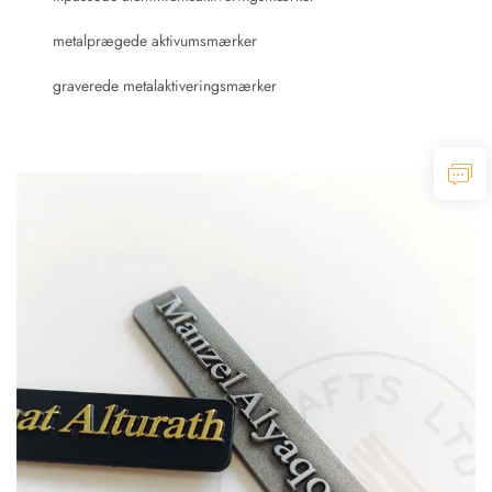
metalprægede aktivumsmærker
graverede metalaktiveringsmærker