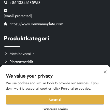
+86-13346185958
[email protected]
https://www.oemnameplate.com
Produktkategori
Metalnavneskilt
Plastnavneskilt
Etiketter og Aftagelige Mærker
We value your privacy
Brugerdefinerede Kreativprodukter
We use cookies and similar tools to provide our services. If you
don't want to accept all cookies, click Personalize cookies.
Accept all
Ophavsret © 2026 Hangzhou Qianxi Crafts CO., Ltd. Alle rettigheder
forbeholdes. -
Privatlivspolitik
Personalize cookies