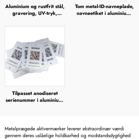
Aluminium og rustfrit stål,
Tom metal-ID-navneplade,
gravering, UV-tryk,
navneetiket i aluminium,
silkefiltrering, offsettryk,
skilt, mærke, badge,
metalnavneplader,
navneplade i rustfrit stål,
mærkeskilte, forhøjet
mærkeskilt
metalplade
Tilpasset anodiseret
serienummer i aluminium,
UV-tryk, silkefiltrering,
offsettryk,
metalbrandnavn, forhøjet
metallogo-plade
Metalprægede aktivermærker leverer ekstraordinær værdi
gennem deres uslåelige holdbarhed og modstandsdygtighed