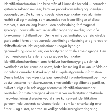
identifikationsfunktion i en bred vifte af klimatiske forhold – herunder
kystnære saltvandsmiljøer, kemiske produktionsanlæg og udendørs
byggepladser. De korrosionsbestandige egenskaber ved aluminium,
rustfrit stål og messing, som anvendes ved fremstillingen af disse
mærker, sikrer en lang levetid uden nedbrydning forårsaget af
syreregn, industrielle kemikalier eller rengøringsmidler, som ofte
forekommer i driftsmiljøer. Denne miljøbestandighed gør sig direkte
gældende i form af reducerede udskiftningomkostninger og forbedret
driftseffektivitet, idet organisationer undgår hyppige
genmærkningsprocedurer, der forstyrrer normale arbejdsgange. Den
tredimensionale karakter af de prægede tegn skaber
identifikationsfunktioner, som forbliver funktionsdygtige, selv når
overfladen er forurenet, da snavs, fedt eller maling ikke kan udfylde de
indhulede områder tilstrækkeligt til at skjule afgørende information.
Denne holdbarhed viser sig især værdifuld i produktionsmiljøer, hvor
udstyr udsættes for skærevæsker, smøremidler og slibende partikler,
hvilket hurtigt ville ødelægge alternative identifikationsmetoder.
Levetiden for metalprægede aktivermærker understøtter omfattende
livscyklusstyringsstrategier ved at sikre konsekvent identifikation
gennem hele udstyrets serviceperiode – som kan strække sig over
årtier – og sikrer, at præcise vedligeholdelsesregistreringer og