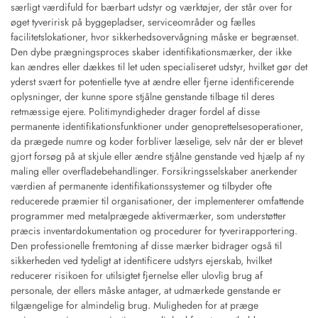
særligt værdifuld for bærbart udstyr og værktøjer, der står over for
øget tyveririsk på byggepladser, serviceområder og fælles
facilitetslokationer, hvor sikkerhedsovervågning måske er begrænset.
Den dybe prægningsproces skaber identifikationsmærker, der ikke
kan ændres eller dækkes til let uden specialiseret udstyr, hvilket gør det
yderst svært for potentielle tyve at ændre eller fjerne identificerende
oplysninger, der kunne spore stjålne genstande tilbage til deres
retmæssige ejere. Politimyndigheder drager fordel af disse
permanente identifikationsfunktioner under genoprettelsesoperationer,
da prægede numre og koder forbliver læselige, selv når der er blevet
gjort forsøg på at skjule eller ændre stjålne genstande ved hjælp af ny
maling eller overfladebehandlinger. Forsikringsselskaber anerkender
værdien af permanente identifikationssystemer og tilbyder ofte
reducerede præmier til organisationer, der implementerer omfattende
programmer med metalprægede aktivermærker, som understøtter
præcis inventardokumentation og procedurer for tyverirapportering.
Den professionelle fremtoning af disse mærker bidrager også til
sikkerheden ved tydeligt at identificere udstyrs ejerskab, hvilket
reducerer risikoen for utilsigtet fjernelse eller ulovlig brug af
personale, der ellers måske antager, at udmærkede genstande er
tilgængelige for almindelig brug. Muligheden for at præge