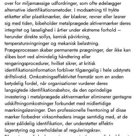
over for miljømæssige udfordringer, som ofte ødelægger
alternative identifikationsmetoder. I modsætning til trykte
etiketter eller plastikmærker, der blækrer, revner eller løsner
sig med tiden, bibeholder metalprægede aktivermærker deres
integritet og læselighed i årtier under ekstreme forhold –
herunder direkte sollys, kemisk påvirkning,
temperatursvingninger og mekanisk belastning.
Prægeprocessen skaber permanente prægninger, der ikke kan
slibes bort ved almindelig håndtering eller
rengøringsprocedurer, hvilket sikrer, at kritisk
identifikationsinformation forbliver tilgængelig i hele udstyrets
driftslivstid. Omkostningseffektivitet fremstår som en anden
betydelig fordel, når organisationer vurderer deres
langsigtede identifikationsbehov, da den oprindelige
investering i metalprægede aktivermærker eliminerer gentagne
udskiftningomkostninger forbundet med midlertidige
mærkningsløsninger. Den professionelle fremtoning af disse
mærker forbedrer virksomhedens image samtidig med, at de
sikrer pålidelig identifikation, der understøtter effektiv
lagerstyring og overholdelse af reguleringskrav.