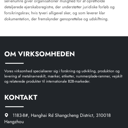
serienumre giver organisationer mulighed for at opretholde
detaljerede ejerskabsregistre, der understøtter juridiske forløb og
forsikringskrav, hvis tyveri alligevel sker, og som leverer klar
dokumentation, der fremskynder genoprettelse og udskiftning.
OM VIRKSOMHEDEN
Vores virksomhed specialiserer sig i forskning og udvikling, produktion og
levering af metalnavneskilt, mærker, etiketter, nummerplade-rammer, vejskilt
og relaterede produkter til internationale B2B-markeder.
KONTAKT
1183-8#, Hanghai Rd Shangcheng District, 310018
Hangzhou