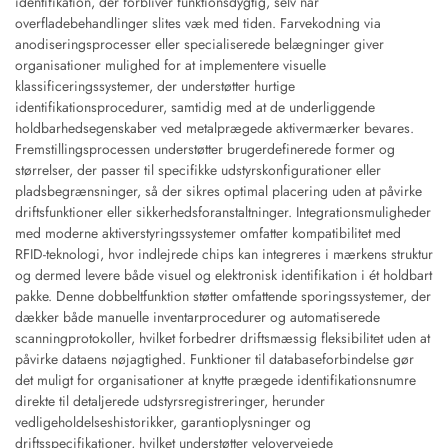
identifikation, der forbliver funktionsdygtig, selv når
overfladebehandlinger slites væk med tiden. Farvekodning via
anodiseringsprocesser eller specialiserede belægninger giver
organisationer mulighed for at implementere visuelle
klassificeringssystemer, der understøtter hurtige
identifikationsprocedurer, samtidig med at de underliggende
holdbarhedsegenskaber ved metalprægede aktivermærker bevares.
Fremstillingsprocessen understøtter brugerdefinerede former og
størrelser, der passer til specifikke udstyrskonfigurationer eller
pladsbegrænsninger, så der sikres optimal placering uden at påvirke
driftsfunktioner eller sikkerhedsforanstaltninger. Integrationsmuligheder
med moderne aktiverstyringssystemer omfatter kompatibilitet med
RFID-teknologi, hvor indlejrede chips kan integreres i mærkens struktur
og dermed levere både visuel og elektronisk identifikation i ét holdbart
pakke. Denne dobbeltfunktion støtter omfattende sporingssystemer, der
dækker både manuelle inventarprocedurer og automatiserede
scanningprotokoller, hvilket forbedrer driftsmæssig fleksibilitet uden at
påvirke dataens nøjagtighed. Funktioner til databaseforbindelse gør
det muligt for organisationer at knytte prægede identifikationsnumre
direkte til detaljerede udstyrsregistreringer, herunder
vedligeholdelseshistorikker, garantioplysninger og
driftsspecifikationer, hvilket understøtter velovervejede