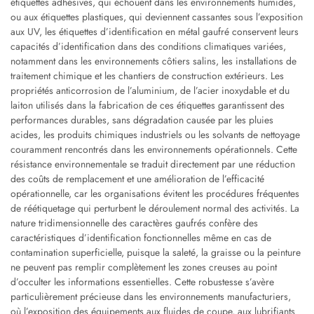
étiquettes adhésives, qui échouent dans les environnements humides,
ou aux étiquettes plastiques, qui deviennent cassantes sous l’exposition
aux UV, les étiquettes d’identification en métal gaufré conservent leurs
capacités d’identification dans des conditions climatiques variées,
notamment dans les environnements côtiers salins, les installations de
traitement chimique et les chantiers de construction extérieurs. Les
propriétés anticorrosion de l’aluminium, de l’acier inoxydable et du
laiton utilisés dans la fabrication de ces étiquettes garantissent des
performances durables, sans dégradation causée par les pluies
acides, les produits chimiques industriels ou les solvants de nettoyage
couramment rencontrés dans les environnements opérationnels. Cette
résistance environnementale se traduit directement par une réduction
des coûts de remplacement et une amélioration de l’efficacité
opérationnelle, car les organisations évitent les procédures fréquentes
de réétiquetage qui perturbent le déroulement normal des activités. La
nature tridimensionnelle des caractères gaufrés confère des
caractéristiques d’identification fonctionnelles même en cas de
contamination superficielle, puisque la saleté, la graisse ou la peinture
ne peuvent pas remplir complètement les zones creuses au point
d’occulter les informations essentielles. Cette robustesse s’avère
particulièrement précieuse dans les environnements manufacturiers,
où l’exposition des équipements aux fluides de coupe, aux lubrifiants