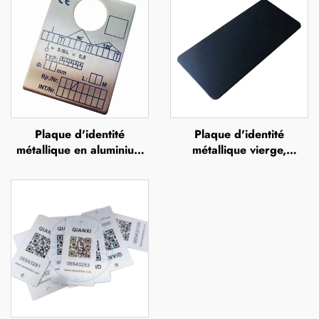
Plaque d'identité
Plaque d'identité
métallique en aluminium
métallique vierge,
ou en acier inoxydable,
étiquette d'identification
gravée, imprimée UV,
en aluminium, badge
sérigraphiée ou par
signalétique, plaque
impression offset, plaque
d'identité en acier
métallique en relief
inoxydable