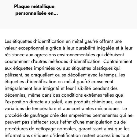
Plaque métallique
personnalisée en
aluminium anodisé avec
numéros de série gravés,
impression UV,
sérigraphie ou impression
Les étiquettes d'identification en métal gaufré offrent une
offset, plaque métallique
valeur exceptionnelle grâce à leur durabilité inégalée et à leur
en relief portant le nom
résistance aux agressions environnementales qui détruisent
de la marque
couramment d'autres méthodes d'identification. Contrairement
aux étiquettes imprimées ou aux étiquettes plastiques qui
pâlissent, se craquellent ou se décollent avec le temps, les
étiquettes d'identification en métal gaufré conservent
intégralement leur intégrité et leur lisibilité pendant des
décennies, même dans des conditions extrêmes telles que
l'exposition directe au soleil, aux produits chimiques, aux
variations de température et aux contraintes mécaniques. Le
procédé de gaufrage crée des empreintes permanentes qui ne
peuvent pas s'effacer sous l'effet d'une manipulation ou de
procédures de nettoyage normales, garantissant ainsi que les
informations critiques d'identification restent accessibles tout