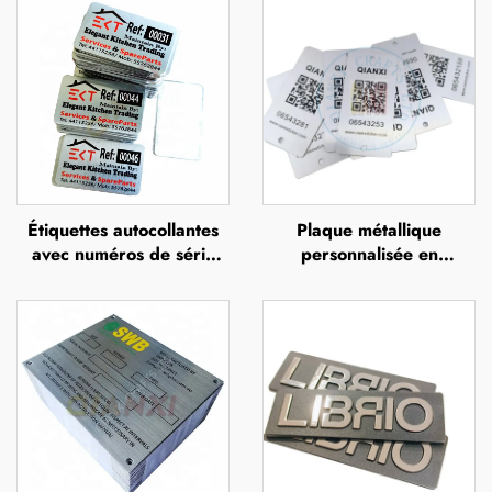
Étiquettes autocollantes
Plaque métallique
avec numéros de série
personnalisée en
gravés au laser sur
aluminium anodisé avec
support adhésif en
numéros de série gravés,
aluminium
impression UV,
sérigraphie ou impression
offset, plaque métallique
en relief portant le nom
de la marque