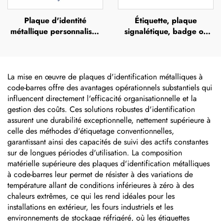
Plaque d'identité
Étiquette, plaque
métallique personnalisée
signalétique, badge ou
gravée, plaque
bouton personnalisé avec
commémorative en acier
logo, support en alliage
inoxydable gravée,
de zinc brossé
plaque d'identité avec
La mise en œuvre de plaques d'identification métalliques à
logo
code-barres offre des avantages opérationnels substantiels qui
influencent directement l'efficacité organisationnelle et la
gestion des coûts. Ces solutions robustes d'identification
assurent une durabilité exceptionnelle, nettement supérieure à
celle des méthodes d'étiquetage conventionnelles,
garantissant ainsi des capacités de suivi des actifs constantes
sur de longues périodes d'utilisation. La composition
matérielle supérieure des plaques d'identification métalliques
à code-barres leur permet de résister à des variations de
température allant de conditions inférieures à zéro à des
chaleurs extrêmes, ce qui les rend idéales pour les
installations en extérieur, les fours industriels et les
environnements de stockage réfrigéré, où les étiquettes