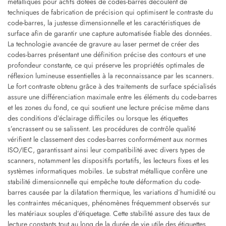
métalliques pour actifs dotées de codes-barres découlent de
techniques de fabrication de précision qui optimisent le contraste du
code-barres, la justesse dimensionnelle et les caractéristiques de
surface afin de garantir une capture automatisée fiable des données.
La technologie avancée de gravure au laser permet de créer des
codes-barres présentant une définition précise des contours et une
profondeur constante, ce qui préserve les propriétés optimales de
réflexion lumineuse essentielles à la reconnaissance par les scanners.
Le fort contraste obtenu grâce à des traitements de surface spécialisés
assure une différenciation maximale entre les éléments du code-barres
et les zones du fond, ce qui soutient une lecture précise même dans
des conditions d’éclairage difficiles ou lorsque les étiquettes
s’encrassent ou se salissent. Les procédures de contrôle qualité
vérifient le classement des codes-barres conformément aux normes
ISO/IEC, garantissant ainsi leur compatibilité avec divers types de
scanners, notamment les dispositifs portatifs, les lecteurs fixes et les
systèmes informatiques mobiles. Le substrat métallique confère une
stabilité dimensionnelle qui empêche toute déformation du code-
barres causée par la dilatation thermique, les variations d’humidité ou
les contraintes mécaniques, phénomènes fréquemment observés sur
les matériaux souples d’étiquetage. Cette stabilité assure des taux de
lecture constants tout au long de la durée de vie utile des étiquettes