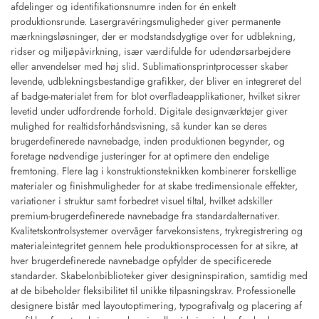
afdelinger og identifikationsnumre inden for én enkelt
produktionsrunde. Lasergravéringsmuligheder giver permanente
mærkningsløsninger, der er modstandsdygtige over for udblekning,
ridser og miljøpåvirkning, især værdifulde for udendørsarbejdere
eller anvendelser med høj slid. Sublimationsprintprocesser skaber
levende, udblekningsbestandige grafikker, der bliver en integreret del
af badge-materialet frem for blot overfladeapplikationer, hvilket sikrer
levetid under udfordrende forhold. Digitale designværktøjer giver
mulighed for realtidsforhåndsvisning, så kunder kan se deres
brugerdefinerede navnebadge, inden produktionen begynder, og
foretage nødvendige justeringer for at optimere den endelige
fremtoning. Flere lag i konstruktionsteknikken kombinerer forskellige
materialer og finishmuligheder for at skabe tredimensionale effekter,
variationer i struktur samt forbedret visuel tiltal, hvilket adskiller
premium-brugerdefinerede navnebadge fra standardalternativer.
Kvalitetskontrolsystemer overvåger farvekonsistens, trykregistrering og
materialeintegritet gennem hele produktionsprocessen for at sikre, at
hver brugerdefinerede navnebadge opfylder de specificerede
standarder. Skabelonbiblioteker giver designinspiration, samtidig med
at de bibeholder fleksibilitet til unikke tilpasningskrav. Professionelle
designere bistår med layoutoptimering, typografivalg og placering af