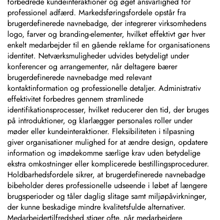
forbedrede kundeinteraktioner og øget ansvarlighed for
professionel adfærd. Markedsføringsfordele opstår fra
brugerdefinerede navnebadge, der integrerer virksomhedens
logo, farver og branding-elementer, hvilket effektivt gør hver
enkelt medarbejder til en gående reklame for organisationens
identitet. Netværksmuligheder udvides betydeligt under
konferencer og arrangementer, når deltagere bærer
brugerdefinerede navnebadge med relevant
kontaktinformation og professionelle detaljer. Administrativ
effektivitet forbedres gennem strømlinede
identifikationsprocesser, hvilket reducerer den tid, der bruges
på introduktioner, og klarlægger personales roller under
møder eller kundeinteraktioner. Fleksibiliteten i tilpasning
giver organisationer mulighed for at ændre design, opdatere
information og imødekomme særlige krav uden betydelige
ekstra omkostninger eller komplicerede bestillingsprocedurer.
Holdbarhedsfordele sikrer, at brugerdefinerede navnebadge
bibeholder deres professionelle udseende i løbet af længere
brugsperioder og tåler daglig slitage samt miljøpåvirkninger,
der kunne beskadige mindre kvalitetsfulde alternativer.
Medarbejdertilfredshed stiger ofte, når medarbejdere