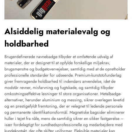
Alsiddelig materialevalg og
holdbarhed
Brugerdefinerede navnebadge tilbyder et omfattende udvalg af
materialer, der er designet til at opfylde forskellige miljøkrav,
brugsmønstre og budgetovervejelser, samtidig med at de opretholder
professionelle standarder for udseende. Premium-kunststofunderlag
giver fremragende holdbarhed til indendørs anvendelse, idet de
modstår revner, misfarvning og fugtskade, og samtidig tilbyder
omkostningseffektive løsninger til store organisationer. Metalbadge-
alternativer, herunder aluminium og messing, sikrer overlegen levetid
og en prestigefyldt fremtoning, der er velegnet til ledende personale
og permanente identifikationsformål. Magnetiske bagsider eliminerer
huller i tøjet fra nåle, mens de samtidig sikrer en sikker fastgørelse –
især fordelagtigt for sundhedsprofessionelle og medarbejdere med
kundekontakt, der ofte skifter uniformer. Fleksible materialer kan