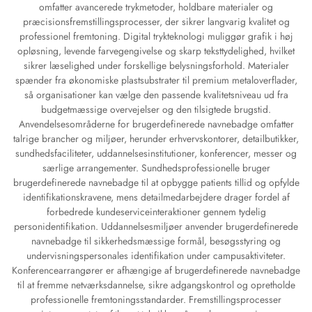
omfatter avancerede trykmetoder, holdbare materialer og
præcisionsfremstillingsprocesser, der sikrer langvarig kvalitet og
professionel fremtoning. Digital trykteknologi muliggør grafik i høj
opløsning, levende farvegengivelse og skarp teksttydelighed, hvilket
sikrer læselighed under forskellige belysningsforhold. Materialer
spænder fra økonomiske plastsubstrater til premium metaloverflader,
så organisationer kan vælge den passende kvalitetsniveau ud fra
budgetmæssige overvejelser og den tilsigtede brugstid.
Anvendelsesområderne for brugerdefinerede navnebadge omfatter
talrige brancher og miljøer, herunder erhvervskontorer, detailbutikker,
sundhedsfaciliteter, uddannelsesinstitutioner, konferencer, messer og
særlige arrangementer. Sundhedsprofessionelle bruger
brugerdefinerede navnebadge til at opbygge patients tillid og opfylde
identifikationskravene, mens detailmedarbejdere drager fordel af
forbedrede kundeserviceinteraktioner gennem tydelig
personidentifikation. Uddannelsesmiljøer anvender brugerdefinerede
navnebadge til sikkerhedsmæssige formål, besøgsstyring og
undervisningspersonales identifikation under campusaktiviteter.
Konferencearrangører er afhængige af brugerdefinerede navnebadge
til at fremme netværksdannelse, sikre adgangskontrol og opretholde
professionelle fremtoningsstandarder. Fremstillingsprocesser