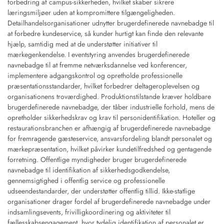
forbedring af campus-sikkerheden, hvilket skaber sikrere
læringsmiljøer uden at kompromittere tilgængeligheden.
Detailhandelsorganisationer udnytter brugerdefinerede navnebadge til
at forbedre kundeservice, så kunder hurtigt kan finde den relevante
hjælp, samtidig med at de understøtter initiativer til
mærkegenkendelse. I eventstyring anvendes brugerdefinerede
navnebadge til at fremme netværksdannelse ved konferencer,
implementere adgangskontrol og opretholde professionelle
præsentationsstandarder, hvilket forbedrer deltageroplevelsen og
organisationens troværdighed. Produktionstilstande kræver holdbare
brugerdefinerede navnebadge, der tåber industrielle forhold, mens de
opretholder sikkerhedskrav og krav til personidentifikation. Hoteller og
restaurationsbranchen er afhængig af brugerdefinerede navnebadge
for fremragende gæsteservice, ansvarsfordeling blandt personalet og
mærkepræsentation, hvilket påvirker kundetilfredshed og gentagende
forretning. Offentlige myndigheder bruger brugerdefinerede
navnebadge til identifikation af sikkerhedsgodkendelse,
gennemsigtighed i offentlig service og professionelle
udseendestandarder, der understøtter offentlig tillid. Ikke-statlige
organisationer drager fordel af brugerdefinerede navnebadge under
indsamlingsevents, frivilligkoordinering og aktiviteter til
fællesskabsengagement, hvor tydelig identifikation af personalet er