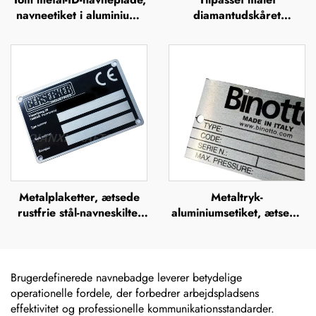
navneetiket i aluminium,
diamantudskåret
skilt, mærke, badge,
aluminiumsnavneplade,
navneplade i rustfrit stål,
metallogo-plade
mærkeskilt
Metalplaketter, ætsede
Metaltryk-
rustfrie stål-navneskilte,
aluminiumsetiket, ætsede
rustfrit stål-graverede
rustfrie stål-navneskilte,
logo-navneskilte
mærker, lasergraverede,
anodiserede sølvfarvede
aluminiums-
Brugerdefinerede navnebadge leverer betydelige
maskinnavneskilte
operationelle fordele, der forbedrer arbejdspladsens
effektivitet og professionelle kommunikationsstandarder.