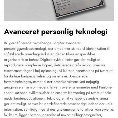
Avanceret personlig teknologi
Brugerdefinerede navnebadge udnytter avanceret
personliggørelsesteknologi, der omdanner standard identifikation til
sofistikerede brandingværktøjer, der er tilpasset specifikke
organisatoriske behov. Digitale trykfaciliteter gør det muligt at
reproducere komplekse logoer, detaljerede grafikker og præcise
tekstformateringer i høj opløsning, så klarhed opretholdes på tværs af
forskellige badgestørrelser og materialer. Avancerede
farvematchningssystemer sikrer brandkonsistens ved nøjagtig
gengivelse af virksomhedens farver i overensstemmelse med Pantone-
specifikationer, hvilket skaber en ensartet fremtoning på tværs af hele
medarbejderpopulationen. Teknologien til variabel dataudskrivning
gør det muligt, at hver brugerdefinerede navnebadge indeholder unik
information, samtidig med at designelementerne forbliver konsekvente,
hvilket muliggør personliggørelse af navne, stillingsbetegnelser,