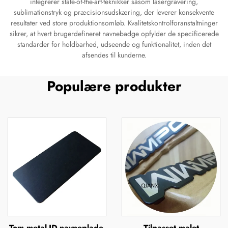
integrerer state-of-the-art-teknikker såsom lasergravering,
sublimationstryk og præcisionsudskæring, der leverer konsekvente
resultater ved store produktionsomløb. Kvalitetskontrolforanstaltninger
sikrer, at hvert brugerdefineret navnebadge opfylder de specificerede
standarder for holdbarhed, udseende og funktionalitet, inden det
afsendes til kunderne.
Populære produkter
Tom metal-ID-navneplade,
Tilpasset malet