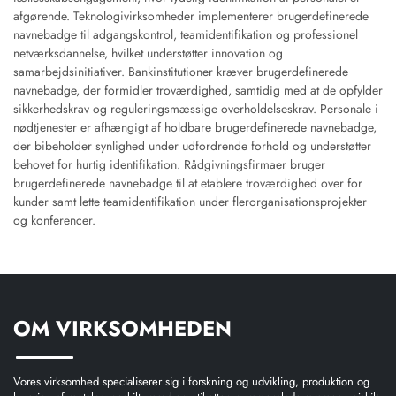
afgørende. Teknologivirksomheder implementerer brugerdefinerede
navnebadge til adgangskontrol, teamidentifikation og professionel
netværksdannelse, hvilket understøtter innovation og
samarbejdsinitiativer. Bankinstitutioner kræver brugerdefinerede
navnebadge, der formidler troværdighed, samtidig med at de opfylder
sikkerhedskrav og reguleringsmæssige overholdelseskrav. Personale i
nødtjenester er afhængigt af holdbare brugerdefinerede navnebadge,
der bibeholder synlighed under udfordrende forhold og understøtter
behovet for hurtig identifikation. Rådgivningsfirmaer bruger
brugerdefinerede navnebadge til at etablere troværdighed over for
kunder samt lette teamidentifikation under flerorganisationsprojekter
og konferencer.
OM VIRKSOMHEDEN
Vores virksomhed specialiserer sig i forskning og udvikling, produktion og