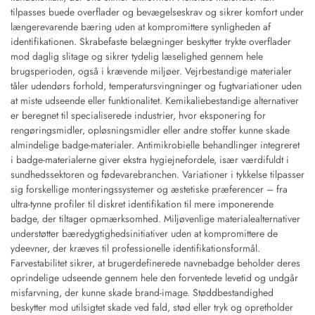
tilpasses buede overflader og bevægelseskrav og sikrer komfort under
længerevarende bæring uden at kompromittere synligheden af
identifikationen. Skrabefaste belægninger beskytter trykte overflader
mod daglig slitage og sikrer tydelig læselighed gennem hele
brugsperioden, også i krævende miljøer. Vejrbestandige materialer
tåler udendørs forhold, temperatursvingninger og fugtvariationer uden
at miste udseende eller funktionalitet. Kemikaliebestandige alternativer
er beregnet til specialiserede industrier, hvor eksponering for
rengøringsmidler, opløsningsmidler eller andre stoffer kunne skade
almindelige badge-materialer. Antimikrobielle behandlinger integreret
i badge-materialerne giver ekstra hygiejnefordele, især værdifuldt i
sundhedssektoren og fødevarebranchen. Variationer i tykkelse tilpasser
sig forskellige monteringssystemer og æstetiske præferencer – fra
ultra-tynne profiler til diskret identifikation til mere imponerende
badge, der tiltager opmærksomhed. Miljøvenlige materialealternativer
understøtter bæredygtighedsinitiativer uden at kompromittere de
ydeevner, der kræves til professionelle identifikationsformål.
Farvestabilitet sikrer, at brugerdefinerede navnebadge beholder deres
oprindelige udseende gennem hele den forventede levetid og undgår
misfarvning, der kunne skade brand-image. Støddbestandighed
beskytter mod utilsigtet skade ved fald, stød eller tryk og opretholder