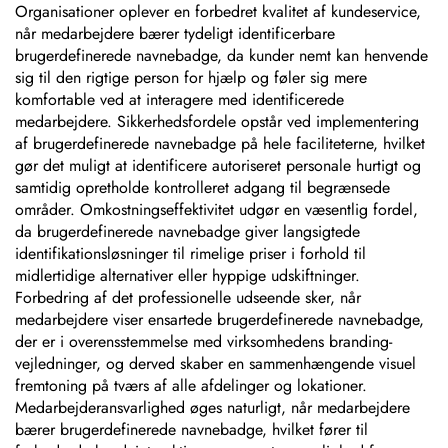
Organisationer oplever en forbedret kvalitet af kundeservice,
når medarbejdere bærer tydeligt identificerbare
brugerdefinerede navnebadge, da kunder nemt kan henvende
sig til den rigtige person for hjælp og føler sig mere
komfortable ved at interagere med identificerede
medarbejdere. Sikkerhedsfordele opstår ved implementering
af brugerdefinerede navnebadge på hele faciliteterne, hvilket
gør det muligt at identificere autoriseret personale hurtigt og
samtidig opretholde kontrolleret adgang til begrænsede
områder. Omkostningseffektivitet udgør en væsentlig fordel,
da brugerdefinerede navnebadge giver langsigtede
identifikationsløsninger til rimelige priser i forhold til
midlertidige alternativer eller hyppige udskiftninger.
Forbedring af det professionelle udseende sker, når
medarbejdere viser ensartede brugerdefinerede navnebadge,
der er i overensstemmelse med virksomhedens branding-
vejledninger, og derved skaber en sammenhængende visuel
fremtoning på tværs af alle afdelinger og lokationer.
Medarbejderansvarlighed øges naturligt, når medarbejdere
bærer brugerdefinerede navnebadge, hvilket fører til