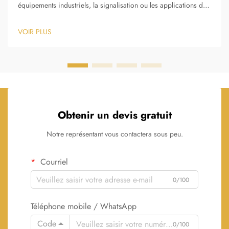
équipements industriels, la signalisation ou les applications de
marquage, la décision entre une plaque signalétique métallique
et des alternatives en plastique a un impact significatif sur les
VOIR PLUS
performances à long terme et sur l’efficacité économique.
Obtenir un devis gratuit
Notre représentant vous contactera sous peu.
Courriel
0/100
Téléphone mobile / WhatsApp
Code
0/100