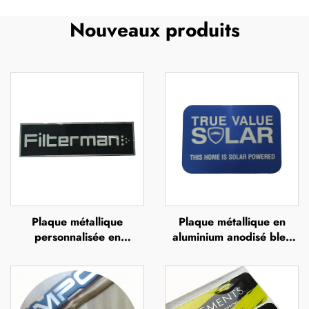
Nouveaux produits
Plaque métallique
Plaque métallique en
personnalisée en
aluminium anodisé bleu
aluminium anodisé noir,
ou en acier inoxydable,
avec impression UV,
avec impression UV,
sérigraphie ou impression
sérigraphie ou impression
offset, plaque métallique
offset, plaque métallique