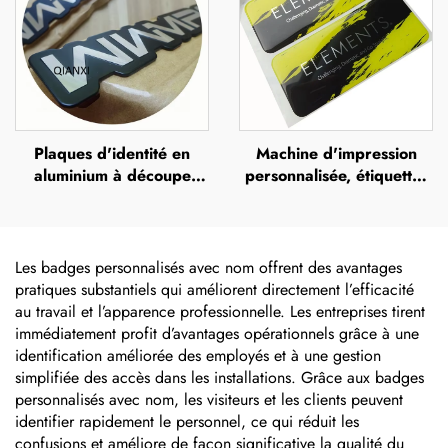
en relief portant le nom
en relief portant le nom
de la marque
de la marque
Plaques d'identité en
Machine d'impression
aluminium à découpe
personnalisée, étiquettes
diamant personnalisées et
en polyuréthane
peintes, plaque
transparente avec effet
métallique avec logo
dôme (doming),
autocollants 3D en résine
Les badges personnalisés avec nom offrent des avantages
époxy
pratiques substantiels qui améliorent directement l’efficacité
au travail et l’apparence professionnelle. Les entreprises tirent
immédiatement profit d’avantages opérationnels grâce à une
identification améliorée des employés et à une gestion
simplifiée des accès dans les installations. Grâce aux badges
personnalisés avec nom, les visiteurs et les clients peuvent
identifier rapidement le personnel, ce qui réduit les
confusions et améliore de façon significative la qualité du