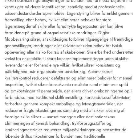
sikkerhedsmæssige bekymringer forbundet med, at medarbejdere må
vente uger på deres identifikation, samtidig med at professionelle
udseendestandarder opretholdes. Lagerstyring bliver forenklet gennem
fremstilling efter behov, hvilket eliminerer behovet for store
lagermængder af skilte eller forudtrykte lagerposter, der kan blive
forældede på grund af organisatoriske ændringer. Digital
filopbevaring sikrer, at skiltdesigns forbliver tilgængelige til fremtidige
genbestillinger, ændringer eller udvidelser uden behov for fysisk
opbevaring eller risiko for tab af skabeloner. Skalerbarhed understøtter
vækst fra enkeltskilte til store koncernimplementeringer uden at skifte
leverandør eller forhandle nye vilkår, hvilket sikrer konsistens og
pålidelighed, når organisationer udvider sig. Automatiseret
kvalitetskontrol reducerer defektrater og eliminerer behovet for manuel
inspektion, hvilket sikrer konsekvente resultater samt minimerer spild
og omkostninger til genarbejde, der ellers driver omkostningerne op i
forbindelse med traditionel skiltfremstilling. Forsendelseseffektiviteten
forbedres gennem kompakt emballage og letvægtsmaterialer, der
reducerer fragtomkostningerne, samtidig med at sikker levering af
færdige skilte sikres – uanset mængde eller destinationskrav.
Elimineringen af kemisk behandling, trykforbrugsstoffer og
lamineringmaterialer reducerer miljøpåvirkningen og nedsætter de
løbende driftsomkostninger forbundet med traditionelle