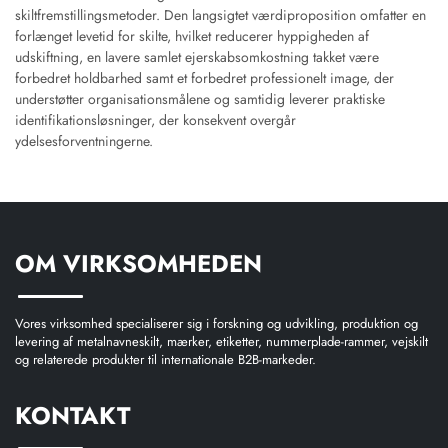
skiltfremstillingsmetoder. Den langsigtet værdiproposition omfatter en
forlænget levetid for skilte, hvilket reducerer hyppigheden af
udskiftning, en lavere samlet ejerskabsomkostning takket være
forbedret holdbarhed samt et forbedret professionelt image, der
understøtter organisationsmålene og samtidig leverer praktiske
identifikationsløsninger, der konsekvent overgår
ydelsesforventningerne.
OM VIRKSOMHEDEN
Vores virksomhed specialiserer sig i forskning og udvikling, produktion og
levering af metalnavneskilt, mærker, etiketter, nummerplade-rammer, vejskilt
og relaterede produkter til internationale B2B-markeder.
KONTAKT