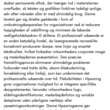
skaber permanente aftryk, der trænger ind i materialernes
overflader, så teksten og grafikken forbliver tydeligt synlige,
selv efter måneder eller år med almindelig brug. Denne
levetid gør sig direkte gældende i form af
omkostningsbesparelser for organisationer ved at reducere
hyppigheden af udskiftning og minimere de løbende
vedligeholdelseskrav til skiltene. Et professionelt udseende er
en anden betydelig fordel, da lasergraverede navneskilte
konsekvent producerer skarpe, rene linjer og ensartet
tekstkvalitet, hvilket forbedrer virksomhedens corporate image
og medarbejdernes præsentation. Den præcise
fremstillingsproces eliminerer almindelige problemer
forbundet med trykte skilte, såsom blækudsmiring,
farveblekning eller limfejl, som kan underminere det
professionelle udseende over tid. Fleksibiliteten i tilpasning
giver organisationer mulighed for at integrere specifikke
designelementer, herunder virksomhedens logo,
afdelingsidentifikationer, medarbejderfotos og variable
dataplaner uden yderligere værktøjs- eller
opsætningsomkostninger. Denne tilpasningsevne gør