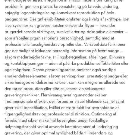
problemfri gennem præcis farvematchning på farvede underlag,
nøjagtig logoanbringelse og konsekvent reproduktion på hele
badgeordrer. Designfleksibiliteten omfatter også valg af skrifttype, idet
lasersystemer kan gravere næsten enhver skrifttype – herunder
brugerdefinerede skrifttyper, kursivstilarter og dekorative elementer –
som afspejler organisationens personlighed, samtidig med at
professionelle læselighedskrav opretholdes. Variabel-data-funktioner
gør det muligt at inkludere personlig information på hvert badge –
såsom medarbejdernavne, stillingsbetegnelser, afdelinger, ID-numre
og kontaktoplysninger – uden at påvirke produktionseffektiviteten eller
øge stykprisen. Denne personliggørelse omfatter også særlige
anerkendelseselementer, såsom servicepriser, præstationsbadge eller
sikkerhedsgodkendelsesindikatorer, som kan integreres allerede ved
den første produktion eller tilføjes senere via sekundære
graveringsteknikker. Flerniveau-graveringsmetoder skaber
tredimensionale effekter, der forbedrer visuel tiltalende kvalitet samt
giver taktil identifikation, hvilket er værdifuldt for overholdelse af
tilgængelighedskrav og professionel distinktion. Optimering af
farvekontrast sikrer maksimal læselighed under forskellige
belysningsforhold ved at anvende kombinationer af underlag og
gravering, der giver optimal synlighed både til indendørs og