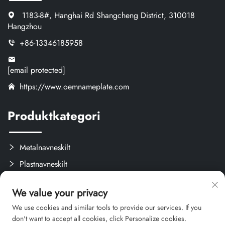
1183-8#, Hanghai Rd Shangcheng District, 310018
Hangzhou
+86-13346185958
[email protected]
https://www.oemnameplate.com
Produktkategori
Metalnavneskilt
Plastnavneskilt
Etiketter og Aftagelige Mærker
We value your privacy
Brugerdefinerede Kreativprodukter
We use cookies and similar tools to provide our services. If you
don't want to accept all cookies, click Personalize cookies.