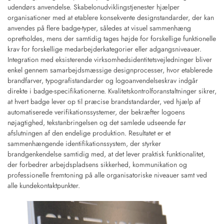
udendørs anvendelse. Skabelonudviklingstjenester hjælper
organisationer med at etablere konsekvente designstandarder, der kan
anvendes på flere badge-typer, således at visuel sammenhæng
opretholdes, mens der samtidig tages højde for forskellige funktionelle
krav for forskellige medarbejderkategorier eller adgangsniveauer.
Integration med eksisterende virksomhedsidentitetsvejledninger bliver
enkel gennem samarbejdsmæssige designprocesser, hvor etablerede
brandfarver, typografistandarder og logoanvendelseskrav indgår
direkte i badge-specifikationerne. Kvalitetskontrolforanstaltninger sikrer,
at hvert badge lever op til præcise brandstandarder, ved hjælp af
automatiserede verifikationssystemer, der bekræfter logoens
nøjagtighed, tekstanbringelsen og det samlede udseende før
afslutningen af den endelige produktion. Resultatet er et
sammenhængende identifikationssystem, der styrker
brandgenkendelse samtidig med, at det lever praktisk funktionalitet,
der forbedrer arbejdspladsens sikkerhed, kommunikation og
professionelle fremtoning på alle organisatoriske niveauer samt ved
alle kundekontaktpunkter.