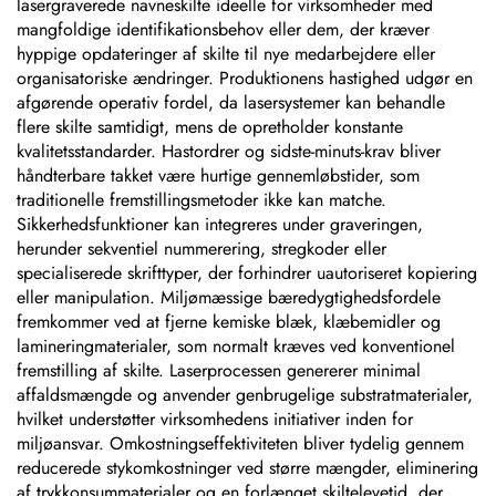
lasergraverede navneskilte ideelle for virksomheder med
mangfoldige identifikationsbehov eller dem, der kræver
hyppige opdateringer af skilte til nye medarbejdere eller
organisatoriske ændringer. Produktionens hastighed udgør en
afgørende operativ fordel, da lasersystemer kan behandle
flere skilte samtidigt, mens de opretholder konstante
kvalitetsstandarder. Hastordrer og sidste-minuts-krav bliver
håndterbare takket være hurtige gennemløbstider, som
traditionelle fremstillingsmetoder ikke kan matche.
Sikkerhedsfunktioner kan integreres under graveringen,
herunder sekventiel nummerering, stregkoder eller
specialiserede skrifttyper, der forhindrer uautoriseret kopiering
eller manipulation. Miljømæssige bæredygtighedsfordele
fremkommer ved at fjerne kemiske blæk, klæbemidler og
lamineringmaterialer, som normalt kræves ved konventionel
fremstilling af skilte. Laserprocessen genererer minimal
affaldsmængde og anvender genbrugelige substratmaterialer,
hvilket understøtter virksomhedens initiativer inden for
miljøansvar. Omkostningseffektiviteten bliver tydelig gennem
reducerede stykomkostninger ved større mængder, eliminering
af trykkonsummaterialer og en forlænget skiltelevetid, der