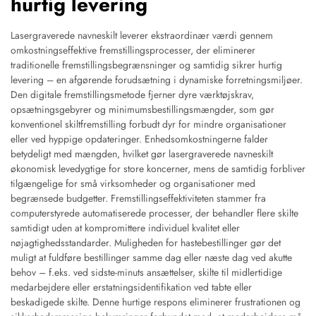
hurtig levering
Lasergraverede navneskilt leverer ekstraordinær værdi gennem
omkostningseffektive fremstillingsprocesser, der eliminerer
traditionelle fremstillingsbegrænsninger og samtidig sikrer hurtig
levering – en afgørende forudsætning i dynamiske forretningsmiljøer.
Den digitale fremstillingsmetode fjerner dyre værktøjskrav,
opsætningsgebyrer og minimumsbestillingsmængder, som gør
konventionel skiltfremstilling forbudt dyr for mindre organisationer
eller ved hyppige opdateringer. Enhedsomkostningerne falder
betydeligt med mængden, hvilket gør lasergraverede navneskilt
økonomisk levedygtige for store koncerner, mens de samtidig forbliver
tilgængelige for små virksomheder og organisationer med
begrænsede budgetter. Fremstillingseffektiviteten stammer fra
computerstyrede automatiserede processer, der behandler flere skilte
samtidigt uden at kompromittere individuel kvalitet eller
nøjagtighedsstandarder. Muligheden for hastebestillinger gør det
muligt at fuldføre bestillinger samme dag eller næste dag ved akutte
behov – f.eks. ved sidste-minuts ansættelser, skilte til midlertidige
medarbejdere eller erstatningsidentifikation ved tabte eller
beskadigede skilte. Denne hurtige respons eliminerer frustrationen og