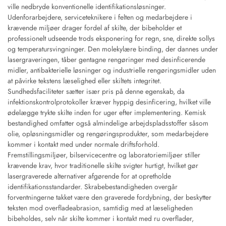
ville nedbryde konventionelle identifikationsløsninger.
Udenforarbejdere, serviceteknikere i felten og medarbejdere i
krævende miljøer drager fordel af skilte, der bibeholder et
professionelt udseende trods eksponering for regn, sne, direkte sollys
og temperatursvingninger. Den molekylære binding, der dannes under
lasergraveringen, tåber gentagne rengøringer med desinficerende
midler, antibakterielle løsninger og industrielle rengøringsmidler uden
at påvirke tekstens læselighed eller skiltets integritet.
Sundhedsfaciliteter sætter især pris på denne egenskab, da
infektionskontrolprotokoller kræver hyppig desinficering, hvilket ville
ødelægge trykte skilte inden for uger efter implementering. Kemisk
bestandighed omfatter også almindelige arbejdspladsstoffer såsom
olie, opløsningsmidler og rengøringsprodukter, som medarbejdere
kommer i kontakt med under normale driftsforhold.
Fremstillingsmiljøer, bilservicecentre og laboratoriemiljøer stiller
krævende krav, hvor traditionelle skilte svigter hurtigt, hvilket gør
lasergraverede alternativer afgørende for at opretholde
identifikationsstandarder. Skrabebestandigheden overgår
forventningerne takket være den graverede fordybning, der beskytter
teksten mod overfladeabrasion, samtidig med at læseligheden
bibeholdes, selv når skilte kommer i kontakt med ru overflader,