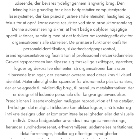
udseende, der bevares tydeligt gennem langvarig brug. Den
teknologiske grundlag for disse badgestøtter computerstyrede
lasersystemer, der kan præcist justere stråleintensitet, hastighed og
fokus for at opnå konsekvente resultater ved store produktionsomfang.
Denne automatisering sikrer, at hvert badge opfylder nøjagtige
specifikationer, samtidig med at det forbliver omkostningseffektivt for
organisationer i alle størrelser. De primære funktioner omfatter
personaleidentifikation, sikkerhedsadgangskontrol,
brandrepræsentation og facilitation af professionel netværksdannelse.
Graveringsprocessen kan tilpasse sig forskellige skrifttyper, størrelser,
logoer og dekorative elementer, så organisationer kan skabe
tilpassede løsninger, der stemmer overens med deres krav til visuel
identitet. Materialmuligheder spænder fra økonomiske plastvarianters,
der er velegnede til midlertidig brug, til premium metalalternativer, der
er designet til ledende personale eller langvarige anvendelser.
Præcisionen i laserteknologien muliggør reproduktion af fine detaljer,
hvilket gør det muligt at inkludere komplekse logoer, små tekster og
intrikate designs uden at kompromittere læseligheden eller det visuelle
indtryk. Disse badgestøtter anvendes i mange sammenhænge,
herunder sundhedsvæsenet, erhvervsmiljøer, uddannelsesinstitutioner,
detailforretninger, hoteller og offentlige myndigheder.