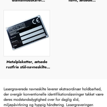
diamantudskåret
navn, ætsede
aluminiumsnavneplade,
metalnavneskilt i rustfrit
metallogo-plade
stål med logo
Metalplaketter, ætsede
rustfrie stål-navneskilte,
rustfrit stål-graverede
logo-navneskilte
Lasergraverede navneskilte leverer ekstraordinær holdbarhed,
der overgår konventionelle identifikationsløsninger takket være
deres modstandsdygtighed over for daglig slid,
miljøpåvirkning og hyppig håndtering. Lasergraveringen