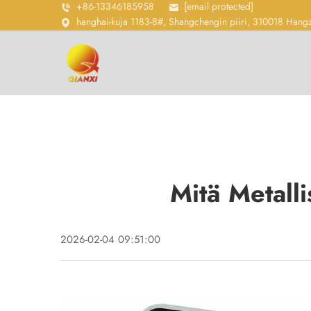
+86-13346185958
[email protected]
hanghai-kuja 1183-8#, Shangchengin piiri, 310018 Hang
Mitä Metalli
2026-02-04 09:51:00