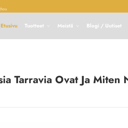
zhou
Etusivu
Tuotteet
Meistä
Blogi / Uutiset
sia Tarravia Ovat Ja Miten