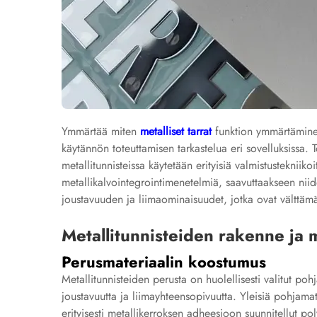
Ymmärtää miten
metalliset tarrat
funktion ymmärtäminen
käytännön toteuttamisen tarkastelua eri sovelluksissa. To
metallitunnisteissa käytetään erityisiä valmistustekniiko
metallikalvointegrointimenetelmiä, saavuttaakseen niid
joustavuuden ja liimaominaisuudet, jotka ovat välttämätt
Metallitunnisteiden rakenne ja m
Perusmateriaalin koostumus
Metallitunnisteiden perusta on huolellisesti valitut poh
joustavuutta ja liimayhteensopivuutta. Yleisiä pohjamate
erityisesti metallikerroksen adheesioon suunnitellut p