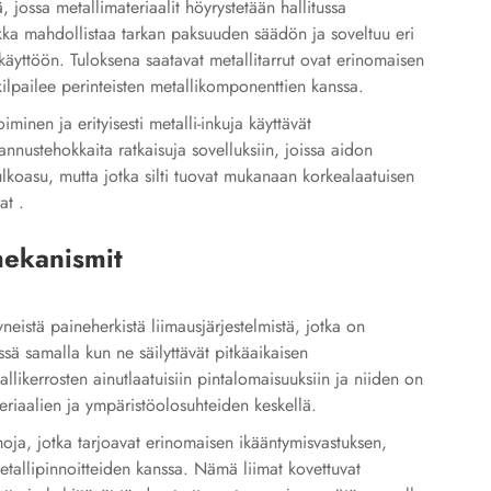
, jossa metallimateriaalit höyrystetään hallitussa
kka mahdollistaa tarkan paksuuden säädön ja soveltuu eri
, käyttöön. Tuloksena saatavat metallitarrut ovat erinomaisen
 kilpailee perinteisten metallikomponenttien kanssa.
minen ja erityisesti metalli-inkuja käyttävät
nustehokkaita ratkaisuja sovelluksiin, joissa aidon
ulkoasu, mutta jotka silti tuovat mukanaan korkealaatuisen
rat
.
mekanismit
yneistä paineherkistä liimausjärjestelmistä, jotka on
ssä samalla kun ne säilyttävät pitkäaikaisen
likerrosten ainutlaatuisiin pintalomaisuuksiin ja niiden on
teriaalien ja ympäristöolosuhteiden keskellä.
imoja, jotka tarjoavat erinomaisen ikääntymisvastuksen,
tallipinnoitteiden kanssa. Nämä liimat kovettuvat