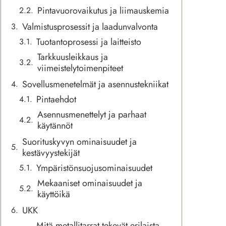
Pintavuorovaikutus ja liimauskemia
Valmistusprosessit ja laadunvalvonta
Tuotantoprosessi ja laitteisto
Tarkkuusleikkaus ja
viimeistelytoimenpiteet
Sovellusmenetelmät ja asennustekniikat
Pintaehdot
Asennusmenettelyt ja parhaat
käytännöt
Suorituskyvyn ominaisuudet ja
kestävyystekijät
Ympäristönsuojusominaisuudet
Mekaaniset ominaisuudet ja
käyttöikä
UKK
Mitä metallitarrat tekevät erilaista