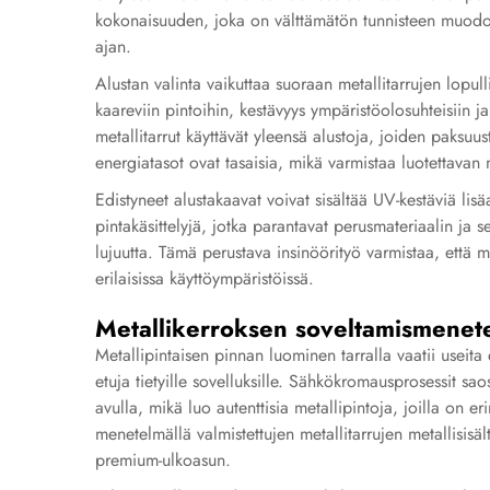
kokonaisuuden, joka on välttämätön tunnisteen muodon 
ajan.
Alustan valinta vaikuttaa suoraan metallitarrujen lopul
kaareviin pintoihin, kestävyys ympäristöolosuhteisiin j
metallitarrut käyttävät yleensä alustoja, joiden paksuus
energiatasot ovat tasaisia, mikä varmistaa luotettavan 
Edistyneet alustakaavat voivat sisältää UV-kestäviä lisä
pintakäsittelyjä, jotka parantavat perusmateriaalin ja s
lujuutta. Tämä perustava insinöörityö varmistaa, että me
erilaisissa käyttöympäristöissä.
Metallikerroksen soveltamismenet
Metallipintaisen pinnan luominen tarralla vaatii useita e
etuja tietyille sovelluksille. Sähkökromausprosessit sa
avulla, mikä luo autenttisia metallipintoja, joilla on e
menetelmällä valmistettujen metallitarrujen metallisisä
premium-ulkoasun.