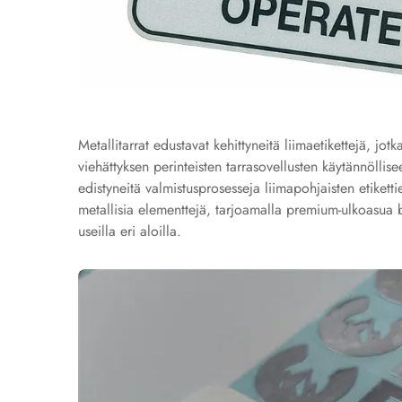
Metallitarrat edustavat kehittyneitä liimaetikettejä, jot
viehättyksen perinteisten tarrasovellusten käytännölli
edistyneitä valmistusprosesseja liimapohjaisten etikettien
metallisia elementtejä, tarjoamalla premium-ulkoasua br
useilla eri aloilla.