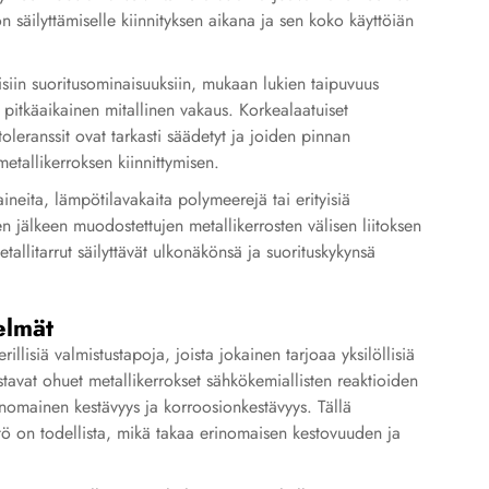
säilyttämiselle kiinnityksen aikana ja sen koko käyttöiän
lisiin suoritusominaisuuksiin, mukaan lukien taipuvuus
a pitkäaikainen mitallinen vakaus. Korkealaatuiset
toleranssit ovat tarkasti säädetyt ja joiden pinnan
metallikerroksen kiinnittymisen.
aineita, lämpötilavakaita polymeerejä tai erityisiä
en jälkeen muodostettujen metallikerrosten välisen liitoksen
tallitarrut säilyttävät ulkonäkönsä ja suorituskykynsä
elmät
rillisiä valmistustapoja, joista jokainen tarjoaa yksilöllisiä
ostavat ohuet metallikerrokset sähkökemiallisten reaktioiden
rinomainen kestävyys ja korroosionkestävyys. Tällä
ltö on todellista, mikä takaa erinomaisen kestovuuden ja