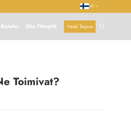
FI
Kotelot
Ota Yhteyttä
Hanki Tarjous
 Ne Toimivat?