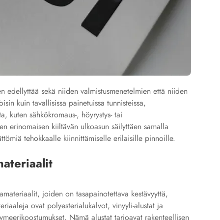
 edellyttää sekä niiden valmistusmenetelmien että niiden
isin kuin tavallisissa painetuissa tunnisteissa,
ita, kuten sähkökromaus-, höyrystys- tai
en erinomaisen kiiltävän ulkoasun säilyttäen samalla
ömiä tehokkaalle kiinnittämiselle erilaisille pinnoille.
ateriaalit
jamateriaalit, joiden on tasapainotettava kestävyyttä,
riaaleja ovat polyesterialukalvot, vinyyli-alustat ja
olymeerikoostumukset. Nämä alustat tarjoavat rakenteellisen