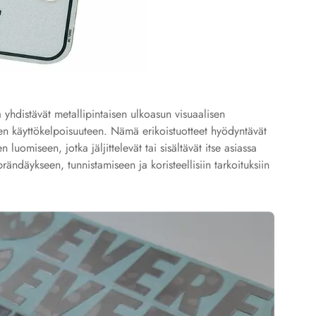
ka yhdistävät metallipintaisen ulkoasun visuaalisen
seen käyttökelpoisuuteen. Nämä erikoistuotteet hyödyntävät
 luomiseen, jotka jäljittelevät tai sisältävät itse asiassa
ändäykseen, tunnistamiseen ja koristeellisiin tarkoituksiin