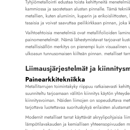
Tyhjiömetallointi edustaa toista kehittyneitä menetelmiä
kammiossa ja saostetaan alustan pinnalle. Tämä teknii
metallien, kuten alumiinin, kuparin ja erikoisliittosten
tasaisia ja voivat saavuttaa peilikirkkaan pinnan, joka
Vaihtoehtoisia menetelmiä ovat metallifolioiden laminoi
painomenetelmät. Nämä lähestymistavat tarjoavat kustan
metallisisällön merkitys on pienempi kuin visuaalinen 
ulkoasun tunnusomaisen kiilteän pinnan.
metalliset tar
Liimausjärjestelmät ja kiinnitys
Painearkkitekniikka
Metallitarrujen toimintakyky riippuu ratkaisevasti kehitt
suunniteltu tarjoamaan välitön kiinnitys käytön yhteyde
kiinnitysvoiman. Näiden liimojen on sopeuduttava metal
tarjottava luotettavaa suorituskykyä erilaisten alustama
Modernit metalliset tarrat käyttävät akryylipohjaisia li
lämpötilavakauden ja kemiallisen yhteensopivuuden me