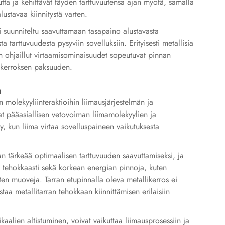
utta ja kehittävät täyden tarttuvuutensa ajan myötä, samalla
lustavaa kiinnitystä varten.
i suunniteltu saavuttamaan tasapaino alustavasta
ta tarttuvuudesta pysyviin sovelluksiin. Erityisesti metallisia
den ohjaillut virtaamisominaisuudet sopeutuvat pinnan
makerroksen paksuuden.
a
 molekyyliinteraktioihin liimausjärjestelmän ja
at pääasiallisen vetovoiman liimamolekyylien ja
y, kun liima virtaa sovelluspaineen vaikutuksesta
n tärkeää optimaalisen tarttuvuuden saavuttamiseksi, ja
aa tehokkaasti sekä korkean energian pinnoja, kuten
en muoveja. Tarran etupinnalla oleva metallikerros ei
taa metallitarran tehokkaan kiinnittämisen erilaisiin
kaalien altistuminen, voivat vaikuttaa liimausprosessiin ja