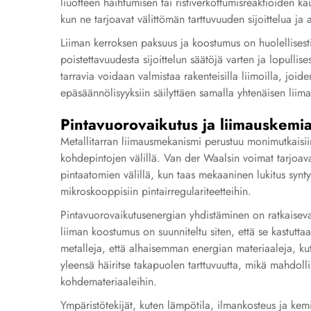
liuotteen haihtumisen tai ristiverkottumisreaktioiden ka
kun ne tarjoavat välittömän tarttuvuuden sijoittelua ja a
Liiman kerroksen paksuus ja koostumus on huolellisest
poistettavuudesta sijoittelun säätöjä varten ja lopullises
tarravia voidaan valmistaa rakenteisilla liimoilla, joi
epäsäännölisyyksiin säilyttäen samalla yhtenäisen lii
Pintavuorovaikutus ja liimauskemi
Metallitarran liimausmekanismi perustuu monimutkaisiin
kohdepintojen välillä. Van der Waalsin voimat tarjoav
pintaatomien välillä, kun taas mekaaninen lukitus synty
mikroskooppisiin pintairregulariteetteihin.
Pintavuorovaikutusenergian yhdistäminen on ratkaiseva
liiman koostumus on suunniteltu siten, että se kastutt
metalleja, että alhaisemman energian materiaaleja, kut
yleensä häiritse takapuolen tarttuvuutta, mikä mahdollis
kohdemateriaaleihin.
Ympäristötekijät, kuten lämpötila, ilmankosteus ja kemi