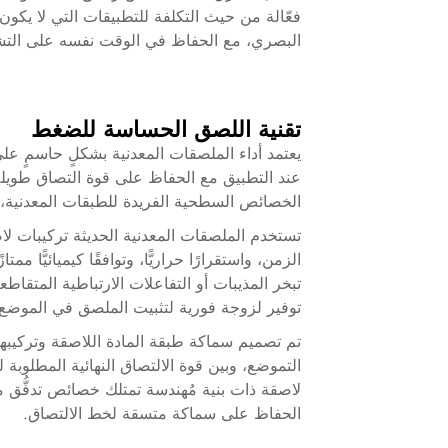
فعّالة من حيث التكلفة للتطبيقات التي لا يكون ف
البصري، مع الحفاظ في الوقت نفسه على التشطي
تقنية اللصق الحساسة للضغط
يعتمد أداء الملصقات المعدنية بشكلٍ حاسمٍ ع
عند التطبيق مع الحفاظ على قوة التصاق طويلة ا
الخصائص السطحية الفريدة للطبقات المعدنية، مع
تستخدم الملصقات المعدنية الحديثة تركيبات لا
الزمن، واستقرارًا حراريًّا، وتوافقًا كيميائيًّا م
تبخر المذيبات أو التفاعلات الارتباطية المتقاط
توفير لزوجة فورية لتثبيت الملصق في الموضع 
تم تصميم سماكة طبقة المادة اللاصقة وتركيبها بعن
التموضع، وبين قوة الالتصاق النهائية المطلوبة 
لاصقة ذات بنية مُهندسة تمتلك خصائص تدفُّق 
الحفاظ على سماكة متسقة لخط الالتصاق.