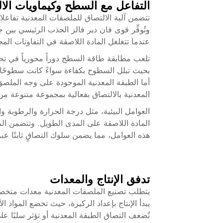
التفاعل مع السطح وكيماويات الا
تتضمن آلية الالتصاق للملصقات المعدنية تفاعل
وتُوفِّر قوى فان دير فالز الجذب الرئيسي بين ج
عندما تتغلغل المادة اللاصقة في التفاوتات ال
تلعب مطابقة طاقة السطح دوراً محورياً في تح
بحيث تبلل السطوح بكفاءة سواءً كانت سطوحًا ع
أما الطبقة المعدنية الموجودة على وجه الملصق
المعدنية بالالتصاق بفعالية بمجموعة متنوعة من
العوامل البيئية، مثل درجة الحرارة والرطوبة وا
المادة اللاصقة على المدى الطويل. وتتضمن المل
هذه العوامل، مما يضمن سلوك التصاقٍ ثابتًا ع
تدفق الإنتاج والمعدات
يتطلب تصنيع الملصقات المعدنية معدات متخصص
يبدأ الإنتاج بإعداد الركيزة، حيث تخضع المواد 
تُضعف التصاق الطبقة المعدنية أو تؤثر سلبًا عل