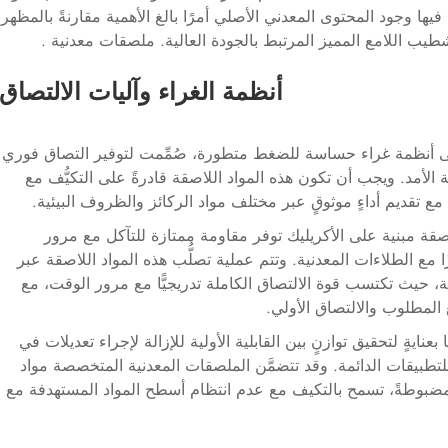
يها وجود المحتوى المعدني الأصلي أمرًا بالغ الأهمية مقارنةً بالمظهر
ب اللامع المميز المرتبط بالجودة العالية.
ملصقات معدنية
.
أنظمة الغراء وآليات الالتصاق
لى أنظمة غراء حساسة للضغط متطورة، صُمِّمت لتوفير التصاق فوري
لأمد. ويجب أن تكون هذه المواد اللاصقة قادرةً على التكيُّف مع
 تقديم أداءٍ موثوقٍ عبر مختلف مواد الركائز والظروف البيئية.
صقة مبنية على الأكريليك توفر مقاومة ممتازة للتآكل مع مرور
متازًا مع الطلاءات المعدنية. وتتم عملية تصلُّب هذه المواد اللاصقة عبر
عة، حيث تكتسب قوة الالتصاق الكاملة تدريجيًّا مع مرور الوقت، مع
المطلوب والالتصاق الأولي.
ايةٍ لتحقيق توازنٍ بين القابلية الأولية للإزالة لإجراء تعديلات في
للتطبيقات الدائمة. وقد تتضمَّن الملصقات المعدنية المتخصصة مواد
مضبوطةً، تسمح بالتكيف مع عدم انتظام أسطح المواد المستهدفة مع