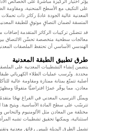
يؤثر اختيار الركيزة مباشرةً على الخصائص الأداء
على التكيف مع الأسطح المنحنية، ومقاومة الظر
المعدنية عالية الجودة عادةً ركائز ذات تحملا
المتسقة لضمان التصاقٍ موثوقٍ للطبقة المعدنية
قد تتضمَّن تركيبات الركائز المتقدمة إضافات م
معالجات سطحية متخصصة تحسِّن الالتصاق بين ا
الهندسي الأساسي أن تحتفظ الملصقات المعدنية
طرق تطبيق الطبقة المعدنية
يتضمن إنشاء التشطيبات المعدنية على الملصقات
محددة. وتُرسب عمليات الطلاء الكهربائي طبقات 
أصلية تتمتّع بمتانة ممتازة ومقاومة عالية للتآ
معادن، مما يوفّر عمرًا افتراضيًّا متفوقًا ومظهرًا
ويمثّل الترسيب المعدني في الفراغ نهجًا متقدمً
تترسّب على سطح المادة الأساسية. ويتيح هذا ال
مختلفة من المعادن مثل الألومنيوم والنحاس وال
استثنائية، ويمكنها تحقيق تشطيبات تشبه المرآة 
تشمل الطرق البديلة تلبيس رقائق معدنية وتقنيات