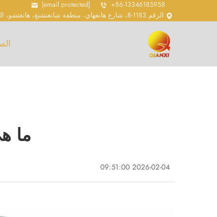
[email protected]
+86-13346185958
الرقم 1183-8، شارع هانغهاي، منطقة شانغتشنغ، هانغتشو، الرمز البريدي 310018
الص
ما ه
2026-02-04 09:51:00