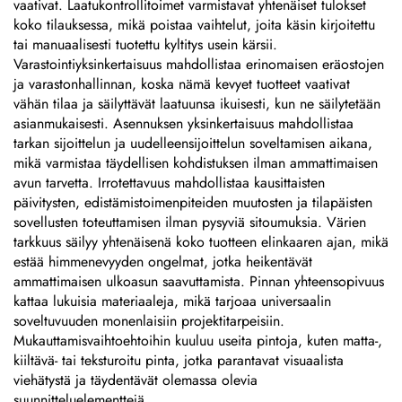
vaativat. Laatukontrollitoimet varmistavat yhtenäiset tulokset
koko tilauksessa, mikä poistaa vaihtelut, joita käsin kirjoitettu
tai manuaalisesti tuotettu kyltitys usein kärsii.
Varastointiyksinkertaisuus mahdollistaa erinomaisen eräostojen
ja varastonhallinnan, koska nämä kevyet tuotteet vaativat
vähän tilaa ja säilyttävät laatuunsa ikuisesti, kun ne säilytetään
asianmukaisesti. Asennuksen yksinkertaisuus mahdollistaa
tarkan sijoittelun ja uudelleensijoittelun soveltamisen aikana,
mikä varmistaa täydellisen kohdistuksen ilman ammattimaisen
avun tarvetta. Irrotettavuus mahdollistaa kausittaisten
päivitysten, edistämistoimenpiteiden muutosten ja tilapäisten
sovellusten toteuttamisen ilman pysyviä sitoumuksia. Värien
tarkkuus säilyy yhtenäisenä koko tuotteen elinkaaren ajan, mikä
estää himmenevyyden ongelmat, jotka heikentävät
ammattimaisen ulkoasun saavuttamista. Pinnan yhteensopivuus
kattaa lukuisia materiaaleja, mikä tarjoaa universaalin
soveltuvuuden monenlaisiin projektitarpeisiin.
Mukauttamisvaihtoehtoihin kuuluu useita pintoja, kuten matta-,
kiiltävä- tai teksturoitu pinta, jotka parantavat visuaalista
viehätystä ja täydentävät olemassa olevia
suunnitteluelementtejä.