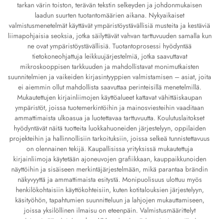
tarkan värin toiston, terävän tekstin selkeyden ja johdonmukaisen
laadun suurten tuotantomäärien aikana. Nykyaikaiset
valmistusmenetelmät käyttävät ympäristöystävällisiä musteita ja kestäviä
liimapohjaisia seoksia, jotka säilyttävät vahvan tarttuvuuden samalla kun
ne ovat ympäristöystävällisiä. Tuotantoprosessi hyödyntää
tietokoneohjattuja leikkuujärjestelmiä, jotka saavuttavat
mikroskooppisen tarkkuuden ja mahdollistavat monimutkaisten
suunnitelmien ja vaikeiden kirjasintyyppien valmistamisen – asiat, joita
ei aiemmin ollut mahdollista saavuttaa perinteisillä menetelmillä.
Mukautettujen kirjainliimojen käyttöalueet kattavat vähittäiskaupan
ympäristöt, joissa tuotemerkintöihin ja mainosviesteihin vaaditaan
ammattimaista ulkoasua ja luotettavaa tarttuvuutta. Koulutuslaitokset
hyödyntävät näitä tuotteita luokkahuoneiden järjestelyyn, oppilaiden
projekteihin ja hallinnollisiin tarkoituksiin, joissa selkeä tunnistettavuus
on olennainen tekijä. Kaupallisissa yrityksissä mukautettuja
kirjainliimoja käytetään ajoneuvojen grafiikkaan, kauppaikkunoiden
näyttöihin ja sisäiseen merkintäjärjestelmään, mikä parantaa brändin
näkyvyyttä ja ammattimaista esitystä. Monipuolisuus ulottuu myös
henkilökohtaisiin käyttökohteisiin, kuten kotitalouksien järjestelyyn,
käsityöhön, tapahtumien suunnitteluun ja lahjojen mukauttamiseen,
joissa yksilöllinen ilmaisu on eteenpäin. Valmistusmäärittelyt