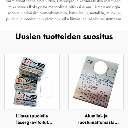
varmistavat säänsietoisuuden, UV-suojan ja värimuutosten estämisen,
mikä tekee ulkokäytöstä mahdollista pitkäksi aikaa. Liimateknologia
sopeutuu erilaisiin pintarakenteisiin, kuten lasiin, metalliin, muoviin,
puuhun ja maalattuihin pintoihin, eikä liimaa jää jäljelle poistettaessa.
Uusien tuotteiden suositus
Liimauspuolella
Alumiini- ja
lasergravitoitut
ruostumattomasta