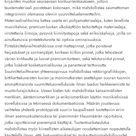
kirjainten muotoa seuraavaan kontuurileikkaukseen, jolloin
taustamateriaali poistetaan kokonaan, mikä mahdollistaa saumattoman
integroinnin olemassa oleviin suunnitteluelementteihin.
Materiaalivalikoima kattaa useita eri pohjamateriaaleja, kuten tavallista
muovikalvoa, premium-luokan ulkokäyttöön tarkoitettuja materiaaleja,
irrotettavia liimoja, pysyviä kiinnitystapoja sekä erikoiskalvoja, joilla on
ainutlaatuisia pintatekstureita tai optisia ominaisuuksia.
Pintakäsittelyvaihtoehdoissa ovat mattapinnat, jotka poistavat
heijastukset ja sormenjäljet, korkean kiillon pinnat, jotka tehostavat
värien kirkkautta ja luovat premium-tunteen, sekä teksturoidut pinnat,
jotka lisäävät kosketusmielikuvaa ja parantavat tarttuvuutta.
Suunnitteluoftwaren yhteensopivuus mahdollistaa vektorigrafiikkojen,
bittikarttakuvaisten kuvien ja monimutkaisten asettelujen suoran tuonnin
ammattimaisista suunnittelusovelluksista ilman laadun heikkenemistä tai
muotoilurajoituksia. Usean kielen tuki mahdollistaa kansainvälisten
merkkien, ääntämismerkkien ja erikoismerkkien käytön monikielisissä
sovelluksissa ja teknisessä dokumentaatiossa. Määrän joustavuus
vaihtelee yhdestä prototyypistä suuriin kaupallisesti tuotettaviin eriin
ilman asennuskustannuksia tai pienimmän tilausmäärän rajoituksia,
jotka rajoittaisivat pienempiä käyttäjiä. Tuotantoaikataulutus
mahdollistaa myös kiireellisten aikataulujen noudattamisen nopeutetulla
käsittelyllä ilman, että laatuvaatimukset tai mukauttamismahdollisuudet