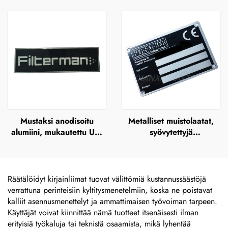
alumiinisarjanumeroetiketit
teräksestä valmistetut
gravitoitavat, UV-
tulosteella varustetut,
silkkipainokseen ja
offsetpainokseen
soveltuvat
metallinimikilvet sekä
korostettu metallilevy
Mustaksi anodisoitu
Metalliset muistolaatat,
alumiini, mukautettu UV-
syövytettyjä
tuloste, silkkipaino ja
ruostumattomasta
offsetpaino – metallisen
teräksestä valmistettuja
brändinimen ja korostetun
nimikilviä,
metallilogon levy
ruostumattomasta
Räätälöidyt kirjainliimat tuovat välittömiä kustannussäästöjä
teräksestä graavattuja
verrattuna perinteisiin kyltitysmenetelmiin, koska ne poistavat
logoja sisältäviä nimikilviä
kalliit asennusmenettelyt ja ammattimaisen työvoiman tarpeen.
Käyttäjät voivat kiinnittää nämä tuotteet itsenäisesti ilman
erityisiä työkaluja tai teknistä osaamista, mikä lyhentää