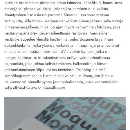
puhtaan erottamisen pinnoista ilman tahmeita jäännöksiä, haamukuva-
efektejä tai pinnan vaurioita, joiden korjaaminen olisi kallista.
Ikääntyminen itse asiassa parantaa liiman alussa saavutettavaa
tarttuvuutta, sillä molekulaarinen ristiverkottuminen jatkuu useita tunteja
liimaamisen jälkeen, mikä luo ajan myötä vahvemman liitoksen, joka
kestää ympäristötekijöiden aiheuttamia rasituksia. Kemiallinen
kestävyys suojelee yleisiltä liuottimilta, puhdistusaineilta ja ilman
epäpuhtauksilta, jotka yleensä heikentävät liimapintoja ja aiheuttavat
ennenaikaisen epäonnistumisen. UV-stabilointiaineet, jotka on
integroitu liiman koko rakenteeseen, estävät valon aiheuttamaa
hajoamista, joka johtaa keltaistumiseen, halkeamiin ja liiman
epäonnistumiseen kilpailevissa tuotteissa. Teknologia sietää
lämpölaajenemisen ja kutistumisen vaihteluita ilman, että liimaus
heikkenee tai pinnalle syntyy jännityshalkeamia, jotka vaarantaisivat
sekä ulkonäköä että toiminnallisuutta.