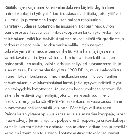
Räätälöityjen kirjainmerkkien valmistukseen käytetty digitaalinen
painoteknologia hyödyntää teollisuustasoisia laitteita, jotka ylittävät
kuluttaja- ja pienemmän kaupallisen painon resoluution,
värintarkkuuden ja tuotannon tasaisuuden. Korkean resoluution
painoprosessit saavuttavat mikroskooppisen tarkan yksityiskohtien
toistamisen, mikä luo terävät kirjainten reunat, sileät värigradientit ja
tarkan rekisteröinnin useiden värien välillä ilman näkyvää
pikselöitymistä tai muuta painovirhettä. Värinhallintajärjestelmät
varmistavat määritettyjen värien tarkan toistamisen kalibroitujen
painoprofiilien avulla, jolloin tarkkuus säilyy eri tuotantokerroilla ja
ajan mittaan. Painoresoluutio ylittää 1200 DPI:n, mikä mahdollistaa
hienon tekstin toistamisen, monimutkaisten suunnitteluelementtien
toteuttamisen ja valokuvalaatuiset kuvat, jotka pysyvät terävinä myös
lähietäisyydeltä katsottaessa. Musteiden koostumukset sisältävät UV-
säteilylle kestäviä pigmenttejä, jotka on erityisesti suunniteltu
ulkokäyttöön ja jotka säilyttävät värien kirkkauden vuosikausia ilman
huomattavaa heikkenemistä jatkuvan UV-säteilyn vaikutuksesta.
Painoalustan yhteensopivuus kattaa erilaisia materiaalityyppejä, kuten
muovikalvoja (esim. vinyyliä), polyestereitä, paperia ja erikoiskalvoja,
samalla kun varmistetaan optimaalinen musteen tarttuminen ja estetään
kalvojen irtoaminen toisistaan. Laatutarkastusprotokollat seuraavat