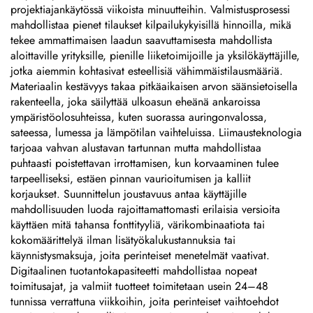
projektiajankäytössä viikoista minuutteihin. Valmistusprosessi
mahdollistaa pienet tilaukset kilpailukykyisillä hinnoilla, mikä
tekee ammattimaisen laadun saavuttamisesta mahdollista
aloittaville yrityksille, pienille liiketoimijoille ja yksilökäyttäjille,
jotka aiemmin kohtasivat esteellisiä vähimmäistilausmääriä.
Materiaalin kestävyys takaa pitkäaikaisen arvon säänsietoisella
rakenteella, joka säilyttää ulkoasun eheänä ankaroissa
ympäristöolosuhteissa, kuten suorassa auringonvalossa,
sateessa, lumessa ja lämpötilan vaihteluissa. Liimausteknologia
tarjoaa vahvan alustavan tartunnan mutta mahdollistaa
puhtaasti poistettavan irrottamisen, kun korvaaminen tulee
tarpeelliseksi, estäen pinnan vaurioitumisen ja kalliit
korjaukset. Suunnittelun joustavuus antaa käyttäjille
mahdollisuuden luoda rajoittamattomasti erilaisia versioita
käyttäen mitä tahansa fonttityyliä, värikombinaatiota tai
kokomäärittelyä ilman lisätyökalukustannuksia tai
käynnistysmaksuja, joita perinteiset menetelmät vaativat.
Digitaalinen tuotantokapasiteetti mahdollistaa nopeat
toimitusajat, ja valmiit tuotteet toimitetaan usein 24–48
tunnissa verrattuna viikkoihin, joita perinteiset vaihtoehdot