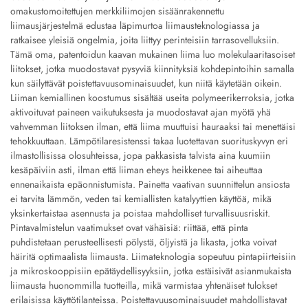
omakustomoitettujen merkkiliimojen sisäänrakennettu
liimausjärjestelmä edustaa läpimurtoa liimausteknologiassa ja
ratkaisee yleisiä ongelmia, joita liittyy perinteisiin tarrasovelluksiin.
Tämä oma, patentoidun kaavan mukainen liima luo molekulaaritasoiset
liitokset, jotka muodostavat pysyviä kiinnityksiä kohdepintoihin samalla
kun säilyttävät poistettavuusominaisuudet, kun niitä käytetään oikein.
Liiman kemiallinen koostumus sisältää useita polymeerikerroksia, jotka
aktivoituvat paineen vaikutuksesta ja muodostavat ajan myötä yhä
vahvemman liitoksen ilman, että liima muuttuisi hauraaksi tai menettäisi
tehokkuuttaan. Lämpötilaresistenssi takaa luotettavan suorituskyvyn eri
ilmastollisissa olosuhteissa, jopa pakkasista talvista aina kuumiin
kesäpäiviin asti, ilman että liiman eheys heikkenee tai aiheuttaa
ennenaikaista epäonnistumista. Painetta vaativan suunnittelun ansiosta
ei tarvita lämmön, veden tai kemiallisten katalyyttien käyttöä, mikä
yksinkertaistaa asennusta ja poistaa mahdolliset turvallisuusriskit.
Pintavalmistelun vaatimukset ovat vähäisiä: riittää, että pinta
puhdistetaan perusteellisesti pölystä, öljyistä ja likasta, jotka voivat
häiritä optimaalista liimausta. Liimateknologia sopeutuu pintapiirteisiin
ja mikroskooppisiin epätäydellisyyksiin, jotka estäisivät asianmukaista
liimausta huonommilla tuotteilla, mikä varmistaa yhtenäiset tulokset
erilaisissa käyttötilanteissa. Poistettavuusominaisuudet mahdollistavat