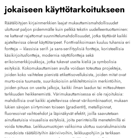
jokaiseen käyttötarkoitukseen
Räätälöityjen kirjainmerkkien laajat mukauttamismahdollisuudet
ulottuvat paljon pidemmälle kuin pelkkä tekstin uudelleentuottaminen:
ne kattavat rajattomat suunnittelumahdollisuudet, jotka täyttävät kaikki
ajateltavissa olevat käyttötarpeet. Fonttivalikoimaan kuuluu tuhansia eri
fontteja – klassisia serif- ja sans-serif-tyylisiä fontteja, koristeellisia
käsikirjoitusfontteja, modernia näyttöfontteja sekä
erikoismerkkijoukkoja, jotka tukevat useita kieliä ja symbolisia
esityksiä. Kokomukauttamisen avulla voidaan toteuttaa projekteja,
joiden koko vaihtelee pienistä etikettisovelluksista, joiden mitat ovat
murto-osia tuumasta, suurikokoisiin arkkitehtonisiin merkintöihin,
joiden pituus on useita jalkoja, kaikki ilman laadun tai mittasuhteen
tarkkuuden heikkenemistä. Värimukauttamisessa ei ole rajoituksia:
mahdollisia ovat kaikki ajateltavissa olevat värikombinaatiot, mukaan
lukien sävyjen siirtyminen toiseen (gradientit), metallipinnat,
fluoresoivat vaihtoehdot ja läpinäkyvät efektit, joilla saavutetaan
ainutlaatuisia visuaalisia esityksiä, joita perinteisillä menetelmillä ei
voida toteuttaa. Leikkuumuotojen valikoima ulottuu suorakulmaisista
muodoista räätälöityihin ääriviivoihin, leikkuupohjiin ja tarkkaan