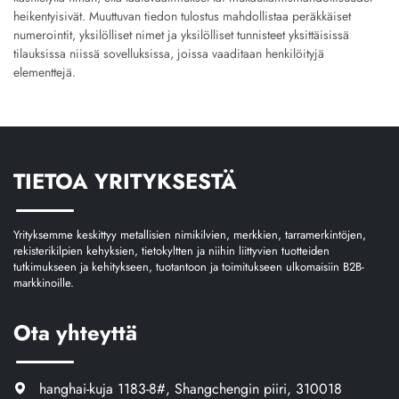
heikentyisivät. Muuttuvan tiedon tulostus mahdollistaa peräkkäiset
numerointit, yksilölliset nimet ja yksilölliset tunnisteet yksittäisissä
tilauksissa niissä sovelluksissa, joissa vaaditaan henkilöityjä
elementtejä.
TIETOA YRITYKSESTÄ
Yrityksemme keskittyy metallisien nimikilvien, merkkien, tarramerkintöjen,
rekisterikilpien kehyksien, tietokyltten ja niihin liittyvien tuotteiden
tutkimukseen ja kehitykseen, tuotantoon ja toimitukseen ulkomaisiin B2B-
markkinoille.
Ota yhteyttä
hanghai-kuja 1183-8#, Shangchengin piiri, 310018