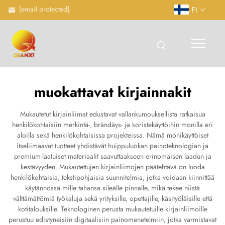
[email protected]
FI
muokattavat kirjainnakit
Mukautetut kirjainliimat edustavat vallankumouksellista ratkaisua
henkilökohtaisiin merkintä-, brändäys- ja koristekäyttöihin monilla eri
aloilla sekä henkilökohtaisissa projekteissa. Nämä monikäyttöiset
itseliimaavat tuotteet yhdistävät huippuluokan painoteknologian ja
premium-laatuiset materiaalit saavuttaakseen erinomaisen laadun ja
kestävyyden. Mukautettujen kirjainliimojen päätehtävä on luoda
henkilökohtaisia, tekstipohjaisia suunnitelmia, jotka voidaan kiinnittää
käytännössä mille tahansa sileälle pinnalle, mikä tekee niistä
välttämättömiä työkaluja sekä yrityksille, opettajille, käsityöläisille että
kotitalouksille. Teknologinen perusta mukautetuille kirjainliimoille
perustuu edistyneisiin digitaalisiin painomenetelmiin, jotka varmistavat