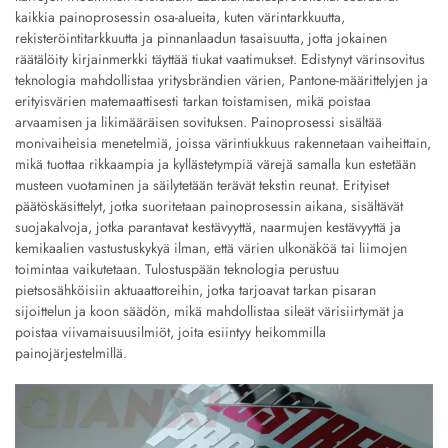
kaikkia painoprosessin osa-alueita, kuten värintarkkuutta,
rekisteröintitarkkuutta ja pinnanlaadun tasaisuutta, jotta jokainen
räätälöity kirjainmerkki täyttää tiukat vaatimukset. Edistynyt värinsovitus
teknologia mahdollistaa yritysbrändien värien, Pantone-määrittelyjen ja
erityisvärien matemaattisesti tarkan toistamisen, mikä poistaa
arvaamisen ja likimääräisen sovituksen. Painoprosessi sisältää
monivaiheisia menetelmiä, joissa värintiukkuus rakennetaan vaiheittain,
mikä tuottaa rikkaampia ja kyllästetympiä värejä samalla kun estetään
musteen vuotaminen ja säilytetään terävät tekstin reunat. Erityiset
päätöskäsittelyt, jotka suoritetaan painoprosessin aikana, sisältävät
suojakalvoja, jotka parantavat kestävyyttä, naarmujen kestävyyttä ja
kemikaalien vastustuskykyä ilman, että värien ulkonäköä tai liimojen
toimintaa vaikutetaan. Tulostuspään teknologia perustuu
pietsosähköisiin aktuaattoreihin, jotka tarjoavat tarkan pisaran
sijoittelun ja koon säädön, mikä mahdollistaa sileät värisiirtymät ja
poistaa viivamaisuusilmiöt, joita esiintyy heikommilla
painojärjestelmillä.