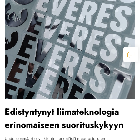
Edistyntynyt liimateknologia
erinomaiseen suorituskykyyn
Uudelleenmääritellyn kirjainmerkintästä muodostettujen