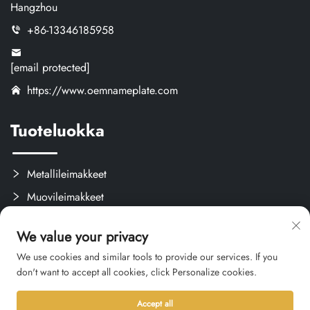
Hangzhou
+86-13346185958
[email protected]
https://www.oemnameplate.com
Tuoteluokka
Metallileimakkeet
Muovileimakkeet
Tarrat ja Etiketit
We value your privacy
Mukautetut Käsityöt
We use cookies and similar tools to provide our services. If you
don't want to accept all cookies, click Personalize cookies.
Accept all