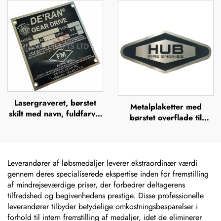
polyurethan-etiketter,
gravering, hævet
epoxyharz-dom, 3D-
metalplade
sticker
Lasergraveret, børstet
Metalplaketter med
skilt med navn, fuldfarvet
børstet overflade til
ætsning i rustfrit stål med
udendørs brug i rustfrit
logo, metalnavneskilt
stål, ætsede navneskilte,
mærker, lasergraverede,
anodiserede aluminiums-
Leverandører af løbsmedaljer leverer ekstraordinær værdi
navneskilte, etiket
gennem deres specialiserede ekspertise inden for fremstilling
af mindrejseværdige priser, der forbedrer deltagerens
tilfredshed og begivenhedens prestige. Disse professionelle
leverandører tilbyder betydelige omkostningsbesparelser i
forhold til intern fremstilling af medaljer, idet de eliminerer