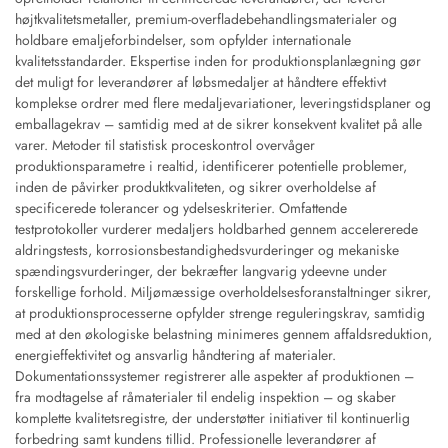
højtkvalitetsmetaller, premium-overfladebehandlingsmaterialer og
holdbare emaljeforbindelser, som opfylder internationale
kvalitetsstandarder. Ekspertise inden for produktionsplanlægning gør
det muligt for leverandører af løbsmedaljer at håndtere effektivt
komplekse ordrer med flere medaljevariationer, leveringstidsplaner og
emballagekrav – samtidig med at de sikrer konsekvent kvalitet på alle
varer. Metoder til statistisk proceskontrol overvåger
produktionsparametre i realtid, identificerer potentielle problemer,
inden de påvirker produktkvaliteten, og sikrer overholdelse af
specificerede tolerancer og ydelseskriterier. Omfattende
testprotokoller vurderer medaljers holdbarhed gennem accelererede
aldringstests, korrosionsbestandighedsvurderinger og mekaniske
spændingsvurderinger, der bekræfter langvarig ydeevne under
forskellige forhold. Miljømæssige overholdelsesforanstaltninger sikrer,
at produktionsprocesserne opfylder strenge reguleringskrav, samtidig
med at den økologiske belastning minimeres gennem affaldsreduktion,
energieffektivitet og ansvarlig håndtering af materialer.
Dokumentationssystemer registrerer alle aspekter af produktionen –
fra modtagelse af råmaterialer til endelig inspektion – og skaber
komplette kvalitetsregistre, der understøtter initiativer til kontinuerlig
forbedring samt kundens tillid. Professionelle leverandører af