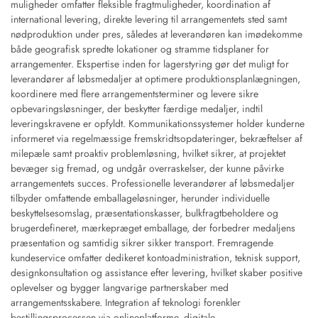
muligheder omfatter fleksible fragtmuligheder, koordination af
international levering, direkte levering til arrangementets sted samt
nødproduktion under pres, således at leverandøren kan imødekomme
både geografisk spredte lokationer og stramme tidsplaner for
arrangementer. Ekspertise inden for lagerstyring gør det muligt for
leverandører af løbsmedaljer at optimere produktionsplanlægningen,
koordinere med flere arrangementsterminer og levere sikre
opbevaringsløsninger, der beskytter færdige medaljer, indtil
leveringskravene er opfyldt. Kommunikationssystemer holder kunderne
informeret via regelmæssige fremskridtsopdateringer, bekræftelser af
milepæle samt proaktiv problemløsning, hvilket sikrer, at projektet
bevæger sig fremad, og undgår overraskelser, der kunne påvirke
arrangementets succes. Professionelle leverandører af løbsmedaljer
tilbyder omfattende emballageløsninger, herunder individuelle
beskyttelsesomslag, præsentationskasser, bulkfragtbeholdere og
brugerdefineret, mærkepræget emballage, der forbedrer medaljens
præsentation og samtidig sikrer sikker transport. Fremragende
kundeservice omfatter dedikeret kontoadministration, teknisk support,
designkonsultation og assistance efter levering, hvilket skaber positive
oplevelser og bygger langvarige partnerskaber med
arrangementsskabere. Integration af teknologi forenkler
bestillingsprocessen via onlineplatforme, digitale