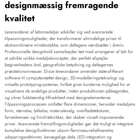
designmæssig fremragende
kvalitet
Leverandører af løbsmedaljer adskiller sig ved avancerede
tilpassningsmuligheder, der transformerer almindelige priser til
ekstraordinære mindesstykke, som deltagere værdsætter i årevis.
Professionelle designhold samarbejder tæt med arrangører af løb for
at udvikle unikke medaljekoncepter, der perfekt afspejler
begivenhedens ånd, geografiske betydning og deltagernes
præstationsniveauer. Disse leverandører anvender state-of-the-art
software til computerstøttet design, 3D-modelleringsteknologi og
virtuelle prototyping-systemer, hvilket giver kunderne mulighed for at
visualisere de endelige produkter, inden produktionen påbegyndes,
og sikrer fuldstændig tilfredshed med designelementerne.
Tilpassningsprocessen omfatter flere dimensioner, herunder medaljens
form, størrelse, tykkelse, materialevalg, overfladeteksturer,
farveskemaer og finish-teknikker, der skaber visuelt imponerende
priser. Avancerede fremstillingsmuligheder gør det muligt at integrere
komplekse designfunktioner såsom flerniveau-reliefmønstre,
udsparingssektioner, bevægelige dele, LED-integration og