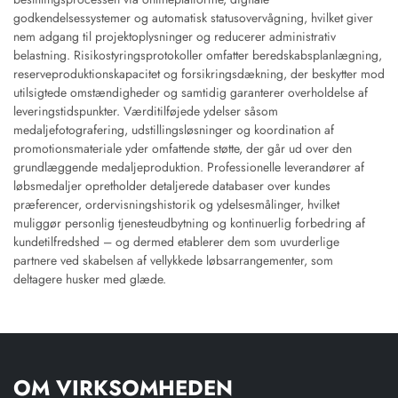
godkendelsessystemer og automatisk statusovervågning, hvilket giver
nem adgang til projektoplysninger og reducerer administrativ
belastning. Risikostyringsprotokoller omfatter beredskabsplanlægning,
reserveproduktionskapacitet og forsikringsdækning, der beskytter mod
utilsigtede omstændigheder og samtidig garanterer overholdelse af
leveringstidspunkter. Værditilføjede ydelser såsom
medaljefotografering, udstillingsløsninger og koordination af
promotionsmateriale yder omfattende støtte, der går ud over den
grundlæggende medaljeproduktion. Professionelle leverandører af
løbsmedaljer opretholder detaljerede databaser over kundes
præferencer, ordervisningshistorik og ydelsesmålinger, hvilket
muliggør personlig tjenesteudbytning og kontinuerlig forbedring af
kundetilfredshed – og dermed etablerer dem som uvurderlige
partnere ved skabelsen af vellykkede løbsarrangementer, som
deltagere husker med glæde.
OM VIRKSOMHEDEN