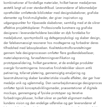
kombinationer af forskellige materialer, hvilket hæver medaljernes
æstetik langt ud over standardtilbud. Leverandører af løbsmedaljer
opretholder omfattende biblioteker med designskabeloner, grafiske
elementer og finish-muligheder, der giver inspiration og
udgangspunkter for tilpassede skabeloner, samtidig med at de sikrer
effektive projekttidsplaner. Professionelle kunstnere og grafiske
designere i leverandørholdene besidder en dyb forståelse for
medaljekunst, sportsymbolik og deltagerpsykologi og skaber design,
der følelsesmæssigt resonerer hos modtagerne og forbedrer deres
tilfredshed med løbsoplevelsen. Kvalitetskontrolforanstaltninger
gennem hele designprocessen omfatter flere godkendelsesfaser,
materialeprøvning, farveafstemningsverifikation og
prototypevalidering, hvilket garanterer, at de endelige produkter
overgår forventningerne. Innovative finish-teknikker såsom antik
patinering, tofarvet platering, gennemsigtig emaljering og
laserstrukturering skaber karakteristiske visuelle effekter, der gør hver
medalje unik og uglemmelig. Den samarbejdsmæssige designproces
omfatter typisk konceptudviklingsmøder, præsentationer af digitale
mockups, gennemgang af fysiske prototyper og iterative
forbedringscyklusser, hvilket sikrer en perfekt alignment mellem
kundens vision og den endelige udførelse og gør leverandører af