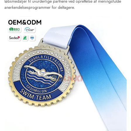
løbsmedaljer til uvurderlige partnere ved oprettelse af meningsfulde
anerkendelsesprogrammer for deltagere.