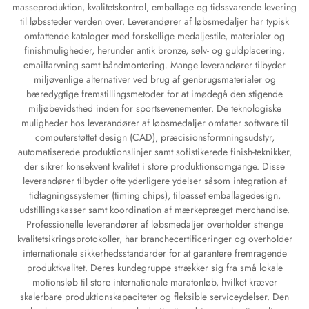
masseproduktion, kvalitetskontrol, emballage og tidssvarende levering
til løbssteder verden over. Leverandører af løbsmedaljer har typisk
omfattende kataloger med forskellige medaljestile, materialer og
finishmuligheder, herunder antik bronze, sølv- og guldplacering,
emailfarvning samt båndmontering. Mange leverandører tilbyder
miljøvenlige alternativer ved brug af genbrugsmaterialer og
bæredygtige fremstillingsmetoder for at imødegå den stigende
miljøbevidsthed inden for sportsevenementer. De teknologiske
muligheder hos leverandører af løbsmedaljer omfatter software til
computerstøttet design (CAD), præcisionsformningsudstyr,
automatiserede produktionslinjer samt sofistikerede finish-teknikker,
der sikrer konsekvent kvalitet i store produktionsomgange. Disse
leverandører tilbyder ofte yderligere ydelser såsom integration af
tidtagningssystemer (timing chips), tilpasset emballagedesign,
udstillingskasser samt koordination af mærkepræget merchandise.
Professionelle leverandører af løbsmedaljer overholder strenge
kvalitetsikringsprotokoller, har branchecertificeringer og overholder
internationale sikkerhedsstandarder for at garantere fremragende
produktkvalitet. Deres kundegruppe strækker sig fra små lokale
motionsløb til store internationale maratonløb, hvilket kræver
skalerbare produktionskapaciteter og fleksible serviceydelser. Den