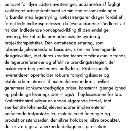
behovet for dyre udstyrsinvesteringer, uddannelse af fagligt
kvalificeret arbejdskraft samt administrationsomkostninger
forbundet med lagerstyring. Løbsarrangører drager fordel af
forenklede indkøbsprocesser, da leverandørerne håndterer alt
fra den indledende konceptudvikling til den endelige
levering, hvilket reducerer administrativ byrde og
projektkompleksitet. Den omfattende erfaring, som
løbsmedaljeleverandører besidder, sikrer en fremragende
designkvalitet, idet deres kreative teams forstår aktuelle trends,
deltagerpræferencer og effektive brandingstrategier, der
maksimerer begivenhedens indflydelse. Professionelle
leverandører opretholder robuste forsyningskæder og
etablerede relationer til materialeleverandører, hvilket
garanterer konkurrencedygtige priser, konstant tilgængelighed
og pålidelige leveringstider – også i højdesæsonen for løb.
Kvalitetskontrol udgør en anden afgørende fordel, idet
anerkendte løbsmedaljeleverandører implementerer
omfattende testprotokoller, materialecertificeringer og
produktionsstandarder, der sikrer holdbare, sikre produkter,
der er værdige at anerkende deltagerens præstation.