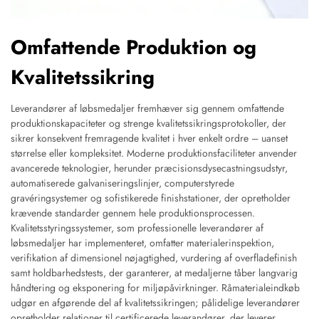
Omfattende Produktion og
Kvalitetssikring
Leverandører af løbsmedaljer fremhæver sig gennem omfattende
produktionskapaciteter og strenge kvalitetssikringsprotokoller, der
sikrer konsekvent fremragende kvalitet i hver enkelt ordre – uanset
størrelse eller kompleksitet. Moderne produktionsfaciliteter anvender
avancerede teknologier, herunder præcisionsdysecastningsudstyr,
automatiserede galvaniseringslinjer, computerstyrede
gravéringsystemer og sofistikerede finishstationer, der opretholder
krævende standarder gennem hele produktionsprocessen.
Kvalitetsstyringssystemer, som professionelle leverandører af
løbsmedaljer har implementeret, omfatter materialerinspektion,
verifikation af dimensionel nøjagtighed, vurdering af overfladefinish
samt holdbarhedstests, der garanterer, at medaljerne tåber langvarig
håndtering og eksponering for miljøpåvirkninger. Råmaterialeindkøb
udgør en afgørende del af kvalitetssikringen; pålidelige leverandører
opretholder relationer til certificerede leverandører, der leverer