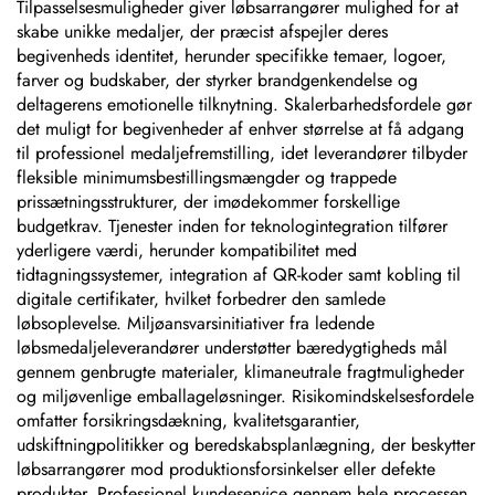
Tilpasselsesmuligheder giver løbsarrangører mulighed for at
skabe unikke medaljer, der præcist afspejler deres
begivenheds identitet, herunder specifikke temaer, logoer,
farver og budskaber, der styrker brandgenkendelse og
deltagerens emotionelle tilknytning. Skalerbarhedsfordele gør
det muligt for begivenheder af enhver størrelse at få adgang
til professionel medaljefremstilling, idet leverandører tilbyder
fleksible minimumsbestillingsmængder og trappede
prissætningsstrukturer, der imødekommer forskellige
budgetkrav. Tjenester inden for teknologintegration tilfører
yderligere værdi, herunder kompatibilitet med
tidtagningssystemer, integration af QR-koder samt kobling til
digitale certifikater, hvilket forbedrer den samlede
løbsoplevelse. Miljøansvarsinitiativer fra ledende
løbsmedaljeleverandører understøtter bæredygtigheds mål
gennem genbrugte materialer, klimaneutrale fragtmuligheder
og miljøvenlige emballageløsninger. Risikomindskelsesfordele
omfatter forsikringsdækning, kvalitetsgarantier,
udskiftningpolitikker og beredskabsplanlægning, der beskytter
løbsarrangører mod produktionsforsinkelser eller defekte
produkter. Professionel kundeservice gennem hele processen