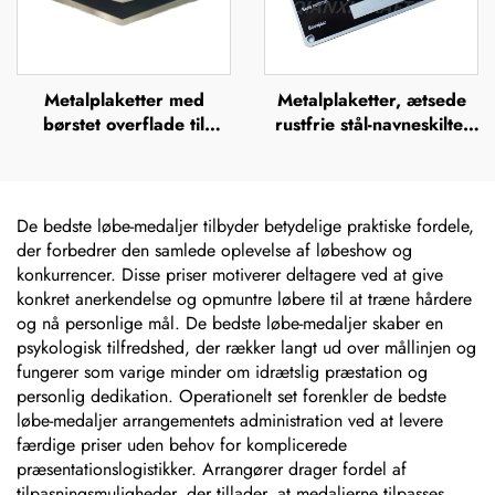
Metalplaketter med
Metalplaketter, ætsede
børstet overflade til
rustfrie stål-navneskilte,
udendørs brug i rustfrit
rustfrit stål-graverede
stål, ætsede navneskilte,
logo-navneskilte
mærker, lasergraverede,
anodiserede aluminiums-
De bedste løbe-medaljer tilbyder betydelige praktiske fordele,
navneskilte, etiket
der forbedrer den samlede oplevelse af løbeshow og
konkurrencer. Disse priser motiverer deltagere ved at give
konkret anerkendelse og opmuntre løbere til at træne hårdere
og nå personlige mål. De bedste løbe-medaljer skaber en
psykologisk tilfredshed, der rækker langt ud over mållinjen og
fungerer som varige minder om idrætslig præstation og
personlig dedikation. Operationelt set forenkler de bedste
løbe-medaljer arrangementets administration ved at levere
færdige priser uden behov for komplicerede
præsentationslogistikker. Arrangører drager fordel af
tilpasningsmuligheder, der tillader, at medaljerne tilpasses