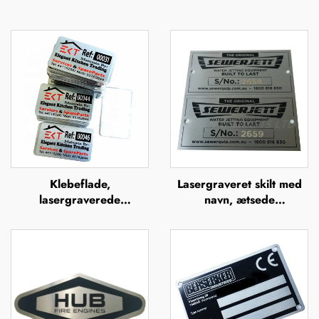
Klebeflade,
Lasergraveret skilt med
lasergraverede
navn, ætsede
aluminiumsserienumre,
metalnavneskilt i rustfrit
mærkelabels
stål med logo