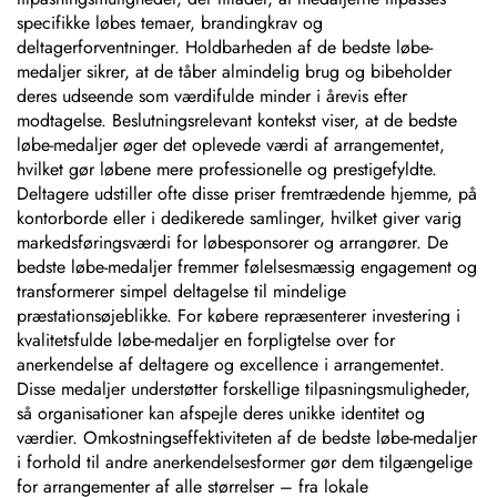
specifikke løbes temaer, brandingkrav og
deltagerforventninger. Holdbarheden af de bedste løbe-
medaljer sikrer, at de tåber almindelig brug og bibeholder
deres udseende som værdifulde minder i årevis efter
modtagelse. Beslutningsrelevant kontekst viser, at de bedste
løbe-medaljer øger det oplevede værdi af arrangementet,
hvilket gør løbene mere professionelle og prestigefyldte.
Deltagere udstiller ofte disse priser fremtrædende hjemme, på
kontorborde eller i dedikerede samlinger, hvilket giver varig
markedsføringsværdi for løbesponsorer og arrangører. De
bedste løbe-medaljer fremmer følelsesmæssig engagement og
transformerer simpel deltagelse til mindelige
præstationsøjeblikke. For købere repræsenterer investering i
kvalitetsfulde løbe-medaljer en forpligtelse over for
anerkendelse af deltagere og excellence i arrangementet.
Disse medaljer understøtter forskellige tilpasningsmuligheder,
så organisationer kan afspejle deres unikke identitet og
værdier. Omkostningseffektiviteten af de bedste løbe-medaljer
i forhold til andre anerkendelsesformer gør dem tilgængelige
for arrangementer af alle størrelser – fra lokale