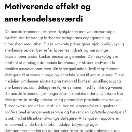
Motiverende effekt og
anerkendelsesværdi
De bedste løbemedaljer giver dybtgående motivationsmæssige
fordele, der betydeligt forbedrer deltagernes engagement og
tilfredshed med løbet. Disse konkrete priser giver øjeblikkelig, synlig
anerkendelse, der bekræfter løbernes indsats og personlige
præstationer under konkurrencearrangementer. Den psykologiske
effekt af at modtage de bedste løbemedaljer skaber vedvarende
positive associationer med din løborganisation, hvilket opmuntrer
deltagere til at vende tilbage og anbefale løbet til andre løbere. Disse
medaljer omdanner abstrakt præstation til konkret, udstillingsdygtig
anerkendelse, som deltagerne fejrer sammen med familie og venner.
De bedste løbemedaljer fungerer som samtalestartere, så løbere kan
dele deres idrætslige historier og personlige præstationsnarrativer.
Tilstedeværelsen af kvalitetsfulde, bedste løbemedaljer signalerer
professionel arrangementsservice og hæver den opfattede prestige af
løbet, hvilket tiltrækker alvorlige deltagere. Arrangører rapporterer
konsekvent, at de bedste løbemedaljer betydeligt øger
deltagertilfredsheden og skaber mindre værdifulde oplevelser, der