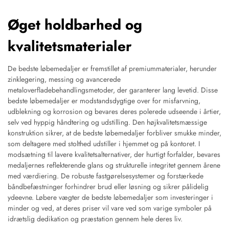
Øget holdbarhed og
kvalitetsmaterialer
De bedste løbemedaljer er fremstillet af premiummaterialer, herunder
zinklegering, messing og avancerede
metaloverfladebehandlingsmetoder, der garanterer lang levetid. Disse
bedste løbemedaljer er modstandsdygtige over for misfarvning,
udblekning og korrosion og bevares deres polerede udseende i årtier,
selv ved hyppig håndtering og udstilling. Den højkvalitetsmæssige
konstruktion sikrer, at de bedste løbemedaljer forbliver smukke minder,
som deltagere med stolthed udstiller i hjemmet og på kontoret. I
modsætning til lavere kvalitetsalternativer, der hurtigt forfalder, bevares
medaljernes reflekterende glans og strukturelle integritet gennem årene
med værdiering. De robuste fastgørelsesystemer og forstærkede
båndbefæstninger forhindrer brud eller løsning og sikrer pålidelig
ydeevne. Løbere vægter de bedste løbemedaljer som investeringer i
minder og ved, at deres priser vil vare ved som varige symboler på
idrætslig dedikation og præstation gennem hele deres liv.