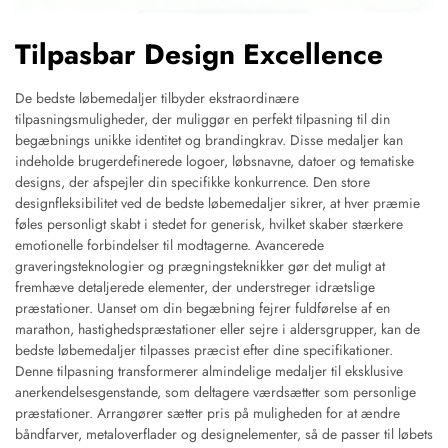
Tilpasbar Design Excellence
De bedste løbemedaljer tilbyder ekstraordinære
tilpasningsmuligheder, der muliggør en perfekt tilpasning til din
begæbnings unikke identitet og brandingkrav. Disse medaljer kan
indeholde brugerdefinerede logoer, løbsnavne, datoer og tematiske
designs, der afspejler din specifikke konkurrence. Den store
designfleksibilitet ved de bedste løbemedaljer sikrer, at hver præmie
føles personligt skabt i stedet for generisk, hvilket skaber stærkere
emotionelle forbindelser til modtagerne. Avancerede
graveringsteknologier og prægningsteknikker gør det muligt at
fremhæve detaljerede elementer, der understreger idrætslige
præstationer. Uanset om din begæbning fejrer fuldførelse af en
marathon, hastighedspræstationer eller sejre i aldersgrupper, kan de
bedste løbemedaljer tilpasses præcist efter dine specifikationer.
Denne tilpasning transformerer almindelige medaljer til eksklusive
anerkendelsesgenstande, som deltagere værdsætter som personlige
præstationer. Arrangører sætter pris på muligheden for at ændre
båndfarver, metaloverflader og designelementer, så de passer til løbets