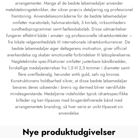
arrangementer. Mange af de bedste løbemedaljer anvender
metalstøbningsteknikker, der sikrer præcis detaljering og professionel
fremtoning. Anvendelsesområderne for de bedste løbemedaljer
omfatter maratonløb, halvmaratonløb, 5 km-løb, virksomheders
sundhedsprogrammer samt fællesskabsløb. Disse udmærkelser
fungerer effektivt både i amatør- og professionelle idrætskontekster –
fra lokale velgørenhedsløb til internationale idrætskonkurrencer. De
bedste løbemedaljer øger deltagerens motivation, giver officiel
anerkendelse og skaber emotionelle forbindelser til løboplevelserne.
Nøgletekniske specifikationer omfatter justerbare båndbredder,
forskellige medaljestørrelser fra 1,5 til 2,5 tommer i diameter samt
flere overfladevalg, herunder antik guld, sølv og bronze.
Konstruktionens holdbarhed sikrer, at disse bedste løbemedaljer
bevares deres udseende i årevis og dermed bliver værdifulde
mindesgenstande. Medaljerne indeholder typisk idrætsspecifikke
billeder og kan tilpasses med brugerdefinerede bånd med
arrangementets branding, så hver serie er unikt tilpasset sin
anvendelse.
Nye produktudgivelser