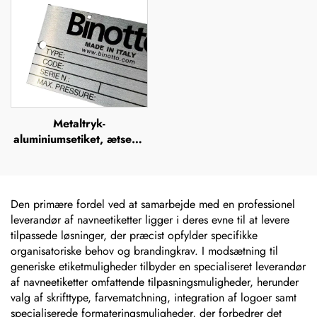
sticker
metaloptik
Metaltryk-
aluminiumsetiket, ætsede
rustfrie stål-navneskilte,
mærker, lasergraverede,
anodiserede sølvfarvede
aluminiums-
Den primære fordel ved at samarbejde med en professionel
maskinnavneskilte
leverandør af navneetiketter ligger i deres evne til at levere
tilpassede løsninger, der præcist opfylder specifikke
organisatoriske behov og brandingkrav. I modsætning til
generiske etiketmuligheder tilbyder en specialiseret leverandør
af navneetiketter omfattende tilpasningsmuligheder, herunder
valg af skrifttype, farvematchning, integration af logoer samt
specialiserede formateringsmuligheder, der forbedrer det