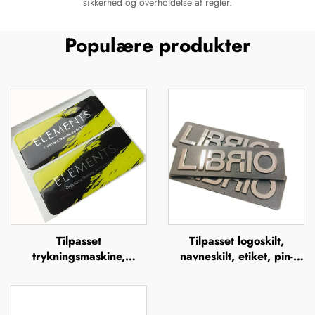
sikkerhed og overholdelse af regler.
Populære produkter
Tilpasset
Tilpasset logoskilt,
trykningsmaskine,
navneskilt, etiket, pin-
doming-mærker, klare
knapper, badge eller
polyurethan-etiketter,
blankt navneskilt i zink-
epoxyharz-dom, 3D-
legering med børstet