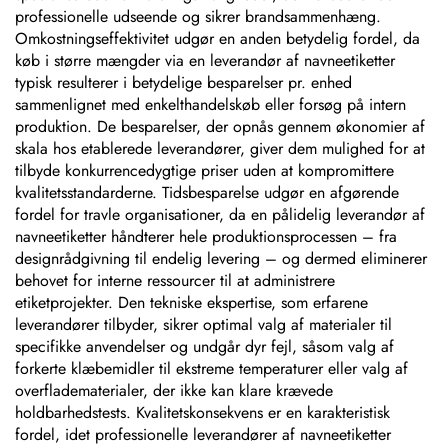
professionelle udseende og sikrer brandsammenhæng.
Omkostningseffektivitet udgør en anden betydelig fordel, da
køb i større mængder via en leverandør af navneetiketter
typisk resulterer i betydelige besparelser pr. enhed
sammenlignet med enkelthandelskøb eller forsøg på intern
produktion. De besparelser, der opnås gennem økonomier af
skala hos etablerede leverandører, giver dem mulighed for at
tilbyde konkurrencedygtige priser uden at kompromittere
kvalitetsstandarderne. Tidsbesparelse udgør en afgørende
fordel for travle organisationer, da en pålidelig leverandør af
navneetiketter håndterer hele produktionsprocessen – fra
designrådgivning til endelig levering – og dermed eliminerer
behovet for interne ressourcer til at administrere
etiketprojekter. Den tekniske ekspertise, som erfarene
leverandører tilbyder, sikrer optimal valg af materialer til
specifikke anvendelser og undgår dyr fejl, såsom valg af
forkerte klæbemidler til ekstreme temperaturer eller valg af
overfladematerialer, der ikke kan klare krævede
holdbarhedstests. Kvalitetskonsekvens er en karakteristisk
fordel, idet professionelle leverandører af navneetiketter