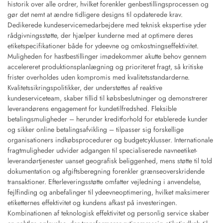
historik over alle ordrer, hvilket forenkler genbestillingsprocessen og
gør det nemt at ændre tidligere designs til opdaterede krav.
Dedikerede kundeservicemedarbejdere med teknisk ekspertise yder
rådgivningsstøtte, der hjælper kunderne med at optimere deres
etiketspecifikationer både for ydeevne og omkostningseffektivitet.
Muligheden for hastbestillinger imødekommer akutte behov gennem
accelereret produktionsplanlægning og prioriteret fragt, så kritiske
frister overholdes uden kompromis med kvalitetsstandarderne.
Kvalitetssikringspolitikker, der understøttes af reaktive
kundeserviceteam, skaber tillid til købsbeslutninger og demonstrerer
leverandørens engagement for kundetilfredshed. Fleksible
betalingsmuligheder – herunder kreditforhold for etablerede kunder
og sikker online betalingsafvikling – tilpasser sig forskellige
organisationers indkøbsprocedurer og budgetcyklusser. Internationale
fragtmuligheder udvider adgangen til specialiserede navneetiket-
leverandørtjenester uanset geografisk beliggenhed, mens støtte til told
dokumentation og afgiftsberegning forenkler grænseoverskridende
transaktioner. Efterleveringsstøtte omfatter vejledning i anvendelse,
fejlfinding og anbefalinger til ydeevneoptimering, hvilket maksimerer
etiketternes effektivitet og kundens afkast på investeringen.
Kombinationen af teknologisk effektivitet og personlig service skaber