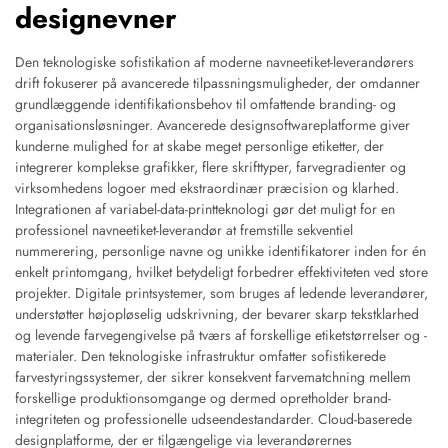
designevner
Den teknologiske sofistikation af moderne navneetiket-leverandørers
drift fokuserer på avancerede tilpassningsmuligheder, der omdanner
grundlæggende identifikationsbehov til omfattende branding- og
organisationsløsninger. Avancerede designsoftwareplatforme giver
kunderne mulighed for at skabe meget personlige etiketter, der
integrerer komplekse grafikker, flere skrifttyper, farvegradienter og
virksomhedens logoer med ekstraordinær præcision og klarhed.
Integrationen af variabel-data-printteknologi gør det muligt for en
professionel navneetiket-leverandør at fremstille sekventiel
nummerering, personlige navne og unikke identifikatorer inden for én
enkelt printomgang, hvilket betydeligt forbedrer effektiviteten ved store
projekter. Digitale printsystemer, som bruges af ledende leverandører,
understøtter højopløselig udskrivning, der bevarer skarp tekstklarhed
og levende farvegengivelse på tværs af forskellige etiketstørrelser og -
materialer. Den teknologiske infrastruktur omfatter sofistikerede
farvestyringssystemer, der sikrer konsekvent farvematchning mellem
forskellige produktionsomgange og dermed opretholder brand-
integriteten og professionelle udseendestandarder. Cloud-baserede
designplatforme, der er tilgængelige via leverandørernes