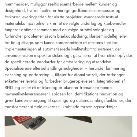
hjemmesider, muliggør realtids-samarbejde mellem kunder og
designhold, hvilket faciliterer hurtige godkendelsesprocesser og
forkorter leveringstiden for akutte projekter. Avancerede tests af
materialekompatibilitet sikrer, at de valgte underlag og klæbemidler
fungerer optimalt sammen med de valgte printteknologier og
forhindrer problemer såsom blækudblødning, klæbemiddelfejl eller
for tidlig slitage, som kunne kompromittere etiketternes funktion.
Implementeringen af automatiserede kvalitetskontrolsystemer, der
anvender vision-inspektionsteknologi, garanterer, at hver etiket opfylder
de specificerede standarder før emballering og afsendelse.
Specialiserede efterbehandlingsmuligheder – herunder laminering,
stansning og perforering – tilføjer funktional værdi, der forlænger
etiketternes levetid og forbedrer brugeroplevelsen. Integrationen af
RFID- og smart-etiket-teknologier placerer fremadstormende
navneetiket-leverandører i spidsen for identifikationsinnovation og
giver kunderne adgang til sporings- og dataindsamlingsfunktioner, der
transformerer simple etiketter til kraftfulde forretningsværktøjer.