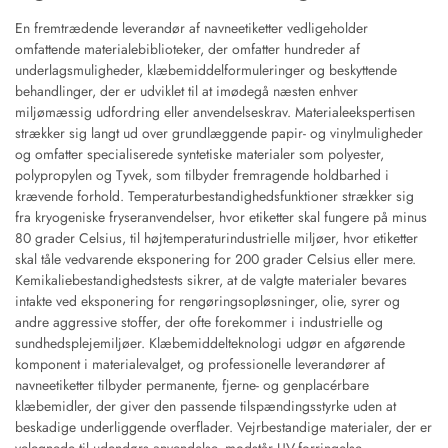
En fremtrædende leverandør af navneetiketter vedligeholder
omfattende materialebiblioteker, der omfatter hundreder af
underlagsmuligheder, klæbemiddelformuleringer og beskyttende
behandlinger, der er udviklet til at imødegå næsten enhver
miljømæssig udfordring eller anvendelseskrav. Materialeekspertisen
strækker sig langt ud over grundlæggende papir- og vinylmuligheder
og omfatter specialiserede syntetiske materialer som polyester,
polypropylen og Tyvek, som tilbyder fremragende holdbarhed i
krævende forhold. Temperaturbestandighedsfunktioner strækker sig
fra kryogeniske fryseranvendelser, hvor etiketter skal fungere på minus
80 grader Celsius, til højtemperaturindustrielle miljøer, hvor etiketter
skal tåle vedvarende eksponering for 200 grader Celsius eller mere.
Kemikaliebestandighedstests sikrer, at de valgte materialer bevares
intakte ved eksponering for rengøringsopløsninger, olie, syrer og
andre aggressive stoffer, der ofte forekommer i industrielle og
sundhedsplejemiljøer. Klæbemiddelteknologi udgør en afgørende
komponent i materialevalget, og professionelle leverandører af
navneetiketter tilbyder permanente, fjerne- og genplacérbare
klæbemidler, der giver den passende tilspændingsstyrke uden at
beskadige underliggende overflader. Vejrbestandige materialer, der er
velegnede til udendørs anvendelse, modstår UV-forringelse,