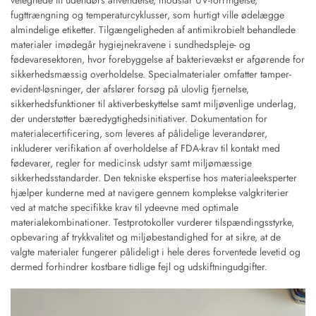
fugttrængning og temperaturcyklusser, som hurtigt ville ødelægge
almindelige etiketter. Tilgængeligheden af antimikrobielt behandlede
materialer imødegår hygiejnekravene i sundhedspleje- og
fødevaresektoren, hvor forebyggelse af bakterievækst er afgørende for
sikkerhedsmæssig overholdelse. Specialmaterialer omfatter tamper-
evident-løsninger, der afslører forsøg på ulovlig fjernelse,
sikkerhedsfunktioner til aktiverbeskyttelse samt miljøvenlige underlag,
der understøtter bæredygtighedsinitiativer. Dokumentation for
materialecertificering, som leveres af pålidelige leverandører,
inkluderer verifikation af overholdelse af FDA-krav til kontakt med
fødevarer, regler for medicinsk udstyr samt miljømæssige
sikkerhedsstandarder. Den tekniske ekspertise hos materialeeksperter
hjælper kunderne med at navigere gennem komplekse valgkriterier
ved at matche specifikke krav til ydeevne med optimale
materialekombinationer. Testprotokoller vurderer tilspændingsstyrke,
opbevaring af trykkvalitet og miljøbestandighed for at sikre, at de
valgte materialer fungerer pålideligt i hele deres forventede levetid og
dermed forhindrer kostbare tidlige fejl og udskiftningudgifter.