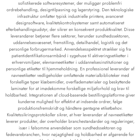
sofistikerede softwaresystemer, der muliggør problemfri
ordrebehandling, designtilpasning og lagerstyring. Den teknologiske
infrastruktur omfatter typisk industrielle printere, avanceret
designsoftware, kvalitetskontrolsystemer samt automatiseret
efterbehandlingsudstyr, der sikrer en konsekvent produktkvalitet. Disse
leverandører betjener flere sektorer, herunder sundhedssektoren,
uddannelsesvæsenet, fremstilling, detailhandel, logistik og det
personlige forbrugermarked. Anvendelsesspektret strækker sig fra
patientidentifikationsarmbånd i sygehuse til aktiveringsetiketter i
erhvervsmiljøer, elevnavneetiketter i uddannelsesinstitutioner og
personlige etiketter til hjemmeholdning. En professionel leverandør af
navneetiketter vedligeholder omfattende materialbiblioteker med
forskellige typer klæbemidler, overfladematerialer og beskyttende
laminater for at imødekomme forskellige miljøforhold og krav til
holdbarhed. Integrationen af cloud-baserede bestillingsplatforme giver
kunderne mulighed for effektivt at indsende ordrer, følge
produktionsfremskridt og håndtere gentagne etiketbehov.
Kvalitetssikringsprotokoller sikrer, at hver leverandør af navneetiketter
leverer produkter, der overholder branchestandarder og reguleringer,
især i følsomme anvendelser som sundhedssektoren og
fødevarebranchen, hvor nøjagtighed og holdbarhed er afgørende for