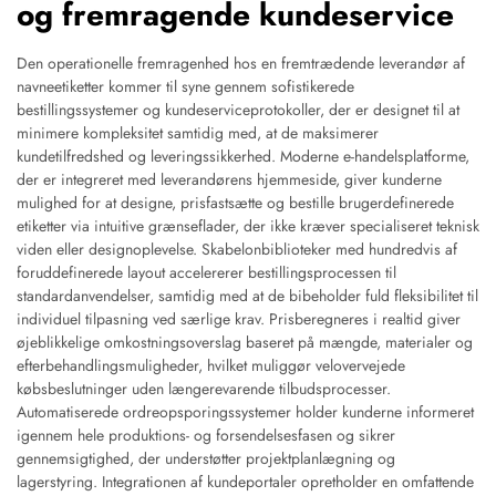
og fremragende kundeservice
Den operationelle fremragenhed hos en fremtrædende leverandør af
navneetiketter kommer til syne gennem sofistikerede
bestillingssystemer og kundeserviceprotokoller, der er designet til at
minimere kompleksitet samtidig med, at de maksimerer
kundetilfredshed og leveringssikkerhed. Moderne e-handelsplatforme,
der er integreret med leverandørens hjemmeside, giver kunderne
mulighed for at designe, prisfastsætte og bestille brugerdefinerede
etiketter via intuitive grænseflader, der ikke kræver specialiseret teknisk
viden eller designoplevelse. Skabelonbiblioteker med hundredvis af
foruddefinerede layout accelererer bestillingsprocessen til
standardanvendelser, samtidig med at de bibeholder fuld fleksibilitet til
individuel tilpasning ved særlige krav. Prisberegneres i realtid giver
øjeblikkelige omkostningsoverslag baseret på mængde, materialer og
efterbehandlingsmuligheder, hvilket muliggør velovervejede
købsbeslutninger uden længerevarende tilbudsprocesser.
Automatiserede ordreopsporingssystemer holder kunderne informeret
igennem hele produktions- og forsendelsesfasen og sikrer
gennemsigtighed, der understøtter projektplanlægning og
lagerstyring. Integrationen af kundeportaler opretholder en omfattende