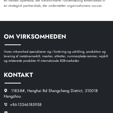
en nahtløs oplevelse, der transformerer rutinemæssig etiketindkøb til
en strategisk partnerskab, der understøtter organisationens succes.
OM VIRKSOMHEDEN
Vores virksomhed specialiserer sig i forskning og udvikling, produktion og
levering af metalnavneskilt, mærker, etiketter, nummerplade-rammer, vejskilt
og relaterede produkter til internationale B2B-markeder.
KONTAKT
1183-8#, Hanghai Rd Shangcheng District, 310018
Hangzhou
+86-13346185958