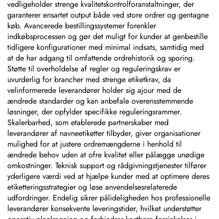
vedligeholder strenge kvalitetskontrolforanstaltninger, der
garanterer ensartet output både ved store ordrer og gentagne
køb. Avancerede bestillingssystemer forenkler
indkøbsprocessen og gør det muligt for kunder at genbestille
tidligere konfigurationer med minimal indsats, samtidig med
at de har adgang til omfattende ordrehistorik og sporing.
Støtte til overholdelse af regler og reguleringskrav er
uvurderlig for brancher med strenge etiketkrav, da
velinformerede leverandører holder sig ajour med de
ændrede standarder og kan anbefale overensstemmende
løsninger, der opfylder specifikke reguleringsrammer.
Skalerbarhed, som etablerede partnerskaber med
leverandører af navneetiketter tilbyder, giver organisationer
mulighed for at justere ordremængderne i henhold til
ændrede behov uden at ofre kvalitet eller pålægge unødige
omkostninger. Teknisk support og rådgivningstjenester tilfører
yderligere værdi ved at hjælpe kunder med at optimere deres
etiketteringsstrategier og løse anvendelsesrelaterede
udfordringer. Endelig sikrer pålideligheden hos professionelle
leverandører konsekvente leveringstider, hvilket understøtter