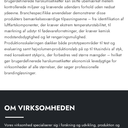
brugerdefinerede harskumsetiketter kan skifte ubemærket mellem
kontrollerede miljøer og krævende udendørs forhold uden nedsat
ydeevne. Branchespecifikke anvendelser demonstrerer disse
produkters bemærkelsesværdige tilpasningsevne – fra identifikation af
luftfartskomponenter, der kræver ekstrem temperaturstabilitet, til
mærkning af udstyr til fødevareforretninger, der kræver kemisk
modstandsdygtighed og let rengøringsmulighed.
Produktionsskaleringen dækker både prototypeområder til test og
evaluering samt højvolumen-produktionsløb på op til titusindvis af styk,
med konsekvent stykpris, der forbedres ved større mængder – hvilket
gør brugerdefinerede harskumsetiketter økonomisk levedygtige for
virksomheder af alle størrelser, der søger professionelle
brandingløsninger.
OM VIRKSOMHEDEN
Vores virksomhed specialiserer sig i forskning og udvikling, produktion og