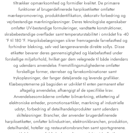
tiltrækker opmærksomhed og formidler kvalitet. De primære
funktioner af brugerdefinerede harpiksetiketter omfatter
mærkepromovering, produktidentifikation, dekorativ forbedring og
vejrbestandige mærkningsløsninger. Deres teknologiske egenskaber
omfatter UV-bestandige formuleringer, vandtætte konstruktioner,
skrabebestandige overflader samt temperaturstabilitet i området fra -40
°F til 180 °F. Harpiksbelægningen sikrer fremragende farvefasthed og
forhindrer blekning, selv ved længerevarende direkte sollys. Disse
etiketter bevarer deres gennemsigtighed og klæbefasthed under
forskellige miljøforhold, hvilket gør dem velegnede til både indendørs
og udendørs anvendelse. Fremstillingsmulighederne omfatter
forskellige former, størrelser og farvekombinationer samt
trykopløsninger, der fanger detaljerede og levende grafikker.
Klæbesystemerne på bagsiden er udviklet til enten permanent eller
aftagelig anvendelse, afhængigt af de specifikke krav.
Anvendelsesområderne omfatter bilmærkning, etikettering af
elektroniske enheder, promotionsartikler, mærkning af industrielle
udstyr, forbedring af detailhandelsprodukter samt udendørs
skilteløsninger. Brancher, der anvender brugerdefinerede
harpiksetiketter, omfatter bilindustrien, elektronikbranchen, produktion,
detailhandel, hoteller og restaurationsbranchen samt sportsgrenene.