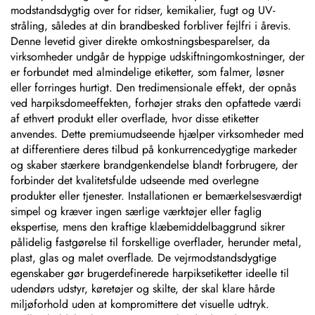
modstandsdygtig over for ridser, kemikalier, fugt og UV-
stråling, således at din brandbesked forbliver fejlfri i årevis.
Denne levetid giver direkte omkostningsbesparelser, da
virksomheder undgår de hyppige udskiftningomkostninger, der
er forbundet med almindelige etiketter, som falmer, løsner
eller forringes hurtigt. Den tredimensionale effekt, der opnås
ved harpiksdomeeffekten, forhøjer straks den opfattede værdi
af ethvert produkt eller overflade, hvor disse etiketter
anvendes. Dette premiumudseende hjælper virksomheder med
at differentiere deres tilbud på konkurrencedygtige markeder
og skaber stærkere brandgenkendelse blandt forbrugere, der
forbinder det kvalitetsfulde udseende med overlegne
produkter eller tjenester. Installationen er bemærkelsesværdigt
simpel og kræver ingen særlige værktøjer eller faglig
ekspertise, mens den kraftige klæbemiddelbaggrund sikrer
pålidelig fastgørelse til forskellige overflader, herunder metal,
plast, glas og malet overflade. De vejrmodstandsdygtige
egenskaber gør brugerdefinerede harpiksetiketter ideelle til
udendørs udstyr, køretøjer og skilte, der skal klare hårde
miljøforhold uden at kompromittere det visuelle udtryk.