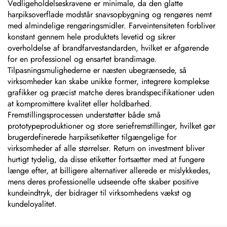
Vedligeholdelseskravene er minimale, da den glatte
harpiksoverflade modstår snavsopbygning og rengøres nemt
med almindelige rengøringsmidler. Farveintensiteten forbliver
konstant gennem hele produktets levetid og sikrer
overholdelse af brandfarvestandarden, hvilket er afgørende
for en professionel og ensartet brandimage.
Tilpasningsmulighederne er næsten ubegrænsede, så
virksomheder kan skabe unikke former, integrere komplekse
grafikker og præcist matche deres brandspecifikationer uden
at kompromittere kvalitet eller holdbarhed.
Fremstillingsprocessen understøtter både små
prototypeproduktioner og store seriefremstillinger, hvilket gør
brugerdefinerede harpiksetiketter tilgængelige for
virksomheder af alle størrelser. Return on investment bliver
hurtigt tydelig, da disse etiketter fortsætter med at fungere
længe efter, at billigere alternativer allerede er mislykkedes,
mens deres professionelle udseende ofte skaber positive
kundeindtryk, der bidrager til virksomhedens vækst og
kundeloyalitet.