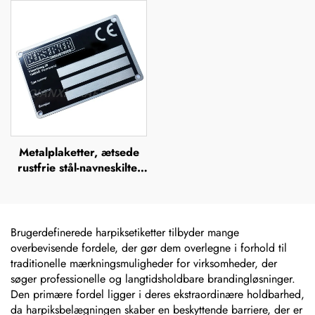
offsettryk,
navneplader i rustfrit stål,
metalbrandnavn, forhøjet
logo-navneplade
metallogo-plade
Metalplaketter, ætsede
rustfrie stål-navneskilte,
rustfrit stål-graverede
logo-navneskilte
Brugerdefinerede harpiksetiketter tilbyder mange
overbevisende fordele, der gør dem overlegne i forhold til
traditionelle mærkningsmuligheder for virksomheder, der
søger professionelle og langtidsholdbare brandingløsninger.
Den primære fordel ligger i deres ekstraordinære holdbarhed,
da harpiksbelægningen skaber en beskyttende barriere, der er