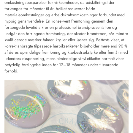
omkostningsbesparelser for virksomheder, da udskiftningstider
forlænges fra måneder til år, hvilket reducerer både
materialeomkostninger og arbejdskraftsomkostninger forbundet med
hyppig genanvendelse. En konsekvent fremtoning gennem den
forlængede levetid sikrer en professionel brandpræsentation og
undgår den forringede fremtoning, der skader brandtroen, når mindre
kvalificerede mærker falmer, krøller eller løsner sig. Felttests viser, at
korrekt anbragte tilpassede harpiksetiketter bibeholder mere end 90 %
af deres oprindelige fremtoning og klæbestrækstyrke efter fem år med
udendørs eksponering, mens almindelige vinyl-etiketter normalt viser
betydelig forringelse inden for 12–18 måneder under tilsvarende
forhold.