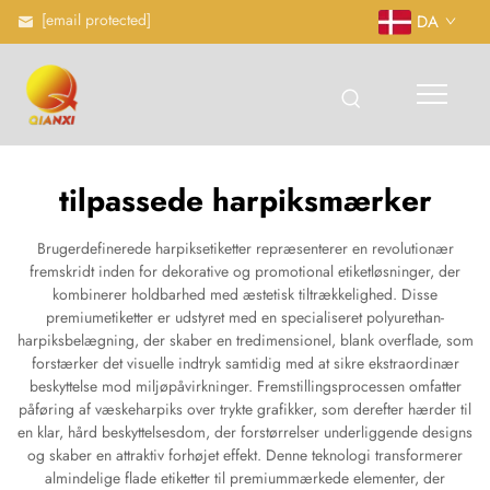
[email protected]
DA
tilpassede harpiksmærker
Brugerdefinerede harpiksetiketter repræsenterer en revolutionær
fremskridt inden for dekorative og promotional etiketløsninger, der
kombinerer holdbarhed med æstetisk tiltrækkelighed. Disse
premiumetiketter er udstyret med en specialiseret polyurethan-
harpiksbelægning, der skaber en tredimensionel, blank overflade, som
forstærker det visuelle indtryk samtidig med at sikre ekstraordinær
beskyttelse mod miljøpåvirkninger. Fremstillingsprocessen omfatter
påføring af væskeharpiks over trykte grafikker, som derefter hærder til
en klar, hård beskyttelsesdom, der forstørrelser underliggende designs
og skaber en attraktiv forhøjet effekt. Denne teknologi transformerer
almindelige flade etiketter til premiummærkede elementer, der