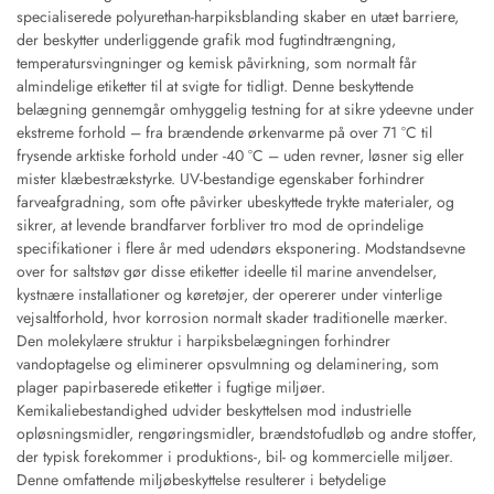
specialiserede polyurethan-harpiksblanding skaber en utæt barriere,
der beskytter underliggende grafik mod fugtindtrængning,
temperatursvingninger og kemisk påvirkning, som normalt får
almindelige etiketter til at svigte for tidligt. Denne beskyttende
belægning gennemgår omhyggelig testning for at sikre ydeevne under
ekstreme forhold – fra brændende ørkenvarme på over 71 °C til
frysende arktiske forhold under -40 °C – uden revner, løsner sig eller
mister klæbestrækstyrke. UV-bestandige egenskaber forhindrer
farveafgradning, som ofte påvirker ubeskyttede trykte materialer, og
sikrer, at levende brandfarver forbliver tro mod de oprindelige
specifikationer i flere år med udendørs eksponering. Modstandsevne
over for saltstøv gør disse etiketter ideelle til marine anvendelser,
kystnære installationer og køretøjer, der opererer under vinterlige
vejsaltforhold, hvor korrosion normalt skader traditionelle mærker.
Den molekylære struktur i harpiksbelægningen forhindrer
vandoptagelse og eliminerer opsvulmning og delaminering, som
plager papirbaserede etiketter i fugtige miljøer.
Kemikaliebestandighed udvider beskyttelsen mod industrielle
opløsningsmidler, rengøringsmidler, brændstofudløb og andre stoffer,
der typisk forekommer i produktions-, bil- og kommercielle miljøer.
Denne omfattende miljøbeskyttelse resulterer i betydelige