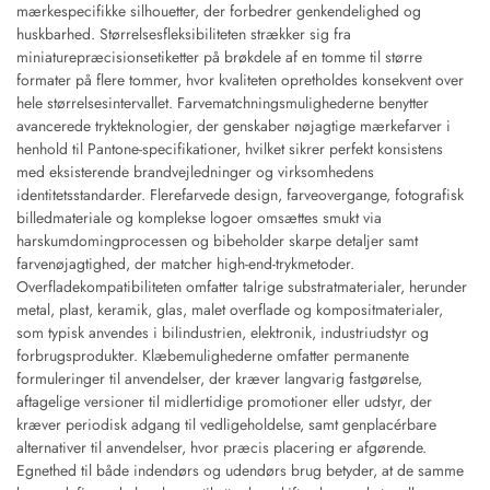
mærkespecifikke silhouetter, der forbedrer genkendelighed og
huskbarhed. Størrelsesfleksibiliteten strækker sig fra
miniaturepræcisionsetiketter på brøkdele af en tomme til større
formater på flere tommer, hvor kvaliteten opretholdes konsekvent over
hele størrelsesintervallet. Farvematchningsmulighederne benytter
avancerede trykteknologier, der genskaber nøjagtige mærkefarver i
henhold til Pantone-specifikationer, hvilket sikrer perfekt konsistens
med eksisterende brandvejledninger og virksomhedens
identitetsstandarder. Flerefarvede design, farveovergange, fotografisk
billedmateriale og komplekse logoer omsættes smukt via
harskumdomingprocessen og bibeholder skarpe detaljer samt
farvenøjagtighed, der matcher high-end-trykmetoder.
Overfladekompatibiliteten omfatter talrige substratmaterialer, herunder
metal, plast, keramik, glas, malet overflade og kompositmaterialer,
som typisk anvendes i bilindustrien, elektronik, industriudstyr og
forbrugsprodukter. Klæbemulighederne omfatter permanente
formuleringer til anvendelser, der kræver langvarig fastgørelse,
aftagelige versioner til midlertidige promotioner eller udstyr, der
kræver periodisk adgang til vedligeholdelse, samt genplacérbare
alternativer til anvendelser, hvor præcis placering er afgørende.
Egnethed til både indendørs og udendørs brug betyder, at de samme