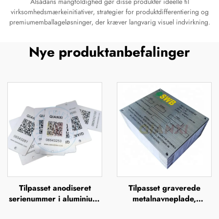
Alsådans mangfoldighed gør disse produkter ideelle til
virksomhedsmærkeinitiativer, strategier for produktdifferentiering og
premiumemballageløsninger, der kræver langvarig visuel indvirkning.
Nye produktanbefalinger
Tilpasset anodiseret
Tilpasset graverede
serienummer i aluminium,
metalnavneplade,
UV-tryk, silkefiltrering,
plakette, ætsede