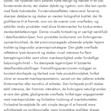
opstår, når flydende resin påføres trykte design og hærder til en klar,
forstørrende dome, der skaber dybde og rigdom, som ikke kan opnås
med flade trykmetoder. Forstørrelseseffekten intensiverer farverne,
skærper detaljerne og skaber en næsten holografisk kvalitet, der får
grafikkerne til at fremstå, som om de svæver over overfladen, og
adskiller straks produkter med disse klistermærker fra konkurrenters
standardetiketløsninger. Denne visuelle forbedring er særligt værdifuld
i detailhandelsmiljøer, hvor produkter konkurrerer om forbrugernes
opmærksomhed, da det premiumprægede udseende antyder højere
kvalitet og begrundar præmieprisstrategier. Den glatte overflade
reflekterer lyset dynamisk og skaber visuel interesse fra flere
betragtningsvinkler samt sikrer mærkesynlighed under forskellige
belysningsforhold – fra dæmpede lagermiljøer til lysstærke
detailhandelsudstillinger. Fremstillingspræcisionen muliggør en
konstant domhøjde og klarhed over hele produktionsløbet, hvilket
sikrer en ensartet mærkepræsentation, uanset om der påføres enkelte
klistermærker eller tusindvis af enheder. Den forhøjede profil skaber
taktil interesse, der fremmer interaktion, da forbrugere naturligt ønsker
at røre den glatte, glaslignende overflade, hvilket øger engagementet
med mærkeprodukter og forbedrer huskning af mærkekontakter.
Forbedret farvedybde får selv simple design til at fremstå mere
sofistikerede og professionelle, mens komplekse grafikker drager