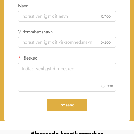
Navn
0/100
Virksomhedsnavn
0/200
Besked
0/1000
Indsend
tilpassede harpiksmærker