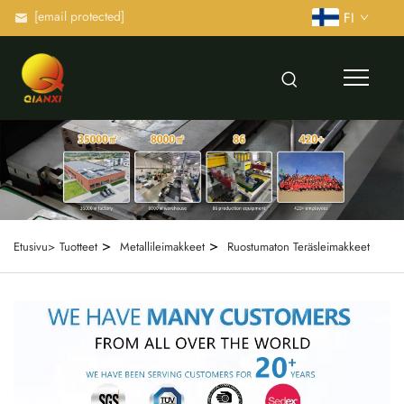
[email protected]
FI
>
>
Etusivu>
Tuotteet
Metallileimakkeet
Ruostumaton Teräsleimakkeet