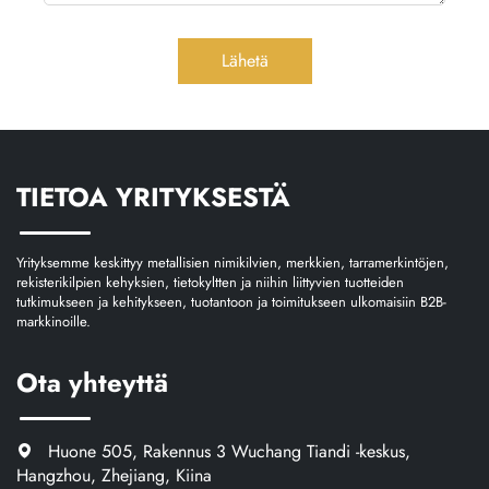
Lähetä
TIETOA YRITYKSESTÄ
Yrityksemme keskittyy metallisien nimikilvien, merkkien, tarramerkintöjen,
rekisterikilpien kehyksien, tietokyltten ja niihin liittyvien tuotteiden
tutkimukseen ja kehitykseen, tuotantoon ja toimitukseen ulkomaisiin B2B-
markkinoille.
Ota yhteyttä
Huone 505, Rakennus 3 Wuchang Tiandi -keskus,
Hangzhou, Zhejiang, Kiina