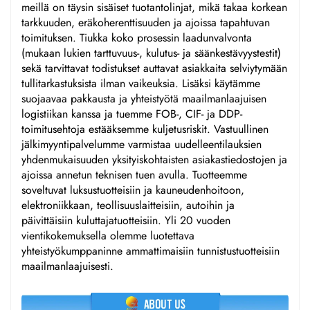
meillä on täysin sisäiset tuotantolinjat, mikä takaa korkean
tarkkuuden, eräkoherenttisuuden ja ajoissa tapahtuvan
toimituksen. Tiukka koko prosessin laadunvalvonta
(mukaan lukien tarttuvuus-, kulutus- ja säänkestävyystestit)
sekä tarvittavat todistukset auttavat asiakkaita selviytymään
tullitarkastuksista ilman vaikeuksia. Lisäksi käytämme
suojaavaa pakkausta ja yhteistyötä maailmanlaajuisen
logistiikan kanssa ja tuemme FOB-, CIF- ja DDP-
toimitusehtoja estääksemme kuljetusriskit. Vastuullinen
jälkimyyntipalvelumme varmistaa uudelleentilauksien
yhdenmukaisuuden yksityiskohtaisten asiakastiedostojen ja
ajoissa annetun teknisen tuen avulla. Tuotteemme
soveltuvat luksustuotteisiin ja kauneudenhoitoon,
elektroniikkaan, teollisuuslaitteisiin, autoihin ja
päivittäisiin kuluttajatuotteisiin. Yli 20 vuoden
vientikokemuksella olemme luotettava
yhteistyökumppaninne ammattimaisiin tunnistustuotteisiin
maailmanlaajuisesti.