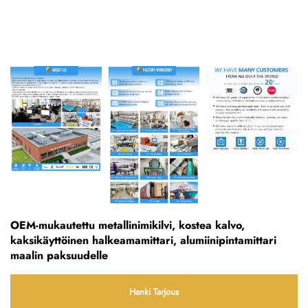
OEM-mukautettu metallinimikilvi, kostea kalvo,
kaksikäyttöinen halkeamamittari, alumiinipintamittari
maalin paksuudelle
Hanki Tarjous