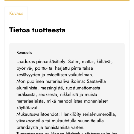
Kuvaus
Tietoa tuotteesta
Korostettu
Laadukas pinnankäsittely: Satin-, matta-, kiiltävä-,
pyörivä-, polttu- tai harjattu pinta takaa
kestävyyden ja esteettisen vaikutelman.
Monipuolinen materiaalivalikoima: Saatavilla
alumiinista, messingistä, ruostumattomasta
teräksestä, seoksesta, nikkelistä ja muista
materiaaleista, mikä mahdollistaa monenlaiset
käyttötavat.
Mukautusvaihtoehdot: Henkilöity serial-numeroilla,
viivakoodeilla tai mukautetulla suunnittelulla
brändäystä ja tunnistamista varten.
Tuotantonopeus: Nopea käsittely; näytteet valmiina