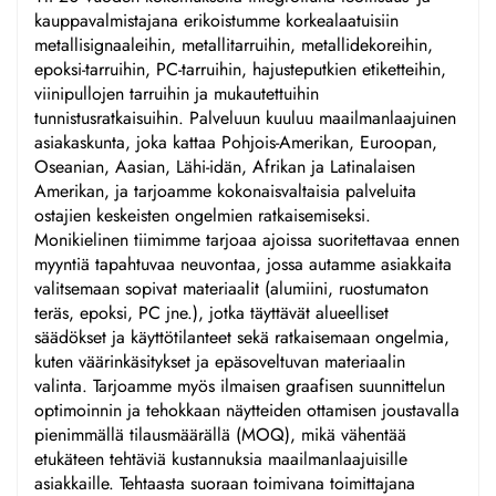
kauppavalmistajana erikoistumme korkealaatuisiin
metallisignaaleihin, metallitarruihin, metallidekoreihin,
epoksi-tarruihin, PC-tarruihin, hajusteputkien etiketteihin,
viinipullojen tarruihin ja mukautettuihin
tunnistusratkaisuihin. Palveluun kuuluu maailmanlaajuinen
asiakaskunta, joka kattaa Pohjois-Amerikan, Euroopan,
Oseanian, Aasian, Lähi-idän, Afrikan ja Latinalaisen
Amerikan, ja tarjoamme kokonaisvaltaisia palveluita
ostajien keskeisten ongelmien ratkaisemiseksi.
Monikielinen tiimimme tarjoaa ajoissa suoritettavaa ennen
myyntiä tapahtuvaa neuvontaa, jossa autamme asiakkaita
valitsemaan sopivat materiaalit (alumiini, ruostumaton
teräs, epoksi, PC jne.), jotka täyttävät alueelliset
säädökset ja käyttötilanteet sekä ratkaisemaan ongelmia,
kuten väärinkäsitykset ja epäsoveltuvan materiaalin
valinta. Tarjoamme myös ilmaisen graafisen suunnittelun
optimoinnin ja tehokkaan näytteiden ottamisen joustavalla
pienimmällä tilausmäärällä (MOQ), mikä vähentää
etukäteen tehtäviä kustannuksia maailmanlaajuisille
asiakkaille. Tehtaasta suoraan toimivana toimittajana