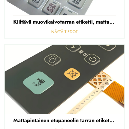
Kiiltävä muovikalvotarran etiketti, mattapintainen etupaneelin tarran etiketti, korostettu polycarbonaattipäällys
NÄYTÄ TIEDOT
Mattapintainen etupaneelin tarran etiketti, reikäinen sumea, 0,25 mm paksuinen polycarbonaatti-/PVC-tarran etiketti