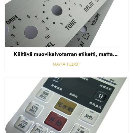
Kiiltävä muovikalvotarran etiketti, mattapintainen etupaneelin tarran etiketti, korostettu polycarbonaattipäällys
NÄYTÄ TIEDOT