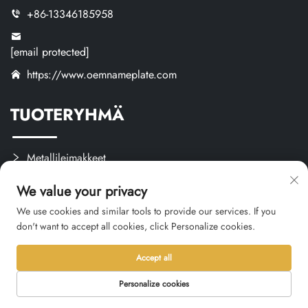
+86-13346185958
[email protected]
https://www.oemnameplate.com
TUOTERYHMÄ
Metallileimakkeet
Muovileimakkeet
We value your privacy
Tarrat ja Etiketit
We use cookies and similar tools to provide our services. If you
Mukautetut Käsityöt
don't want to accept all cookies, click Personalize cookies.
Accept all
Personalize cookies
Tekijänoikeus © 2026 Hangzhou Qianxi Crafts CO., Ltd. Kaikki
oikeudet pidätetään. -
Tietosuojakäytäntö