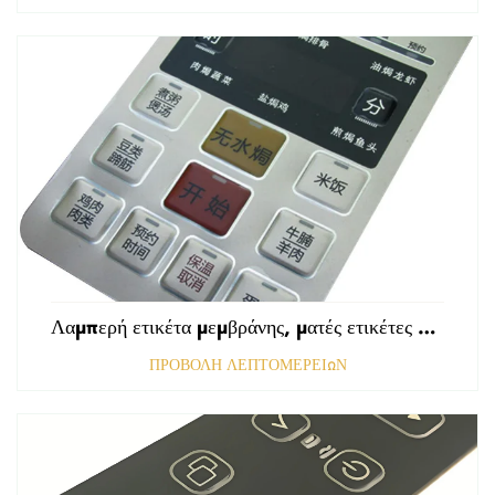
Λαμπερή ετικέτα μεμβράνης, ματές ετικέτες εμπρόσθιου πίνακα ελέγχου, ανάγλυφες ετικέτες πολυκαρβονικού, γραφικές επικαλύψεις
ΠΡΟΒΟΛΗ ΛΕΠΤΟΜΕΡΕΙΩΝ