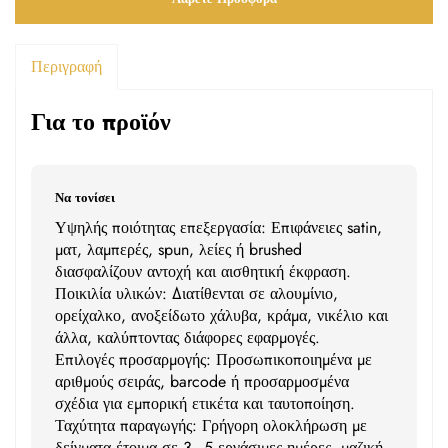
Περιγραφή
Για το προϊόν
Να τονίσει
Υψηλής ποιότητας επεξεργασία: Επιφάνειες satin,
ματ, λαμπερές, spun, λείες ή brushed
διασφαλίζουν αντοχή και αισθητική έκφραση.
Ποικιλία υλικών: Διατίθενται σε αλουμίνιο,
ορείχαλκο, ανοξείδωτο χάλυβα, κράμα, νικέλιο και
άλλα, καλύπτοντας διάφορες εφαρμογές.
Επιλογές προσαρμογής: Προσωπικοποιημένα με
αριθμούς σειράς, barcode ή προσαρμοσμένα
σχέδια για εμπορική ετικέτα και ταυτοποίηση.
Ταχύτητα παραγωγής: Γρήγορη ολοκλήρωση με
δείγματα έτοιμα σε 3–5 εργάσιμες ημέρες, μαζική