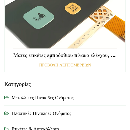
Ματές ετικέτες εμπρόσθιου πίνακα ελέγχου, τρυπημένες με αμαυρωμένη επιφάνεια, πάχους 0,25 mm, ετικέτες από πολυκαρβονικό ή PVC
ΠΡΟΒΟΛΗ ΛΕΠΤΟΜΕΡΕΙΩΝ
Κατηγορίες
Μεταλλικές Πινακίδες Ονόματος
Πλαστικές Πινακίδες Ονόματος
Ετικέτες & Αυτοκόλλητα