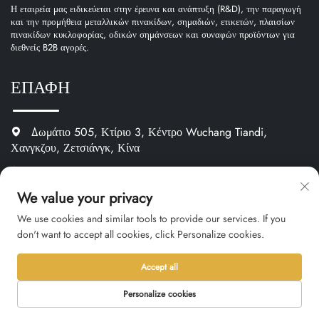
Η εταιρεία μας ειδικεύεται στην έρευνα και ανάπτυξη (R&D), την παραγωγή
και την προμήθεια μεταλλικών πινακίδων, σημαδιών, ετικετών, πλαισίων
πινακίδων κυκλοφορίας, οδικών σημάνσεων και συναφών προϊόντων για
διεθνείς B2B αγορές.
ΕΠΑΦΗ
Δωμάτιο 505, Κτίριο 3, Κέντρο Wuchang Tiandi,
Χανγκζου, Ζετσιάνγκ, Κίνα
+86-13346185958
We value your privacy
[email protected]
We use cookies and similar tools to provide our services. If you
https://www.oemnameplate.com
don't want to accept all cookies, click Personalize cookies.
Accept all
Κατηγορία Προϊόντος
Personalize cookies