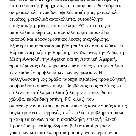
κατασκευαστής βιομηχανίας και εμπορίου, ειδικευόμαστε
σε μεταλλικές πινακίδες υψηλής ποιότητας, μεταλλικές
ετικέτες, μεταλλικά αυτοκόλλητα, αυτοκόλλητα
εποξειδικής ρητίνης, αυτοκόλλητα PC, ετικέτες για
μπουκάλια αρώματος, αυτοκόλλητα για μπουκάλια
κρασιού και προσαρμοστικές λύσεις αναγνώρισης.
Εξυπηρετούμε παγκόσμια βάση πελατών που καλύπτει τη
Βόρεια Αμερική, την Ευρώπη, την Ωκεανία, την Ασία, τη
Μέση Ανατολή, την Αφρική και τη Λατινική Αμερική,
προσφέροντας ολοκληρωμένες υπηρεσίες για την επίλυση
των βασικών προβλημάτων των αγοραστών. Η
πολυγλωσσική μας ομάδα παρέχει εγκαίρως προ-πωλητική
συμβουλευτική υποστήριξη, βοηθώντας τους πελάτες να
επιλέξουν κατάλληλα υλικά (αλουμίνιο, ανοξείδωτο
χάλυβα, εποξειδική ρητίνη, PC κ.λπ.) που
ανταποκρίνονται στους περιφερειακούς κανονισμούς και τις
συγκεκριμένες εφαρμογές, ενώ επιλύει προβλήματα όπως
η κακή επικοινωνία και η ακατάλληλη επιλογή υλικού.
Προσφέρουμε επίσης δωρεάν βελτιστοποίηση των
γραφικών και αποτελεσματική παραγωγή δειγμάτων με