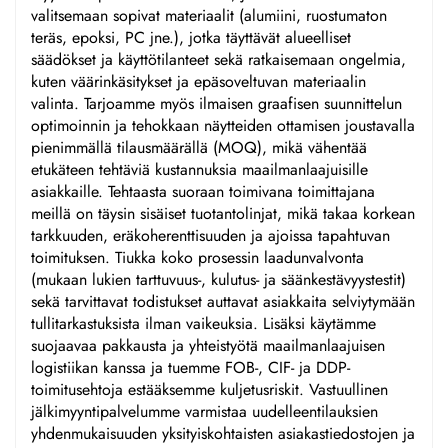
valitsemaan sopivat materiaalit (alumiini, ruostumaton
teräs, epoksi, PC jne.), jotka täyttävät alueelliset
säädökset ja käyttötilanteet sekä ratkaisemaan ongelmia,
kuten väärinkäsitykset ja epäsoveltuvan materiaalin
valinta. Tarjoamme myös ilmaisen graafisen suunnittelun
optimoinnin ja tehokkaan näytteiden ottamisen joustavalla
pienimmällä tilausmäärällä (MOQ), mikä vähentää
etukäteen tehtäviä kustannuksia maailmanlaajuisille
asiakkaille. Tehtaasta suoraan toimivana toimittajana
meillä on täysin sisäiset tuotantolinjat, mikä takaa korkean
tarkkuuden, eräkoherenttisuuden ja ajoissa tapahtuvan
toimituksen. Tiukka koko prosessin laadunvalvonta
(mukaan lukien tarttuvuus-, kulutus- ja säänkestävyystestit)
sekä tarvittavat todistukset auttavat asiakkaita selviytymään
tullitarkastuksista ilman vaikeuksia. Lisäksi käytämme
suojaavaa pakkausta ja yhteistyötä maailmanlaajuisen
logistiikan kanssa ja tuemme FOB-, CIF- ja DDP-
toimitusehtoja estääksemme kuljetusriskit. Vastuullinen
jälkimyyntipalvelumme varmistaa uudelleentilauksien
yhdenmukaisuuden yksityiskohtaisten asiakastiedostojen ja