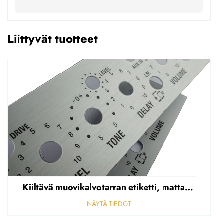
Liittyvät tuotteet
Kiiltävä muovikalvotarran etiketti, mattapintainen etupaneelin tarran etiketti, korostettu polycarbonaattipäällys
NÄYTÄ TIEDOT