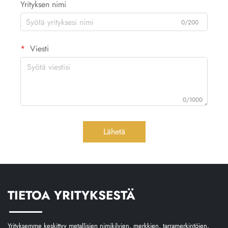
Yrityksen nimi
0/200
Viesti
0/1000
Lähetä
TIETOA YRITYKSESTÄ
Yrityksemme keskittyy metallisien nimikilvien, merkkien, tarramerkintöjen,