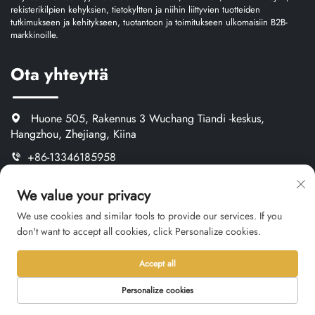
rekisterikilpien kehyksien, tietokyltten ja niihin liittyvien tuotteiden
tutkimukseen ja kehitykseen, tuotantoon ja toimitukseen ulkomaisiin B2B-
markkinoille.
Ota yhteyttä
Huone 505, Rakennus 3 Wuchang Tiandi -keskus,
Hangzhou, Zhejiang, Kiina
+86-13346185958
We value your privacy
[email protected]
We use cookies and similar tools to provide our services. If you
https://www.oemnameplate.com
don't want to accept all cookies, click Personalize cookies.
TUOTERYHMÄ
Accept all
Personalize cookies
Metallileimakkeet