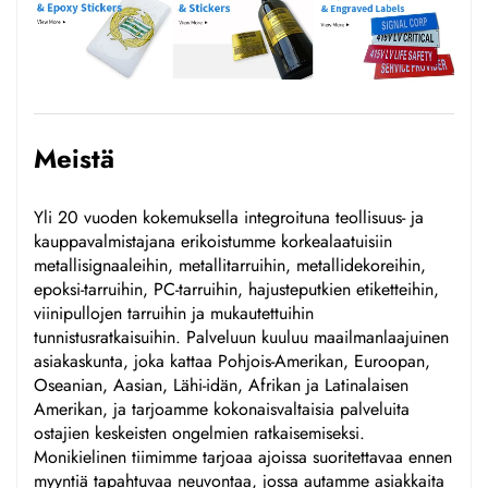
Meistä
Yli 20 vuoden kokemuksella integroituna teollisuus- ja
kauppavalmistajana erikoistumme korkealaatuisiin
metallisignaaleihin, metallitarruihin, metallidekoreihin,
epoksi-tarruihin, PC-tarruihin, hajusteputkien etiketteihin,
viinipullojen tarruihin ja mukautettuihin
tunnistusratkaisuihin. Palveluun kuuluu maailmanlaajuinen
asiakaskunta, joka kattaa Pohjois-Amerikan, Euroopan,
Oseanian, Aasian, Lähi-idän, Afrikan ja Latinalaisen
Amerikan, ja tarjoamme kokonaisvaltaisia palveluita
ostajien keskeisten ongelmien ratkaisemiseksi.
Monikielinen tiimimme tarjoaa ajoissa suoritettavaa ennen
myyntiä tapahtuvaa neuvontaa, jossa autamme asiakkaita