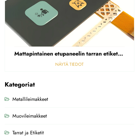
Mattapintainen etupaneelin tarran etiketti, reikäinen sumea, 0,25 mm paksuinen polycarbonaatti-/PVC-tarran etiketti
NÄYTÄ TIEDOT
Kategoriat
Metallileimakkeet
Muovileimakkeet
Tarrat ja Etiketit