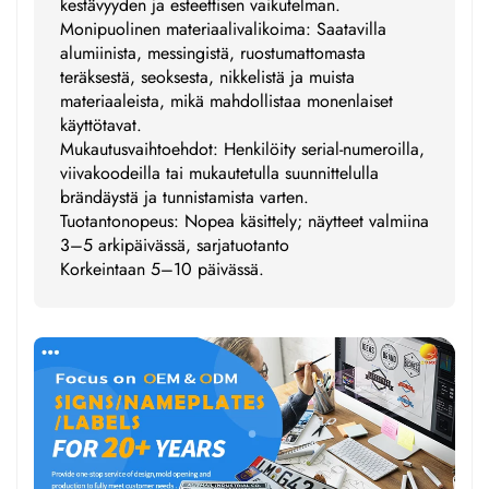
kestävyyden ja esteettisen vaikutelman.
Monipuolinen materiaalivalikoima: Saatavilla
alumiinista, messingistä, ruostumattomasta
teräksestä, seoksesta, nikkelistä ja muista
materiaaleista, mikä mahdollistaa monenlaiset
käyttötavat.
Mukautusvaihtoehdot: Henkilöity serial-numeroilla,
viivakoodeilla tai mukautetulla suunnittelulla
brändäystä ja tunnistamista varten.
Tuotantonopeus: Nopea käsittely; näytteet valmiina
3–5 arkipäivässä, sarjatuotanto
Korkeintaan 5–10 päivässä.