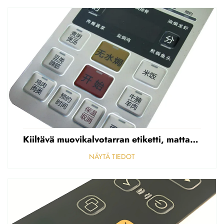
Kiiltävä muovikalvotarran etiketti, mattapintainen etupaneelin tarran etiketti, korostettu polycarbonaattipäällys
NÄYTÄ TIEDOT