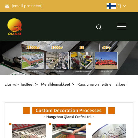
[email protected]
FI
>
>
Etusivu>
Tuotteet
Metallileimakkeet
Ruostumaton Teräsleimakkeet