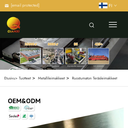
[email protected]
FI
>
>
Etusivu>
Tuotteet
Metallileimakkeet
Ruostumaton Teräsleimakkeet