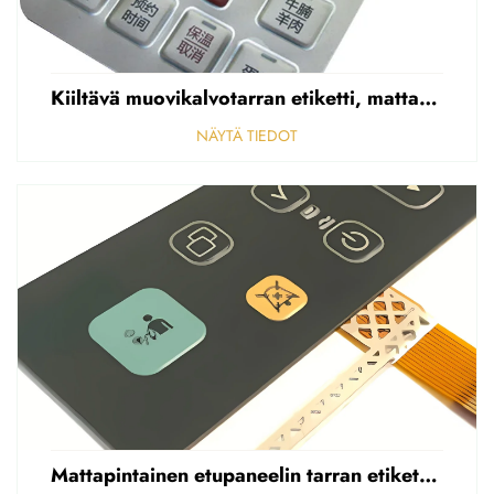
Kiiltävä muovikalvotarran etiketti, mattapintainen etupaneelin tarran etiketti, korostettu polycarbonaattipäällys
NÄYTÄ TIEDOT
Mattapintainen etupaneelin tarran etiketti, reikäinen sumea, 0,25 mm paksuinen polycarbonaatti-/PVC-tarran etiketti