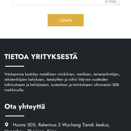
0/1000
Lähetä
TIETOA YRITYKSESTÄ
Yrityksemme keskittyy metallisien nimikilvien, merkkien, tarramerkintöjen,
rekisterikilpien kehyksien, tietokyltten ja niihin liittyvien tuotteiden
tutkimukseen ja kehitykseen, tuotantoon ja toimitukseen ulkomaisiin B2B-
markkinoille.
Ota yhteyttä
Huone 505, Rakennus 3 Wuchang Tiandi -keskus,