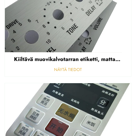
Kiiltävä muovikalvotarran etiketti, mattapintainen etupaneelin tarran etiketti, korostettu polycarbonaattipäällys
NÄYTÄ TIEDOT