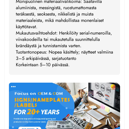
Monipuolinen materiaalivalikoima: Saatavilla
alumiinista, messingistä, ruostumattomasta
teräksestä, seoksesta, nikkelistä ja muista
materiaaleista, mikä mahdollistaa monenlaiset
käyttötavat.
Mukautusvaihtoehdot: Henkilöity serial-numeroilla,
viivakoodeilla tai mukautetulla suunnittelulla
brändäystä ja tunnistamista varten.
Tuotantonopeus: Nopea käsittely; näytteet valmiina
3–5 arkipäivässä, sarjatuotanto
Korkeintaan 5–10 päivässä.