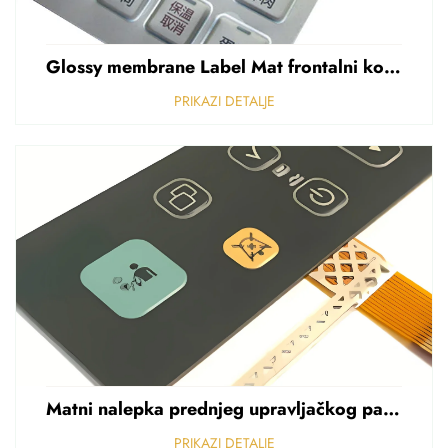
Glossy membrane Label Mat frontalni kontrolni panel Sticker Refuziran polikarbonat Grafički preklapanje
PRIKAZI DETALJE
Matni nalepka prednjeg upravljačkog panela Perforirani nalepka od polikarbonata od PVC-a debljine 0,25 mm
PRIKAZI DETALJE