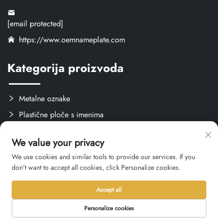
[email protected]
https://www.oemnameplate.com
Kategorija proizvoda
Metalne oznake
Plastične ploče s imenima
Oznake i naljepnice
We value your privacy
Stvari za obuku
We use cookies and similar tools to provide our services. If you
don't want to accept all cookies, click Personalize cookies.
Accept all
Copyright © 2026 Hangzhou Qianxi Crafts CO., Ltd. Sva prava su
rezervirana. -
Politika privatnosti
Personalize cookies