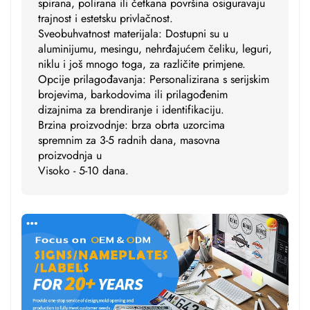
spirana, polirana ili četkana površina osiguravaju
trajnost i estetsku privlačnost.
Sveobuhvatnost materijala: Dostupni su u
aluminijumu, mesingu, nehrđajućem čeliku, leguri,
niklu i još mnogo toga, za različite primjene.
Opcije prilagođavanja: Personalizirana s serijskim
brojevima, barkodovima ili prilagođenim
dizajnima za brendiranje i identifikaciju.
Brzina proizvodnje: brza obrta uzorcima
spremnim za 3-5 radnih dana, masovna
proizvodnja u
Visoko - 5-10 dana.