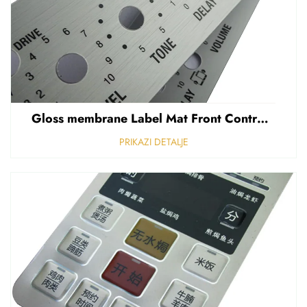
Gloss membrane Label Mat Front Control Panel Sticker Refuziran polikarbonat Grafički prekriven
PRIKAZI DETALJE