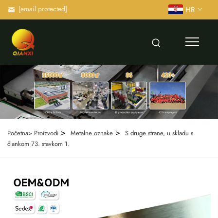
[email protected]
HR
>
>
Početna>
Proizvodi
Metalne oznake
S druge strane, u skladu s
člankom 73. stavkom 1.