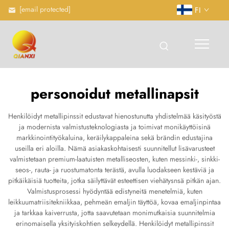
[email protected]
FI
personoidut metallinapsit
Henkilöidyt metallipinssit edustavat hienostunutta yhdistelmää käsityöstä
ja modernista valmistusteknologiasta ja toimivat monikäyttöisinä
markkinointityökaluina, keräilykappaleina sekä brändin edustajina
useilla eri aloilla. Nämä asiakaskohtaisesti suunnitellut lisävarusteet
valmistetaan premium-laatuisten metalliseosten, kuten messinki-, sinkki-
seos-, rauta- ja ruostumatonta terästä, avulla luodakseen kestäviä ja
pitkäikäisiä tuotteita, jotka säilyttävät esteettisen viehätysnsä pitkän ajan.
Valmistusprosessi hyödyntää edistyneitä menetelmiä, kuten
leikkuumatriisitekniikkaa, pehmeän emaljin täyttöä, kovaa emaljinpintaa
ja tarkkaa kaiverrusta, jotta saavutetaan monimutkaisia suunnitelmia
erinomaisella yksityiskohtien selkeydellä. Henkilöidyt metallipinssit