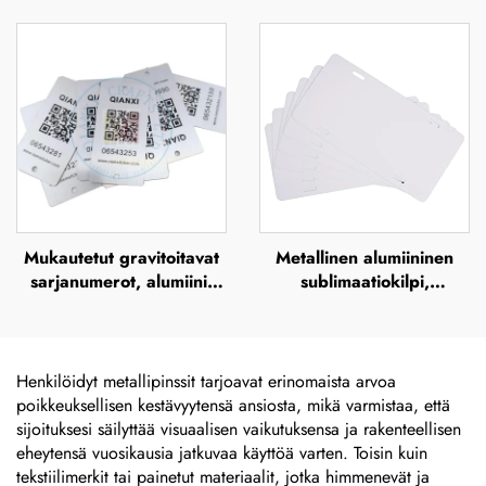
tuloste, silkkipaino ja
teräs, UV-tuloste,
offsetpaino – metallisen
silkkipaino ja offsetpaino
brändinimen ja korostetun
– metallisen brändinimen
metallilogon levy
ja korostetun metallilogon
levy
Mukautetut gravitoitavat
Metallinen alumiininen
sarjanumerot, alumiini,
sublimaatiokilpi,
UV-tuloste, silkkipaino ja
eurooppalaisen auton
offsetpaino – metallisen
etupuolen rekisterikilpi,
brändinimen ja korostetun
merkkitaulut ja taulut
metallilogon levy
räätälöityä suunnittelua
Henkilöidyt metallipinssit tarjoavat erinomaista arvoa
varten
poikkeuksellisen kestävyytensä ansiosta, mikä varmistaa, että
sijoituksesi säilyttää visuaalisen vaikutuksensa ja rakenteellisen
eheytensä vuosikausia jatkuvaa käyttöä varten. Toisin kuin
tekstiilimerkit tai painetut materiaalit, jotka himmenevät ja