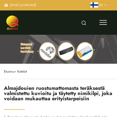
[email protected]
FI
Etusivu>
Kotelot
Almajdouien ruostumattomasta teräksestä
valmistettu kuvioitu ja täytetty nimikilpi, joka
voidaan mukauttaa erityistarpeisiin