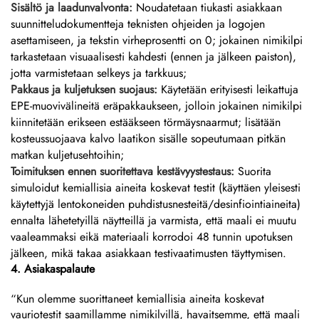
Sisältö ja laadunvalvonta:
Noudatetaan tiukasti asiakkaan
suunnitteludokumentteja teknisten ohjeiden ja logojen
asettamiseen, ja tekstin virheprosentti on 0; jokainen nimikilpi
tarkastetaan visuaalisesti kahdesti (ennen ja jälkeen paiston),
jotta varmistetaan selkeys ja tarkkuus;
Pakkaus ja kuljetuksen suojaus:
Käytetään erityisesti leikattuja
EPE-muovivälineitä eräpakkaukseen, jolloin jokainen nimikilpi
kiinnitetään erikseen estääkseen törmäysnaarmut; lisätään
kosteussuojaava kalvo laatikon sisälle sopeutumaan pitkän
matkan kuljetusehtoihin;
Toimituksen ennen suoritettava kestävyystestaus:
Suorita
simuloidut kemiallisia aineita koskevat testit (käyttäen yleisesti
käytettyjä lentokoneiden puhdistusnesteitä/desinfiointiaineita)
ennalta lähetetyillä näytteillä ja varmista, että maali ei muutu
vaaleammaksi eikä materiaali korrodoi 48 tunnin upotuksen
jälkeen, mikä takaa asiakkaan testivaatimusten täyttymisen.
4. Asiakaspalaute
“Kun olemme suorittaneet kemiallisia aineita koskevat
vauriotestit saamillamme nimikilvillä, havaitsemme, että maali