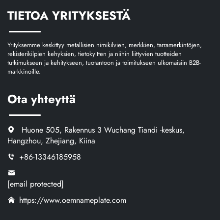
TIETOA YRITYKSESTÄ
täytetty
nimikilpi,
joka
Yrityksemme keskittyy metallisien nimikilvien, merkkien, tarramerkintöjen,
rekisterikilpien kehyksien, tietokyltten ja niihin liittyvien tuotteiden
voidaan
tutkimukseen ja kehitykseen, tuotantoon ja toimitukseen ulkomaisiin B2B-
mukauttaa
markkinoille.
erityistarpeisiin
Ota yhteyttä
Huone 505, Rakennus 3 Wuchang Tiandi -keskus,
Hangzhou, Zhejiang, Kiina
+86-13346185958
[email protected]
https://www.oemnameplate.com