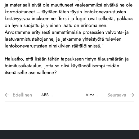
ja materiaali eivät ole muuttuneet vaaleammiksi eivätkä ne ole
korrodoituneet – täyttäen täten täysin lentokonevarustusten
kestävyysvaatimuksemme. Teksti ja logot ovat selkeitä, pakkaus
on hyvin suojattu ja yleinen laatu on erinomainen.
Arvostamme erityisesti ammattimaisia prosessien valvonta- ja
laatuvarmistustaitojanne, ja jatkamme yhteistyötä tulevien
lentokonevarustusten nimikilvien räätälöinnissä.”
Haluatko, että lisään tähän tapaukseen tietyn tilausmäärän ja
toimitusaikataulun, jotta se olisi käytännöllisempi teidän
itsenäiselle asemallenne?
Edellinen
Seuraava
ABS-
Almajdouien
kromattujen
ruostumattomasta
merkkien
teräksestä
erikoistuotantotapaus
valmistettu
kuvioitu
ja