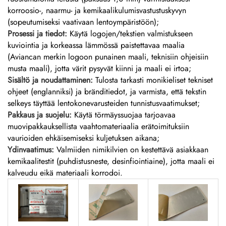
korroosio-, naarmu- ja kemikaalikulumisvastustuskyvyn
(sopeutumiseksi vaativaan lentoympäristöön);
Prosessi ja tiedot:
Käytä logojen/tekstien valmistukseen
kuviointia ja korkeassa lämmössä paistettavaa maalia
(Aviancan merkin logoon punainen maali, teknisiin ohjeisiin
musta maali), jotta värit pysyvät kiinni ja maali ei irtoa;
Sisältö ja noudattaminen:
Tulosta tarkasti monikieliset tekniset
ohjeet (englanniksi) ja bränditiedot, ja varmista, että tekstin
selkeys täyttää lentokonevarusteiden tunnistusvaatimukset;
Pakkaus ja suojelu:
Käytä törmäyssuojaa tarjoavaa
muovipakkauksellista vaahtomateriaalia erätoimituksiin
vaurioiden ehkäisemiseksi kuljetuksen aikana;
Ydinvaatimus:
Valmiiden nimikilvien on kestettävä asiakkaan
kemikaalitestit (puhdistusneste, desinfiointiaine), jotta maali ei
kalveudu eikä materiaali korrodoi.