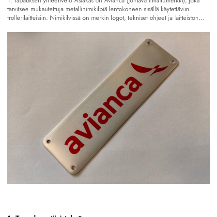
1. Tapauksen yhteenveto Asiakas on Avianca (johtava ilmailumerkki), joka
tarvitsee mukautettuja metallinimikilpiä lentokoneen sisällä käytettäviin
trollerilaitteisiin. Nimikilvissä on merkin logot, tekniset ohjeet ja laitteiston
tiedot, ja niillä on tiukat vaatimukset...