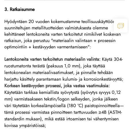
3. Ratkaisumme
Hyödyntäen 20 vuoden kokemustamme teollisuuskäyttöön
suunniteltujen metallituotteiden valmistuksesta olemme
kehittäneet lentokoneita varten tarkoitetut nimikilvet koskevan
ratkaisun, joka perustuu "materiaalin valintaan + prosessin
optimointiin + kestävyyden varmentamiseen":
Lentokoneita varten tarkoitetun materiaalin valinta:
Käytä 304-
ruostumatonta terästä (paksuus 1,0 mm), joka täyttää
lentokonealan materiaalivaatimukset, ja pinnalle tehdään
harjattu käsittely parantamaan kulumis- ja korrosionkestävyyttä;
Korkean kestävyyden prosessi, joka vastaa vaatimuksia:
Käytetään tarkkaa kemiallista syövytystä (syövytys syvyys 0,12
mm) varmistaakseen tekstin/logon selkeyden, jonka jälkeen
väri täytetään korkealämpöisellä (180 °C) paistopinnoitteella—
tämä prosessi varmistaa pinnoitteen tarttuvuuden ≥4B (ASTM-
standardin mukaan), mikä estää irtoamisen tai vähentymisen
kovissa ympäristöissä;