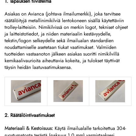
1. Tapauksen tiivistelmä
Asiakas on Avianca (johtava ilmailumerkki), joka tarvitsee
räätälöityjä metallinimikilviä lentokoneen sisällä käytettäviin
trolley-laitteisiin. Nimikilvissä on merkin logot, tekniset ohjeet
ja laitteistotiedot, ja niiden materiaalin kestävyydelle,
tekstin/logon selkeydelle sekä ilmailualan standardien
noudattamiselle asetetaan tiukat vaatimukset. Valmiiden
tuotteiden vastaanoton jälkeen asiakas suoritti nimikilvillä
kemikaalivaurioita aiheuttavia kokeita, ja tulokset täyttivät
täysin heidän laatuvaatimuksensa.
2. Räätälöintivaatimukset
Materiaali & Kestoisuus:
Käytä ilmailualalle tarkoitettua 304-
ruostumatonta terästä (paksuus 1,0 mm) varmistaaksesi