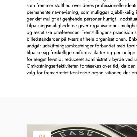
som fremmer stolthed over deres professionelle ident
permanente navnevisning, som muliggør øjeblikkelig 
gør det muligt at genkende personer hurtigt i nødsitua
Tilpasningsmulighederne giver organisationer mulighed
og æstetiske præferencer. Fremstillingens præcision si
billedstandarder på tværs af hele organisationen. En
undgår udskiftningsomkostninger forbundet med forrin
tilpasse sig forskellige uniformsstilarter og personli
forlænget levetid, reduceret administrativ byrde ved u
Omkostningseffektiviteten forstærkes over tid, da den 
valg for fremadrettet tænkende organisationer, der pri
04