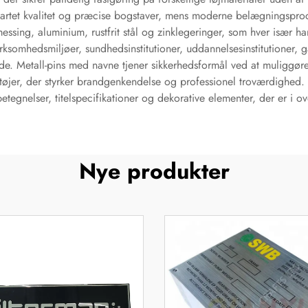
sartet kvalitet og præcise bogstaver, mens moderne belægningspro
messing, aluminium, rustfrit stål og zinklegeringer, som hver især 
rksomhedsmiljøer, sundhedsinstitutioner, uddannelsesinstitutioner, gæ
de. Metall-pins med navne tjener sikkerhedsformål ved at muliggøre h
jer, der styrker brandgenkendelse og professionel troværdighed. 
etegnelser, titelspecifikationer og dekorative elementer, der er i
Nye produkter