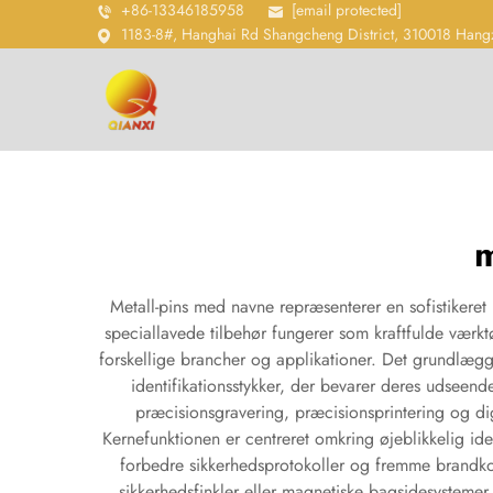
+86-13346185958
[email protected]
1183-8#, Hanghai Rd Shangcheng District, 310018 Hang
m
Metall-pins med navne repræsenterer en sofistikeret
speciallavede tilbehør fungerer som kraftfulde værk
forskellige brancher og applikationer. Det grundlæg
identifikationsstykker, der bevarer deres udseen
præcisionsgravering, præcisionsprintering og dig
Kernefunktionen er centreret omkring øjeblikkelig iden
forbedre sikkerhedsprotokoller og fremme brandkon
sikkerhedsfinkler eller magnetiske bagsidesystemer,