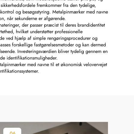
 sikkerhedsfordele fremkommer fra den tydelige,
gskontrol og besøgsstyring. Metalpinmærker med navne
tion, når sekunderne er afgørende.
teringer, der passer præcist til deres brandidentitet
ethed, hvilket understøtter professionelle
ende ved hjælp af simple rengøringsprocedurer og
passes forskellige fastgørelsesmetoder og kan dermed
udseende. Investeringsværdien bliver tydelig gennem en
ede identifikationsmuligheder.
metalpinmærker med navne til et økonomisk velovervejet
tifikationssystemer.
06
0