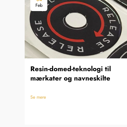
Feb
Resin-domed-teknologi til
mærkater og navneskilte
Se mere