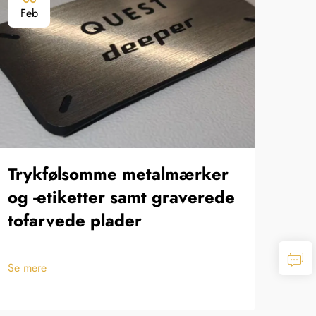
Feb
Fe
Trykfølsomme metalmærker
Æt
og -etiketter samt graverede
tofarvede plader
Se m
Se mere