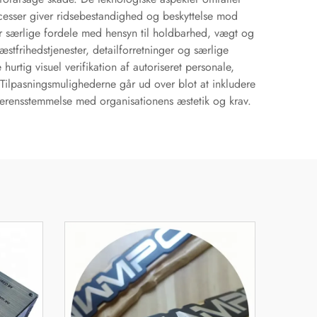
cesser giver ridsebestandighed og beskyttelse mod
har særlige fordele med hensyn til holdbarhed, vægt og
stfrihedstjenester, detailforretninger og særlige
urtig visuel verifikation af autoriseret personale,
Tilpasningsmulighederne går ud over blot at inkludere
 overensstemmelse med organisationens æstetik og krav.