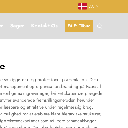
DA
er
Sager
Kontakt Os
Få Et Tilbud
ne
personliggørelse og professionel præsentation. Disse
vent management og organisationsbranding på tværs af
ersonlige navngraveringer, hvilket skaber særprægede
enytter avancerede fremstillingsmetoder, herunder
ver læsbare og attraktive under regelmæssig brug.
 mulighed for at etablere klare hierarkiske strukturer,
fastgørelsesmekanismer som militære sammenklynger,
t forårsage skade. De teknologiske aspekter omfatter