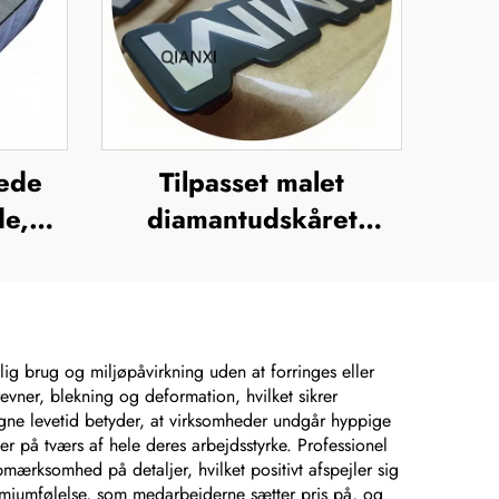
rede
Tilpasset malet
de,
diamantudskåret
de
aluminiumsnavneplade,
tfrit
metallogo-plade
lade
 brug og miljøpåvirkning uden at forringes eller
evner, blekning og deformation, hvilket sikrer
legne levetid betyder, at virksomheder undgår hyppige
r på tværs af hele deres arbejdsstyrke. Professionel
rksomhed på detaljer, hvilket positivt afspejler sig
miumfølelse, som medarbejderne sætter pris på, og