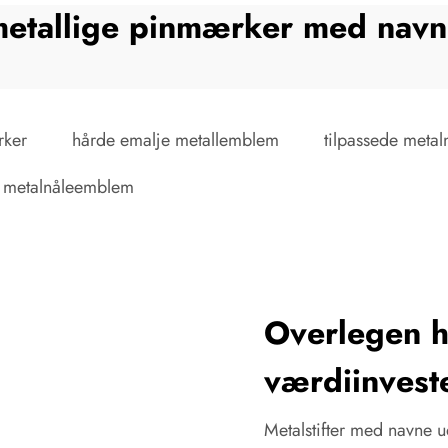
etallige pinmærker med nav
rker
hårde emalje metallemblem
tilpassede meta
 metalnåleemblem
Overlegen h
værdiinvest
Metalstifter med navne u