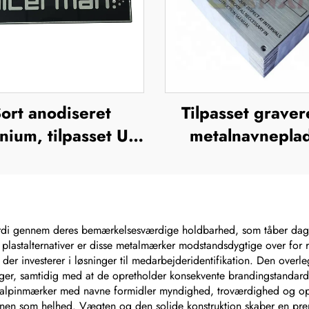
ort anodiseret
Tilpasset grave
nium, tilpasset UV-
metalnavnepla
k, silkefiltrering,
plakette, ætse
offsettryk,
navneplader i rus
etalbrandnavn,
stål, logo-navnep
rhøjet metallogo-
di gennem deres bemærkelsesværdige holdbarhed, som tåber daglig
 plastalternativer er disse metalmærker modstandsdygtige over for r
plade
, der investerer i løsninger til medarbejderidentifikation. Den over
ger, samtidig med at de opretholder konsekvente brandingstandarde
talpinmærker med navne formidler myndighed, troværdighed og opmæ
nen som helhed. Vægten og den solide konstruktion skaber en pre