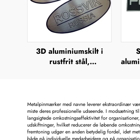
3D aluminiumskilt i
S
rustfrit stål,
alumi
navneplade,
try
mærkeskilt, præget
metallogo, navneplader
m
fo
Metalpinmærker med navne leverer ekstraordinær vær
miste deres professionelle udseende. I modsætning til
langsigtede omkostningseffektivitet for organisationer
udskiftninger, hvilket reducerer de løbende omkostnin
fremtoning udgør en anden betydelig fordel, idet me
både på individuelle medarbejdere og på organisatio