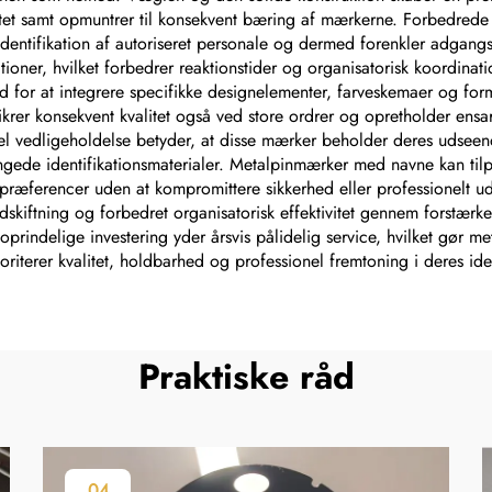
itet samt opmuntrer til konsekvent bæring af mærkerne. Forbedrede
identifikation af autoriseret personale og dermed forenkler adgan
tioner, hvilket forbedrer reaktionstider og organisatorisk koordina
 for at integrere specifikke designelementer, farveskemaer og forma
krer konsekvent kvalitet også ved store ordrer og opretholder ensart
kel vedligeholdelse betyder, at disse mærker beholder deres udse
gede identifikationsmaterialer. Metalpinmærker med navne kan til
ge præferencer uden at kompromittere sikkerhed eller professionelt 
dskiftning og forbedret organisatorisk effektivitet gennem forstærk
oprindelige investering yder årsvis pålidelig service, hvilket gør 
oriterer kvalitet, holdbarhed og professionel fremtoning i deres iden
Praktiske råd
04