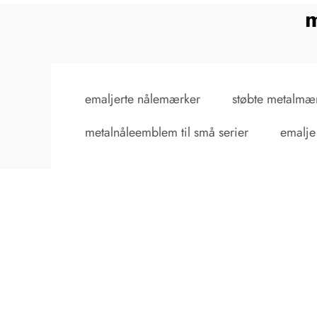
m
emaljerte nålemærker
støbte metalmæ
metalnåleemblem til små serier
emalje