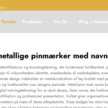
zhou
Forside
Produkter
Om Os
Blog / Nyhed
etallige pinmærker med nav
 identifikations- og brandingsløsning, der kombinerer holdbarhed, 
tøjer til virksomhedens identitet, anerkendelse af medarbejdere, e
gende design indeholder en metalkonstruktion af høj kvalitet med p
de og funktionalitet over længere perioder. Metall-pins med navne b
ital trykningsteknologi for at opnå skarpe, klare navne, der forbli
tifikation og professionel præsentation, hvilket giver organisationer
sistens på tværs af deres arbejdsstyrke. Disse badges har sikre 
 der sikrer pålidelig fastgøring på forskellige tøjmaterialer uden a