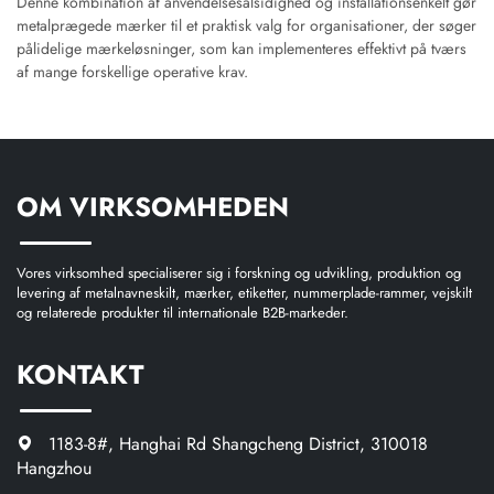
Denne kombination af anvendelsesalsidighed og installationsenkelt gør
metalprægede mærker til et praktisk valg for organisationer, der søger
pålidelige mærkeløsninger, som kan implementeres effektivt på tværs
af mange forskellige operative krav.
OM VIRKSOMHEDEN
Vores virksomhed specialiserer sig i forskning og udvikling, produktion og
levering af metalnavneskilt, mærker, etiketter, nummerplade-rammer, vejskilt
og relaterede produkter til internationale B2B-markeder.
KONTAKT
1183-8#, Hanghai Rd Shangcheng District, 310018
Hangzhou