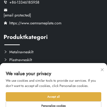
+86-13346185958
[email protected]
https://www.oemnameplate.com
Produktkategori
Metalnavneskilt
Plastnavneskilt
Etiketter og Aftagelige Mærker
We value your privacy
Brugerdefinerede Kreativprodukter
We use cookies and similar tools to provide our services. If you
don't want to accept all cookies, click Personalize cookies.
Accept all
Ophavsret © 2026 Hangzhou Qianxi Crafts CO., Ltd. Alle rettigheder
forbeholdes. -
Privatlivspolitik
Personalize cookies