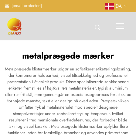
[email protected]
DA
metalprægede mærker
Metalprægede klistermærker udgør en sofistikeret etiketteringsløsning,
der kombinerer holdbarhed, visuel tiltrækkelighed og professionel
præsentation i ét enkelt produkt. Disse specialiserede selvklæbende
etiketter fremstilles af højtkvalitets metalmaterialer, typisk aluminium
eller rustfrit stål, som gennemgår en præcis prægeproces for at skabe
forhøjede mønstre, tekst eller design på overfladen. Prægeteknikken
omfatter tryk af metalmaterialet mod specielt designede
stempelværktøjer under kontrolleret tryk og temperatur, hvilket
resulterer i tredimensionale overfladefeatures, der forbedrer både
taktil og visuel karakter. Metalprægede klistermærker opfylder flere
funktioner inden for forskellige brancher og anvendes primært som