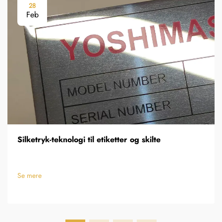
28
Feb
Silketryk-teknologi til etiketter og skilte
Se mere