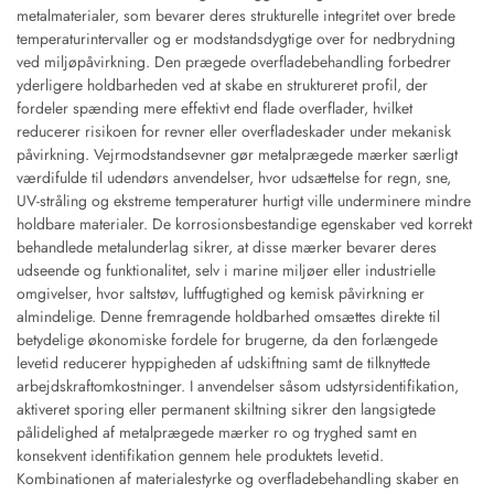
metalmaterialer, som bevarer deres strukturelle integritet over brede
temperaturintervaller og er modstandsdygtige over for nedbrydning
ved miljøpåvirkning. Den prægede overfladebehandling forbedrer
yderligere holdbarheden ved at skabe en struktureret profil, der
fordeler spænding mere effektivt end flade overflader, hvilket
reducerer risikoen for revner eller overfladeskader under mekanisk
påvirkning. Vejrmodstandsevner gør metalprægede mærker særligt
værdifulde til udendørs anvendelser, hvor udsættelse for regn, sne,
UV-stråling og ekstreme temperaturer hurtigt ville underminere mindre
holdbare materialer. De korrosionsbestandige egenskaber ved korrekt
behandlede metalunderlag sikrer, at disse mærker bevarer deres
udseende og funktionalitet, selv i marine miljøer eller industrielle
omgivelser, hvor saltstøv, luftfugtighed og kemisk påvirkning er
almindelige. Denne fremragende holdbarhed omsættes direkte til
betydelige økonomiske fordele for brugerne, da den forlængede
levetid reducerer hyppigheden af udskiftning samt de tilknyttede
arbejdskraftomkostninger. I anvendelser såsom udstyrsidentifikation,
aktiveret sporing eller permanent skiltning sikrer den langsigtede
pålidelighed af metalprægede mærker ro og tryghed samt en
konsekvent identifikation gennem hele produktets levetid.
Kombinationen af materialestyrke og overfladebehandling skaber en