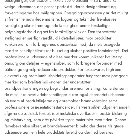
belægninger, der skaber unikke visuelle effekter – så brands kan
vælge udseender, der passer perfekt til deres designfilosofi og
forventningerne hos målgruppen. Prægningsprocessen gør det muligt
at fremstille indviklede mønstre, logoer og tekst, der fremhæves
tydeligt og sikrer fremragende læselighed under forskellige
belysningsforhold og set fra forskellige vinkler. Den forbedrede
synlighed er særligt værdifuld i detailmiljøer, hvor produkter
konkurrerer om forbrugernes opmærksomhed, da metalprægede
mærker naturligt tiltrækker blikket og skaber positive førsteindtryk. Det
professionelle udseende af disse mærker kommunikerer kvalitet og
omsorg om detaljer – egenskaber, som forbrugere forbinder med
pålidelige og velproducerede produkter. For luksusvarer, high-end-
elektronik og premiumhusholdningsapparater fungerer metalprægede
mærker som kvalitetsindikatorer, der understøtter
brandpositioneringen og begrundar premiumprisning. Konsistensen i
de metaliske overfladebehandlinger sikrer også et ensartet udseende
på tværs af produktlinjerne og opretholder brandkohesion samt
professionelle præsentationsstandarder. Farvestabilitet udgør en anden
afgørende æstetisk fordel, idet metaliske overflader modstår blekning
og misfarvning, som ofte påvirker trykte materialer med tiden. Denne
farvebevarelse sikrer, at brandelementer bibeholder deres tilsigtede
udseende gennem hele produktets levetid og dermed bevares