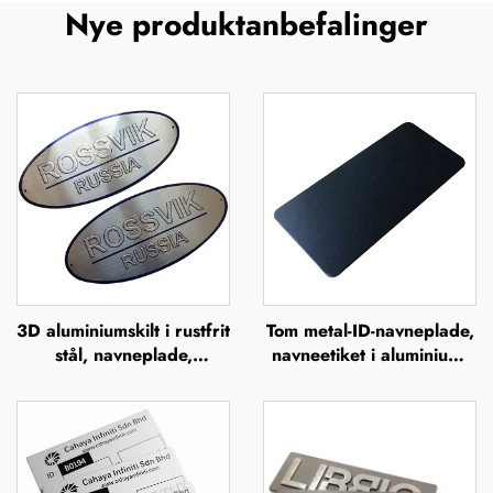
Nye produktanbefalinger
3D aluminiumskilt i rustfrit
Tom metal-ID-navneplade,
stål, navneplade,
navneetiket i aluminium,
mærkeskilt, præget
skilt, mærke, badge,
metallogo, navneplader
navneplade i rustfrit stål,
mærkeskilt