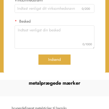
Virksomhedsnavn
0/200
Besked
0/1000
Indsend
metalprægede mærker
brugerdefineret metalsticker til harpiks