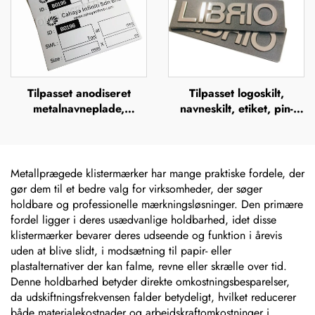
Tilpasset anodiseret
Tilpasset logoskilt,
metalnavneplade,
navneskilt, etiket, pin-
anodiserede
knapper, badge eller
aluminiumsnavneplader
blankt navneskilt i zink-
legering med børstet
metaloptik
Metallprægede klistermærker har mange praktiske fordele, der
gør dem til et bedre valg for virksomheder, der søger
holdbare og professionelle mærkningsløsninger. Den primære
fordel ligger i deres usædvanlige holdbarhed, idet disse
klistermærker bevarer deres udseende og funktion i årevis
uden at blive slidt, i modsætning til papir- eller
plastalternativer der kan falme, revne eller skrælle over tid.
Denne holdbarhed betyder direkte omkostningsbesparelser,
da udskiftningsfrekvensen falder betydeligt, hvilket reducerer
både materialekostnader og arbejdskraftomkostninger i