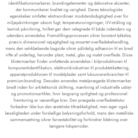
identifikationsmarkører, brandingelementer og dekorative akcenter,
der kommunikerer kvalitet og varighed. Deres teknologiske
egenskaber omfatter ekstraordinær modstandsdygtighed over for
miljøpåvirkninger såsom fugt, temperatursvingninger, UV-stråling og
kemisk påvirkning, hvilket gør dem velegnede til både indendørs og
udendørs anvendelse. Fremstillingsprocessen sikrer konstant tykkelse,
præcis dimensionel nøjagtighed og ensartet overfladebehandling,
mens den selvklæbende bagside sikrer pålidelig adhæsion til en bred
vifte af underlag, herunder plast, metal, glas og malet overflade. Disse
klistermærker finder omfattende anvendelse i bilproduktionen til
komponentidentifikation, elektronikindustrien til produktetikettering,
apparatproduktionen til modelplader samt luksusvarerbranchen til
premium-branding. Desuden anvendes metalprægede klistermærker
bredt inden for arkitektonisk skiltning, mærkning af industrielle udstyr
og promotionsartikler, hvor langvarig synlighed og professionel
fremtoning er væsentlige krav. Den prægede overfladetekstur
forbedrer ikke kun den æstetiske tiltrækkelighed, men øger også
læseligheden under forskellige belysningsforhold, mens den metalliske
sammensætning sikrer farvestabilitet og forhindrer blekning over
længere tidsperioder.