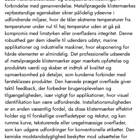
forbindelse med genanvendelse. Metallprægede klistermærkes
vejrbestandige egenskaber sikrer pålidelig ydeevne i
udfordrende miljøer, hvor de tåler ekstreme temperaturer fra
temperaturer under nul til høj temperatur uden at gå på
kompromis med limstyrken eller overfladens integritet. Denne
robusthed gør dem ideelle til udendørs udstyr, marine
applikationer og industrielle maskiner, hvor eksponering for
hårde elementer er almindelig. Det professionelle udseende
af metalprægede klistermærker øger mærkets opfattelse og
produktets værdi og skaber et indtryk af kvalitet og
opmærksomhed på detaljer, som kunderne forbinder med
førsteklasses produkter. Den hævede præget overflade giver
taktil feedback, der forbedrer brugeroplevelsen og
tilgængeligheden, især vigtigt for applikationer, hvor visuel
identifikation kan være udfordrende. Installationsmuligheden
er en anden væsentlig fordel, da disse klistermærker effektivt
holder sig til forskellige overfladetyper og -tekstur, og kan
rumme kurve, teksturerede eller uregelmæssige overflader,
som kan udgøre udfordringer for konventionelle etiketter. Den
kemiske modstandsdygtighed beskytter mod udsættelse for