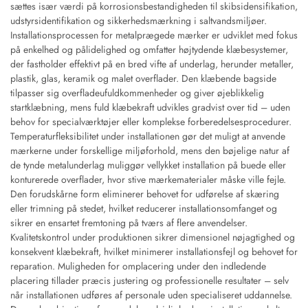
sættes især værdi på korrosionsbestandigheden til skibsidensifikation,
udstyrsidentifikation og sikkerhedsmærkning i saltvandsmiljøer.
Installationsprocessen for metalprægede mærker er udviklet med fokus
på enkelhed og pålidelighed og omfatter højtydende klæbesystemer,
der fastholder effektivt på en bred vifte af underlag, herunder metaller,
plastik, glas, keramik og malet overflader. Den klæbende bagside
tilpasser sig overfladeufuldkommenheder og giver øjeblikkelig
startklæbning, mens fuld klæbekraft udvikles gradvist over tid – uden
behov for specialværktøjer eller komplekse forberedelsesprocedurer.
Temperaturfleksibilitet under installationen gør det muligt at anvende
mærkerne under forskellige miljøforhold, mens den bøjelige natur af
de tynde metalunderlag muliggør vellykket installation på buede eller
konturerede overflader, hvor stive mærkematerialer måske ville fejle.
Den forudskårne form eliminerer behovet for udførelse af skæring
eller trimning på stedet, hvilket reducerer installationsomfanget og
sikrer en ensartet fremtoning på tværs af flere anvendelser.
Kvalitetskontrol under produktionen sikrer dimensionel nøjagtighed og
konsekvent klæbekraft, hvilket minimerer installationsfejl og behovet for
reparation. Muligheden for omplacering under den indledende
placering tillader præcis justering og professionelle resultater – selv
når installationen udføres af personale uden specialiseret uddannelse.