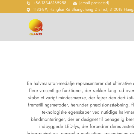
+86-13346185958
[email protected]
1183-8#, Hanghai Rd Shangcheng District, 310018 Hang
En halvmaraton-medalje repræsenterer det ultimative
flere væsentlige funktioner, der rækker langt ud o
skabe et varigt mindesmærke, der fejrer den dedikat
fremstillingsmetoder, herunder præcisionsstøbning, fl
teknologiske egenskaber ved nutidige halvmara
båndmonteringer, der er designet til behagelig bæ
indbyggede LED-lys, der forbedrer deres æstet
løborganisation, personlig motivation, gavegivning og