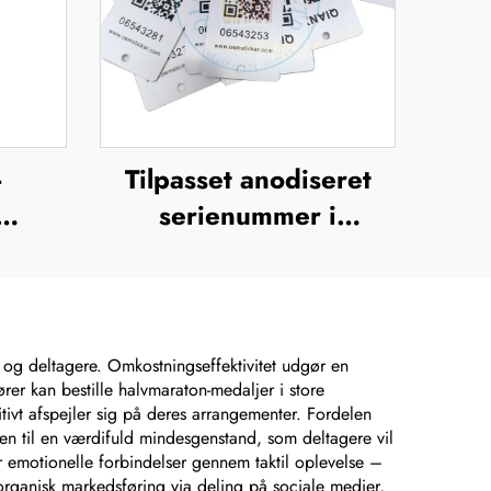
-
Tilpasset anodiseret
serienummer i
aluminium, UV-tryk,
t,
silkefiltrering,
,
offsettryk,
frit
metalbrandnavn,
r og deltagere. Omkostningseffektivitet udgør en
ører kan bestille halvmaraton-medaljer i store
lt
forhøjet metallogo-
tivt afspejler sig på deres arrangementer. Fordelen
plade
 den til en værdifuld mindesgenstand, som deltagere vil
jer emotionelle forbindelser gennem taktil oplevelse –
organisk markedsføring via deling på sociale medier,