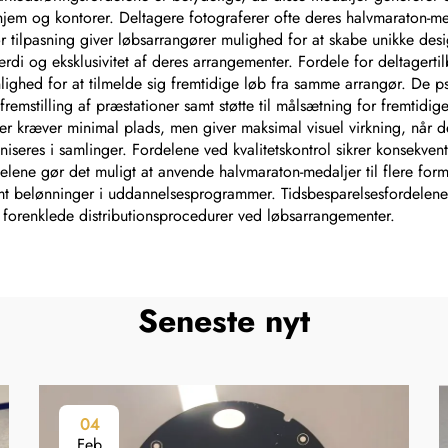
jem og kontorer. Deltagere fotograferer ofte deres halvmaraton-med
r tilpasning giver løbsarrangører mulighed for at skabe unikke desi
i og eksklusivitet af deres arrangementer. Fordele for deltagerti
ynlighed for at tilmelde sig fremtidige løb fra samme arrangør. De 
 fremstilling af præstationer samt støtte til målsætning for fremtidi
r kræver minimal plads, men giver maksimal visuel virkning, når de 
iseres i samlinger. Fordelene ved kvalitetskontrol sikrer konsekven
rdelene gør det muligt at anvende halvmaraton-medaljer til flere fo
amt belønninger i uddannelsesprogrammer. Tidsbesparelsesfordele
t forenklede distributionsprocedurer ved løbsarrangementer.
Seneste nyt
04
Feb