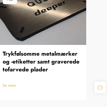
Trykfølsomme metalmærker
Æt
og -etiketter samt graverede
tofarvede plader
Se m
Se mere