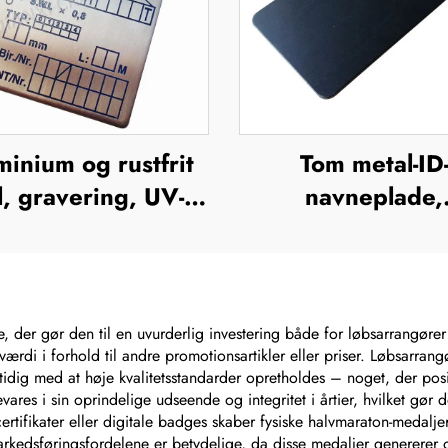
minium og rustfrit
Tom metal-ID
l, gravering, UV-
navneplade,
k, silkefiltrering,
navneetiket i
offsettryk,
aluminium, skil
talnavneplader,
mærke, badge
eskilte, forhøjet
navneplade i rust
e, der gør den til en uvurderlig investering både for løbsarrangøre
ærdi i forhold til andre promotionsartikler eller priser. Løbsarrang
metalplade
stål, mærkeski
tidig med at høje kvalitetsstandarder opretholdes – noget, der posi
ares i sin oprindelige udseende og integritet i årtier, hvilket gør
 certifikater eller digitale badges skaber fysiske halvmaraton-medal
arkedsføringsfordelene er betydelige, da disse medaljer genererer 