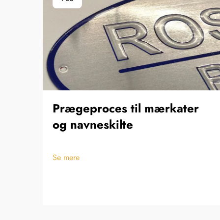
Prægeproces til mærkater
og navneskilte
Se mere