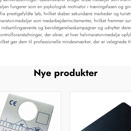
en fungerer som en psykologisk motivator i træningsfasen og giver 
ra prestigefyldte løb, hvilket skaber sekundære markeder og turis
raton-medaljer som medarbejderincitamenter, hvilket fremmer sunde
i indsamlingsevente og bevidstgørelseskampagner og udnytter deres s
skontrolforanstaltninger, der sikrer, at hver halvmaraton-medalje op
lket gør dem til professionelle mindesmærker, der er velegnede til
Nye produkter