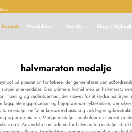
zhou
Forside
Produkter
Om Os
Blog / Nyhed
halvmaraton medalje
 symbol på præstation for løbere, der gennemfører den udfordrend
ver simpel anerkendelse. Den primære formål med en halvmaraton-med
ion, træning og vedholdenhed, der kræves for at krydse mållinjen
erlagsplateringsprocesser og højopløsende trykteknikker, der sikre
ton-medaljer omfatter korrosionsbestandig zink-legeringskonstrukt
ring og præsentation. Mange medaljer indeholder nu innovative ele
iske værdi. Anvendelsesområderne for halvmaraton-medaljer stræk
 samlerudstillinger. Løbdirektører bruger disse medaljer som kraftf