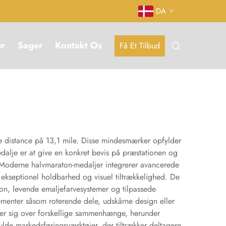
DA
er
Sager
Kontakt Os
Få Et Tilbud
e distance på 13,1 mile. Disse mindesmærker opfylder
alje er at give en konkret bevis på præstationen og
. Moderne halvmaraton-medaljer integrerer avancerede
r ekseptionel holdbarhed og visuel tiltrækkelighed. De
ion, levende emaljefarvesystemer og tilpassede
menter såsom roterende dele, udskårne design eller
ker sig over forskellige sammenhænge, herunder
ulde markedsføringsværktøjer, der tiltrækker deltagere