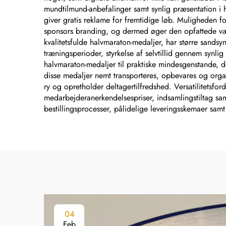
mundtilmund-anbefalinger samt synlig præsentation i h
giver gratis reklame for fremtidige løb. Muligheden fo
sponsors branding, og dermed øger den opfattede værd
kvalitetsfulde halvmaraton-medaljer, har større sands
træningsperioder, styrkelse af selvtillid gennem synlig
halvmaraton-medaljer til praktiske mindesgenstande, de
disse medaljer nemt transporteres, opbevares og organ
ry og opretholder deltagertilfredshed. Versatilitetsfo
medarbejderanerkendelsespriser, indsamlingstiltag s
bestillingsprocesser, pålidelige leveringsskemaer sam
04
Feb