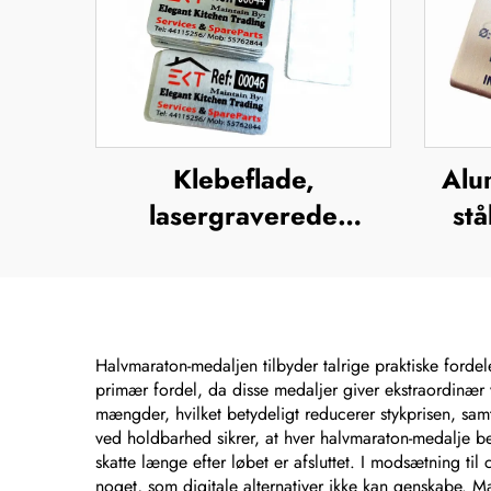
Klebeflade,
Alu
lasergraverede
stå
aluminiumsserienumre,
try
mærkelabels
me
mærk
Halvmaraton-medaljen tilbyder talrige praktiske fordel
primær fordel, da disse medaljer giver ekstraordinær v
mængder, hvilket betydeligt reducerer stykprisen, sam
ved holdbarhed sikrer, at hver halvmaraton-medalje bev
skatte længe efter løbet er afsluttet. I modsætning til
noget, som digitale alternativer ikke kan genskabe. M