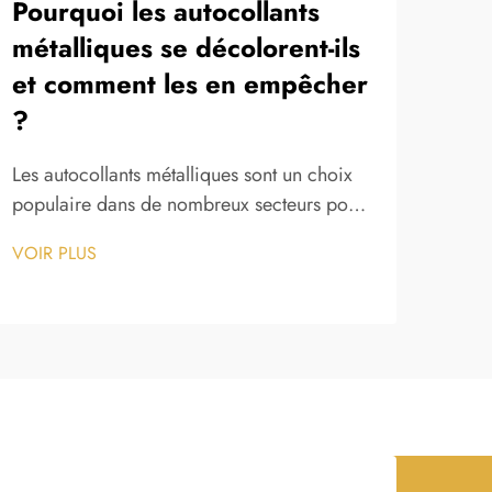
Pourquoi les autocollants
Pou
métalliques se décolorent-ils
mét
et comment les en empêcher
Une 
?
simpl
ou u
Les autocollants métalliques sont un choix
VOIR
indu
populaire dans de nombreux secteurs pour
méta
le marquage des produits, l’identification
perm
VOIR PLUS
des actifs et l’étiquetage décoratif. Leur
conf
surface brillante et réfléchissante confère un
opér
aspect haut de gamme qui rehausse
immédiatement la valeur perçue de tout
produit ou surface...