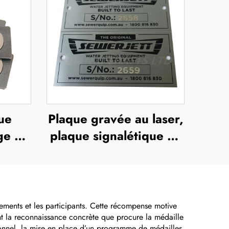
ue
Plaque gravée au laser,
ge ou
plaque signalétique en
lisé
acier inoxydable
rt en
gravée, logo métallique
rossé
nements et les participants. Cette récompense motive
ent la reconnaissance concrète que procure la médaille
ionnel, la mise en place d’un programme de médailles