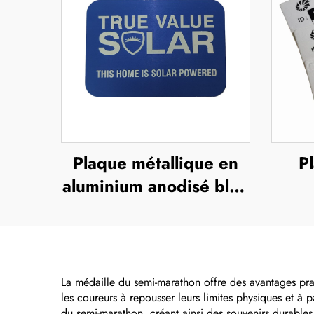
Plaque métallique en
P
aluminium anodisé bleu
ou en acier inoxydable,
avec impression UV,
an
sérigraphie ou
d'ide
impression offset,
La médaille du semi-marathon offre des avantages prat
les coureurs à repousser leurs limites physiques et à
plaque métallique en
du semi-marathon, créant ainsi des souvenirs durable