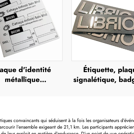
laque d'identité
Étiquette, plaq
métallique
signalétique, bad
personnalisée
bouton personna
odisée, plaques
avec logo, suppo
ntité en aluminium
alliage de zinc b
anodisé
iques convaincants qui séduisent à la fois les organisateurs d’évé
 parcourir l’ensemble exigeant de 21,1 km. Les participants appréci
s de leur exploit en matière d’endurance. D’un point de vue opérat