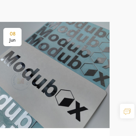
08
2
Jun
Ju