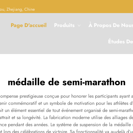
ou, Zhejiang, Chine
Page D'accueil
Produits
À Propos De Nou
Études De
médaille de semi-marathon
ompense prestigieuse conçue pour honorer les participants ayant
venir commémoratif et un symbole de motivation pour les athlètes d
fait un élément essentiel de tout événement organisé de semi-marat
ttrait et sa longévité. La fabrication moderne utilise des alliages
nce pendant des années. Le système de suspension de la médaille r
 lors des célébrations de victoire. Sa fonctionnalité va au-delà d