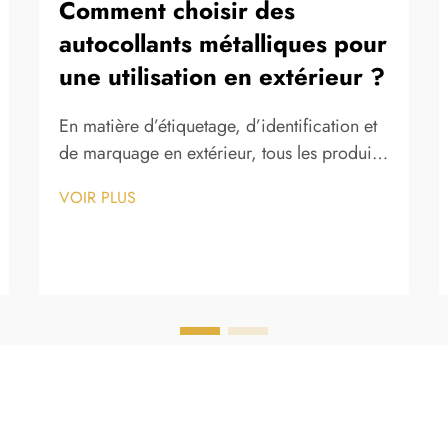
Comment choisir des
autocollants métalliques pour
une utilisation en extérieur ?
En matière d’étiquetage, d’identification et
de marquage en extérieur, tous les produits
adhésifs ne présentent pas les mêmes
VOIR PLUS
performances face aux contraintes de
l’environnement naturel. Les autocollants
métalliques se sont imposés comme une
solution privilégiée dans une large gamme
de secteurs précisément...