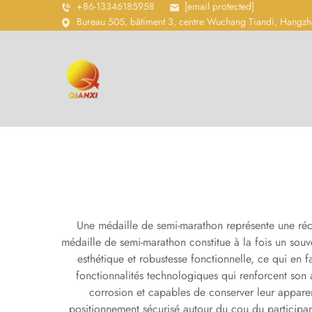
+86-13346185958
[email protected]
Bureau 505, bâtiment 3, centre Wuchang Tiandi, Hangzh
Une médaille de semi-marathon représente une réc
médaille de semi-marathon constitue à la fois un sou
esthétique et robustesse fonctionnelle, ce qui en 
fonctionnalités technologiques qui renforcent son a
corrosion et capables de conserver leur appare
positionnement sécurisé autour du cou du participant