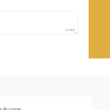
0/1000
s de course