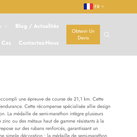
FR
s
Blog / Actualités
Obtenir Un
Devis
 Cas
Contactez-Nous
 accompli une épreuve de course de 21,1 km. Cette
’endurance. Cette récompense spécialisée allie design
hon. La médaille de semi-marathon intègre plusieurs
 de zinc ou des métaux haut de gamme résistants à la
epose sur des rubans renforcés, garantissant un
’une simple décoration : la médaille de semi-marathon