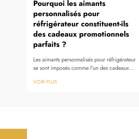
Pourquoi les aimants
personnalisés pour
réfrigérateur constituent-ils
des cadeaux promotionnels
parfaits ?
Les aimants personnalisés pour réfrigérateur
se sont imposés comme l'un des cadeaux
promotionnels les plus efficaces dans le
VOIR PLUS
marketing moderne, offrant aux entreprises
une combinaison sans égale de praticité,
de visibilité et d'abordabilité. Contrairement
aux articles promotionnels traditionnels, qui
sont souvent mis de côté...