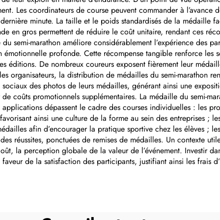
ement. Les coordinateurs de course peuvent commander à l’avance de
e dernière minute. La taille et le poids standardisés de la médaille fa
nde en gros permettent de réduire le coût unitaire, rendant ces
e du semi-marathon améliore considérablement l’expérience des parti
n émotionnelle profonde. Cette récompense tangible renforce les sen
ines éditions. De nombreux coureurs exposent fièrement leur médaill
s organisateurs, la distribution de médailles du semi-marathon renf
x sociaux des photos de leurs médailles, générant ainsi une expositi
er de coûts promotionnels supplémentaires. La médaille du semi-marat
 applications dépassent le cadre des courses individuelles : les pro
vorisant ainsi une culture de la forme au sein des entreprises ; le
dailles afin d’encourager la pratique sportive chez les élèves ; l
 des réussites, ponctuées de remises de médailles. Un contexte uti
ût, la perception globale de la valeur de l’événement. Investir dan
veur de la satisfaction des participants, justifiant ainsi les frais