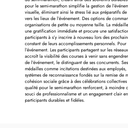
relief portant le nom de
pour le semi-marathon simplifie la gestion de l’évén
visuelle, éliminant ainsi le stress lié aux préparatifs d
la marque
vers les lieux de l’événement. Des options de comma
organisations de petite ou moyenne taille. La médaill
une gratification immédiate et procure une satisfactio
participants à s’y inscrire à nouveau lors des procha
constant de leurs accomplissements personnels. Pour le
l’événement. Les participants partagent sur les réseau
accroît la visibilité des courses à venir sans engendr
de l’événement, le distinguant de ses concurrents. Ses
médailles comme incitations destinées aux employés, fa
systèmes de reconnaissance fondés sur la remise de mé
cohésion sociale grâce à des célébrations collectives
qualité pour le semi-marathon renforcent, à moindre co
souci de professionnalisme et un engagement clair en fa
participants durables et fidèles.