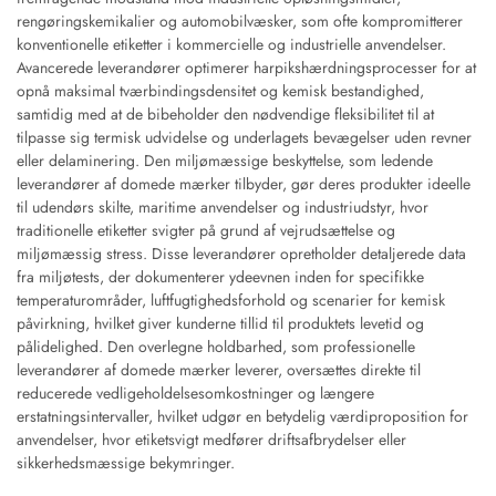
rengøringskemikalier og automobilvæsker, som ofte kompromitterer
konventionelle etiketter i kommercielle og industrielle anvendelser.
Avancerede leverandører optimerer harpikshærdningsprocesser for at
opnå maksimal tværbindingsdensitet og kemisk bestandighed,
samtidig med at de bibeholder den nødvendige fleksibilitet til at
tilpasse sig termisk udvidelse og underlagets bevægelser uden revner
eller delaminering. Den miljømæssige beskyttelse, som ledende
leverandører af domede mærker tilbyder, gør deres produkter ideelle
til udendørs skilte, maritime anvendelser og industriudstyr, hvor
traditionelle etiketter svigter på grund af vejrudsættelse og
miljømæssig stress. Disse leverandører opretholder detaljerede data
fra miljøtests, der dokumenterer ydeevnen inden for specifikke
temperaturområder, luftfugtighedsforhold og scenarier for kemisk
påvirkning, hvilket giver kunderne tillid til produktets levetid og
pålidelighed. Den overlegne holdbarhed, som professionelle
leverandører af domede mærker leverer, oversættes direkte til
reducerede vedligeholdelsesomkostninger og længere
erstatningsintervaller, hvilket udgør en betydelig værdiproposition for
anvendelser, hvor etiketsvigt medfører driftsafbrydelser eller
sikkerhedsmæssige bekymringer.