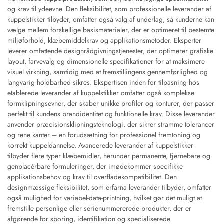
og krav til ydeevne. Den fleksibilitet, som professionelle leverander af
kuppelstikker tilbyder, omfatter også valg af underlag, så kunderne kan
vælge mellem forskellige basismaterialer, der er optimeret til bestemte
miljøforhold, klæbemiddelkrav og applikationsmetoder. Eksperter
leverer omfattende designrådgivningstjenester, der optimerer grafiske
layout, farvevalg og dimensionelle specifikationer for at maksimere
visuel virkning, samtidig med at fremstillingens gennemførlighed og
langvarig holdbarhed sikres. Ekspertisen inden for tilpasning hos
etablerede leverander af kuppelstikker omfatter også komplekse
formklipningsevner, der skaber unikke profiler og konturer, der passer
perfekt til kundens brandidentitet og funktionelle krav. Disse leverander
anvender præcisionsklipningsteknologi, der sikrer stramme tolerancer
og rene kanter – en forudsætning for professionel fremtoning og
korrekt kuppeldannelse. Avancerede leverander af kuppelstikker
tilbyder flere typer klæbemidler, herunder permanente, fjernebare og
genplacérbare formuleringer, der imødekommer specifikke
applikationsbehov og krav til overfladekompatibilitet. Den
designmæssige fleksibilitet, som erfarna leverander tilbyder, omfatter
også mulighed for variabel-data-printning, hvilket gør det muligt at
fremstille personlige eller serienummererede produkter, der er
afgørende for sporing, identifikation og specialiserede