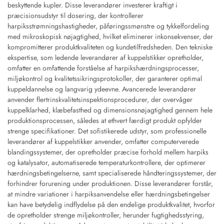
beskyttende kupler. Disse leverandører investerer kraftigt i
præcisionsudstyr til dosering, der kontrollerer
harpiksstrømningshastigheder, påføringssmønstre og tykkelfordeling
med mikroskopisk nøjagtighed, hvilket eliminerer inkonsekvenser, der
kompromitterer produktkvaliteten og kundetilfredsheden. Den tekniske
ekspertise, som ledende leverandører af kuppelstikker opretholder,
omfatter en omfattende forståelse af harpikshærdningsprocesser,
miljøkontrol og kvalitetssikringsprotokoller, der garanterer optimal
kuppeldannelse og langvarig ydeevne. Avancerede leverandører
anvender flertrinskvalitetsinspektionsprocedurer, der overvåger
kuppelklarhed, klæbefasthed og dimensionsnøjagtighed gennem hele
produktionsprocessen, således at ethvert færdigt produkt opfylder
strenge specifikationer. Det sofistikerede udstyr, som professionelle
leverandører af kuppelstikker anvender, omfatter computerverede
blandingssystemer, der opretholder præcise forhold mellem harpiks
og katalysator, automatiserede temperaturkontrollere, der optimerer
hærdningsbetingelserne, samt specialiserede håndteringssystemer, der
forhindrer forurening under produktionen. Disse leverandører forstår,
at mindre variationer i harpiksanvendelse eller hærdningsbetingelser
kan have betydelig indflydelse på den endelige produktkvalitet, hvorfor
de opretholder strenge miljøkontroller, herunder fugtighedsstyring,