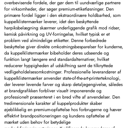
overbevisende fordele, der gør dem til uundværlige partnere
for virksomheder, der søger premium-etiketløsninger. Den
primære fordel ligger i den ekstraordinære holdbarhed, som
kuppelklistermærker leverer, idet den beskyttende
harpiksbelægning skærmer underliggende grafik mod ridser,
kemisk påvirkning og UV-forringelse, hvilket typisk er et
problem ved almindelige etiketter. Denne forbedrede
beskyttelse giver direkte omkostningsbesparelser for kunderne,
da kuppelklistermærker bibeholder deres udseende og
funktion langt længere end standardalternativer, hvilket
reducerer hyppigheden af udskiftning samt de tilknyttede
vedligeholdelsesomkostninger. Professionelle leverandører af
kuppelklistermærker anvender state-of-the-art-printerteknologi,
der leverer levende farver og skarp detaljegengivelse, således
at brandgrafikken forbliver visuelt imponerende og
professionelt præsenteret i en bred vifte af anvendelser. Den
tredimensionale karakter af kuppelprodukter skaber
øjeblikkelig en premium-opfattelse hos forbrugerne og hæver
effektivt brandpositioneringen og kundens opfattelse af
mærket uden behov for betydelige