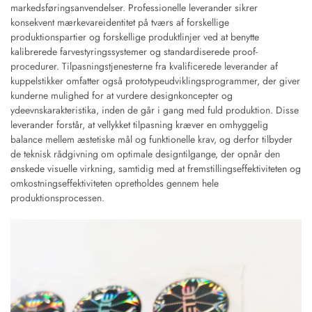
markedsføringsanvendelser. Professionelle leverander sikrer
konsekvent mærkevareidentitet på tværs af forskellige
produktionspartier og forskellige produktlinjer ved at benytte
kalibrerede farvestyringssystemer og standardiserede proof-
procedurer. Tilpasningstjenesterne fra kvalificerede leverander af
kuppelstikker omfatter også prototypeudviklingsprogrammer, der giver
kunderne mulighed for at vurdere designkoncepter og
ydeevnskarakteristika, inden de går i gang med fuld produktion. Disse
leverander forstår, at vellykket tilpasning kræver en omhyggelig
balance mellem æstetiske mål og funktionelle krav, og derfor tilbyder
de teknisk rådgivning om optimale designtilgange, der opnår den
ønskede visuelle virkning, samtidig med at fremstillingseffektiviteten og
omkostningseffektiviteten opretholdes gennem hele
produktionsprocessen.