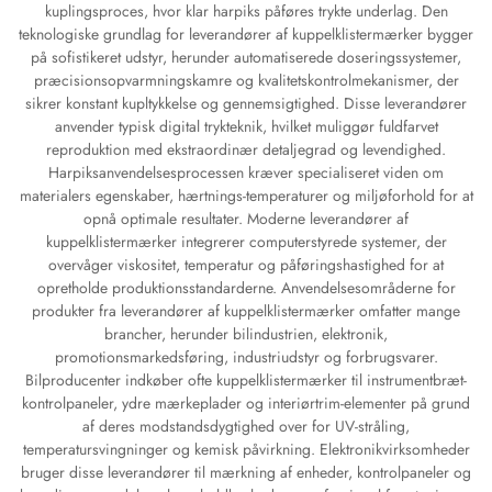
kuplingsproces, hvor klar harpiks påføres trykte underlag. Den
teknologiske grundlag for leverandører af kuppelklistermærker bygger
på sofistikeret udstyr, herunder automatiserede doseringssystemer,
præcisionsopvarmningskamre og kvalitetskontrolmekanismer, der
sikrer konstant kupltykkelse og gennemsigtighed. Disse leverandører
anvender typisk digital trykteknik, hvilket muliggør fuldfarvet
reproduktion med ekstraordinær detaljegrad og levendighed.
Harpiksanvendelsesprocessen kræver specialiseret viden om
materialers egenskaber, hærtnings-temperaturer og miljøforhold for at
opnå optimale resultater. Moderne leverandører af
kuppelklistermærker integrerer computerstyrede systemer, der
overvåger viskositet, temperatur og påføringshastighed for at
opretholde produktionsstandarderne. Anvendelsesområderne for
produkter fra leverandører af kuppelklistermærker omfatter mange
brancher, herunder bilindustrien, elektronik,
promotionsmarkedsføring, industriudstyr og forbrugsvarer.
Bilproducenter indkøber ofte kuppelklistermærker til instrumentbræt-
kontrolpaneler, ydre mærkeplader og interiørtrim-elementer på grund
af deres modstandsdygtighed over for UV-stråling,
temperatursvingninger og kemisk påvirkning. Elektronikvirksomheder
bruger disse leverandører til mærkning af enheder, kontrolpaneler og