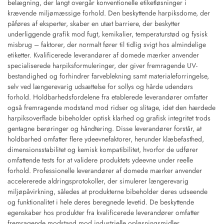
belægning, der langt overgår konventionelle etiketløsninger i
krævende miljømæssige forhold. Den beskyttende harpiksdome, der
påføres af eksperter, skaber en utæt barriere, der beskytter
underliggende grafik mod fugt, kemikalier, temperaturstød og fysisk
misbrug – faktorer, der normalt fører til tidlig svigt hos almindelige
etiketter. Kvalificerede leverandører af domede mærker anvender
specialiserede harpiksformuleringer, der giver fremragende UV-
bestandighed og forhindrer farveblekning samt materialeforringelse,
selv ved længerevarig udsættelse for sollys og hårde udendørs
forhold. Holdbarhedsfordelene fra etablerede leverandører omfatter
også fremragende modstand mod ridser og slitage, idet den hærdede
harpiksoverflade bibeholder optisk klarhed og grafisk integritet trods
gentagne berøringer og håndtering. Disse leverandører forstår, at
holdbarhed omfatter flere ydeevnefaktorer, herunder klæbefasthed,
dimensionsstabilitet og kemisk kompatibilitet, hvorfor de udfører
omfattende tests for at validere produktets ydeevne under reelle
forhold. Professionelle leverandører af domede mærker anvender
accelererede aldringsprotokoller, der simulerer længerevarig
miljøpåvirkning, således at produkterne bibeholder deres udseende
og funktionalitet i hele deres beregnede levetid. De beskyttende
egenskaber hos produkter fra kvalificerede leverandører omfatter
fremragende modstand mod industrielle opløsningsmidler,