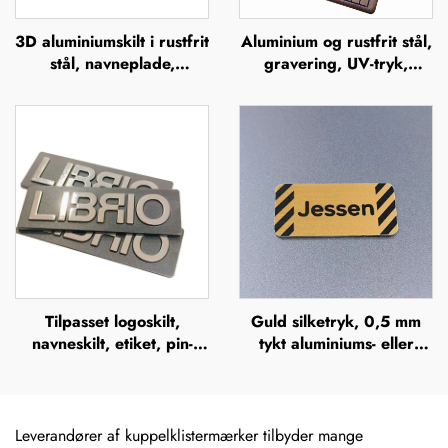
3D aluminiumskilt i rustfrit
Aluminium og rustfrit stål,
stål, navneplade,
gravering, UV-tryk,
mærkeskilt, præget
silkefiltrering, offsettryk,
metallogo, navneplader
metalnavneplader,
mærkeskilte, forhøjet
metalplade
Tilpasset logoskilt,
Guld silketryk, 0,5 mm
navneskilt, etiket, pin-
tykt aluminiums- eller
knapper, badge eller
rustfrit stålskilt med
blankt navneskilt i zink-
gravering, hævet
legering med børstet
metalplade
metaloptik
Leverandører af kuppelklistermærker tilbyder mange