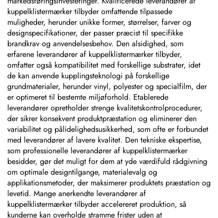
markedsføringsinvesteringer. Kvalificerede leverandører af
kuppelklistermærker tilbyder omfattende tilpassede
muligheder, herunder unikke former, størrelser, farver og
designspecifikationer, der passer præcist til specifikke
brandkrav og anvendelsesbehov. Den alsidighed, som
erfarene leverandører af kuppelklistermærker tilbyder,
omfatter også kompatibilitet med forskellige substrater, idet
de kan anvende kupplingsteknologi på forskellige
grundmaterialer, herunder vinyl, polyester og specialfilm, der
er optimeret til bestemte miljøforhold. Etablerede
leverandører opretholder strenge kvalitetskontrolprocedurer,
der sikrer konsekvent produktpræstation og eliminerer den
variabilitet og pålidelighedsusikkerhed, som ofte er forbundet
med leverandører af lavere kvalitet. Den tekniske ekspertise,
som professionelle leverandører af kuppelklistermærker
besidder, gør det muligt for dem at yde værdifuld rådgivning
om optimale designtilgange, materialevalg og
applikationsmetoder, der maksimerer produktets præstation og
levetid. Mange anerkendte leverandører af
kuppelklistermærker tilbyder accelereret produktion, så
kunderne kan overholde stramme frister uden at