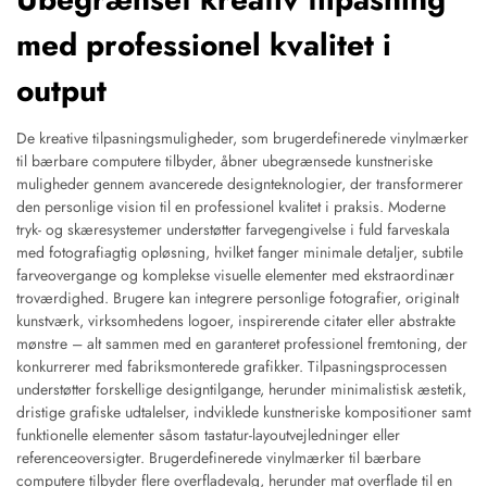
med professionel kvalitet i
output
De kreative tilpasningsmuligheder, som brugerdefinerede vinylmærker
til bærbare computere tilbyder, åbner ubegrænsede kunstneriske
muligheder gennem avancerede designteknologier, der transformerer
den personlige vision til en professionel kvalitet i praksis. Moderne
tryk- og skæresystemer understøtter farvegengivelse i fuld farveskala
med fotografiagtig opløsning, hvilket fanger minimale detaljer, subtile
farveovergange og komplekse visuelle elementer med ekstraordinær
troværdighed. Brugere kan integrere personlige fotografier, originalt
kunstværk, virksomhedens logoer, inspirerende citater eller abstrakte
mønstre – alt sammen med en garanteret professionel fremtoning, der
konkurrerer med fabriksmonterede grafikker. Tilpasningsprocessen
understøtter forskellige designtilgange, herunder minimalistisk æstetik,
dristige grafiske udtalelser, indviklede kunstneriske kompositioner samt
funktionelle elementer såsom tastatur-layoutvejledninger eller
referenceoversigter. Brugerdefinerede vinylmærker til bærbare
computere tilbyder flere overfladevalg, herunder mat overflade til en