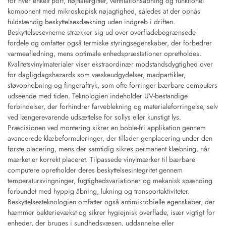
for hver enkelt port, højttalergitter, ventilationsåbning og funktionel
komponent med mikroskopisk nøjagtighed, således at der opnås
fuldstændig beskyttelsesdækning uden indgreb i driften.
Beskyttelsesevnerne strækker sig ud over overfladebegrænsede
fordele og omfatter også termiske styringsegenskaber, der forbedrer
varmeafledning, mens optimale enhedspræstationer opretholdes.
Kvalitetsvinylmaterialer viser ekstraordinær modstandsdygtighed over
for dagligdagshazards som væskeudgydelser, madpartikler,
støvophobning og fingeraftryk, som ofte forringer bærbare computers
udseende med tiden. Teknologien indeholder UV-bestandige
forbindelser, der forhindrer farveblekning og materialeforringelse, selv
ved længerevarende udsættelse for sollys eller kunstigt lys.
Præcisionen ved montering sikrer en boble-fri applikation gennem
avancerede klæbeformuleringer, der tillader genplacering under den
første placering, mens der samtidig sikres permanent klæbning, når
mærket er korrekt placeret. Tilpassede vinylmærker til bærbare
computere opretholder deres beskyttelsesintegritet gennem
temperatursvingninger, fugtighedsvariationer og mekanisk spænding
forbundet med hyppig åbning, lukning og transportaktiviteter.
Beskyttelsesteknologien omfatter også antimikrobielle egenskaber, der
hæmmer bakterievækst og sikrer hygiejnisk overflade, især vigtigt for
enheder, der bruges i sundhedsvæsen, uddannelse eller