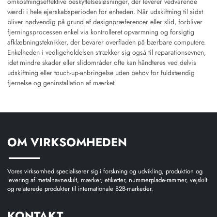
omkostningseffektive beskyttelsesløsninger, der leverer vedvarende
værdi i hele ejerskabsperioden for enheden. Når udskiftning til sidst
bliver nødvendig på grund af designpræferencer eller slid, forbliver
fjerningsprocessen enkel via kontrolleret opvarmning og forsigtig
afklæbningsteknikker, der bevarer overfladen på bærbare computere.
Enkelheden i vedligeholdelsen strækker sig også til reparationsevnen,
idet mindre skader eller slidområder ofte kan håndteres ved delvis
udskiftning eller touch-up-anbringelse uden behov for fuldstændig
fjernelse og geninstallation af mærket.
OM VIRKSOMHEDEN
Vores virksomhed specialiserer sig i forskning og udvikling, produktion og
levering af metalnavneskilt, mærker, etiketter, nummerplade-rammer, vejskilt
og relaterede produkter til internationale B2B-markeder.
KONTAKT