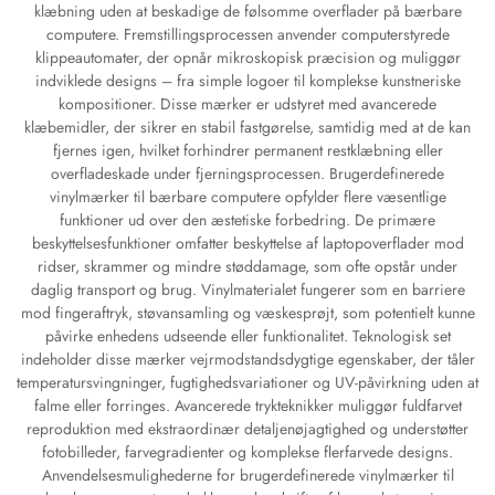
klæbning uden at beskadige de følsomme overflader på bærbare
computere. Fremstillingsprocessen anvender computerstyrede
klippeautomater, der opnår mikroskopisk præcision og muliggør
indviklede designs – fra simple logoer til komplekse kunstneriske
kompositioner. Disse mærker er udstyret med avancerede
klæbemidler, der sikrer en stabil fastgørelse, samtidig med at de kan
fjernes igen, hvilket forhindrer permanent restklæbning eller
overfladeskade under fjerningsprocessen. Brugerdefinerede
vinylmærker til bærbare computere opfylder flere væsentlige
funktioner ud over den æstetiske forbedring. De primære
beskyttelsesfunktioner omfatter beskyttelse af laptopoverflader mod
ridser, skrammer og mindre støddamage, som ofte opstår under
daglig transport og brug. Vinylmaterialet fungerer som en barriere
mod fingeraftryk, støvansamling og væskesprøjt, som potentielt kunne
påvirke enhedens udseende eller funktionalitet. Teknologisk set
indeholder disse mærker vejrmodstandsdygtige egenskaber, der tåler
temperatursvingninger, fugtighedsvariationer og UV-påvirkning uden at
falme eller forringes. Avancerede trykteknikker muliggør fuldfarvet
reproduktion med ekstraordinær detaljenøjagtighed og understøtter
fotobilleder, farvegradienter og komplekse flerfarvede designs.
Anvendelsesmulighederne for brugerdefinerede vinylmærker til