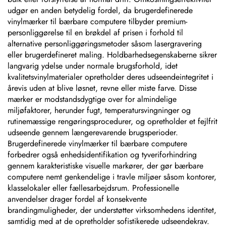
udgør en anden betydelig fordel, da brugerdefinerede
vinylmærker til bærbare computere tilbyder premium-
personliggørelse til en brøkdel af prisen i forhold til
alternative personliggøringsmetoder såsom lasergravering
eller brugerdefineret maling. Holdbarhedsegenskaberne sikrer
langvarig ydelse under normale brugsforhold, idet
kvalitetsvinylmaterialer opretholder deres udseendeintegritet i
årevis uden at blive løsnet, revne eller miste farve. Disse
mærker er modstandsdygtige over for almindelige
miljøfaktorer, herunder fugt, temperatursvingninger og
rutinemæssige rengøringsprocedurer, og opretholder et fejlfrit
udseende gennem længerevarende brugsperioder.
Brugerdefinerede vinylmærker til bærbare computere
forbedrer også enhedsidentifikation og tyveriforhindring
gennem karakteristiske visuelle markører, der gør bærbare
computere nemt genkendelige i travle miljøer såsom kontorer,
klasselokaler eller fællesarbejdsrum. Professionelle
anvendelser drager fordel af konsekvente
brandingmuligheder, der understøtter virksomhedens identitet,
samtidig med at de opretholder sofistikerede udseendekrav.