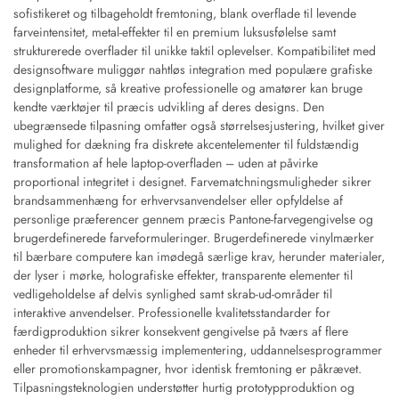
sofistikeret og tilbageholdt fremtoning, blank overflade til levende
farveintensitet, metal-effekter til en premium luksusfølelse samt
strukturerede overflader til unikke taktil oplevelser. Kompatibilitet med
designsoftware muliggør nahtløs integration med populære grafiske
designplatforme, så kreative professionelle og amatører kan bruge
kendte værktøjer til præcis udvikling af deres designs. Den
ubegrænsede tilpasning omfatter også størrelsesjustering, hvilket giver
mulighed for dækning fra diskrete akcentelementer til fuldstændig
transformation af hele laptop-overfladen – uden at påvirke
proportional integritet i designet. Farvematchningsmuligheder sikrer
brandsammenhæng for erhvervsanvendelser eller opfyldelse af
personlige præferencer gennem præcis Pantone-farvegengivelse og
brugerdefinerede farveformuleringer. Brugerdefinerede vinylmærker
til bærbare computere kan imødegå særlige krav, herunder materialer,
der lyser i mørke, holografiske effekter, transparente elementer til
vedligeholdelse af delvis synlighed samt skrab-ud-områder til
interaktive anvendelser. Professionelle kvalitetsstandarder for
færdigproduktion sikrer konsekvent gengivelse på tværs af flere
enheder til erhvervsmæssig implementering, uddannelsesprogrammer
eller promotionskampagner, hvor identisk fremtoning er påkrævet.
Tilpasningsteknologien understøtter hurtig prototypproduktion og