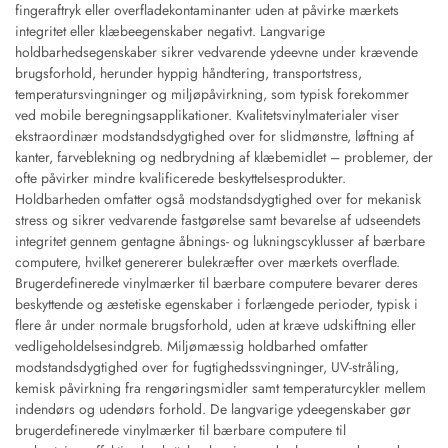
fingeraftryk eller overfladekontaminanter uden at påvirke mærkets
integritet eller klæbeegenskaber negativt. Langvarige
holdbarhedsegenskaber sikrer vedvarende ydeevne under krævende
brugsforhold, herunder hyppig håndtering, transportstress,
temperatursvingninger og miljøpåvirkning, som typisk forekommer
ved mobile beregningsapplikationer. Kvalitetsvinylmaterialer viser
ekstraordinær modstandsdygtighed over for slidmønstre, løftning af
kanter, farveblekning og nedbrydning af klæbemidlet – problemer, der
ofte påvirker mindre kvalificerede beskyttelsesprodukter.
Holdbarheden omfatter også modstandsdygtighed over for mekanisk
stress og sikrer vedvarende fastgørelse samt bevarelse af udseendets
integritet gennem gentagne åbnings- og lukningscyklusser af bærbare
computere, hvilket genererer bulekræfter over mærkets overflade.
Brugerdefinerede vinylmærker til bærbare computere bevarer deres
beskyttende og æstetiske egenskaber i forlængede perioder, typisk i
flere år under normale brugsforhold, uden at kræve udskiftning eller
vedligeholdelsesindgreb. Miljømæssig holdbarhed omfatter
modstandsdygtighed over for fugtighedssvingninger, UV-stråling,
kemisk påvirkning fra rengøringsmidler samt temperaturcykler mellem
indendørs og udendørs forhold. De langvarige ydeegenskaber gør
brugerdefinerede vinylmærker til bærbare computere til