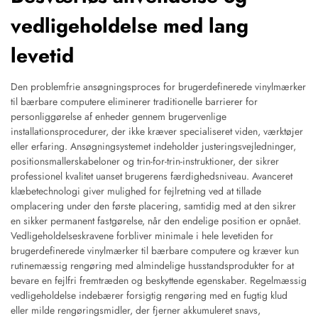
vedligeholdelse med lang
levetid
Den problemfrie ansøgningsproces for brugerdefinerede vinylmærker
til bærbare computere eliminerer traditionelle barrierer for
personliggørelse af enheder gennem brugervenlige
installationsprocedurer, der ikke kræver specialiseret viden, værktøjer
eller erfaring. Ansøgningsystemet indeholder justeringsvejledninger,
positionsmallerskabeloner og trin-for-trin-instruktioner, der sikrer
professionel kvalitet uanset brugerens færdighedsniveau. Avanceret
klæbetechnologi giver mulighed for fejlretning ved at tillade
omplacering under den første placering, samtidig med at den sikrer
en sikker permanent fastgørelse, når den endelige position er opnået.
Vedligeholdelseskravene forbliver minimale i hele levetiden for
brugerdefinerede vinylmærker til bærbare computere og kræver kun
rutinemæssig rengøring med almindelige husstandsprodukter for at
bevare en fejlfri fremtræden og beskyttende egenskaber. Regelmæssig
vedligeholdelse indebærer forsigtig rengøring med en fugtig klud
eller milde rengøringsmidler, der fjerner akkumuleret snavs,