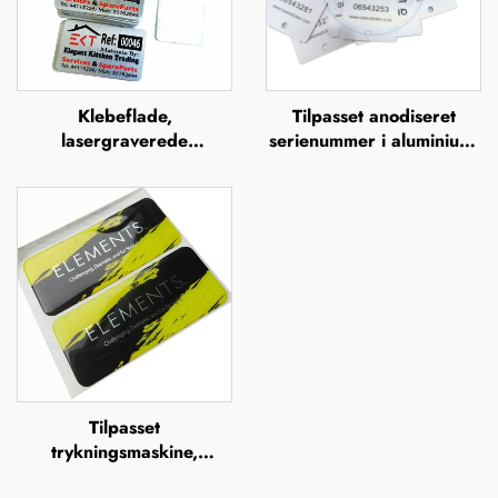
Klebeflade,
Tilpasset anodiseret
lasergraverede
serienummer i aluminium,
aluminiumsserienumre,
UV-tryk, silkefiltrering,
mærkelabels
offsettryk,
metalbrandnavn, forhøjet
metallogo-plade
Tilpasset
trykningsmaskine,
doming-mærker, klare