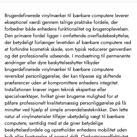
polyurethan-etiketter,
epoxyharz-dom, 3D-
sticker
Brugerdefinerede vinylmærker til bærbare computere leverer
ekseptionel værdi gennem talrige praktiske fordele, der
forbedrer både enhedens funktionalitet og brugeroplevelsen.
Den primære fordel ligger i omfattende overfladebeskyttelse,
der betydeligt forlænger levetiden af bærbare computere ved
at forhindre kosmetisk skade, som typisk reducerer genverdien
og det professionelle udseende. I modsætning til permanente
ændringer eller dyre beskyttelseshytter tilbyder
brugerdefinerede vinylmærker til bærbare computere
reversibel personliggørelse, der kan tilpasse sig skiftende
præferencer uden at kompromittere enhedens integritet.
Installationen kræver ingen teknisk ekspertise eller
specialværktøjer, hvilket giver brugerne mulighed for at
påføre professionelt kvalitetsmæssig personliggørelse på få
minutter ved hjælp af simple anvendelsesteknikker. Den lette
natur af vinylmaterialer tilføjer ubetydelig vægt til bærbare
computere, samtidig med at de giver betydelige
beskyttelsesfordele og opretholder enhedens mobilitet uden
bulk eller forstyrrelse af normal drift. Omkostningseffektivitet