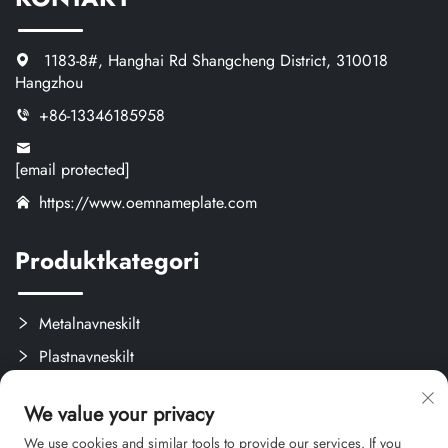
1183-8#, Hanghai Rd Shangcheng District, 310018
Hangzhou
+86-13346185958
[email protected]
https://www.oemnameplate.com
Produktkategori
Metalnavneskilt
Plastnavneskilt
Etiketter og Aftagelige Mærker
We value your privacy
Brugerdefinerede Kreativprodukter
We use cookies and similar tools to provide our services. If you