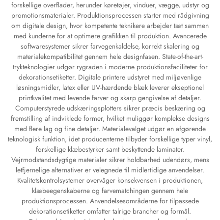
forskellige overflader, herunder køretøjer, vinduer, vægge, udstyr og
promotionsmaterialer. Produktionsprocessen starter med rådgivning
om digitale design, hvor kompetente teknikere arbejder tæt sammen
med kunderne for at optimere grafikken til produktion. Avancerede
softwaresystemer sikrer farvegenkaldelse, korrekt skalering og
materialekompatibilitet gennem hele designfasen. State-of-the-art-
trykteknologier udgør rygraden i moderne produktionsfaciliteter for
dekorationsetiketter. Digitale printere udstyret med miljøvenlige
løsningsmidler, latex eller UV-hærdende blæk leverer ekseptionel
printkvalitet med levende farver og skarp gengivelse af detaljer.
Computerstyrede udskæringsplotters sikrer præcis beskæring og
fremstilling af indviklede former, hvilket muliggør komplekse designs
med flere lag og fine detaljer. Materialevalget udgør en afgørende
teknologisk funktion, idet producenterne tilbyder forskellige typer vinyl,
forskellige klæbestyrker samt beskyttende laminater.
Vejrmodstandsdygtige materialer sikrer holdbarhed udendørs, mens
letfjernelige alternativer er velegnede til midlertidige anvendelser.
Kvalitetskontrolsystemer overvåger konsekvensen i produktionen,
klæbeegenskaberne og farvematchingen gennem hele
produktionsprocessen. Anvendelsesområderne for tilpassede
dekorationsetiketter omfatter talrige brancher og formål.