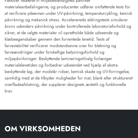
Faktorer relateret til miljøbestandighed påvirker
materialeanbefalingerne, og producenter udfører omfattende tests for
at verificere ydeevnen under UV-påvirkning, temperaturcykling, kemisk
påvirkning og mekanisk stress. Accelererede aldringstests simulerer
årsvis udendørs påvirkning under kontrollerede laboratorieforhold og
sikrer, at de valgte materialer vil opretholde både udseende og
klæbeegenskaber gennem den forventede levetid. Tests af
farvestabilitet verificerer modstandsevne over for blekning og
farveændringer under forskellige belysningsforhold og
miljøpåvirkninger. Beskyttende lamineringstilvalg forlænger
materialelevetiden og forbedrer udseendet ved hjælp af ekstra
beskyttende lag, der modstår ridser, kemisk skade og UV-forringelse,
samtidig med at de tilbyder muligheder for mat, blank eller struktureret
overfladeafslutning, der supplerer designets æstetik og funktionelle
krav.
OM VIRKSOMHEDEN