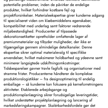
potentielle problemer, inden de påvirker de endelige
produkter, hvilket forhindrer kostbare fejl og
projektforsinkelser. Materialeekspertise giver kunderne adgang
til specialiseret viden om klæbemiddelens egenskaber,
kompatibilitet med underlag samt faktorer vedrørende
miljøbestandighed. Producenter af tilpassede
dekorationsetiketter opretholder omfattende lager af
premiummaterialer og tilbyder muligheder, der ikke er
tilgængelige gennem almindelige detailkanaler. Denne
ekspertise sikrer optimal materialevalg til specifikke
anvendelser, hvilket maksimerer holdbarhed og ydeevne samt
minimerer langsigtede udskiftningomkostninger.
Tidsbesparelser gavner travle fagfolk og organisationer med
stramme frister. Producenterne håndterer de komplekse
produktionslogistikker – fra designoptimering til endelig
emballage – så kunderne kan fokusere på kerneforretningens
aktiviteter. Etablerede arbejdsgange og
produktionsplanlægning sikrer forudsigelige leveringstider,
hvilket understøtter projektplanlægning og lancering af
markedsføringskampagner. Skalérbarhedsfordele gør det