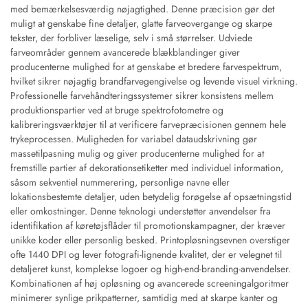
med bemærkelsesværdig nøjagtighed. Denne præcision gør det
muligt at genskabe fine detaljer, glatte farveovergange og skarpe
tekster, der forbliver læselige, selv i små størrelser. Udviede
farveområder gennem avancerede blækblandinger giver
producenterne mulighed for at genskabe et bredere farvespektrum,
hvilket sikrer nøjagtig brandfarvegengivelse og levende visuel virkning.
Professionelle farvehåndteringssystemer sikrer konsistens mellem
produktionspartier ved at bruge spektrofotometre og
kalibreringsværktøjer til at verificere farvepræcisionen gennem hele
trykeprocessen. Muligheden for variabel dataudskrivning gør
massetilpasning mulig og giver producenterne mulighed for at
fremstille partier af dekorationsetiketter med individuel information,
såsom sekventiel nummerering, personlige navne eller
lokationsbestemte detaljer, uden betydelig forøgelse af opsætningstid
eller omkostninger. Denne teknologi understøtter anvendelser fra
identifikation af køretøjsflåder til promotionskampagner, der kræver
unikke koder eller personlig besked. Printopløsningsevnen overstiger
ofte 1440 DPI og lever fotografi-lignende kvalitet, der er velegnet til
detaljeret kunst, komplekse logoer og high-end-branding-anvendelser.
Kombinationen af høj opløsning og avancerede screeningalgoritmer
minimerer synlige prikpatterner, samtidig med at skarpe kanter og