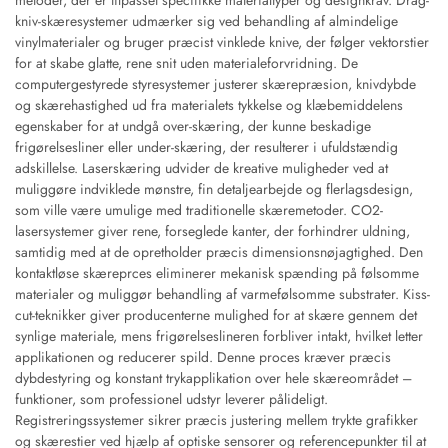
metoder, der er tilpasset specifikke materialtyper og designkrav. Drag-
kniv-skæresystemer udmærker sig ved behandling af almindelige
vinylmaterialer og bruger præcist vinklede knive, der følger vektorstier
for at skabe glatte, rene snit uden materialeforvridning. De
computergestyrede styresystemer justerer skærepræsion, knivdybde
og skærehastighed ud fra materialets tykkelse og klæbemiddelens
egenskaber for at undgå over-skæring, der kunne beskadige
frigørelsesliner eller under-skæring, der resulterer i ufuldstændig
adskillelse. Laserskæring udvider de kreative muligheder ved at
muliggøre indviklede mønstre, fin detaljearbejde og flerlagsdesign,
som ville være umulige med traditionelle skæremetoder. CO2-
lasersystemer giver rene, forseglede kanter, der forhindrer uldning,
samtidig med at de opretholder præcis dimensionsnøjagtighed. Den
kontaktløse skæreprces eliminerer mekanisk spænding på følsomme
materialer og muliggør behandling af varmefølsomme substrater. Kiss-
cut-teknikker giver producenterne mulighed for at skære gennem det
synlige materiale, mens frigørelseslineren forbliver intakt, hvilket letter
applikationen og reducerer spild. Denne proces kræver præcis
dybdestyring og konstant trykapplikation over hele skæreområdet –
funktioner, som professionel udstyr leverer pålideligt.
Registreringssystemer sikrer præcis justering mellem trykte grafikker
og skærestier ved hjælp af optiske sensorer og referencepunkter til at