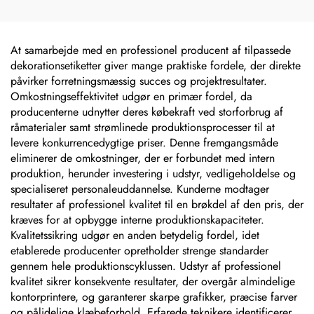
rustfrie stål-navneskilte,
mærker, lasergraverede,
anodiserede sølvfarvede
aluminiums-
At samarbejde med en professionel producent af tilpassede
maskinnavneskilte
dekorationsetiketter giver mange praktiske fordele, der direkte
påvirker forretningsmæssig succes og projektresultater.
Omkostningseffektivitet udgør en primær fordel, da
producenterne udnytter deres købekraft ved storforbrug af
råmaterialer samt strømlinede produktionsprocesser til at
levere konkurrencedygtige priser. Denne fremgangsmåde
eliminerer de omkostninger, der er forbundet med intern
produktion, herunder investering i udstyr, vedligeholdelse og
specialiseret personaleuddannelse. Kunderne modtager
resultater af professionel kvalitet til en brøkdel af den pris, der
kræves for at opbygge interne produktionskapaciteter.
Kvalitetssikring udgør en anden betydelig fordel, idet
etablerede producenter opretholder strenge standarder
gennem hele produktionscyklussen. Udstyr af professionel
kvalitet sikrer konsekvente resultater, der overgår almindelige
kontorprintere, og garanterer skarpe grafikker, præcise farver
og pålidelige klæbeforhold. Erfarede teknikere identificerer