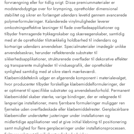
forvrængning eller for tidlig svigt. Disse premiummaterialer er
modstandsdygtige over for krympning, opretholder dimensional
stabilitet og sikrer en forlænget udendørs levetid gennem avancerede
polymerformuleringer. Kalanderede vinylmuligheder leverer
omkostningseffektive løsninger til flade overfladeapplikationer og
tilbyder fremragende trykkegnskaber og skæreegenskaber, samtidig
med at de opretholder tilstrækkelig holdbarhed til indendørs og
kortvarige udendørs anvendelser. Specialmaterialer imødegår unikke
anvendelseskrav, herunder reflekterende substrater til
sikkerhedsapplikationer, strukturerede overflader til dekorative effekter
og transparente muligheder til vinduesgrafik, der opretholder
synlighed samtidig med at sikre stærk mærkeværdi.
Klæbemiddelteknik udgør en afgørende komponent i materialevalget,
hvor producenter tilbyder forskellige klæbemiddelformuleringer, der
er optimeret til specifikke substrater og anvendelsesforhold. Permanent
klæbemiddel skaber stærke, varige bindinger, der er velegnede til
langvarige installationer, mens fjernbare formuleringer muliggør ren
fjernelse uden overfladeskade eller klæbemiddelrester. Genplacérbare
klæbemidler understøtter justeringer under installationen og
midlertidige applikationer ved at give initial klebning til positionering
samt mulighed for flere genplaceringer under installationsprocessen.