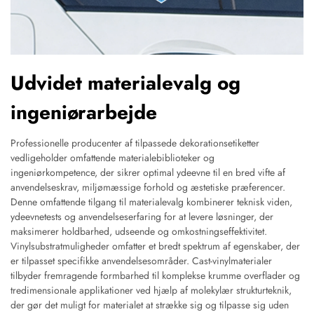
Udvidet materialevalg og
ingeniørarbejde
Professionelle producenter af tilpassede dekorationsetiketter
vedligeholder omfattende materialebiblioteker og
ingeniørkompetence, der sikrer optimal ydeevne til en bred vifte af
anvendelseskrav, miljømæssige forhold og æstetiske præferencer.
Denne omfattende tilgang til materialevalg kombinerer teknisk viden,
ydeevnetests og anvendelseserfaring for at levere løsninger, der
maksimerer holdbarhed, udseende og omkostningseffektivitet.
Vinylsubstratmuligheder omfatter et bredt spektrum af egenskaber, der
er tilpasset specifikke anvendelsesområder. Cast-vinylmaterialer
tilbyder fremragende formbarhed til komplekse krumme overflader og
tredimensionale applikationer ved hjælp af molekylær strukturteknik,
der gør det muligt for materialet at strække sig og tilpasse sig uden