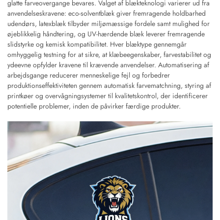
glatte farveovergange bevares. Valget af blækteknologi varierer ud fra
anvendelseskravene: eco-solventblæk giver fremragende holdbarhed
udendørs, latexblæk tilbyder miljømæssige fordele samt mulighed for
øjeblikkelig håndtering, og UV-hærdende blæk leverer fremragende
slidstyrke og kemisk kompatibilitet. Hver blæktype gennemgår
omhyggelig testning for at sikre, at klæbeegenskaber, farvestabilitet og
ydeevne opfylder kravene til krævende anvendelser. Automatisering af
arbejdsgange reducerer menneskelige fejl og forbedrer
produktionseffektiviteten gennem automatisk farvematchning, styring af
printkøer og overvågningsystemer til kvalitetskontrol, der identificerer
potentielle problemer, inden de påvirker færdige produkter.