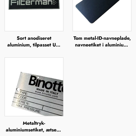
Sort anodiseret
Tom metal-ID-navneplade,
aluminium, tilpasset UV-
navneetiket i aluminium,
tryk, silkefiltrering,
skilt, mærke, badge,
offsettryk,
navneplade i rustfrit stål,
metalbrandnavn, forhøjet
mærkeskilt
metallogo-plade
Metaltryk-
aluminiumsetiket, ætsede