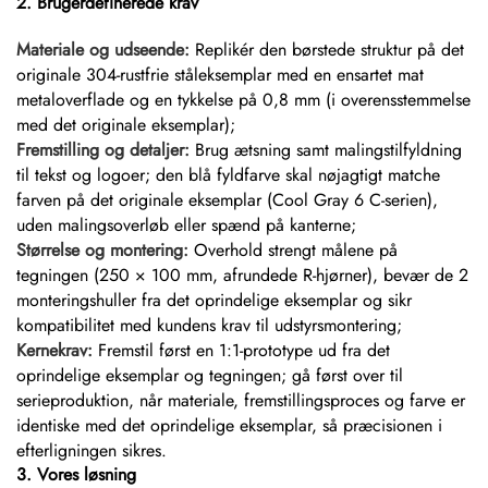
2. Brugerdefinerede krav
Materiale og udseende:
Replikér den børstede struktur på det
originale 304-rustfrie ståleksemplar med en ensartet mat
metaloverflade og en tykkelse på 0,8 mm (i overensstemmelse
med det originale eksemplar);
Fremstilling og detaljer:
Brug ætsning samt malingstilfyldning
til tekst og logoer; den blå fyldfarve skal nøjagtigt matche
farven på det originale eksemplar (Cool Gray 6 C-serien),
uden malingsoverløb eller spænd på kanterne;
Størrelse og montering:
Overhold strengt målene på
tegningen (250 × 100 mm, afrundede R-hjørner), bevær de 2
monteringshuller fra det oprindelige eksemplar og sikr
kompatibilitet med kundens krav til udstyrsmontering;
Kernekrav:
Fremstil først en 1:1-prototype ud fra det
oprindelige eksemplar og tegningen; gå først over til
serieproduktion, når materiale, fremstillingsproces og farve er
identiske med det oprindelige eksemplar, så præcisionen i
efterligningen sikres.
3. Vores løsning