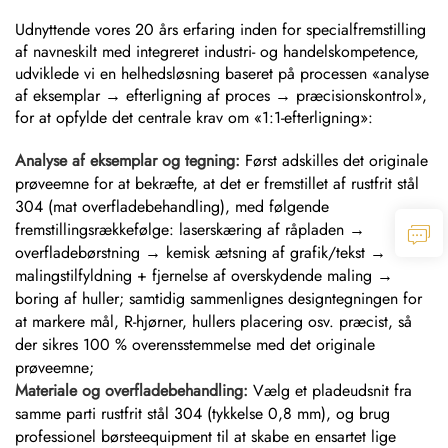
Udnyttende vores 20 års erfaring inden for specialfremstilling
af navneskilt med integreret industri- og handelskompetence,
udviklede vi en helhedsløsning baseret på processen «analyse
af eksemplar → efterligning af proces → præcisionskontrol»,
for at opfylde det centrale krav om «1:1-efterligning»:
Analyse af eksemplar og tegning:
Først adskilles det originale
prøveemne for at bekræfte, at det er fremstillet af rustfrit stål
304 (mat overfladebehandling), med følgende
fremstillingsrækkefølge: laserskæring af råpladen →
overfladebørstning → kemisk ætsning af grafik/tekst →
malingstilfyldning + fjernelse af overskydende maling →
boring af huller; samtidig sammenlignes designtegningen for
at markere mål, R-hjørner, hullers placering osv. præcist, så
der sikres 100 % overensstemmelse med det originale
prøveemne;
Materiale og overfladebehandling:
Vælg et pladeudsnit fra
samme parti rustfrit stål 304 (tykkelse 0,8 mm), og brug
professionel børsteequipment til at skabe en ensartet lige