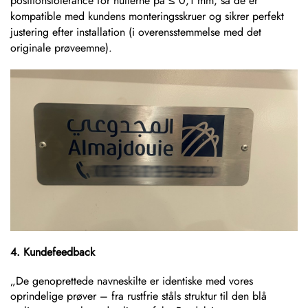
positionstolerance for hullerne på ≤ 0,1 mm, så de er
kompatible med kundens monteringsskruer og sikrer perfekt
justering efter installation (i overensstemmelse med det
originale prøveemne).
4. Kundefeedback
„De genoprettede navneskilte er identiske med vores
oprindelige prøver – fra rustfrie ståls struktur til den blå