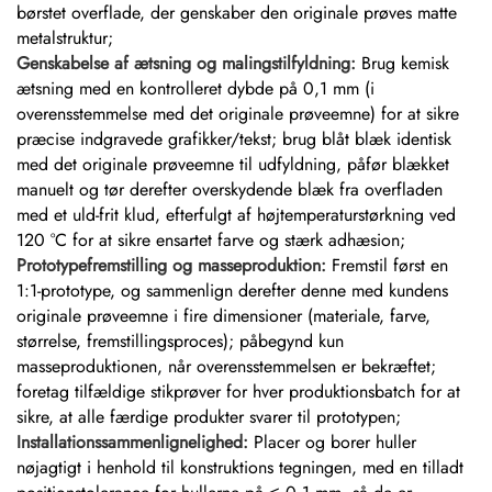
børstet overflade, der genskaber den originale prøves matte
metalstruktur;
Genskabelse af ætsning og malingstilfyldning:
Brug kemisk
ætsning med en kontrolleret dybde på 0,1 mm (i
overensstemmelse med det originale prøveemne) for at sikre
præcise indgravede grafikker/tekst; brug blåt blæk identisk
med det originale prøveemne til udfyldning, påfør blækket
manuelt og tør derefter overskydende blæk fra overfladen
med et uld-frit klud, efterfulgt af højtemperaturstørkning ved
120 °C for at sikre ensartet farve og stærk adhæsion;
Prototypefremstilling og masseproduktion:
Fremstil først en
1:1-prototype, og sammenlign derefter denne med kundens
originale prøveemne i fire dimensioner (materiale, farve,
størrelse, fremstillingsproces); påbegynd kun
masseproduktionen, når overensstemmelsen er bekræftet;
foretag tilfældige stikprøver for hver produktionsbatch for at
sikre, at alle færdige produkter svarer til prototypen;
Installationssammenlignelighed:
Placer og borer huller
nøjagtigt i henhold til konstruktions tegningen, med en tilladt