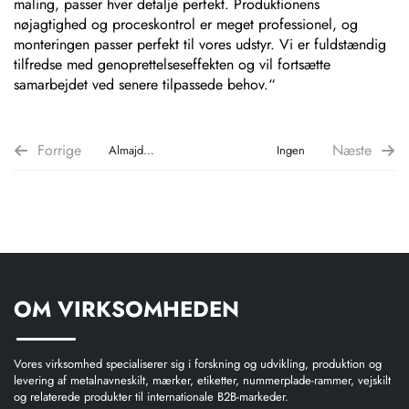
maling, passer hver detalje perfekt. Produktionens
nøjagtighed og proceskontrol er meget professionel, og
monteringen passer perfekt til vores udstyr. Vi er fuldstændig
tilfredse med genoprettelseseffekten og vil fortsætte
samarbejdet ved senere tilpassede behov.“
Forrige
Næste
Almajdouie
Ingen
Rustfrit
Stål
Ætsede
og
Udfyldte
OM VIRKSOMHEDEN
Navneskilt
Reproduktion
Tilpasset
Vores virksomhed specialiserer sig i forskning og udvikling, produktion og
levering af metalnavneskilt, mærker, etiketter, nummerplade-rammer, vejskilt
Case
og relaterede produkter til internationale B2B-markeder.