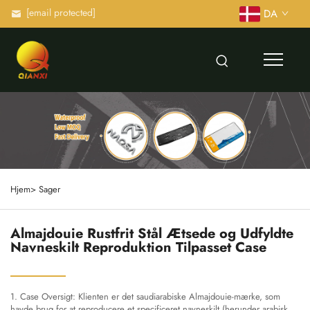
[email protected]
DA
Hjem>
Sager
Almajdouie Rustfrit Stål Ætsede og Udfyldte
Navneskilt Reproduktion Tilpasset Case
1. Case Oversigt: Klienten er det saudiarabiske Almajdouie-mærke, som
havde brug for at reproducere et specificeret navneskilt (herunder arabisk