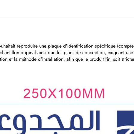
ouhaitait reproduire une plaque d'identification spécifique (comp
'échantillon original ainsi que les plans de conception, exigeant un
ion et la méthode d'installation, afin que le produit fini soit strict