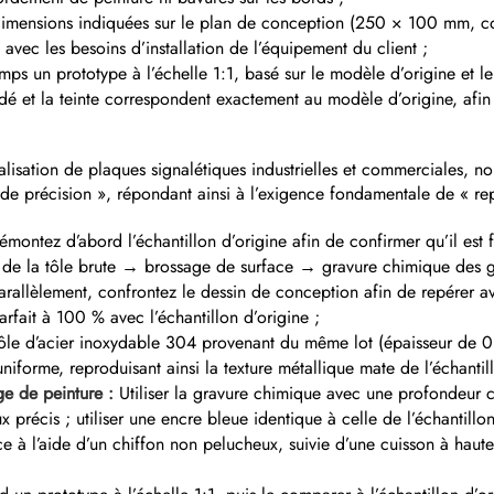
dimensions indiquées sur le plan de conception (250 × 100 mm, coin
 avec les besoins d’installation de l’équipement du client ;
ps un prototype à l’échelle 1:1, basé sur le modèle d’origine et l
édé et la teinte correspondent exactement au modèle d’origine, afin
alisation de plaques signalétiques industrielles et commerciales, 
e précision », répondant ainsi à l’exigence fondamentale de « repr
émontez d’abord l’échantillon d’origine afin de confirmer qu’il est 
er de la tôle brute → brossage de surface → gravure chimique des
allèlement, confrontez le dessin de conception afin de repérer ave
arfait à 100 % avec l’échantillon d’origine ;
ôle d’acier inoxydable 304 provenant du même lot (épaisseur de 0
niforme, reproduisant ainsi la texture métallique mate de l’échantill
ge de peinture :
Utiliser la gravure chimique avec une profondeur 
x précis ; utiliser une encre bleue identique à celle de l’échantill
ce à l’aide d’un chiffon non pelucheux, suivie d’une cuisson à hau