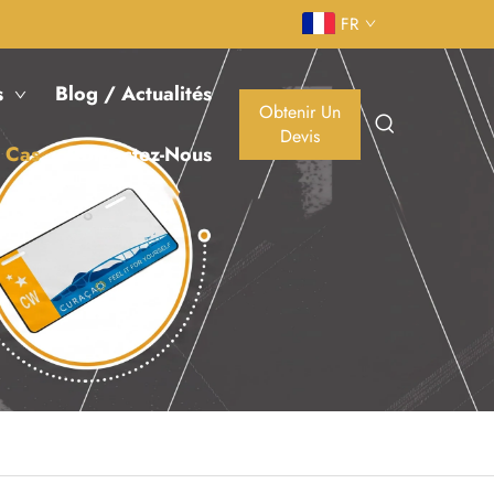
FR
s
Blog / Actualités
Obtenir Un
Devis
 Cas
Contactez-Nous